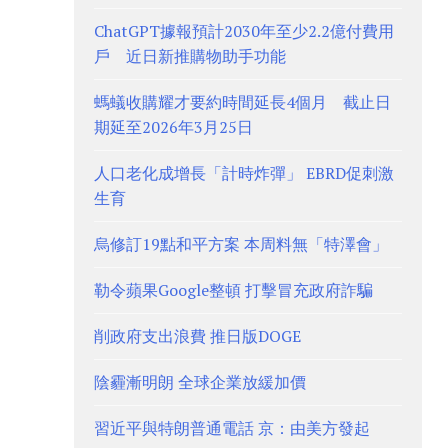
ChatGPT據報預計2030年至少2.2億付費用
戶 近日新推購物助手功能
螞蟻收購耀才要約時間延長4個月 截止日
期延至2026年3月25日
人口老化成增長「計時炸彈」 EBRD促刺激
生育
烏修訂19點和平方案 本周料無「特澤會」
勒令蘋果Google整頓 打擊冒充政府詐騙
削政府支出浪費 推日版DOGE
陰霾漸明朗 全球企業放緩加價
習近平與特朗普通電話 京：由美方發起