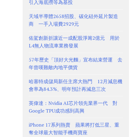
引入海底撈等為基投
天域半導體2658招股、碳化硅外延片製造
商 一手入場費2929元
佑駕創新折讓近一成配股淨籌2億元 用於
L4無人物流車業務發展
57年歷史「頂好大光麵」宣布結束營運 去
年曾嘆難敵內地平價貨
哈塞特成儲局新任主席大熱門 12月減息機
會率為84.3%、明年預計再減息三次
英偉達：Nvidia AI芯片領先業界一代 對
Google TPU成功感到高興
iPhone 17系列熱賣 蘋果將打低三星、重
奪全球最大智能手機商寶座