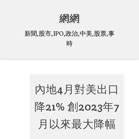
Skip
to
網網
content
新聞,股市,IPO,政治,中美,股票,事
時
內地4月對美出口
降21% 創2023年7
月以來最大降幅