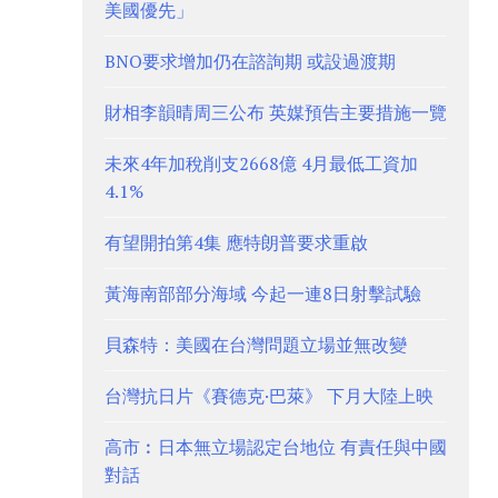
美國優先」
BNO要求增加仍在諮詢期 或設過渡期
財相李韻晴周三公布 英媒預告主要措施一覽
未來4年加稅削支2668億 4月最低工資加
4.1%
有望開拍第4集 應特朗普要求重啟
黃海南部部分海域 今起一連8日射擊試驗
貝森特：美國在台灣問題立場並無改變
台灣抗日片《賽德克·巴萊》 下月大陸上映
高市︰日本無立場認定台地位 有責任與中國
對話