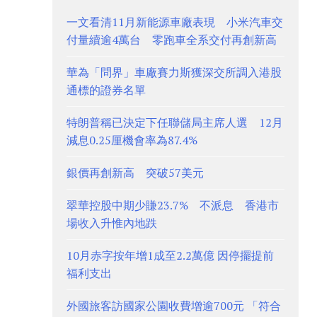
一文看清11月新能源車廠表現 小米汽車交
付量續逾4萬台 零跑車全系交付再創新高
華為「問界」車廠賽力斯獲深交所調入港股
通標的證券名單
特朗普稱已決定下任聯儲局主席人選 12月
減息0.25厘機會率為87.4%
銀價再創新高 突破57美元
翠華控股中期少賺23.7% 不派息 香港市
場收入升惟內地跌
10月赤字按年增1成至2.2萬億 因停擺提前
福利支出
外國旅客訪國家公園收費增逾700元 「符合