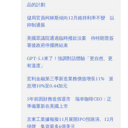
品的計劃
儲局官員柯林斯傾向12月維持利率不變 以
抑制通脹
美國眾議院通過臨時撥款法案 待特朗普簽
署後政府停擺將結束
GPT-5.1來了！強調對話體驗「更自然、更
有溫度」
宏利金融第三季新造業務價值增長11% 派
息增10%至0.44加元
5年前因財務造假退市 瑞幸咖啡CEO：正
準備重新在美國上市
京東工業據報擬11月展開IPO預路演、12月
掛牌 集資最多6億美元