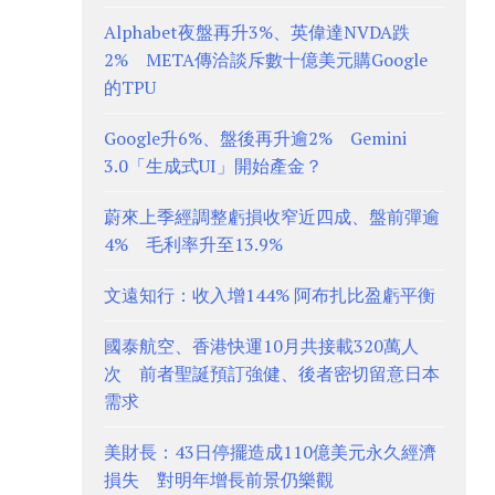
Alphabet夜盤再升3%、英偉達NVDA跌
2% META傳洽談斥數十億美元購Google
的TPU
Google升6%、盤後再升逾2% Gemini
3.0「生成式UI」開始產金？
蔚來上季經調整虧損收窄近四成、盤前彈逾
4% 毛利率升至13.9%
文遠知行：收入增144% 阿布扎比盈虧平衡
國泰航空、香港快運10月共接載320萬人
次 前者聖誕預訂強健、後者密切留意日本
需求
美財長：43日停擺造成110億美元永久經濟
損失 對明年增長前景仍樂觀