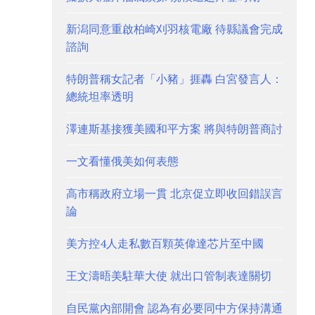
新潟同意重啟柏崎刈羽核電廠 待縣議會完成
諮詢
特朗普稱女記者「小豬」捱轟 白宮發言人：
總統坦率透明
澤連斯基接獲美國和平方案 將與特朗普商討
一文看懂俄美如何表態
高市稱政府立場一貫 北京促立即收回錯誤言
論
美方控4人走私數百顆英偉達芯片至中國
王文濤晤美駐華大使 就出口管制表達關切
自民黨內部開會 認為有必要同中方保持溝通