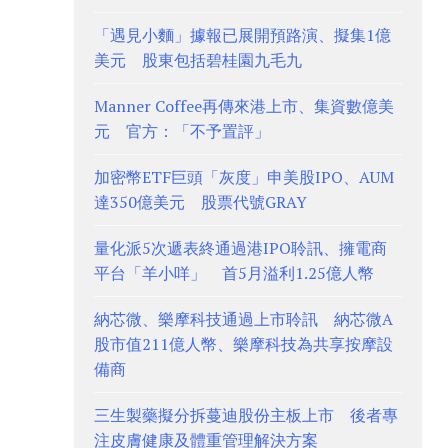
「遇見小麵」據報已展開預路演、擬集1億
美元 股東包括碧桂園九毛九
Manner Coffee再傳來港上市、集資數億美
元 官方：「不予置評」
加密幣ETF巨頭「灰度」申美股IPO、AUM
達350億美元 股票代號GRAY
量化派5次遞表終通過港IPO聆訊、擁電商
平台「羊小咩」 首5月溢利1.25億人幣
納芯微、樂摩科技通過上市聆訊 納芯微A
股市值211億人幣、樂摩科技為共享按摩設
備商
三生製藥擬分拆蔓迪股份主板上市 後者專
注皮膚健康及體重管理解決方案