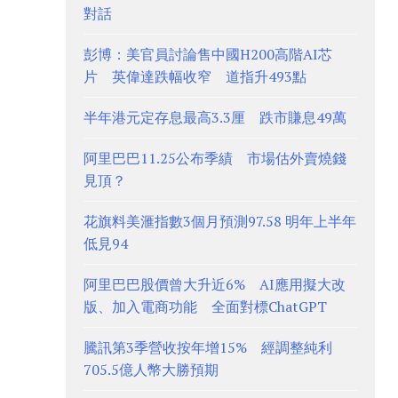
對話
彭博：美官員討論售中國H200高階AI芯
片 英偉達跌幅收窄 道指升493點
半年港元定存息最高3.3厘 跌市賺息49萬
阿里巴巴11.25公布季績 市場估外賣燒錢
見頂？
花旗料美滙指數3個月預測97.58 明年上半年
低見94
阿里巴巴股價曾大升近6% AI應用擬大改
版、加入電商功能 全面對標ChatGPT
騰訊第3季營收按年增15% 經調整純利
705.5億人幣大勝預期