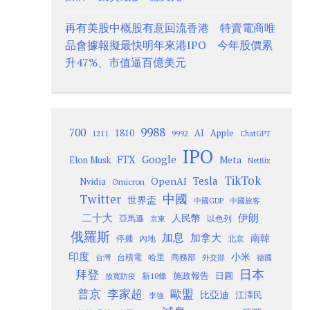
再有美股中概股有意回流香港 特賣電商唯
品會據報擬最快明年來港IPO 今年股價累
升47%、市值逼百億美元
9988
700
1810
AI
Apple
1211
9992
ChatGPT
IPO
Google
FTX
Meta
Elon Musk
Netflix
TikTok
Tesla
OpenAI
Nvidia
Omicron
Twitter
中國
世界盃
中國GDP
中國旅客
二十大
伊朗
人民幣
以色列
亞馬遜
京東
俄羅斯
加息
加拿大
南韓
內地
停擺
北京
印度
小米
台灣
台積電
哈里
商務部
外交部
德國
日本
拜登
施政報告
日圓
新10條
放寬防疫
歐盟
普京
李家超
比亞迪
江澤民
李強