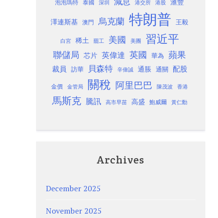
減息
滙豐
泡泡瑪特
泰國
深圳
港股
港交所
特朗普
烏克蘭
澤連斯基
澳門
王毅
習近平
美國
稀土
白宮
罷工
美團
聯儲局
蘋果
英國
英偉達
芯片
華為
貝森特
裁員
配股
通脹
訪華
通關
辛偉誠
關稅
阿里巴巴
金價
金管局
香港
陳茂波
馬斯克
騰訊
高盛
高市早苗
鮑威爾
黃仁勳
Archives
December 2025
November 2025