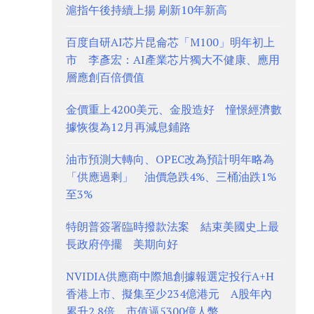
滬指午後持續上揚 刷新10年新高
百度自研AI芯片昆侖芯「M100」明年初上
市 李彥宏：AI產業芯片獨大不健康、應用
層應創百倍價值
金價重上4200美元、金股造好 憧憬經濟數
據恢復為12月再減息鋪路
油市預測大轉向、OPEC改為預計明年略為
「供應過剩」 油價急跌4%、三桶油跌1%
至3%
特朗普簽署臨時撥款法案 結束美國史上最
長政府停擺 美期向好
NVIDIA供應商中際旭創據報選定投行A+H
香港上市、擬集至少234億港元 A股年內
累升2.8倍、市值逼5300億人幣