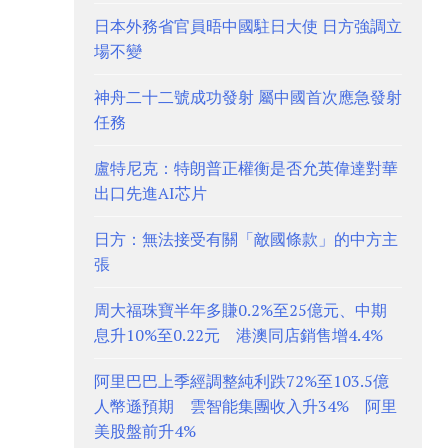
日本外務省官員晤中國駐日大使 日方強調立
場不變
神舟二十二號成功發射 屬中國首次應急發射
任務
盧特尼克：特朗普正權衡是否允英偉達對華
出口先進AI芯片
日方：無法接受有關「敵國條款」的中方主
張
周大福珠寶半年多賺0.2%至25億元、中期
息升10%至0.22元 港澳同店銷售增4.4%
阿里巴巴上季經調整純利跌72%至103.5億
人幣遜預期 雲智能集團收入升34% 阿里
美股盤前升4%