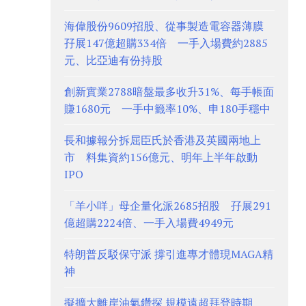
海偉股份9609招股、從事製造電容器薄膜
孖展147億超購334倍 一手入場費約2885
元、比亞迪有份持股
創新實業2788暗盤最多收升31%、每手帳面
賺1680元 一手中籤率10%、申180手穩中
長和據報分拆屈臣氏於香港及英國兩地上
市 料集資約156億元、明年上半年啟動
IPO
「羊小咩」母企量化派2685招股 孖展291
億超購2224倍、一手入場費4949元
特朗普反駁保守派 撐引進專才體現MAGA精
神
擬擴大離岸油氣鑽探 規模遠超拜登時期