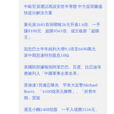
中歐官員通話再談安世半導體 中方促荷蘭儘
快提出解決方案
量化派2685首掛開報26元升逾1.6倍、一手
賺8100元 超購9365倍、成主板新「超購
王」
冠忠巴士半年純利大增9.5倍至6690萬元
派中期息連特別股息10仙
美國防部據報指阿里巴巴、百度、比亞迪等
應被列入「中國軍事企業名單」
英偉達7頁備忘曝光 罕有大反擊Michael
Burry、「6100億美元舞弊」、「折舊年
期」質疑
遇見小麵2408招股 一手入場費3556元、