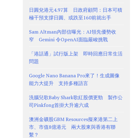
日圓兌港元4.97算 日政府顧問：日本可積
極干預支撐日圓、或跌至160前就出手
Sam Altman內部信曝光：AI領先優勢收
窄 Gemini 令OpenAI面臨嚴峻挑戰
「港話通」試行版上架 即時回應日常生活
問題
Google Nano Banana Pro來了！生成圖像
能力大提升 支持多種語言
洗腦兒歌Baby Shark歌紅股價更勁 製作公
司Pinkfong首掛大升逾六成
澳洲金礦股GBM Resources擬來港第二上
市、市值8億港元 兩大股東與香港有聯
繫？