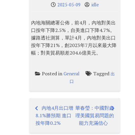
2025-05-09
idle
內地海關總署公佈，前4月，內地對美出
口按年下降2.5%，自美進口下降4.7%。
據路透社測算，單計4月，內地對美出口
按年下降21%，創2023年7月以來最大降
幅；對美貿易順差204.6億美元。
Posted in
Tagged
General
出
口
內地4月出口增
華春瑩：中國對處
Post
8.1%勝預期 進口
理美國貿易問題的
navigation
按年降0.2%
能力充滿信心