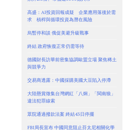
高盛：AI投資回報成疑 企業應用落後於需
求 槓桿與循環投資為潛在風險
烏暫停和談 俄促美避升級戰事
終結 政府恢復正常仍需等待
德國財長訪華前密集協調歐盟立場 聚焦稀土
與競爭力
交易商透露：中國採購美國大豆陷入停滯
大陸懸賞徵集台灣網紅「八炯」「閩南狼」
違法犯罪線索
眾院通過撥款法案 終結43日停擺
FBI局長宣布 中國同意阻止芬太尼相關化學