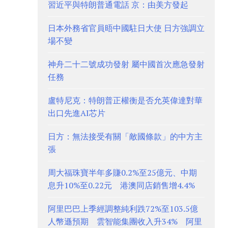
習近平與特朗普通電話 京：由美方發起
日本外務省官員晤中國駐日大使 日方強調立
場不變
神舟二十二號成功發射 屬中國首次應急發射
任務
盧特尼克：特朗普正權衡是否允英偉達對華
出口先進AI芯片
日方：無法接受有關「敵國條款」的中方主
張
周大福珠寶半年多賺0.2%至25億元、中期
息升10%至0.22元 港澳同店銷售增4.4%
阿里巴巴上季經調整純利跌72%至103.5億
人幣遜預期 雲智能集團收入升34% 阿里