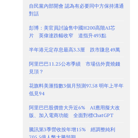
自民黨內部開會 認為有必要同中方保持溝通
對話
彭博：美官員討論售中國H200高階AI芯
片 英偉達跌幅收窄 道指升493點
半年港元定存息最高3.3厘 跌市賺息49萬
阿里巴巴11.25公布季績 市場估外賣燒錢
見頂？
花旗料美滙指數3個月預測97.58 明年上半年
低見94
阿里巴巴股價曾大升近6% AI應用擬大改
版、加入電商功能 全面對標ChatGPT
騰訊第3季營收按年增15% 經調整純利
705.5億人幣大勝預期