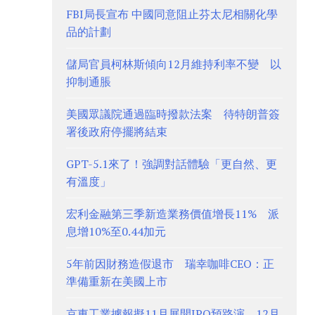
FBI局長宣布 中國同意阻止芬太尼相關化學
品的計劃
儲局官員柯林斯傾向12月維持利率不變 以
抑制通脹
美國眾議院通過臨時撥款法案 待特朗普簽
署後政府停擺將結束
GPT-5.1來了！強調對話體驗「更自然、更
有溫度」
宏利金融第三季新造業務價值增長11% 派
息增10%至0.44加元
5年前因財務造假退市 瑞幸咖啡CEO：正
準備重新在美國上市
京東工業據報擬11月展開IPO預路演、12月