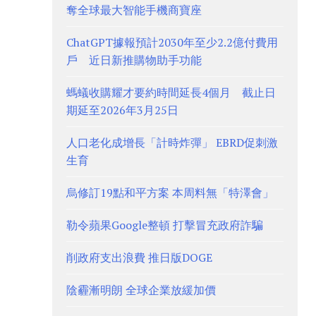
奪全球最大智能手機商寶座
ChatGPT據報預計2030年至少2.2億付費用
戶 近日新推購物助手功能
螞蟻收購耀才要約時間延長4個月 截止日
期延至2026年3月25日
人口老化成增長「計時炸彈」 EBRD促刺激
生育
烏修訂19點和平方案 本周料無「特澤會」
勒令蘋果Google整頓 打擊冒充政府詐騙
削政府支出浪費 推日版DOGE
陰霾漸明朗 全球企業放緩加價