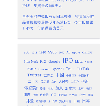
掛牌 集資最多6億美元
再有美股中概股有意回流香港 特賣電商唯
品會據報擬最快明年來港IPO 今年股價累
升47%、市值逼百億美元
9988
700
1810
AI
Apple
1211
9992
ChatGPT
IPO
Google
FTX
Meta
Elon Musk
Netflix
TikTok
Tesla
OpenAI
Nvidia
Omicron
Twitter
中國
世界盃
中國GDP
中國旅客
二十大
伊朗
人民幣
以色列
亞馬遜
京東
俄羅斯
加息
加拿大
南韓
內地
停擺
北京
印度
小米
台灣
台積電
哈里
商務部
外交部
德國
日本
拜登
施政報告
日圓
新10條
放寬防疫