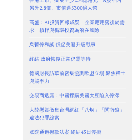
香港上市、擬集至少234億港元 A股年內
累升2.8倍、市值逼5300億人幣
高盛：AI投資回報成疑 企業應用落後於需
求 槓桿與循環投資為潛在風險
烏暫停和談 俄促美避升級戰事
終結 政府恢復正常仍需等待
德國財長訪華前密集協調歐盟立場 聚焦稀土
與競爭力
交易商透露：中國採購美國大豆陷入停滯
大陸懸賞徵集台灣網紅「八炯」「閩南狼」
違法犯罪線索
眾院通過撥款法案 終結43日停擺