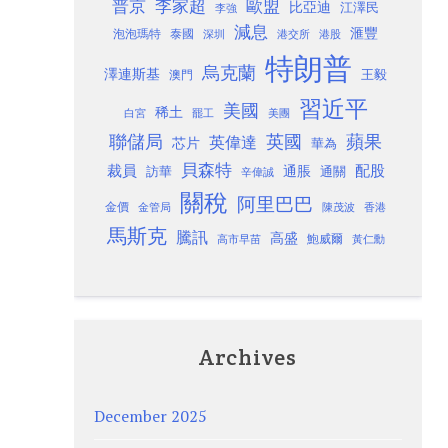
歐盟
普京
李家超
比亞迪
江澤民
李強
減息
滙豐
泡泡瑪特
泰國
深圳
港股
港交所
特朗普
烏克蘭
澤連斯基
澳門
王毅
習近平
美國
稀土
白宮
罷工
美團
聯儲局
蘋果
英國
英偉達
芯片
華為
貝森特
裁員
配股
通脹
訪華
通關
辛偉誠
關稅
阿里巴巴
金價
金管局
香港
陳茂波
馬斯克
騰訊
高盛
高市早苗
鮑威爾
黃仁勳
Archives
December 2025