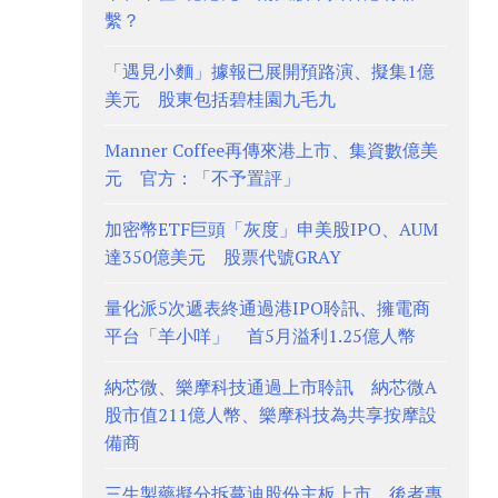
繫？
「遇見小麵」據報已展開預路演、擬集1億
美元 股東包括碧桂園九毛九
Manner Coffee再傳來港上市、集資數億美
元 官方：「不予置評」
加密幣ETF巨頭「灰度」申美股IPO、AUM
達350億美元 股票代號GRAY
量化派5次遞表終通過港IPO聆訊、擁電商
平台「羊小咩」 首5月溢利1.25億人幣
納芯微、樂摩科技通過上市聆訊 納芯微A
股市值211億人幣、樂摩科技為共享按摩設
備商
三生製藥擬分拆蔓迪股份主板上市 後者專