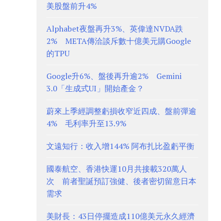
美股盤前升4%
Alphabet夜盤再升3%、英偉達NVDA跌
2% META傳洽談斥數十億美元購Google
的TPU
Google升6%、盤後再升逾2% Gemini
3.0「生成式UI」開始產金？
蔚來上季經調整虧損收窄近四成、盤前彈逾
4% 毛利率升至13.9%
文遠知行：收入增144% 阿布扎比盈虧平衡
國泰航空、香港快運10月共接載320萬人
次 前者聖誕預訂強健、後者密切留意日本
需求
美財長：43日停擺造成110億美元永久經濟