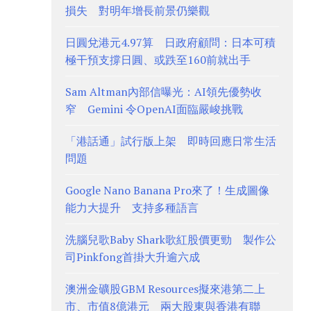
損失 對明年增長前景仍樂觀
日圓兌港元4.97算 日政府顧問：日本可積
極干預支撐日圓、或跌至160前就出手
Sam Altman內部信曝光：AI領先優勢收
窄 Gemini 令OpenAI面臨嚴峻挑戰
「港話通」試行版上架 即時回應日常生活
問題
Google Nano Banana Pro來了！生成圖像
能力大提升 支持多種語言
洗腦兒歌Baby Shark歌紅股價更勁 製作公
司Pinkfong首掛大升逾六成
澳洲金礦股GBM Resources擬來港第二上
市、市值8億港元 兩大股東與香港有聯