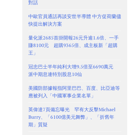
對話
中歐官員通話再談安世半導體 中方促荷蘭儘
快提出解決方案
量化派2685首掛開報26元升逾1.6倍、一手
賺8100元 超購9365倍、成主板新「超購
王」
冠忠巴士半年純利大增9.5倍至6690萬元
派中期息連特別股息10仙
美國防部據報指阿里巴巴、百度、比亞迪等
應被列入「中國軍事企業名單」
英偉達7頁備忘曝光 罕有大反擊Michael
Burry、「6100億美元舞弊」、「折舊年
期」質疑