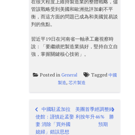
在很大程度上維持製造業的整體戰略，儘
管該戰略受到美國和歐洲批評加劇不平
衡，而這方面的問題已成為和美國貿易談
判的焦點。
習近平19日在河南省一軸承工廠視察時
說：「要繼續把製造業搞好，堅持自立自
強，掌握關鍵核心技術」。
Posted in
Tagged
General
中國
,
製造
芯片製造
中國駐孟加拉
美團首季經調整純
Post
使館：謹慎赴孟娶
利按年升46% 勝
navigation
妻 消除「買外國
預期
媳婦」錯誤思想