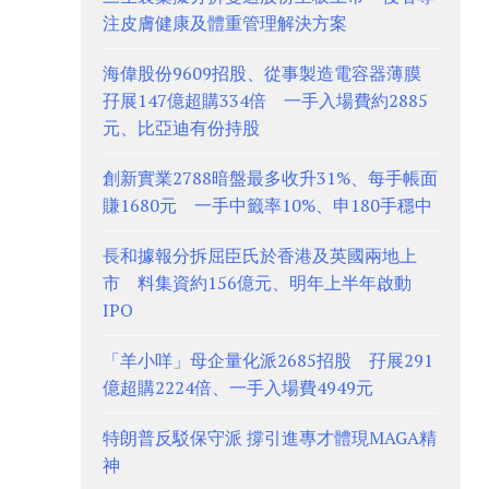
注皮膚健康及體重管理解決方案
海偉股份9609招股、從事製造電容器薄膜
孖展147億超購334倍 一手入場費約2885
元、比亞迪有份持股
創新實業2788暗盤最多收升31%、每手帳面
賺1680元 一手中籤率10%、申180手穩中
長和據報分拆屈臣氏於香港及英國兩地上
市 料集資約156億元、明年上半年啟動
IPO
「羊小咩」母企量化派2685招股 孖展291
億超購2224倍、一手入場費4949元
特朗普反駁保守派 撐引進專才體現MAGA精
神