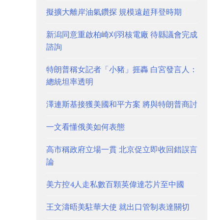
擬擴大離岸油氣鑽探 規模遠超拜登時期
新潟同意重啟柏崎刈羽核電廠 待縣議會完成
諮詢
特朗普稱女記者「小豬」捱轟 白宮發言人：
總統坦率透明
澤連斯基接獲美國和平方案 將與特朗普商討
一文看懂俄美如何表態
高市稱政府立場一貫 北京促立即收回錯誤言
論
美方控4人走私數百顆英偉達芯片至中國
王文濤晤美駐華大使 就出口管制表達關切