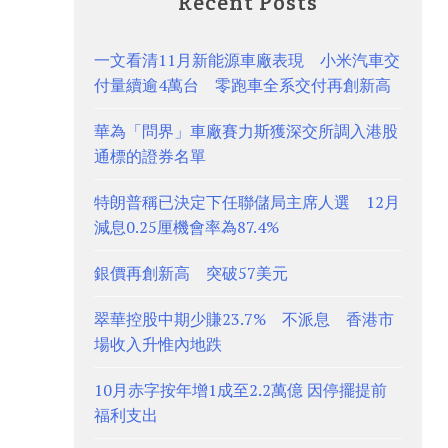
Recent Posts
一文看清11月新能源車廠表現 小米汽車交
付量續逾4萬台 零跑車全系交付再創新高
華為「問界」車廠賽力斯獲深交所調入港股
通標的證券名單
特朗普稱已決定下任聯儲局主席人選 12月
減息0.25厘機會率為87.4%
銀價再創新高 突破57美元
翠華控股中期少賺23.7% 不派息 香港市
場收入升惟內地跌
10月赤字按年增1成至2.2萬億 因停擺提前
福利支出