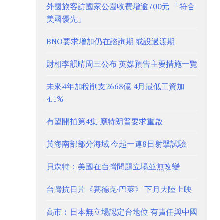
外國旅客訪國家公園收費增逾700元 「符合
美國優先」
BNO要求增加仍在諮詢期 或設過渡期
財相李韻晴周三公布 英媒預告主要措施一覽
未來4年加稅削支2668億 4月最低工資加
4.1%
有望開拍第4集 應特朗普要求重啟
黃海南部部分海域 今起一連8日射擊試驗
貝森特：美國在台灣問題立場並無改變
台灣抗日片《賽德克·巴萊》 下月大陸上映
高市︰日本無立場認定台地位 有責任與中國