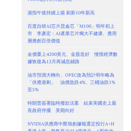
滬指午後持續上揚 刷新10年新高
百度自研AI芯片昆侖芯「M100」明年初上
市 李彥宏：AI產業芯片獨大不健康、應用
層應創百倍價值
金價重上4200美元、金股造好 憧憬經濟數
據恢復為12月再減息鋪路
油市預測大轉向、OPEC改為預計明年略為
「供應過剩」 油價急跌4%、三桶油跌1%
至3%
特朗普簽署臨時撥款法案 結束美國史上最
長政府停擺 美期向好
NVIDIA供應商中際旭創據報選定投行A+H