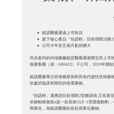
銀諾醫藥通過上市聆訊
旗下核心產品「怡諾輕」目前僅限治療
公司今年首五個月虧損擴大
尚未盈利的內地藥廠銀諾醫藥通過聯交所上市聆
崑藥集團（滬：600422）子公司，2020年
銀諾醫藥專注研發糖尿病和其他代謝性疾病藥
款處於臨床前階段的候選藥物。
「怡諾輕」適應證目前僅限2型糖尿病 正拓展
依蘇帕格魯肽α是一款長效GLP-1受體激動劑
商業化，為銀諾醫藥的首款商業化藥物。