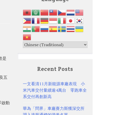
曾是
Recent Posts
及五
一文看清11月新能源車廠表現 小
米汽車交付量續逾4萬台 零跑車全
系交付再創新高
即啟動
華為「問界」車廠賽力斯獲深交所
調入港股通標的證券名單