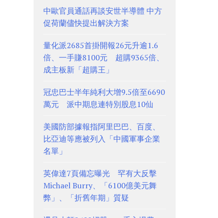
中歐官員通話再談安世半導體 中方
促荷蘭儘快提出解決方案
量化派2685首掛開報26元升逾1.6
倍、一手賺8100元 超購9365倍、
成主板新「超購王」
冠忠巴士半年純利大增9.5倍至6690
萬元 派中期息連特別股息10仙
美國防部據報指阿里巴巴、百度、
比亞迪等應被列入「中國軍事企業
名單」
英偉達7頁備忘曝光 罕有大反擊
Michael Burry、「6100億美元舞
弊」、「折舊年期」質疑