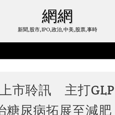
網網
新聞,股市,IPO,政治,中美,股票,事時
上市聆訊 主打GLP
治糖尿病拓展至減肥