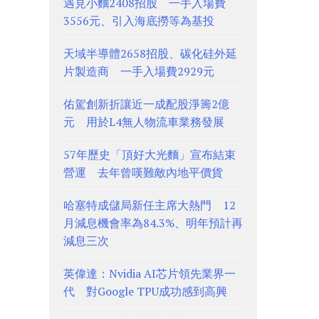
遇見小麵2408招股 一手入場費
3556元、引入海底撈等為基投
天域半導體2658招股、碳化硅外延
片製造商 一手入場費2929元
佑駕創新折讓近一成配股淨籌2億
元 用於L4無人物流車業務發展
57年歷史「頂好大光麵」宣布結束
營運 去年曾嘆難敵內地平價貨
哈塞特成儲局新任主席大熱門 12
月減息機會率為84.3%、明年預計再
減息三次
英偉達：Nvidia AI芯片領先業界一
代 對Google TPU成功感到高興