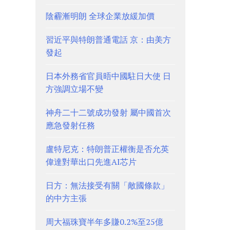
陰霾漸明朗 全球企業放緩加價
習近平與特朗普通電話 京：由美方
發起
日本外務省官員晤中國駐日大使 日
方強調立場不變
神舟二十二號成功發射 屬中國首次
應急發射任務
盧特尼克：特朗普正權衡是否允英
偉達對華出口先進AI芯片
日方：無法接受有關「敵國條款」
的中方主張
周大福珠寶半年多賺0.2%至25億