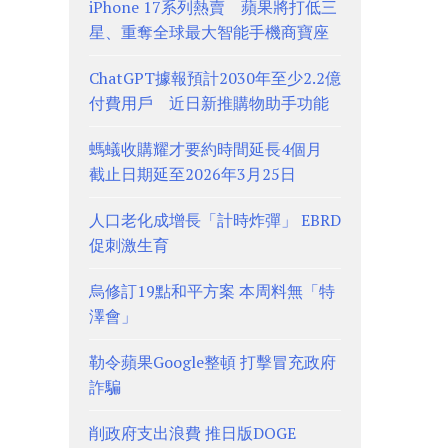
iPhone 17系列熱賣 蘋果將打低三
星、重奪全球最大智能手機商寶座
ChatGPT據報預計2030年至少2.2億
付費用戶 近日新推購物助手功能
螞蟻收購耀才要約時間延長4個月
截止日期延至2026年3月25日
人口老化成增長「計時炸彈」 EBRD
促刺激生育
烏修訂19點和平方案 本周料無「特
澤會」
勒令蘋果Google整頓 打擊冒充政府
詐騙
削政府支出浪費 推日版DOGE