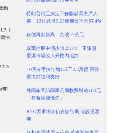
啟動
特朗普稱已決定下任聯儲局主席人
選 12月減息0.25厘機會率為87.4%
P-1
銀價再創新高 突破57美元
替爾泊
翠華控股中期少賺23.7% 不派息
香港市場收入升惟內地跌
025
10月赤字按年增1成至2.2萬億 因停
擺提前福利支出
蘇帕
外國旅客訪國家公園收費增逾700元
「符合美國優先」
BNO要求增加仍在諮詢期 或設過渡
。
期
財相李韻晴周三公布 英媒預告主要