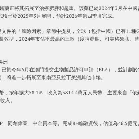
醫藥正將其拓展至治療肥胖和超重。該藥已於2024年3月在中國
I期試驗已於2025年3月展開，預計2026年第四季度完成。
文件的「風險因素」章節中提及，全球（包括中國）已有11種GL
長效型，2024年市佔率最高的三款（度拉糖肽、司美格魯肽、
美洲
於今年6月在澳門提交生物製品許可申請（BLA），並計劃於2
後，將進一步拓展至東南亞及拉丁美洲其他市場。
幣，按年擴大58.1%；收入為3814.4萬元人民幣，主要來自「依
得收入。
P、同創偉業、中金資本等。完成B+輪融資後，估值為46.5億元