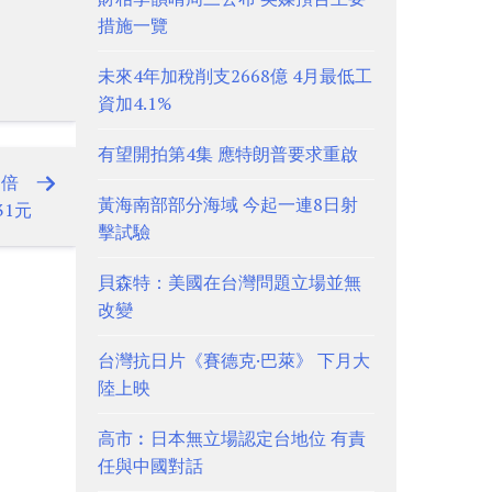
措施一覽
未來4年加稅削支2668億 4月最低工
資加4.1%
有望開拍第4集 應特朗普要求重啟
9倍 一
黃海南部部分海域 今起一連8日射
31元
擊試驗
貝森特：美國在台灣問題立場並無
改變
台灣抗日片《賽德克·巴萊》 下月大
陸上映
高市︰日本無立場認定台地位 有責
任與中國對話