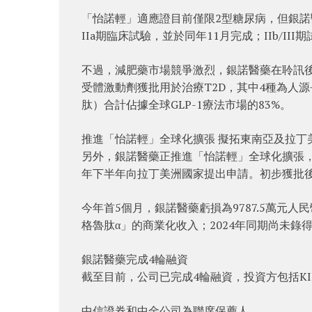
「怡諾輕」適應證目前僅限2型糖尿病，但銀諾
IIa期臨床試驗，並於同年11月完成；IIb/II
不過，減肥藥市場競爭激烈，銀諾醫藥在聆訊後
受體激動劑獲批用於治療T2D，其中4種為人源
肽）合計佔據全球GLP-1療法市場的83%。
推進「怡諾輕」全球化擴張 擬拓東南亞及拉丁
另外，銀諾醫藥正推進「怡諾輕」全球化擴張，已
年下半年向拉丁美洲國家提出申請。初步獲批
今年首5個月，銀諾醫藥虧損為9787.5萬元人民
格魯肽α」的商業化收入；2024年同期尚未錄
銀諾醫藥完成4輪融資
截至目前，公司已完成4輪融資，投資方包括KI
中信證券和中金公司為聯席保薦人。