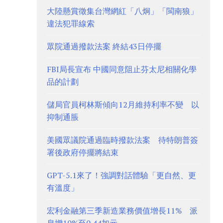
大陸懸賞徵集台灣網紅「八炯」「閩南狼」
違法犯罪線索
眾院通過撥款法案 終結43日停擺
FBI局長宣布 中國同意阻止芬太尼相關化學
品的計劃
儲局官員柯林斯傾向12月維持利率不變 以
抑制通脹
美國眾議院通過臨時撥款法案 待特朗普簽
署後政府停擺將結束
GPT-5.1來了！強調對話體驗「更自然、更
有溫度」
宏利金融第三季新造業務價值增長11% 派