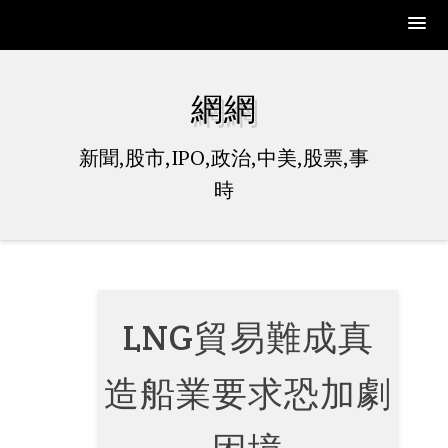
Skip
to
網網
content
新聞,股市,IPO,政治,中美,股票,事
時
LNG貿易難成真
造船業要求恐加劇