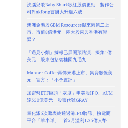
洗腦兒歌Baby Shark歌紅股價更勁 製作公
司Pinkfong首掛大升逾六成
澳洲金礦股GBM Resources擬來港第二上
市、市值8億港元 兩大股東與香港有聯
繫？
「遇見小麵」據報已展開預路演、擬集1億
美元 股東包括碧桂園九毛九
Manner Coffee再傳來港上市、集資數億美
元 官方：「不予置評」
加密幣ETF巨頭「灰度」申美股IPO、AUM
達350億美元 股票代號GRAY
量化派5次遞表終通過港IPO聆訊、擁電商
平台「羊小咩」 首5月溢利1.25億人幣