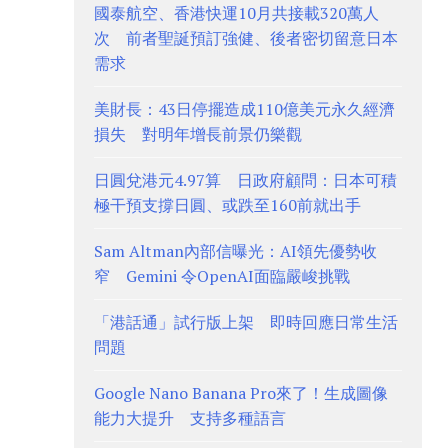
國泰航空、香港快運10月共接載320萬人
次 前者聖誕預訂強健、後者密切留意日本
需求
美財長：43日停擺造成110億美元永久經濟
損失 對明年增長前景仍樂觀
日圓兌港元4.97算 日政府顧問：日本可積
極干預支撐日圓、或跌至160前就出手
Sam Altman內部信曝光：AI領先優勢收
窄 Gemini 令OpenAI面臨嚴峻挑戰
「港話通」試行版上架 即時回應日常生活
問題
Google Nano Banana Pro來了！生成圖像
能力大提升 支持多種語言