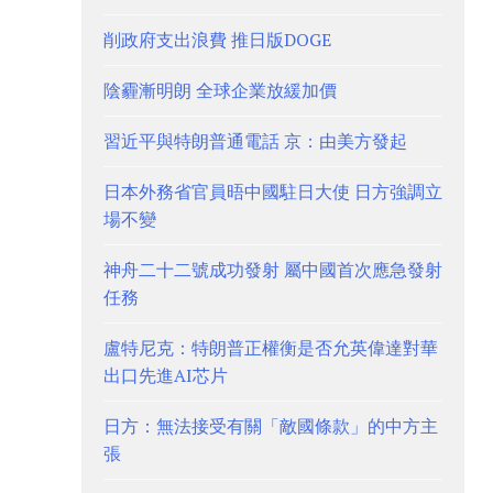
削政府支出浪費 推日版DOGE
陰霾漸明朗 全球企業放緩加價
習近平與特朗普通電話 京：由美方發起
日本外務省官員晤中國駐日大使 日方強調立
場不變
神舟二十二號成功發射 屬中國首次應急發射
任務
盧特尼克：特朗普正權衡是否允英偉達對華
出口先進AI芯片
日方：無法接受有關「敵國條款」的中方主
張