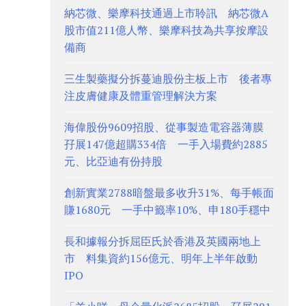
納芯微、樂摩科技通過上市聆訊 納芯微A
股市值211億人幣、樂摩科技為共享按摩設
備商
三生製藥擬分拆蔓迪股份主板上市 後者專
注皮膚健康及體重管理解決方案
海偉股份9609招股、從事製造電容器薄膜
孖展147億超購334倍 一手入場費約2885
元、比亞迪有份持股
創新實業2788暗盤最多收升31%、每手帳面
賺1680元 一手中籤率10%、申180手穩中
長和據報分拆屈臣氏於香港及英國兩地上
市 料集資約156億元、明年上半年啟動
IPO