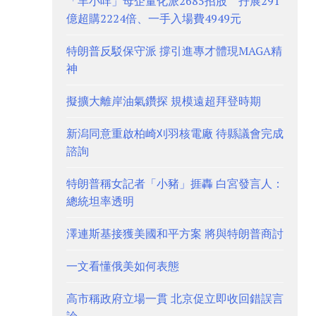
「羊小咩」母企量化派2685招股 孖展291
億超購2224倍、一手入場費4949元
特朗普反駁保守派 撐引進專才體現MAGA精
神
擬擴大離岸油氣鑽探 規模遠超拜登時期
新潟同意重啟柏崎刈羽核電廠 待縣議會完成
諮詢
特朗普稱女記者「小豬」捱轟 白宮發言人：
總統坦率透明
澤連斯基接獲美國和平方案 將與特朗普商討
一文看懂俄美如何表態
高市稱政府立場一貫 北京促立即收回錯誤言