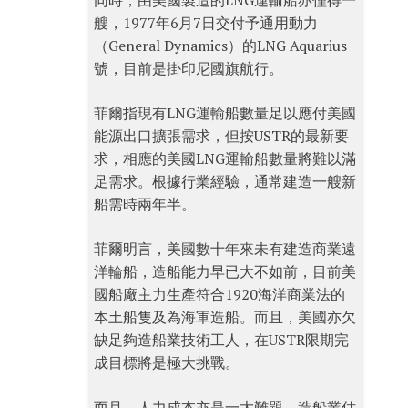
同時，由美國製造的LNG運輸船亦僅得一
艘，1977年6月7日交付予通用動力
（General Dynamics）的LNG Aquarius
號，目前是掛印尼國旗航行。
菲爾指現有LNG運輸船數量足以應付美國
能源出口擴張需求，但按USTR的最新要
求，相應的美國LNG運輸船數量將難以滿
足需求。根據行業經驗，通常建造一艘新
船需時兩年半。
菲爾明言，美國數十年來未有建造商業遠
洋輪船，造船能力早已大不如前，目前美
國船廠主力生產符合1920海洋商業法的
本土船隻及為海軍造船。而且，美國亦欠
缺足夠造船業技術工人，在USTR限期完
成目標將是極大挑戰。
而且，人力成本亦是一大難題。造船業估