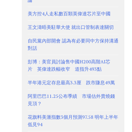
論
美方控4人走私數百顆英偉達芯片至中國
王文濤晤美駐華大使 就出口管制表達關切
自民黨內部開會 認為有必要同中方保持溝通
對話
彭博：美官員討論售中國H200高階AI芯
片 英偉達跌幅收窄 道指升493點
半年港元定存息最高3.3厘 跌市賺息49萬
阿里巴巴11.25公布季績 市場估外賣燒錢
見頂？
花旗料美滙指數3個月預測97.58 明年上半年
低見94