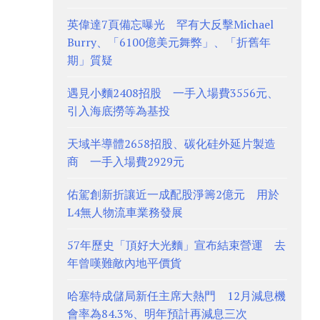
英偉達7頁備忘曝光 罕有大反擊Michael
Burry、「6100億美元舞弊」、「折舊年
期」質疑
遇見小麵2408招股 一手入場費3556元、
引入海底撈等為基投
天域半導體2658招股、碳化硅外延片製造
商 一手入場費2929元
佑駕創新折讓近一成配股淨籌2億元 用於
L4無人物流車業務發展
57年歷史「頂好大光麵」宣布結束營運 去
年曾嘆難敵內地平價貨
哈塞特成儲局新任主席大熱門 12月減息機
會率為84.3%、明年預計再減息三次