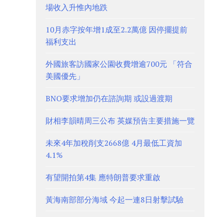
場收入升惟內地跌
10月赤字按年增1成至2.2萬億 因停擺提前
福利支出
外國旅客訪國家公園收費增逾700元 「符合
美國優先」
BNO要求增加仍在諮詢期 或設過渡期
財相李韻晴周三公布 英媒預告主要措施一覽
未來4年加稅削支2668億 4月最低工資加
4.1%
有望開拍第4集 應特朗普要求重啟
黃海南部部分海域 今起一連8日射擊試驗