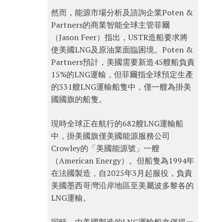
然而，能源市場分析及諮詢企業Poten &
Partners的商業智能全球主管菲爾
（Jason Feer）指出，USTR造船要求將
使美國LNG及原油業面臨困境。Poten &
Partners預計，美國需要新造45艘船負責
15%的LNG運輸，但菲爾指全球預定生產
的331艘LNG運輸船隻中，僅一艘為掛美
國國旗的船隻。
現時全球正在航行的682艘LNG運輸船
中，掛美國旗僅美國能源服務公司
Crowley的「美國能源號」一艘
（American Energy）。但船隻為1994年
在法國製造，自2025年3月起服役，負責
美國墨西哥灣沿岸地區至美屬波多黎各的
LNG運輸。