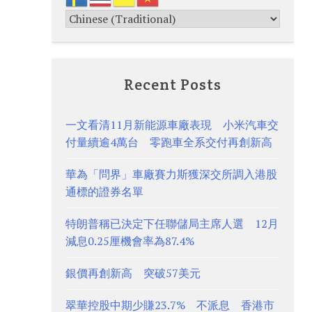
Recent Posts
一文看清11月新能源車廠表現 小米汽車交
付量續逾4萬台 零跑車全系交付再創新高
華為「問界」車廠賽力斯獲深交所調入港股
通標的證券名單
特朗普稱已決定下任聯儲局主席人選 12月
減息0.25厘機會率為87.4%
銀價再創新高 突破57美元
翠華控股中期少賺23.7% 不派息 香港市