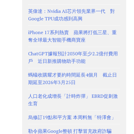
英偉達：Nvidia AI芯片領先業界一代 對
Google TPU成功感到高興
iPhone 17系列熱賣 蘋果將打低三星、重
奪全球最大智能手機商寶座
ChatGPT據報預計2030年至少2.2億付費用
戶 近日新推購物助手功能
螞蟻收購耀才要約時間延長4個月 截止日
期延至2026年3月25日
人口老化成增長「計時炸彈」 EBRD促刺激
生育
烏修訂19點和平方案 本周料無「特澤會」
勒令蘋果Google整頓 打擊冒充政府詐騙