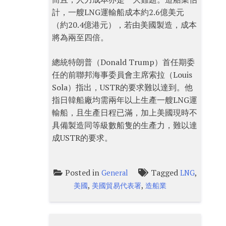
計，一艘LNG運輸船成本約2.6億美元
（約20.4億港元），若由美國製造，成本
將為兩至四倍。
總統特朗普（Donald Trump）首任期委
任的前聯邦海事委員會主席索拉（Louis
Sola）指出，USTR的要求難以達到。他
指日韓船廠均需兩年以上生產一艘LNG運
輸船，且生產日程已滿，加上美國現時不
具備製造同等級數船隻的生產力，難以達
成USTR的要求。
Posted in
Tagged
,
General
LNG
,
,
美國
美國貿易代表署
造船業