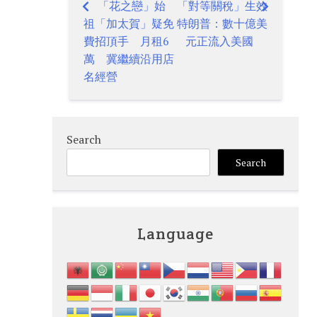
「花之戀」始
「對等關稅」生效
Post
祖「加太賀」疑免
特朗普：數十億美
navigation
費招頂手 月租6
元正流入美國
萬 冀繼續沿用店
名經營
Search
Search
Language