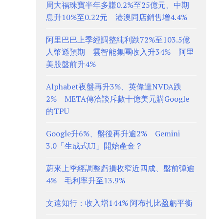
周大福珠寶半年多賺0.2%至25億元、中期
息升10%至0.22元 港澳同店銷售增4.4%
阿里巴巴上季經調整純利跌72%至103.5億
人幣遜預期 雲智能集團收入升34% 阿里
美股盤前升4%
Alphabet夜盤再升3%、英偉達NVDA跌
2% META傳洽談斥數十億美元購Google
的TPU
Google升6%、盤後再升逾2% Gemini
3.0「生成式UI」開始產金？
蔚來上季經調整虧損收窄近四成、盤前彈逾
4% 毛利率升至13.9%
文遠知行：收入增144% 阿布扎比盈虧平衡