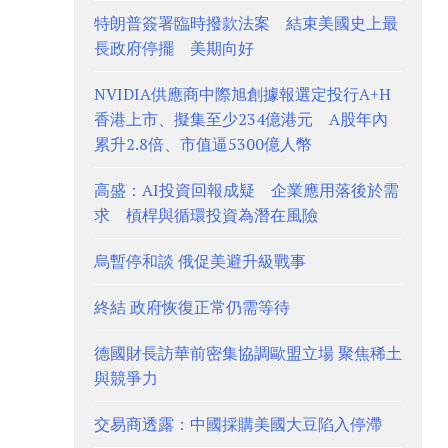
特朗普簽署臨時撥款法案 結束美國史上最
長政府停擺 美期向好
NVIDIA供應商中際旭創據報選定投行A+H
香港上市、擬集至少234億港元 A股年內
累升2.8倍、市值逼5300億人幣
高盛：AI投資回報成疑 企業應用落後於需
求 槓桿與循環投資為潛在風險
烏暫停和談 俄促美避升級戰事
終結 政府恢復正常仍需等待
德國財長訪華前密集協調歐盟立場 聚焦稀土
與競爭力
交易商透露：中國採購美國大豆陷入停滯