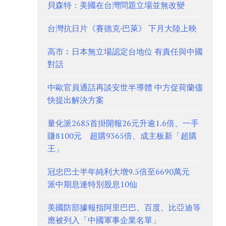
貝森特：美國在台灣問題立場並無改變
台灣抗日片《賽德克·巴萊》 下月大陸上映
高市︰日本無立場認定台地位 有責任與中國
對話
中歐官員通話再談安世半導體 中方促荷蘭儘
快提出解決方案
量化派2685首掛開報26元升逾1.6倍、一手
賺8100元 超購9365倍、成主板新「超購
王」
冠忠巴士半年純利大增9.5倍至6690萬元
派中期息連特別股息10仙
美國防部據報指阿里巴巴、百度、比亞迪等
應被列入「中國軍事企業名單」