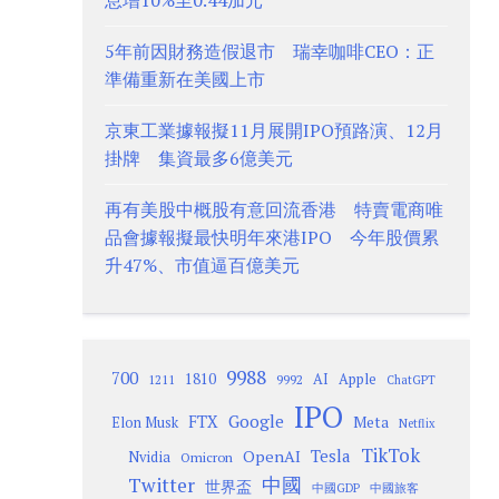
息增10%至0.44加元
5年前因財務造假退市 瑞幸咖啡CEO：正
準備重新在美國上市
京東工業據報擬11月展開IPO預路演、12月
掛牌 集資最多6億美元
再有美股中概股有意回流香港 特賣電商唯
品會據報擬最快明年來港IPO 今年股價累
升47%、市值逼百億美元
9988
700
1810
AI
Apple
1211
9992
ChatGPT
IPO
Google
FTX
Meta
Elon Musk
Netflix
TikTok
Tesla
OpenAI
Nvidia
Omicron
Twitter
中國
世界盃
中國GDP
中國旅客