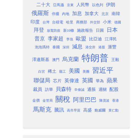
二十大
伊朗
人民幣
以色列
亞馬遜
京東
俄羅斯
加息
加拿大
南韓
內地
停擺
北京
印度
小米
台灣
台積電
哈里
商務部
外交部
德國
日本
拜登
施政報告
日圓
新10條
放寬防疫
歐盟
普京
李家超
比亞迪
江澤民
李強
減息
滙豐
泡泡瑪特
泰國
深圳
港股
港交所
特朗普
烏克蘭
澤連斯基
澳門
王毅
習近平
美國
稀土
白宮
罷工
美團
聯儲局
蘋果
英國
英偉達
芯片
華為
貝森特
裁員
配股
通脹
訪華
通關
辛偉誠
關稅
阿里巴巴
金價
金管局
香港
陳茂波
馬斯克
騰訊
高盛
高市早苗
鮑威爾
黃仁勳