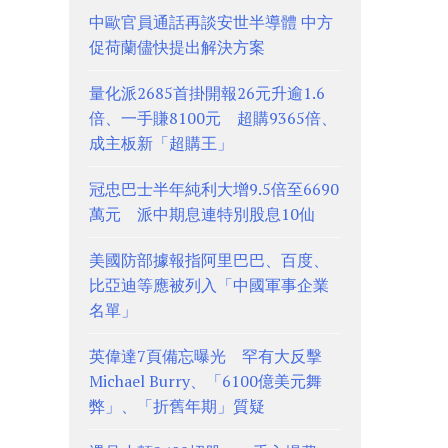
中歐官員通話再談安世半導體 中方
促荷蘭儘快提出解決方案
量化派2685首掛開報26元升逾1.6
倍、一手賺8100元 超購9365倍、
成主板新「超購王」
冠忠巴士半年純利大增9.5倍至6690
萬元 派中期息連特別股息10仙
美國防部據報指阿里巴巴、百度、
比亞迪等應被列入「中國軍事企業
名單」
英偉達7頁備忘曝光 罕有大反擊
Michael Burry、「6100億美元舞
弊」、「折舊年期」質疑