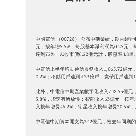
中國電信 （00728） 公布中期業績，期內經營收
元，按年增5.5%；每股基本淨利潤為0.25元，每
達到72%，以收市價6.22港元計，股息率4.8厘
中電信上半年移動通信服務收入1,065.72億元
0.2%；移動用戶達到4.33億戶，寬帶用戶達到1.
此外，中電信中期產業數字化收入748.53億元，
3.8%，增速有所放慢；智能收入63億元，按年
入按年增長46.2%，衛星收入按年增長20.5%，
中電信中期資本開支為342億元，較去年同期的47