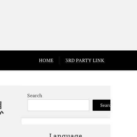
HOME
3RD PARTY LINK
Search
息
Search
Language