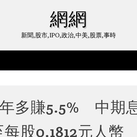
網網
新聞,股市,IPO,政治,中美,股票,事時
年多賺5.5% 中期
至每股0.1812元人幣