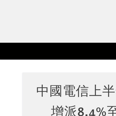
Skip
to
content
中國電信上半
增派8.4%