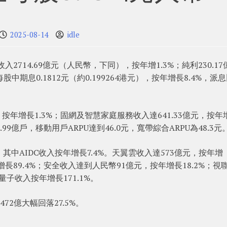
2025-08-14
idle
入2714.69億元（人民幣，下同），按年增1.3%；純利230.17
股中期息0.1812元（約0.199264港元），按年增長8.4%，派
。
，按年增長1.3%；固網及智慧家庭服務收入達641.33億元，按年
99億戶，移動用戶ARPU達到46.0元，寬帶綜合ARPU為48.3元
其中AIDC收入按年增長7.4%。天翼雲收入達573億元，按年增
增長89.4%；安全收入達到人民幣91億元，按年增長18.2%；視
量子收入按年增長171.1%。
2億大幅回落27.5%。