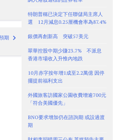
特朗普稱已決定下任聯儲局主席人
選 12月減息0.25厘機會率為87.4%
銀價再創新高 突破57美元
勝預期
翠華控股中期少賺23.7% 不派息
香港市場收入升惟內地跌
10月赤字按年增1成至2.2萬億 因停
擺提前福利支出
外國旅客訪國家公園收費增逾700元
「符合美國優先」
BNO要求增加仍在諮詢期 或設過渡
期
財相李韻晴周三公布 英媒預告主要