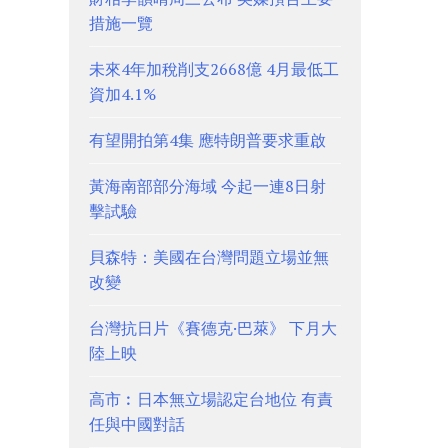
措施一覽
未來4年加稅削支2668億 4月最低工
資加4.1%
有望開拍第4集 應特朗普要求重啟
黃海南部部分海域 今起一連8日射
擊試驗
貝森特：美國在台灣問題立場並無
改變
台灣抗日片《賽德克·巴萊》 下月大
陸上映
高市︰日本無立場認定台地位 有責
任與中國對話