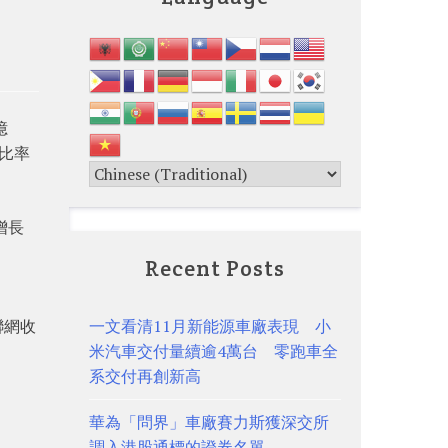
億
息比率
增長
。
Recent Posts
聯網收
一文看清11月新能源車廠表現 小
米汽車交付量續逾4萬台 零跑車全
系交付再創新高
華為「問界」車廠賽力斯獲深交所
調入港股通標的證券名單