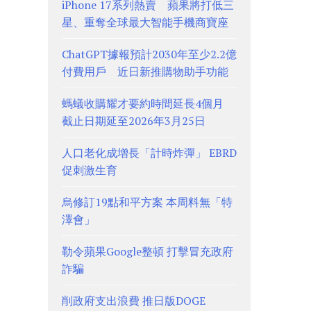
iPhone 17系列熱賣 蘋果將打低三
星、重奪全球最大智能手機商寶座
ChatGPT據報預計2030年至少2.2億
付費用戶 近日新推購物助手功能
螞蟻收購耀才要約時間延長4個月
截止日期延至2026年3月25日
人口老化成增長「計時炸彈」 EBRD
促刺激生育
烏修訂19點和平方案 本周料無「特
澤會」
勒令蘋果Google整頓 打擊冒充政府
詐騙
削政府支出浪費 推日版DOGE