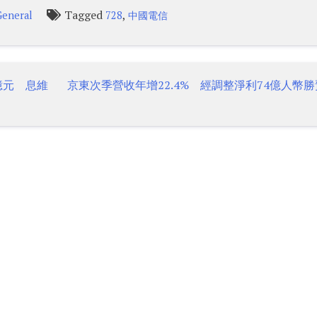
Tagged
,
General
728
中國電信
億元 息維
京東次季營收年增22.4% 經調整淨利74億人幣