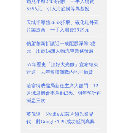
遇見小麵2408招股 一手入場費
3556元、引入海底撈等為基投
天域半導體2658招股、碳化硅外延
片製造商 一手入場費2929元
佑駕創新折讓近一成配股淨籌2億
元 用於L4無人物流車業務發展
57年歷史「頂好大光麵」宣布結束
營運 去年曾嘆難敵內地平價貨
哈塞特成儲局新任主席大熱門 12
月減息機會率為84.3%、明年預計再
減息三次
英偉達：Nvidia AI芯片領先業界一
代 對Google TPU成功感到高興