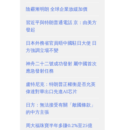
陰霾漸明朗 全球企業放緩加價
習近平與特朗普通電話 京：由美方
發起
日本外務省官員晤中國駐日大使 日
方強調立場不變
神舟二十二號成功發射 屬中國首次
應急發射任務
盧特尼克：特朗普正權衡是否允英
偉達對華出口先進AI芯片
日方：無法接受有關「敵國條款」
的中方主張
周大福珠寶半年多賺0.2%至25億