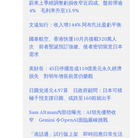
蔚來上季經調整虧損收窄近四成、盤前彈逾
4% 毛利率升至13.9%
文遠知行：收入增144% 阿布扎比盈虧平衡
國泰航空、香港快運10月共接載320萬人
次 前者聖誕預訂強健、後者密切留意日本
需求
美財長：43日停擺造成110億美元永久經濟
損失 對明年增長前景仍樂觀
日圓兌港元4.97算 日政府顧問：日本可積
極干預支撐日圓、或跌至160前就出手
Sam Altman內部信曝光：AI領先優勢收
窄 Gemini 令OpenAI面臨嚴峻挑戰
「港話通」試行版上架 即時回應日常生活