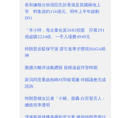
長和據報分拆屈臣氏於香港及英國兩地上
市 料集資約156億元、明年上半年啟動
IPO
「羊小咩」母企量化派2685招股 孖展291
億超購2224倍、一手入場費4949元
特朗普反駁保守派 撐引進專才體現MAGA精
神
擬擴大離岸油氣鑽探 規模遠超拜登時期
新潟同意重啟柏崎刈羽核電廠 待縣議會完成
諮詢
特朗普稱女記者「小豬」捱轟 白宮發言人：
總統坦率透明
澤連斯基接獲美國和平方案 將與特朗普商討