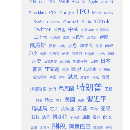
9988
700
1810
AI
Apple
1211
9992
ChatGPT
IPO
Google
FTX
Meta
Elon Musk
Netflix
TikTok
Tesla
OpenAI
Nvidia
Omicron
Twitter
中國
世界盃
中國GDP
中國旅客
二十大
伊朗
人民幣
以色列
亞馬遜
京東
俄羅斯
加息
加拿大
南韓
內地
停擺
北京
印度
小米
台灣
台積電
哈里
商務部
外交部
德國
日本
拜登
施政報告
日圓
新10條
放寬防疫
歐盟
普京
李家超
比亞迪
江澤民
李強
減息
滙豐
泡泡瑪特
泰國
深圳
港股
港交所
特朗普
烏克蘭
澤連斯基
澳門
王毅
習近平
美國
稀土
白宮
罷工
美團
聯儲局
蘋果
英國
英偉達
芯片
華為
貝森特
裁員
配股
通脹
訪華
通關
辛偉誠
關稅
阿里巴巴
金價
金管局
香港
陳茂波