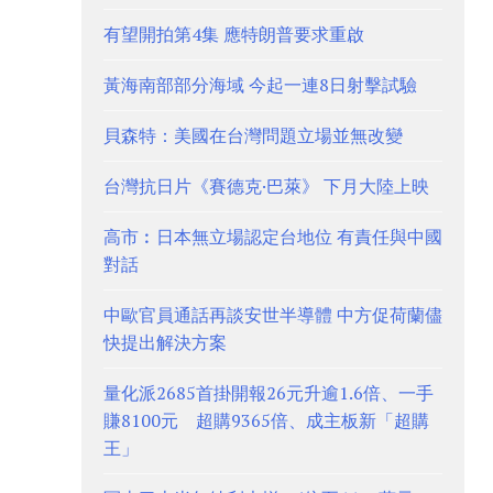
有望開拍第4集 應特朗普要求重啟
黃海南部部分海域 今起一連8日射擊試驗
貝森特：美國在台灣問題立場並無改變
台灣抗日片《賽德克·巴萊》 下月大陸上映
高市︰日本無立場認定台地位 有責任與中國
對話
中歐官員通話再談安世半導體 中方促荷蘭儘
快提出解決方案
量化派2685首掛開報26元升逾1.6倍、一手
賺8100元 超購9365倍、成主板新「超購
王」