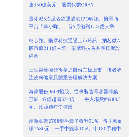
達350億美元 股票代號GRAY
量化派5次遞表終通過港IPO聆訊、擁電商
平台「羊小咩」 首5月溢利1.25億人幣
納芯微、樂摩科技通過上市聆訊 納芯微A
股市值211億人幣、樂摩科技為共享按摩設
備商
三生製藥擬分拆蔓迪股份主板上市 後者專
注皮膚健康及體重管理解決方案
海偉股份9609招股、從事製造電容器薄膜
孖展147億超購334倍 一手入場費約2885
元、比亞迪有份持股
創新實業2788暗盤最多收升31%、每手帳面
賺1680元 一手中籤率10%、申180手穩中