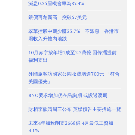
減息0.25厘機會率為87.4%
銀價再創新高 突破57美元
翠華控股中期少賺23.7% 不派息 香港市
場收入升惟內地跌
10月赤字按年增1成至2.2萬億 因停擺提前
福利支出
外國旅客訪國家公園收費增逾700元 「符合
美國優先」
BNO要求增加仍在諮詢期 或設過渡期
財相李韻晴周三公布 英媒預告主要措施一覽
未來4年加稅削支2668億 4月最低工資加
4.1%