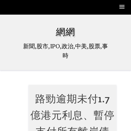
Skip
to
網網
content
新聞,股市,IPO,政治,中美,股票,事
時
路勁逾期未付1.7
億港元利息、暫停