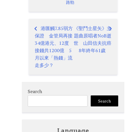
路勁
港匯觸7.85弱方
《聖鬥士星矢》主
Post
保證 金管局再接
題曲原唱者NoB逝
navigation
34億港元、12度
世 山田信夫抗癌
接錢共1200億 5
8年終年61歲
月以來「熱錢」流
走多少？
Search
Search
Language