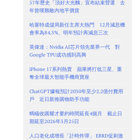
57年歷史「頂好大光麵」宣布結束營運 去
年曾嘆難敵內地平價貨
哈塞特成儲局新任主席大熱門 12月減息機
會率為84.3%、明年預計再減息三次
英偉達：Nvidia AI芯片領先業界一代 對
Google TPU成功感到高興
iPhone 17系列熱賣 蘋果將打低三星、重
奪全球最大智能手機商寶座
ChatGPT據報預計2030年至少2.2億付費用
戶 近日新推購物助手功能
螞蟻收購耀才要約時間延長4個月 截止日
期延至2026年3月25日
人口老化成增長「計時炸彈」 EBRD促刺激