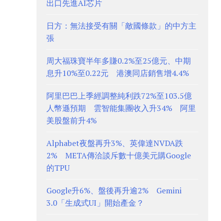
出口先進AI芯片
日方：無法接受有關「敵國條款」的中方主
張
周大福珠寶半年多賺0.2%至25億元、中期
息升10%至0.22元 港澳同店銷售增4.4%
阿里巴巴上季經調整純利跌72%至103.5億
人幣遜預期 雲智能集團收入升34% 阿里
美股盤前升4%
Alphabet夜盤再升3%、英偉達NVDA跌
2% META傳洽談斥數十億美元購Google
的TPU
Google升6%、盤後再升逾2% Gemini
3.0「生成式UI」開始產金？