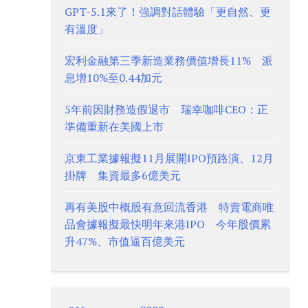
GPT-5.1來了！強調對話體驗「更自然、更
有溫度」
宏利金融第三季新造業務價值增長11% 派
息增10%至0.44加元
5年前因財務造假退市 瑞幸咖啡CEO：正
準備重新在美國上市
京東工業據報擬11月展開IPO預路演、12月
掛牌 集資最多6億美元
再有美股中概股有意回流香港 特賣電商唯
品會據報擬最快明年來港IPO 今年股價累
升47%、市值逼百億美元