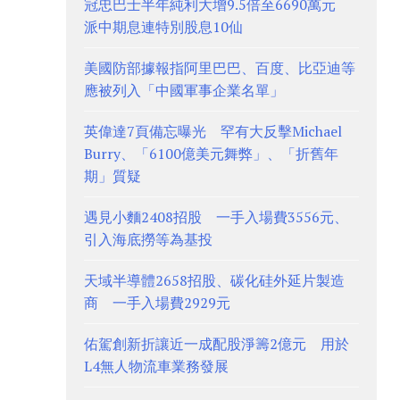
冠忠巴士半年純利大增9.5倍至6690萬元
派中期息連特別股息10仙
美國防部據報指阿里巴巴、百度、比亞迪等
應被列入「中國軍事企業名單」
英偉達7頁備忘曝光 罕有大反擊Michael
Burry、「6100億美元舞弊」、「折舊年
期」質疑
遇見小麵2408招股 一手入場費3556元、
引入海底撈等為基投
天域半導體2658招股、碳化硅外延片製造
商 一手入場費2929元
佑駕創新折讓近一成配股淨籌2億元 用於
L4無人物流車業務發展