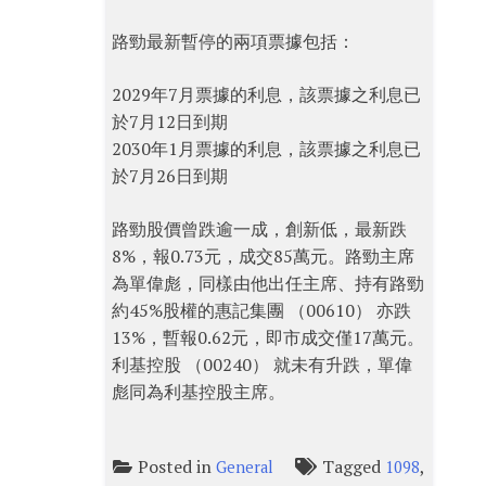
路勁最新暫停的兩項票據包括：
2029年7月票據的利息，該票據之利息已
於7月12日到期
2030年1月票據的利息，該票據之利息已
於7月26日到期
路勁股價曾跌逾一成，創新低，最新跌
8%，報0.73元，成交85萬元。路勁主席
為單偉彪，同樣由他出任主席、持有路勁
約45%股權的惠記集團 （00610） 亦跌
13%，暫報0.62元，即市成交僅17萬元。
利基控股 （00240） 就未有升跌，單偉
彪同為利基控股主席。
Posted in
Tagged
,
General
1098