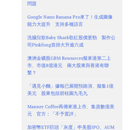
問題
Google Nano Banana Pro來了！生成圖像
能力大提升 支持多種語言
洗腦兒歌Baby Shark歌紅股價更勁 製作公
司Pinkfong首掛大升逾六成
澳洲金礦股GBM Resources擬來港第二上
市、市值8億港元 兩大股東與香港有聯
繫？
「遇見小麵」據報已展開預路演、擬集1億
美元 股東包括碧桂園九毛九
Manner Coffee再傳來港上市、集資數億美
元 官方：「不予置評」
加密幣ETF巨頭「灰度」申美股IPO、AUM