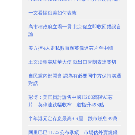
一文看懂俄美如何表態
高市稱政府立場一貫 北京促立即收回錯誤言
論
美方控4人走私數百顆英偉達芯片至中國
王文濤晤美駐華大使 就出口管制表達關切
自民黨內部開會 認為有必要同中方保持溝通
對話
彭博：美官員討論售中國H200高階AI芯
片 英偉達跌幅收窄 道指升493點
半年港元定存息最高3.3厘 跌市賺息49萬
阿里巴巴11.25公布季績 市場估外賣燒錢