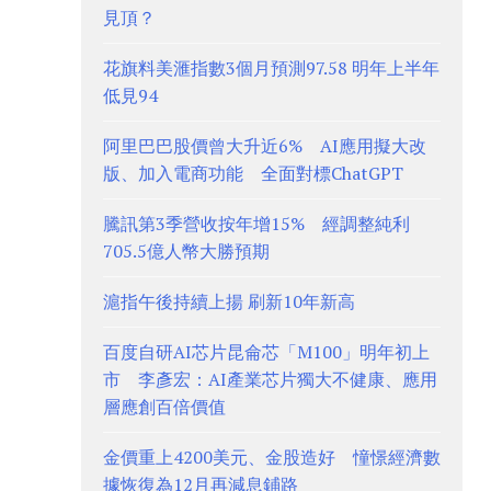
見頂？
花旗料美滙指數3個月預測97.58 明年上半年
低見94
阿里巴巴股價曾大升近6% AI應用擬大改
版、加入電商功能 全面對標ChatGPT
騰訊第3季營收按年增15% 經調整純利
705.5億人幣大勝預期
滬指午後持續上揚 刷新10年新高
百度自研AI芯片昆侖芯「M100」明年初上
市 李彥宏：AI產業芯片獨大不健康、應用
層應創百倍價值
金價重上4200美元、金股造好 憧憬經濟數
據恢復為12月再減息鋪路