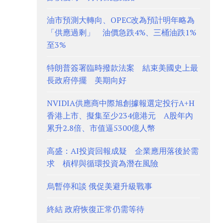
油市預測大轉向、OPEC改為預計明年略為
「供應過剩」 油價急跌4%、三桶油跌1%
至3%
特朗普簽署臨時撥款法案 結束美國史上最
長政府停擺 美期向好
NVIDIA供應商中際旭創據報選定投行A+H
香港上市、擬集至少234億港元 A股年內
累升2.8倍、市值逼5300億人幣
高盛：AI投資回報成疑 企業應用落後於需
求 槓桿與循環投資為潛在風險
烏暫停和談 俄促美避升級戰事
終結 政府恢復正常仍需等待