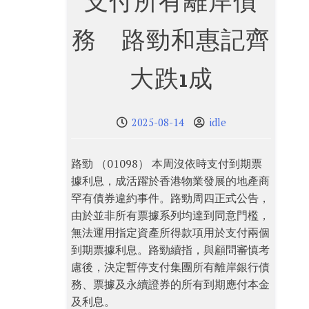
支付所有離岸債
務 路勁和惠記齊
大跌1成
2025-08-14
idle
路勁 （01098） 本周沒依時支付到期票
據利息，成活躍於香港物業發展的地產商
罕有債券違約事件。路勁周四正式公告，
由於並非所有票據系列均達到同意門檻，
無法運用指定資產所得款項用於支付兩個
到期票據利息。路勁續指，與顧問審慎考
慮後，決定暫停支付集團所有離岸銀行債
務、票據及永續證券的所有到期應付本金
及利息。