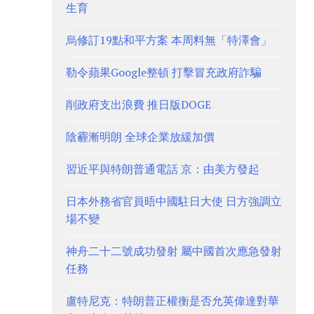
生育
烏修訂19點和平方案 本周料無「特澤會」
勒令蘋果Google整頓 打擊冒充政府詐騙
削政府支出浪費 推日版DOGE
陰霾漸明朗 全球企業放緩加價
習近平與特朗普通電話 京：由美方發起
日本外務省官員晤中國駐日大使 日方強調立
場不變
神舟二十二號成功發射 屬中國首次應急發射
任務
盧特尼克：特朗普正權衡是否允英偉達對華