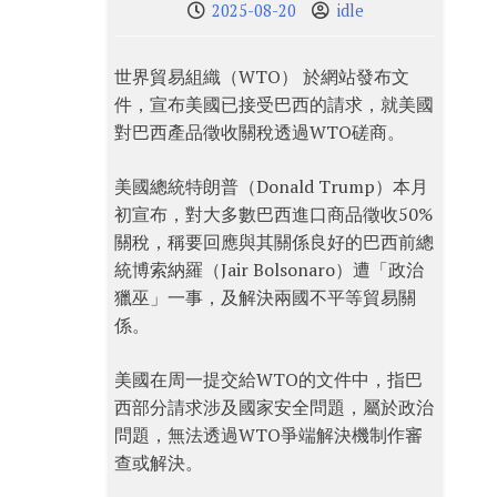
2025-08-20
idle
世界貿易組織（WTO） 於網站發布文
件，宣布美國已接受巴西的請求，就美國
對巴西產品徵收關稅透過WTO磋商。
美國總統特朗普（Donald Trump）本月
初宣布，對大多數巴西進口商品徵收50%
關稅，稱要回應與其關係良好的巴西前總
統博索納羅（Jair Bolsonaro）遭「政治
獵巫」一事，及解決兩國不平等貿易關
係。
美國在周一提交給WTO的文件中，指巴
西部分請求涉及國家安全問題，屬於政治
問題，無法透過WTO爭端解決機制作審
查或解決。