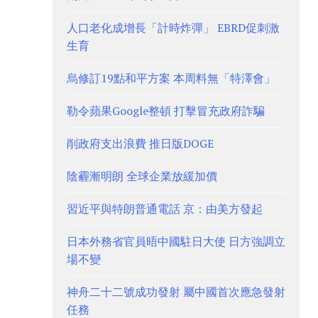
人口老化成增長「計時炸彈」 EBRD促刺激
生育
烏修訂19點和平方案 本周料無「特澤會」
勒令蘋果Google整頓 打擊冒充政府詐騙
削政府支出浪費 推日版DOGE
陰霾漸明朗 全球企業放緩加價
習近平與特朗普通電話 京：由美方發起
日本外務省官員晤中國駐日大使 日方強調立
場不變
神舟二十二號成功發射 屬中國首次應急發射
任務