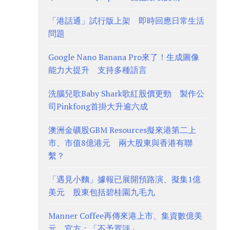
「港話通」試行版上架 即時回應日常生活
問題
Google Nano Banana Pro來了！生成圖像
能力大提升 支持多種語言
洗腦兒歌Baby Shark歌紅股價更勁 製作公
司Pinkfong首掛大升逾六成
澳洲金礦股GBM Resources擬來港第二上
市、市值8億港元 兩大股東與香港有聯
繫？
「遇見小麵」據報已展開預路演、擬集1億
美元 股東包括碧桂園九毛九
Manner Coffee再傳來港上市、集資數億美
元 官方：「不予置評」