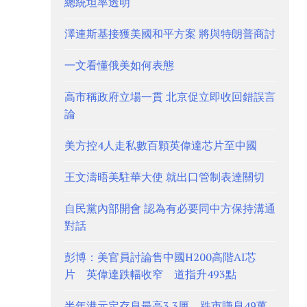
總統坦率透明
澤連斯基接獲美國和平方案 將與特朗普商討
一文看懂俄美如何表態
高市稱政府立場一貫 北京促立即收回錯誤言
論
美方控4人走私數百顆英偉達芯片至中國
王文濤晤美駐華大使 就出口管制表達關切
自民黨內部開會 認為有必要同中方保持溝通
對話
彭博：美官員討論售中國H200高階AI芯
片 英偉達跌幅收窄 道指升493點
半年港元定存息最高3.3厘 跌市賺息49萬