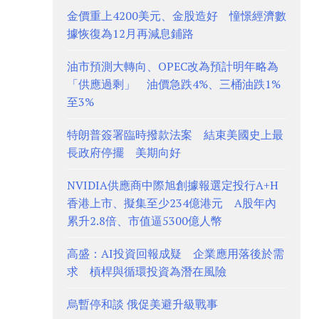
金價重上4200美元、金股造好 憧憬經濟數
據恢復為12月再減息鋪路
油市預測大轉向、OPEC改為預計明年略為
「供應過剩」 油價急跌4%、三桶油跌1%
至3%
特朗普簽署臨時撥款法案 結束美國史上最
長政府停擺 美期向好
NVIDIA供應商中際旭創據報選定投行A+H
香港上市、擬集至少234億港元 A股年內
累升2.8倍、市值逼5300億人幣
高盛：AI投資回報成疑 企業應用落後於需
求 槓桿與循環投資為潛在風險
烏暫停和談 俄促美避升級戰事