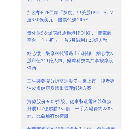
加密幣ETF巨頭「灰度」申美股IPO、AUM
達350億美元 股票代號GRAY
量化派5次遞表終通過港IPO聆訊、擁電商
平台「羊小咩」 首5月溢利1.25億人幣
納芯微、樂摩科技通過上市聆訊 納芯微A
股市值211億人幣、樂摩科技為共享按摩設
備商
三生製藥擬分拆蔓迪股份主板上市 後者專
注皮膚健康及體重管理解決方案
海偉股份9609招股、從事製造電容器薄膜
孖展147億超購334倍 一手入場費約2885
元、比亞迪有份持股