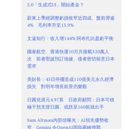
3.0「生成式UI」開始產金？
蔚來上季經調整虧損收窄近四成、盤前彈逾
4% 毛利率升至13.9%
文遠知行：收入增144% 阿布扎比盈虧平衡
國泰航空、香港快運10月共接載320萬人
次 前者聖誕預訂強健、後者密切留意日本
需求
美財長：43日停擺造成110億美元永久經濟
損失 對明年增長前景仍樂觀
日圓兌港元4.97算 日政府顧問：日本可積
極干預支撐日圓、或跌至160前就出手
Sam Altman內部信曝光：AI領先優勢收
窄 Gemini 令OpenAI面臨嚴峻挑戰