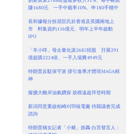
創新實業2788暗盤最多收升31%、每手帳面
賺1680元 一手中籤率10%、申180手穩中
長和據報分拆屈臣氏於香港及英國兩地上
市 料集資約156億元、明年上半年啟動
IPO
「羊小咩」母企量化派2685招股 孖展291
億超購2224倍、一手入場費4949元
特朗普反駁保守派 撐引進專才體現MAGA精
神
擬擴大離岸油氣鑽探 規模遠超拜登時期
新潟同意重啟柏崎刈羽核電廠 待縣議會完成
諮詢
特朗普稱女記者「小豬」捱轟 白宮發言人：