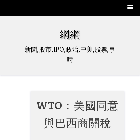
Skip
to
網網
content
新聞,股市,IPO,政治,中美,股票,事
時
WTO：美國同意
與巴西商關稅