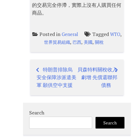
的交易完全停滯，實際上沒有人購買任何
商品。
Posted in
Tagged
,
General
WTO
,
,
,
世界貿易組織
巴西
美國
關稅
特朗普排除烏
貝森特料關稅收入
Post
安全保障涉派遣美
劇增 先償還聯邦
navigation
軍 願供空中支援
債務
Search
Search