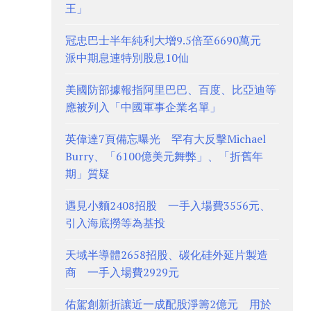
王」
冠忠巴士半年純利大增9.5倍至6690萬元
派中期息連特別股息10仙
美國防部據報指阿里巴巴、百度、比亞迪等
應被列入「中國軍事企業名單」
英偉達7頁備忘曝光 罕有大反擊Michael
Burry、「6100億美元舞弊」、「折舊年
期」質疑
遇見小麵2408招股 一手入場費3556元、
引入海底撈等為基投
天域半導體2658招股、碳化硅外延片製造
商 一手入場費2929元
佑駕創新折讓近一成配股淨籌2億元 用於