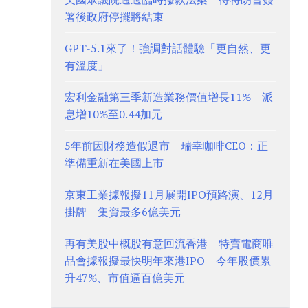
署後政府停擺將結束
GPT-5.1來了！強調對話體驗「更自然、更
有溫度」
宏利金融第三季新造業務價值增長11% 派
息增10%至0.44加元
5年前因財務造假退市 瑞幸咖啡CEO：正
準備重新在美國上市
京東工業據報擬11月展開IPO預路演、12月
掛牌 集資最多6億美元
再有美股中概股有意回流香港 特賣電商唯
品會據報擬最快明年來港IPO 今年股價累
升47%、市值逼百億美元