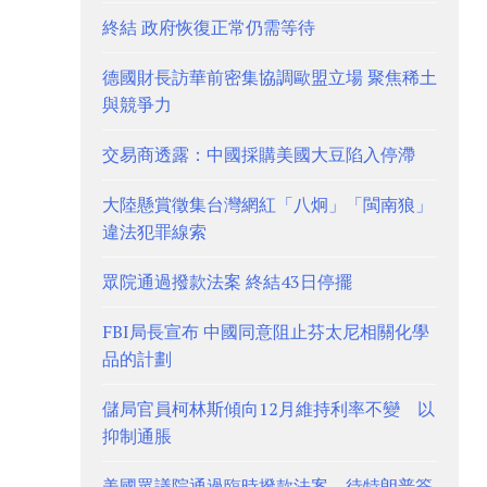
終結 政府恢復正常仍需等待
德國財長訪華前密集協調歐盟立場 聚焦稀土
與競爭力
交易商透露：中國採購美國大豆陷入停滯
大陸懸賞徵集台灣網紅「八炯」「閩南狼」
違法犯罪線索
眾院通過撥款法案 終結43日停擺
FBI局長宣布 中國同意阻止芬太尼相關化學
品的計劃
儲局官員柯林斯傾向12月維持利率不變 以
抑制通脹
美國眾議院通過臨時撥款法案 待特朗普簽