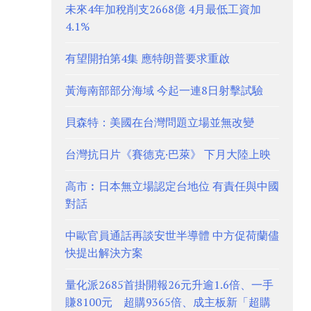
未來4年加稅削支2668億 4月最低工資加
4.1%
有望開拍第4集 應特朗普要求重啟
黃海南部部分海域 今起一連8日射擊試驗
貝森特：美國在台灣問題立場並無改變
台灣抗日片《賽德克·巴萊》 下月大陸上映
高市︰日本無立場認定台地位 有責任與中國
對話
中歐官員通話再談安世半導體 中方促荷蘭儘
快提出解決方案
量化派2685首掛開報26元升逾1.6倍、一手
賺8100元 超購9365倍、成主板新「超購