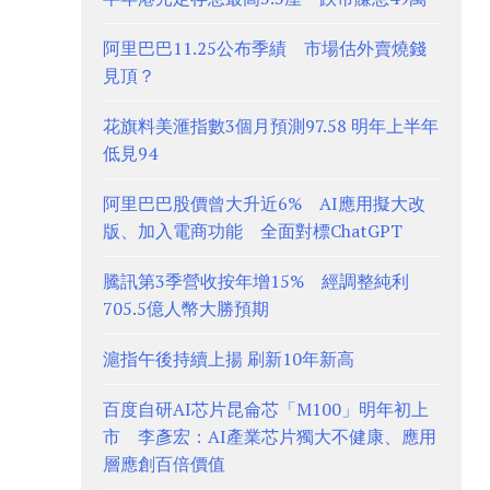
阿里巴巴11.25公布季績 市場估外賣燒錢
見頂？
花旗料美滙指數3個月預測97.58 明年上半年
低見94
阿里巴巴股價曾大升近6% AI應用擬大改
版、加入電商功能 全面對標ChatGPT
騰訊第3季營收按年增15% 經調整純利
705.5億人幣大勝預期
滬指午後持續上揚 刷新10年新高
百度自研AI芯片昆侖芯「M100」明年初上
市 李彥宏：AI產業芯片獨大不健康、應用
層應創百倍價值