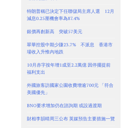
特朗普稱已決定下任聯儲局主席人選 12月
減息0.25厘機會率為87.4%
銀價再創新高 突破57美元
翠華控股中期少賺23.7% 不派息 香港市
場收入升惟內地跌
10月赤字按年增1成至2.2萬億 因停擺提前
福利支出
外國旅客訪國家公園收費增逾700元 「符合
美國優先」
BNO要求增加仍在諮詢期 或設過渡期
財相李韻晴周三公布 英媒預告主要措施一覽