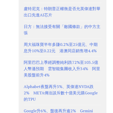
盧特尼克：特朗普正權衡是否允英偉達對華
出口先進AI芯片
日方：無法接受有關「敵國條款」的中方主
張
周大福珠寶半年多賺0.2%至25億元、中期
息升10%至0.22元 港澳同店銷售增4.4%
阿里巴巴上季經調整純利跌72%至103.5億
人幣遜預期 雲智能集團收入升34% 阿里
美股盤前升4%
Alphabet夜盤再升3%、英偉達NVDA跌
2% META傳洽談斥數十億美元購Google
的TPU
Google升6%、盤後再升逾2% Gemini