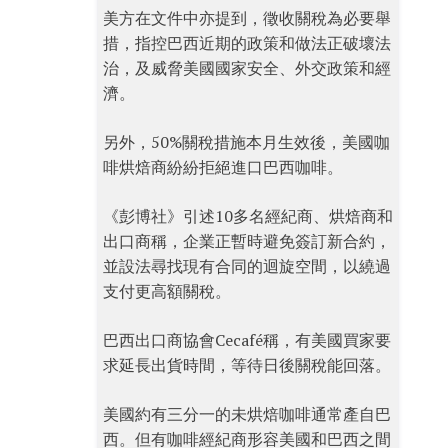
美方在文件中亦提到，徵收關稅為必要舉
措，指控巴西近期的政策和做法正破壞法
治，及威脅美國國家安全、外交政策和經
濟。
另外，50%關稅措施本月生效後，美國咖
啡烘焙商紛紛拒絕進口巴西咖啡。
《彭博社》引述10多名經紀商、烘焙商和
出口商稱，企業正暫時避免簽訂新合約，
並設法尋找現有合同的迴旋空間，以繞過
支付更高額關稅。
巴西出口商協會Cecafé稱，有美國買家要
求延長出貨時間，等待日後關稅能回落。
美國約有三分一的未烘焙咖啡通常產自巴
西。但有咖啡經紀商形容美國和巴西之間