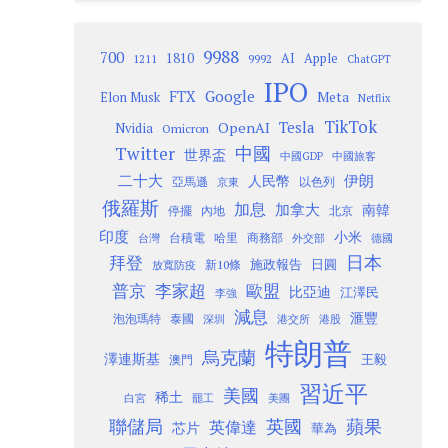
9988
700
1810
AI
Apple
1211
9992
ChatGPT
IPO
Google
FTX
Meta
Elon Musk
Netflix
TikTok
Tesla
OpenAI
Nvidia
Omicron
Twitter
中國
世界盃
中國GDP
中國旅客
二十大
伊朗
人民幣
以色列
亞馬遜
京東
俄羅斯
加息
加拿大
南韓
內地
停擺
北京
印度
小米
台灣
台積電
哈里
商務部
外交部
德國
日本
拜登
施政報告
日圓
新10條
放寬防疫
歐盟
普京
李家超
比亞迪
江澤民
李強
減息
滙豐
泡泡瑪特
泰國
深圳
港股
港交所
特朗普
烏克蘭
澤連斯基
澳門
王毅
習近平
美國
稀土
白宮
罷工
美團
聯儲局
蘋果
英國
英偉達
芯片
華為