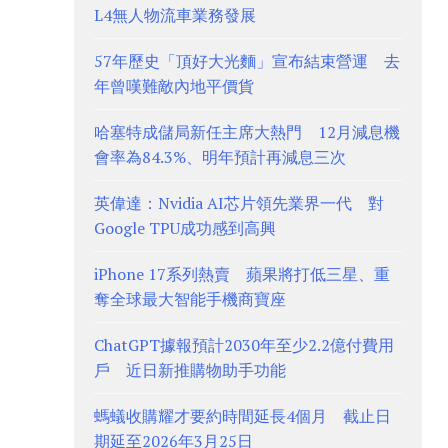
L4無人物流車業務發展
57年歷史「頂好大光麵」宣布結束營運 去
年曾嘆難敵內地平價貨
哈塞特成儲局新任主席大熱門 12月減息機
會率為84.3%、明年預計再減息三次
英偉達：Nvidia AI芯片領先業界一代 對
Google TPU成功感到高興
iPhone 17系列熱賣 蘋果將打低三星、重
奪全球最大智能手機商寶座
ChatGPT據報預計2030年至少2.2億付費用
戶 近日新推購物助手功能
螞蟻收購耀才要約時間延長4個月 截止日
期延至2026年3月25日