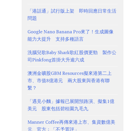
「港話通」試行版上架 即時回應日常生活
問題
Google Nano Banana Pro來了！生成圖像
能力大提升 支持多種語言
洗腦兒歌Baby Shark歌紅股價更勁 製作公
司Pinkfong首掛大升逾六成
澳洲金礦股GBM Resources擬來港第二上
市、市值8億港元 兩大股東與香港有聯
繫？
「遇見小麵」據報已展開預路演、擬集1億
美元 股東包括碧桂園九毛九
Manner Coffee再傳來港上市、集資數億美
元 官方：「不予置評」