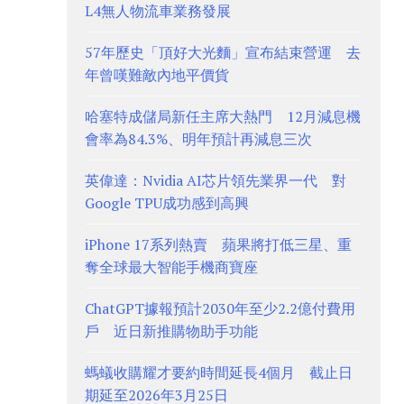
L4無人物流車業務發展
57年歷史「頂好大光麵」宣布結束營運 去
年曾嘆難敵內地平價貨
哈塞特成儲局新任主席大熱門 12月減息機
會率為84.3%、明年預計再減息三次
英偉達：Nvidia AI芯片領先業界一代 對
Google TPU成功感到高興
iPhone 17系列熱賣 蘋果將打低三星、重
奪全球最大智能手機商寶座
ChatGPT據報預計2030年至少2.2億付費用
戶 近日新推購物助手功能
螞蟻收購耀才要約時間延長4個月 截止日
期延至2026年3月25日