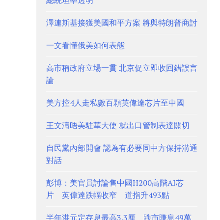
總統坦率透明
澤連斯基接獲美國和平方案 將與特朗普商討
一文看懂俄美如何表態
高市稱政府立場一貫 北京促立即收回錯誤言
論
美方控4人走私數百顆英偉達芯片至中國
王文濤晤美駐華大使 就出口管制表達關切
自民黨內部開會 認為有必要同中方保持溝通
對話
彭博：美官員討論售中國H200高階AI芯
片 英偉達跌幅收窄 道指升493點
半年港元定存息最高3.3厘 跌市賺息49萬