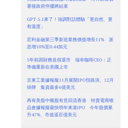
署後政府停擺將結束
GPT-5.1來了！強調對話體驗「更自然、更
有溫度」
宏利金融第三季新造業務價值增長11% 派
息增10%至0.44加元
5年前因財務造假退市 瑞幸咖啡CEO：正
準備重新在美國上市
京東工業據報擬11月展開IPO預路演、12月
掛牌 集資最多6億美元
再有美股中概股有意回流香港 特賣電商唯
品會據報擬最快明年來港IPO 今年股價累
升47%、市值逼百億美元