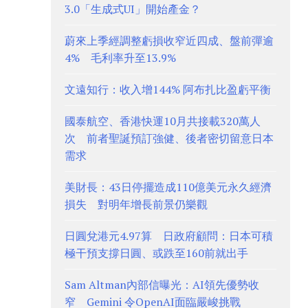
3.0「生成式UI」開始產金？
蔚來上季經調整虧損收窄近四成、盤前彈逾
4% 毛利率升至13.9%
文遠知行：收入增144% 阿布扎比盈虧平衡
國泰航空、香港快運10月共接載320萬人
次 前者聖誕預訂強健、後者密切留意日本
需求
美財長：43日停擺造成110億美元永久經濟
損失 對明年增長前景仍樂觀
日圓兌港元4.97算 日政府顧問：日本可積
極干預支撐日圓、或跌至160前就出手
Sam Altman內部信曝光：AI領先優勢收
窄 Gemini 令OpenAI面臨嚴峻挑戰