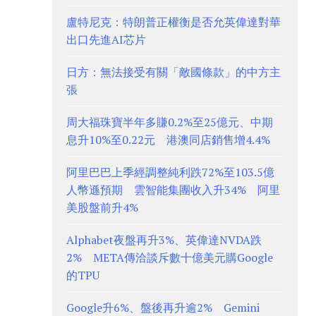
盧特尼克：特朗普正權衡是否允英偉達對華
出口先進AI芯片
日方：無法接受有關「敵國條款」的中方主
張
周大福珠寶半年多賺0.2%至25億元、中期
息升10%至0.22元 港澳同店銷售增4.4%
阿里巴巴上季經調整純利跌72%至103.5億
人幣遜預期 雲智能集團收入升34% 阿里
美股盤前升4%
Alphabet夜盤再升3%、英偉達NVDA跌
2% META傳洽談斥數十億美元購Google
的TPU
Google升6%、盤後再升逾2% Gemini