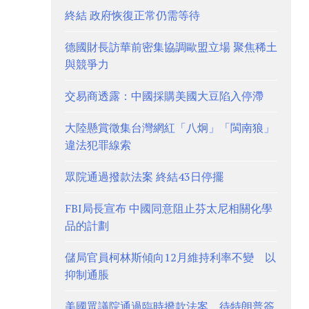
終結 政府恢復正常仍需等待
德國財長訪華前密集協調歐盟立場 聚焦稀土
與競爭力
交易商透露：中國採購美國大豆陷入停滯
大陸懸賞徵集台灣網紅「八炯」「閩南狼」
違法犯罪線索
眾院通過撥款法案 終結43日停擺
FBI局長宣布 中國同意阻止芬太尼相關化學
品的計劃
儲局官員柯林斯傾向12月維持利率不變 以
抑制通脹
美國眾議院通過臨時撥款法案 待特朗普簽