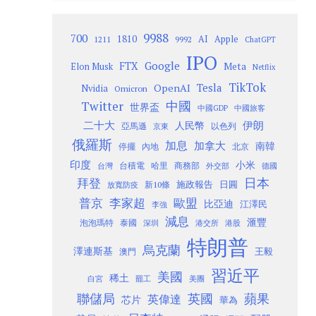
9988
700
1810
AI
Apple
1211
9992
ChatGPT
IPO
Google
FTX
Meta
Elon Musk
Netflix
TikTok
Tesla
OpenAI
Nvidia
Omicron
Twitter
中國
世界盃
中國GDP
中國旅客
二十大
伊朗
人民幣
以色列
亞馬遜
京東
俄羅斯
加息
加拿大
南韓
內地
停擺
北京
印度
小米
台灣
台積電
哈里
商務部
外交部
德國
日本
拜登
施政報告
日圓
新10條
放寬防疫
歐盟
普京
李家超
比亞迪
江澤民
李強
減息
滙豐
泡泡瑪特
泰國
深圳
港股
港交所
特朗普
烏克蘭
澤連斯基
澳門
王毅
習近平
美國
稀土
白宮
罷工
美團
聯儲局
蘋果
英國
英偉達
芯片
華為