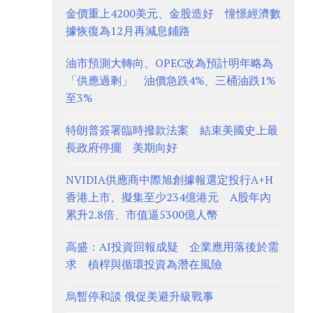
金價重上4200美元、金股造好 憧憬經濟數
據恢復為12月再減息鋪路
油市預測大轉向、OPEC改為預計明年略為
「供應過剩」 油價急跌4%、三桶油跌1%
至3%
特朗普簽署臨時撥款法案 結束美國史上最
長政府停擺 美期向好
NVIDIA供應商中際旭創據報選定投行A+H
香港上市、擬集至少234億港元 A股年內
累升2.8倍、市值逼5300億人幣
高盛：AI投資回報成疑 企業應用落後於需
求 槓桿與循環投資為潛在風險
烏暫停和談 俄促美避升級戰事