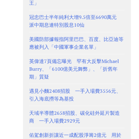
王」
冠忠巴士半年純利大增9.5倍至6690萬元
派中期息連特別股息10仙
美國防部據報指阿里巴巴、百度、比亞迪等
應被列入「中國軍事企業名單」
英偉達7頁備忘曝光 罕有大反擊Michael
Burry、「6100億美元舞弊」、「折舊年
期」質疑
遇見小麵2408招股 一手入場費3556元、
引入海底撈等為基投
天域半導體2658招股、碳化硅外延片製造
商 一手入場費2929元
佑駕創新折讓近一成配股淨籌2億元 用於