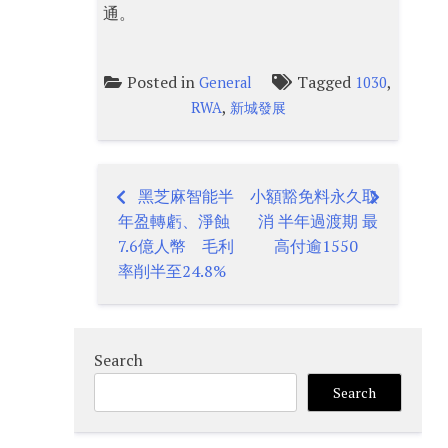
通。
Posted in
Tagged
,
General
1030
,
RWA
新城發展
黑芝麻智能半
小額豁免料永久取
Post
年盈轉虧、淨蝕
消 半年過渡期 最
navigation
7.6億人幣 毛利
高付逾1550
率削半至24.8%
Search
Search