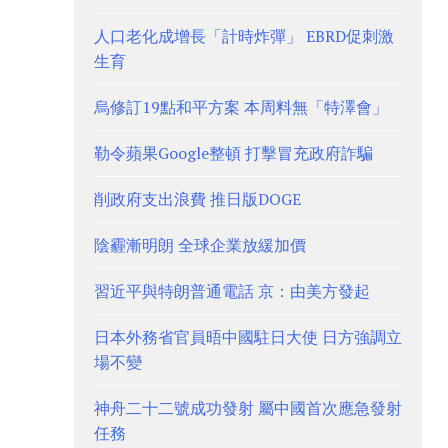
人口老化成增長「計時炸彈」 EBRD促刺激
生育
烏修訂19點和平方案 本周料無「特澤會」
勒令蘋果Google整頓 打擊冒充政府詐騙
削政府支出浪費 推日版DOGE
陰霾漸明朗 全球企業放緩加價
習近平與特朗普通電話 京：由美方發起
日本外務省官員晤中國駐日大使 日方強調立
場不變
神舟二十二號成功發射 屬中國首次應急發射
任務