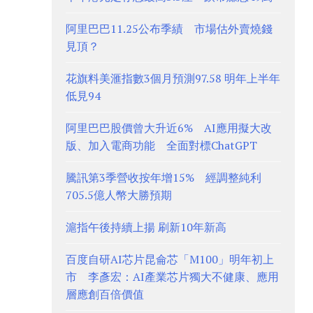
阿里巴巴11.25公布季績 市場估外賣燒錢
見頂？
花旗料美滙指數3個月預測97.58 明年上半年
低見94
阿里巴巴股價曾大升近6% AI應用擬大改
版、加入電商功能 全面對標ChatGPT
騰訊第3季營收按年增15% 經調整純利
705.5億人幣大勝預期
滬指午後持續上揚 刷新10年新高
百度自研AI芯片昆侖芯「M100」明年初上
市 李彥宏：AI產業芯片獨大不健康、應用
層應創百倍價值