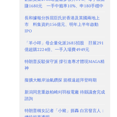
賺1680元 一手中籤率10%、申180手穩中
長和據報分拆屈臣氏於香港及英國兩地上
市 料集資約156億元、明年上半年啟動
IPO
「羊小咩」母企量化派2685招股 孖展291
億超購2224倍、一手入場費4949元
特朗普反駁保守派 撐引進專才體現MAGA精
神
擬擴大離岸油氣鑽探 規模遠超拜登時期
新潟同意重啟柏崎刈羽核電廠 待縣議會完成
諮詢
特朗普稱女記者「小豬」捱轟 白宮發言人：