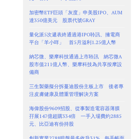
加密幣ETF巨頭「灰度」申美股IPO、AUM
達350億美元 股票代號GRAY
量化派5次遞表終通過港IPO聆訊、擁電商
平台「羊小咩」 首5月溢利1.25億人幣
納芯微、樂摩科技通過上市聆訊 納芯微A
股市值211億人幣、樂摩科技為共享按摩設
備商
三生製藥擬分拆蔓迪股份主板上市 後者專
注皮膚健康及體重管理解決方案
海偉股份9609招股、從事製造電容器薄膜
孖展147億超購334倍 一手入場費約2885
元、比亞迪有份持股
創新實業2788暗盤最多收升31%、每手帳面