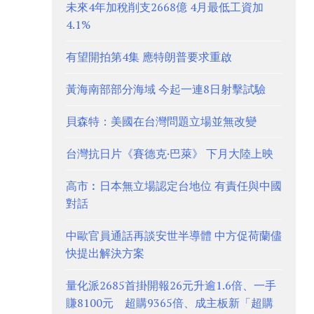
未來4年加稅削支2668億 4月最低工資加
4.1%
有望開拍第4集 應特朗普要求重啟
黃海南部部分海域 今起一連8日射擊試驗
貝森特：美國在台灣問題立場並無改變
台灣抗日片《賽德克·巴萊》 下月大陸上映
高市︰日本無立場認定台地位 有責任與中國
對話
中歐官員通話再談安世半導體 中方促荷蘭儘
快提出解決方案
量化派2685首掛開報26元升逾1.6倍、一手
賺8100元 超購9365倍、成主板新「超購