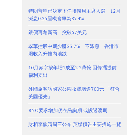
特朗普稱已決定下任聯儲局主席人選 12月
減息0.25厘機會率為87.4%
銀價再創新高 突破57美元
翠華控股中期少賺23.7% 不派息 香港市
場收入升惟內地跌
10月赤字按年增1成至2.2萬億 因停擺提前
福利支出
外國旅客訪國家公園收費增逾700元 「符合
美國優先」
BNO要求增加仍在諮詢期 或設過渡期
財相李韻晴周三公布 英媒預告主要措施一覽