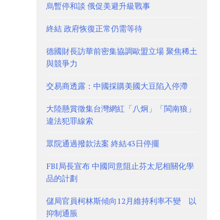
烏暫停和談 俄促美避升級戰事
終結 政府恢復正常仍需等待
德國財長訪華前密集協調歐盟立場 聚焦稀土
與競爭力
交易商透露：中國採購美國大豆陷入停滯
大陸懸賞徵集台灣網紅「八炯」「閩南狼」
違法犯罪線索
眾院通過撥款法案 終結43日停擺
FBI局長宣布 中國同意阻止芬太尼相關化學
品的計劃
儲局官員柯林斯傾向12月維持利率不變 以
抑制通脹