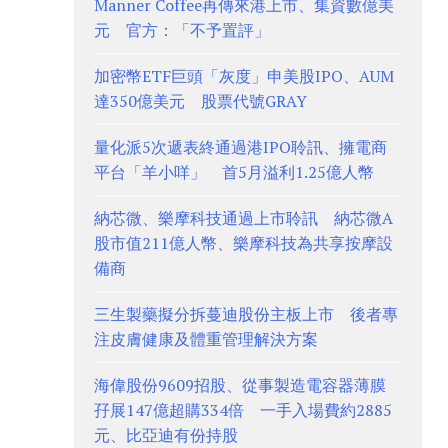
Manner Coffee再傳來港上市、集資數億美
元 官方：「不予置評」
加密幣ETF巨頭「灰度」申美股IPO、AUM
達350億美元 股票代號GRAY
量化派5次遞表終通過港IPO聆訊、擁電商
平台「羊小咩」 首5月溢利1.25億人幣
納芯微、樂摩科技通過上市聆訊 納芯微A
股市值211億人幣、樂摩科技為共享按摩設
備商
三生製藥擬分拆蔓迪股份主板上市 後者專
注皮膚健康及體重管理解決方案
海偉股份9609招股、從事製造電容器薄膜
孖展147億超購334倍 一手入場費約2885
元、比亞迪有份持股