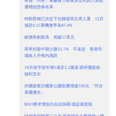
華為「問界」車廠賽力斯獲深交所調入港股
通標的證券名單
特朗普稱已決定下任聯儲局主席人選 12月
減息0.25厘機會率為87.4%
銀價再創新高 突破57美元
翠華控股中期少賺23.7% 不派息 香港市
場收入升惟內地跌
10月赤字按年增1成至2.2萬億 因停擺提前
福利支出
外國旅客訪國家公園收費增逾700元 「符合
美國優先」
BNO要求增加仍在諮詢期 或設過渡期