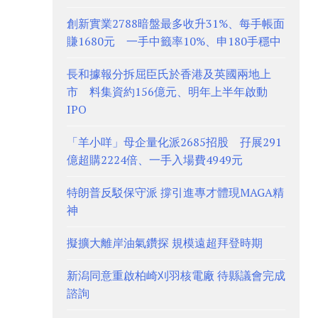
創新實業2788暗盤最多收升31%、每手帳面
賺1680元 一手中籤率10%、申180手穩中
長和據報分拆屈臣氏於香港及英國兩地上
市 料集資約156億元、明年上半年啟動
IPO
「羊小咩」母企量化派2685招股 孖展291
億超購2224倍、一手入場費4949元
特朗普反駁保守派 撐引進專才體現MAGA精
神
擬擴大離岸油氣鑽探 規模遠超拜登時期
新潟同意重啟柏崎刈羽核電廠 待縣議會完成
諮詢