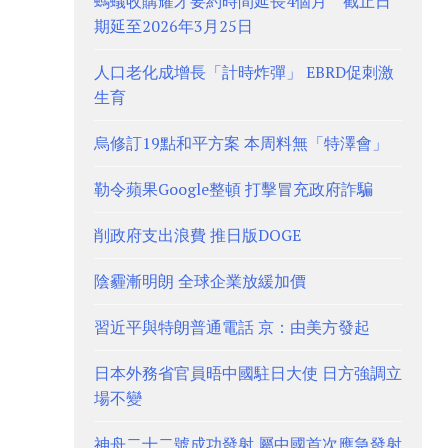
螞蟻收購耀才要約時間延長4個月 截止日
期延至2026年3月25日
人口老化成增長「計時炸彈」 EBRD促刺激
生育
烏修訂19點和平方案 本周料無「特澤會」
勒令蘋果Google整頓 打擊冒充政府詐騙
削政府支出浪費 推日版DOGE
陰霾漸明朗 全球企業放緩加價
習近平與特朗普通電話 京：由美方發起
日本外務省官員晤中國駐日大使 日方強調立
場不變
神舟二十二號成功發射 屬中國首次應急發射