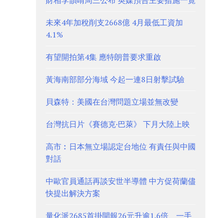
財相李韻晴周三公布 英媒預告主要措施一覽
未來4年加稅削支2668億 4月最低工資加
4.1%
有望開拍第4集 應特朗普要求重啟
黃海南部部分海域 今起一連8日射擊試驗
貝森特：美國在台灣問題立場並無改變
台灣抗日片《賽德克·巴萊》 下月大陸上映
高市︰日本無立場認定台地位 有責任與中國
對話
中歐官員通話再談安世半導體 中方促荷蘭儘
快提出解決方案
量化派2685首掛開報26元升逾1.6倍、一手