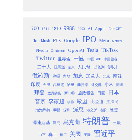
9988
700
1810
AI
Apple
1211
9992
ChatGPT
IPO
Google
FTX
Meta
Elon Musk
Netflix
TikTok
Tesla
OpenAI
Nvidia
Omicron
Twitter
中國
世界盃
中國GDP
中國旅客
二十大
伊朗
人民幣
以色列
亞馬遜
京東
俄羅斯
加息
加拿大
南韓
內地
停擺
北京
印度
小米
台灣
台積電
哈里
商務部
外交部
德國
日本
拜登
施政報告
日圓
新10條
放寬防疫
歐盟
普京
李家超
比亞迪
江澤民
李強
減息
滙豐
泡泡瑪特
泰國
深圳
港股
港交所
特朗普
烏克蘭
澤連斯基
澳門
王毅
習近平
美國
稀土
白宮
罷工
美團