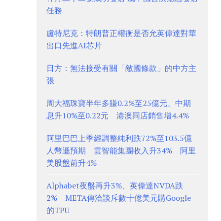
任務
盧特尼克：特朗普正權衡是否允英偉達對華
出口先進AI芯片
日方：無法接受有關「敵國條款」的中方主
張
周大福珠寶半年多賺0.2%至25億元、中期
息升10%至0.22元 港澳同店銷售增4.4%
阿里巴巴上季經調整純利跌72%至103.5億
人幣遜預期 雲智能集團收入升34% 阿里
美股盤前升4%
Alphabet夜盤再升3%、英偉達NVDA跌
2% META傳洽談斥數十億美元購Google
的TPU