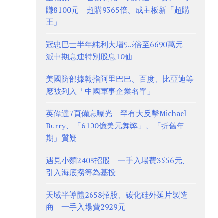
賺8100元 超購9365倍、成主板新「超購
王」
冠忠巴士半年純利大增9.5倍至6690萬元
派中期息連特別股息10仙
美國防部據報指阿里巴巴、百度、比亞迪等
應被列入「中國軍事企業名單」
英偉達7頁備忘曝光 罕有大反擊Michael
Burry、「6100億美元舞弊」、「折舊年
期」質疑
遇見小麵2408招股 一手入場費3556元、
引入海底撈等為基投
天域半導體2658招股、碳化硅外延片製造
商 一手入場費2929元