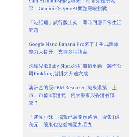
Sam Altman內部信曝光：AI領先優勢收
窄 Gemini 令OpenAI面臨嚴峻挑戰
「港話通」試行版上架 即時回應日常生活
問題
Google Nano Banana Pro來了！生成圖像
能力大提升 支持多種語言
洗腦兒歌Baby Shark歌紅股價更勁 製作公
司Pinkfong首掛大升逾六成
澳洲金礦股GBM Resources擬來港第二上
市、市值8億港元 兩大股東與香港有聯
繫？
「遇見小麵」據報已展開預路演、擬集1億
美元 股東包括碧桂園九毛九