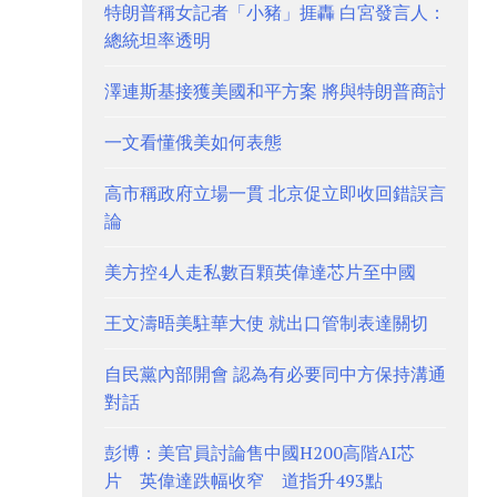
特朗普稱女記者「小豬」捱轟 白宮發言人：
總統坦率透明
澤連斯基接獲美國和平方案 將與特朗普商討
一文看懂俄美如何表態
高市稱政府立場一貫 北京促立即收回錯誤言
論
美方控4人走私數百顆英偉達芯片至中國
王文濤晤美駐華大使 就出口管制表達關切
自民黨內部開會 認為有必要同中方保持溝通
對話
彭博：美官員討論售中國H200高階AI芯
片 英偉達跌幅收窄 道指升493點