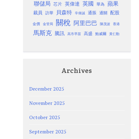
聯儲局
蘋果
英國
英偉達
芯片
華為
貝森特
裁員
配股
通脹
訪華
通關
辛偉誠
關稅
阿里巴巴
金價
金管局
香港
陳茂波
馬斯克
騰訊
高盛
高市早苗
鮑威爾
黃仁勳
Archives
December 2025
November 2025
October 2025
September 2025