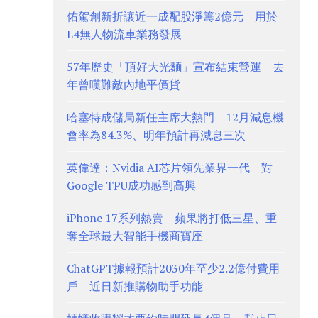
佑駕創新折讓近一成配股淨籌2億元 用於
L4無人物流車業務發展
57年歷史「頂好大光麵」宣布結束營運 去
年曾嘆難敵內地平價貨
哈塞特成儲局新任主席大熱門 12月減息機
會率為84.3%、明年預計再減息三次
英偉達：Nvidia AI芯片領先業界一代 對
Google TPU成功感到高興
iPhone 17系列熱賣 蘋果將打低三星、重
奪全球最大智能手機商寶座
ChatGPT據報預計2030年至少2.2億付費用
戶 近日新推購物助手功能