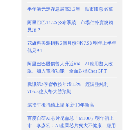
半年港元定存息最高3.3厘 跌市賺息49萬
阿里巴巴11.25公布季績 市場估外賣燒錢
見頂？
花旗料美滙指數3個月預測97.58 明年上半年
低見94
阿里巴巴股價曾大升近6% AI應用擬大改
版、加入電商功能 全面對標ChatGPT
騰訊第3季營收按年增15% 經調整純利
705.5億人幣大勝預期
滬指午後持續上揚 刷新10年新高
百度自研AI芯片昆侖芯「M100」明年初上
市 李彥宏：AI產業芯片獨大不健康、應用