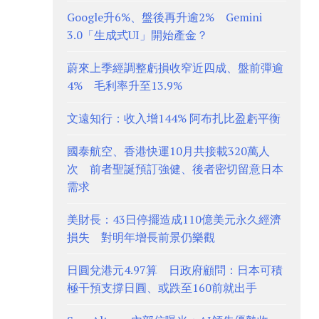
Google升6%、盤後再升逾2% Gemini
3.0「生成式UI」開始產金？
蔚來上季經調整虧損收窄近四成、盤前彈逾
4% 毛利率升至13.9%
文遠知行：收入增144% 阿布扎比盈虧平衡
國泰航空、香港快運10月共接載320萬人
次 前者聖誕預訂強健、後者密切留意日本
需求
美財長：43日停擺造成110億美元永久經濟
損失 對明年增長前景仍樂觀
日圓兌港元4.97算 日政府顧問：日本可積
極干預支撐日圓、或跌至160前就出手