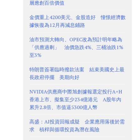
層應創百倍價值
金價重上4200美元、金股造好 憧憬經濟數
據恢復為12月再減息鋪路
油市預測大轉向、OPEC改為預計明年略為
「供應過剩」 油價急跌4%、三桶油跌1%
至3%
特朗普簽署臨時撥款法案 結束美國史上最
長政府停擺 美期向好
NVIDIA供應商中際旭創據報選定投行A+H
香港上市、擬集至少234億港元 A股年內
累升2.8倍、市值逼5300億人幣
高盛：AI投資回報成疑 企業應用落後於需
求 槓桿與循環投資為潛在風險