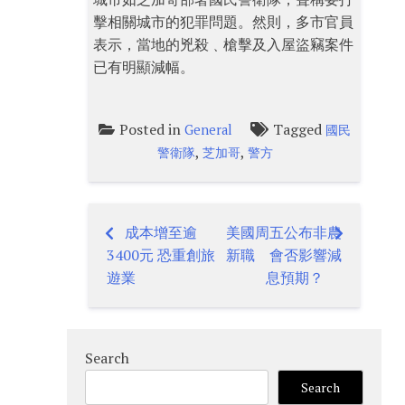
擊相關城市的犯罪問題。然則，多市官員
表示，當地的兇殺﹑槍擊及入屋盜竊案件
已有明顯減幅。
Posted in
Tagged
General
國民
,
,
警衛隊
芝加哥
警方
成本增至逾
美國周五公布非農
Post
3400元 恐重創旅
新職 會否影響減
navigation
遊業
息預期？
Search
Search