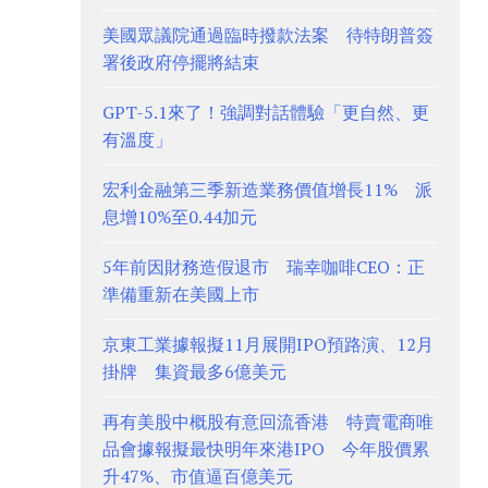
美國眾議院通過臨時撥款法案 待特朗普簽
署後政府停擺將結束
GPT-5.1來了！強調對話體驗「更自然、更
有溫度」
宏利金融第三季新造業務價值增長11% 派
息增10%至0.44加元
5年前因財務造假退市 瑞幸咖啡CEO：正
準備重新在美國上市
京東工業據報擬11月展開IPO預路演、12月
掛牌 集資最多6億美元
再有美股中概股有意回流香港 特賣電商唯
品會據報擬最快明年來港IPO 今年股價累
升47%、市值逼百億美元