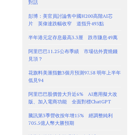
對話
彭博：美官員討論售中國H200高階AI芯
片 英偉達跌幅收窄 道指升493點
半年港元定存息最高3.3厘 跌市賺息49萬
阿里巴巴11.25公布季績 市場估外賣燒錢
見頂？
花旗料美滙指數3個月預測97.58 明年上半年
低見94
阿里巴巴股價曾大升近6% AI應用擬大改
版、加入電商功能 全面對標ChatGPT
騰訊第3季營收按年增15% 經調整純利
705.5億人幣大勝預期