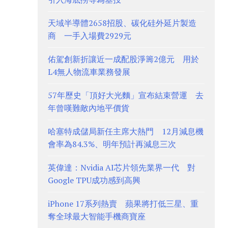
天域半導體2658招股、碳化硅外延片製造
商 一手入場費2929元
佑駕創新折讓近一成配股淨籌2億元 用於
L4無人物流車業務發展
57年歷史「頂好大光麵」宣布結束營運 去
年曾嘆難敵內地平價貨
哈塞特成儲局新任主席大熱門 12月減息機
會率為84.3%、明年預計再減息三次
英偉達：Nvidia AI芯片領先業界一代 對
Google TPU成功感到高興
iPhone 17系列熱賣 蘋果將打低三星、重
奪全球最大智能手機商寶座