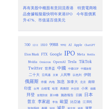
再有美股中概股有意回流香港 特賣電商唯
品會據報擬最快明年來港IPO 今年股價累
升47%、市值逼百億美元
9988
700
1810
AI
Apple
1211
9992
ChatGPT
IPO
Google
FTX
Meta
Elon Musk
Netflix
TikTok
Tesla
OpenAI
Nvidia
Omicron
Twitter
中國
世界盃
中國GDP
中國旅客
二十大
伊朗
人民幣
以色列
亞馬遜
京東
俄羅斯
加息
加拿大
南韓
內地
停擺
北京
印度
小米
台灣
台積電
哈里
商務部
外交部
德國
日本
拜登
施政報告
日圓
新10條
放寬防疫
歐盟
普京
李家超
比亞迪
江澤民
李強
減息
滙豐
泡泡瑪特
泰國
深圳
港股
港交所