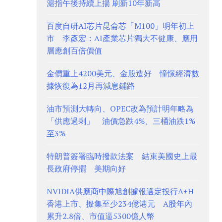
滬指午後持續上揚 刷新10年新高
百度自研AI芯片昆侖芯「M100」明年初上
市 李彥宏：AI產業芯片獨大不健康、應用
層應創百倍價值
金價重上4200美元、金股造好 憧憬經濟數
據恢復為12月再減息鋪路
油市預測大轉向、OPEC改為預計明年略為
「供應過剩」 油價急跌4%、三桶油跌1%
至3%
特朗普簽署臨時撥款法案 結束美國史上最
長政府停擺 美期向好
NVIDIA供應商中際旭創據報選定投行A+H
香港上市、擬集至少234億港元 A股年內
累升2.8倍、市值逼5300億人幣