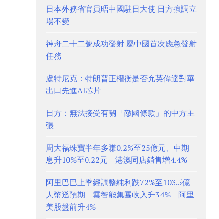
日本外務省官員晤中國駐日大使 日方強調立
場不變
神舟二十二號成功發射 屬中國首次應急發射
任務
盧特尼克：特朗普正權衡是否允英偉達對華
出口先進AI芯片
日方：無法接受有關「敵國條款」的中方主
張
周大福珠寶半年多賺0.2%至25億元、中期
息升10%至0.22元 港澳同店銷售增4.4%
阿里巴巴上季經調整純利跌72%至103.5億
人幣遜預期 雲智能集團收入升34% 阿里
美股盤前升4%