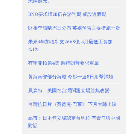
美國優先」
BNO要求增加仍在諮詢期 或設過渡期
財相李韻晴周三公布 英媒預告主要措施一覽
未來4年加稅削支2668億 4月最低工資加
4.1%
有望開拍第4集 應特朗普要求重啟
黃海南部部分海域 今起一連8日射擊試驗
貝森特：美國在台灣問題立場並無改變
台灣抗日片《賽德克·巴萊》 下月大陸上映
高市︰日本無立場認定台地位 有責任與中國
對話