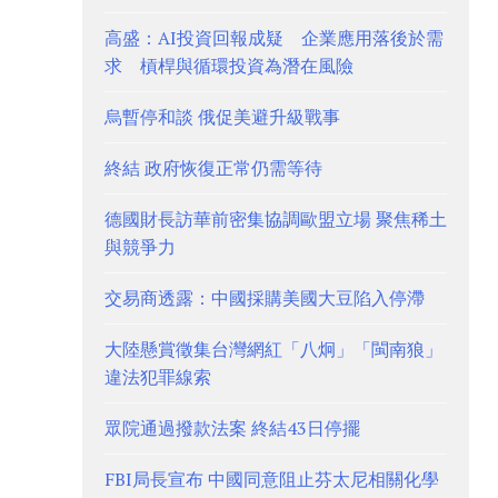
高盛：AI投資回報成疑 企業應用落後於需
求 槓桿與循環投資為潛在風險
烏暫停和談 俄促美避升級戰事
終結 政府恢復正常仍需等待
德國財長訪華前密集協調歐盟立場 聚焦稀土
與競爭力
交易商透露：中國採購美國大豆陷入停滯
大陸懸賞徵集台灣網紅「八炯」「閩南狼」
違法犯罪線索
眾院通過撥款法案 終結43日停擺
FBI局長宣布 中國同意阻止芬太尼相關化學