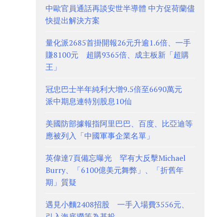
中歐官員通話再談安世半導體 中方促荷蘭儘
快提出解決方案
量化派2685首掛開報26元升逾1.6倍、一手
賺8100元 超購9365倍、成主板新「超購
王」
冠忠巴士半年純利大增9.5倍至6690萬元
派中期息連特別股息10仙
美國防部據報指阿里巴巴、百度、比亞迪等
應被列入「中國軍事企業名單」
英偉達7頁備忘曝光 罕有大反擊Michael
Burry、「6100億美元舞弊」、「折舊年
期」質疑
遇見小麵2408招股 一手入場費3556元、
引入海底撈等為基投