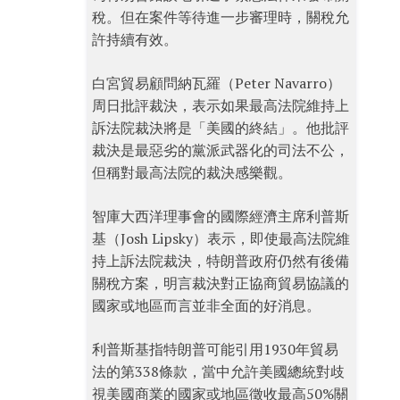
稅。但在案件等待進一步審理時，關稅允
許持續有效。
白宮貿易顧問納瓦羅（Peter Navarro）
周日批評裁決，表示如果最高法院維持上
訴法院裁決將是「美國的終結」。他批評
裁決是最惡劣的黨派武器化的司法不公，
但稱對最高法院的裁決感樂觀。
智庫大西洋理事會的國際經濟主席利普斯
基（Josh Lipsky）表示，即使最高法院維
持上訴法院裁決，特朗普政府仍然有後備
關稅方案，明言裁決對正協商貿易協議的
國家或地區而言並非全面的好消息。
利普斯基指特朗普可能引用1930年貿易
法的第338條款，當中允許美國總統對歧
視美國商業的國家或地區徵收最高50%關