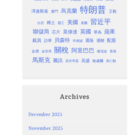
特朗普
烏克蘭
澤連斯基
澳門
王毅
習近平
美國
稀土
白宮
罷工
美團
聯儲局
蘋果
英國
英偉達
芯片
華為
貝森特
裁員
配股
通脹
訪華
通關
辛偉誠
關稅
阿里巴巴
金價
金管局
香港
陳茂波
馬斯克
騰訊
高盛
高市早苗
鮑威爾
黃仁勳
Archives
December 2025
November 2025