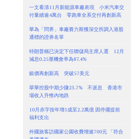
一文看清11月新能源車廠表現 小米汽車交
付量續逾4萬台 零跑車全系交付再創新高
華為「問界」車廠賽力斯獲深交所調入港股
通標的證券名單
特朗普稱已決定下任聯儲局主席人選 12月
減息0.25厘機會率為87.4%
銀價再創新高 突破57美元
翠華控股中期少賺23.7% 不派息 香港市
場收入升惟內地跌
10月赤字按年增1成至2.2萬億 因停擺提前
福利支出
外國旅客訪國家公園收費增逾700元 「符合