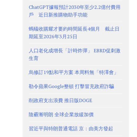
ChatGPT據報預計2030年至少2.2億付費用
戶 近日新推購物助手功能
螞蟻收購耀才要約時間延長4個月 截止日
期延至2026年3月25日
人口老化成增長「計時炸彈」 EBRD促刺激
生育
烏修訂19點和平方案 本周料無「特澤會」
勒令蘋果Google整頓 打擊冒充政府詐騙
削政府支出浪費 推日版DOGE
陰霾漸明朗 全球企業放緩加價
習近平與特朗普通電話 京：由美方發起