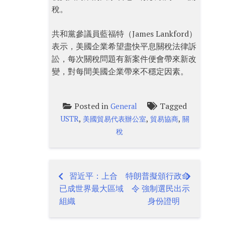
稅。
共和黨參議員藍福特（James Lankford）
表示，美國企業希望盡快平息關稅法律訴
訟，每次關稅問題有新案件便會帶來新改
變，對每間美國企業帶來不穩定因素。
Posted in
Tagged
General
,
,
,
USTR
美國貿易代表辦公室
貿易協商
關
稅
習近平：上合
特朗普擬頒行政命
Post
已成世界最大區域
令 強制選民出示
navigation
組織
身份證明