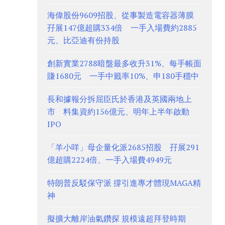
海偉股份9609招股、從事製造電容器薄膜
孖展147億超購334倍 一手入場費約2885
元、比亞迪有份持股
創新實業2788暗盤最多收升31%、每手帳面
賺1680元 一手中籤率10%、申180手穩中
長和據報分拆屈臣氏於香港及英國兩地上
市 料集資約156億元、明年上半年啟動
IPO
「羊小咩」母企量化派2685招股 孖展291
億超購2224倍、一手入場費4949元
特朗普反駁保守派 撐引進專才體現MAGA精
神
擬擴大離岸油氣鑽探 規模遠超拜登時期