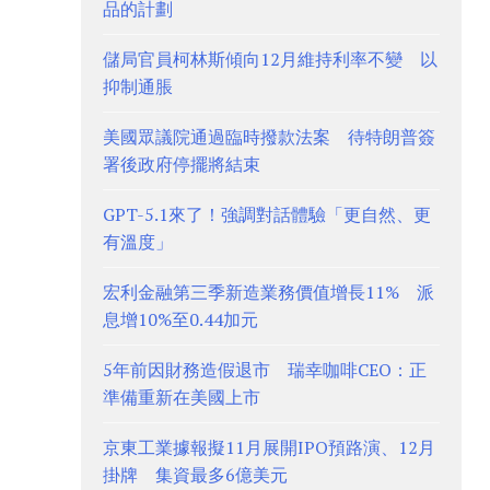
品的計劃
儲局官員柯林斯傾向12月維持利率不變 以
抑制通脹
美國眾議院通過臨時撥款法案 待特朗普簽
署後政府停擺將結束
GPT-5.1來了！強調對話體驗「更自然、更
有溫度」
宏利金融第三季新造業務價值增長11% 派
息增10%至0.44加元
5年前因財務造假退市 瑞幸咖啡CEO：正
準備重新在美國上市
京東工業據報擬11月展開IPO預路演、12月
掛牌 集資最多6億美元