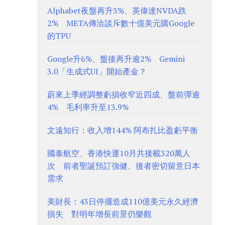
Alphabet夜盤再升3%、英偉達NVDA跌
2% META傳洽談斥數十億美元購Google
的TPU
Google升6%、盤後再升逾2% Gemini
3.0「生成式UI」開始產金？
蔚來上季經調整虧損收窄近四成、盤前彈逾
4% 毛利率升至13.9%
文遠知行：收入增144% 阿布扎比盈虧平衡
國泰航空、香港快運10月共接載320萬人
次 前者聖誕預訂強健、後者密切留意日本
需求
美財長：43日停擺造成110億美元永久經濟
損失 對明年增長前景仍樂觀