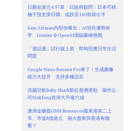
日圓兌港元4.97算 日政府顧問：日本可積
極干預支撐日圓、或跌至160前就出手
Sam Altman內部信曝光：AI領先優勢收
窄 Gemini 令OpenAI面臨嚴峻挑戰
「港話通」試行版上架 即時回應日常生活
問題
Google Nano Banana Pro來了！生成圖像
能力大提升 支持多種語言
洗腦兒歌Baby Shark歌紅股價更勁 製作公
司Pinkfong首掛大升逾六成
澳洲金礦股GBM Resources擬來港第二上
市、市值8億港元 兩大股東與香港有聯
繫？