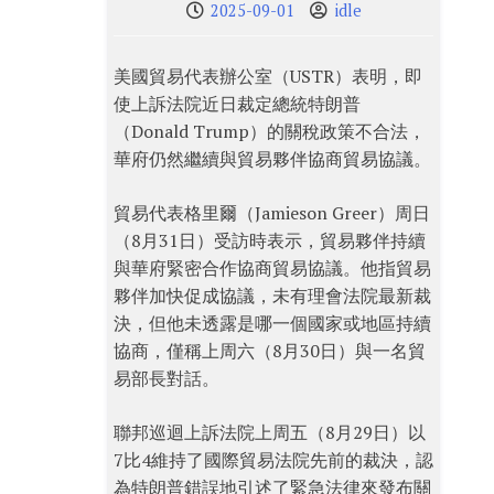
2025-09-01
idle
美國貿易代表辦公室（USTR）表明，即
使上訴法院近日裁定總統特朗普
（Donald Trump）的關稅政策不合法，
華府仍然繼續與貿易夥伴協商貿易協議。
貿易代表格里爾（Jamieson Greer）周日
（8月31日）受訪時表示，貿易夥伴持續
與華府緊密合作協商貿易協議。他指貿易
夥伴加快促成協議，未有理會法院最新裁
決，但他未透露是哪一個國家或地區持續
協商，僅稱上周六（8月30日）與一名貿
易部長對話。
聯邦巡迴上訴法院上周五（8月29日）以
7比4維持了國際貿易法院先前的裁決，認
為特朗普錯誤地引述了緊急法律來發布關