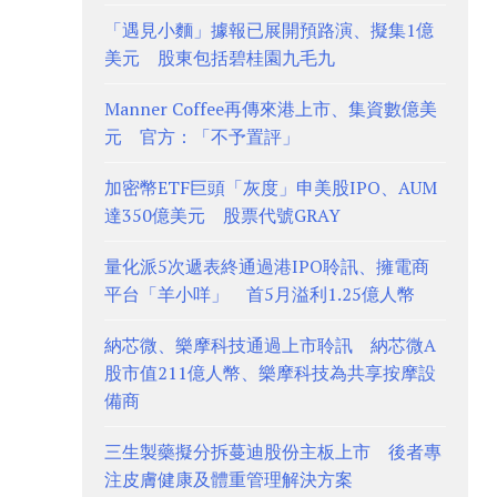
「遇見小麵」據報已展開預路演、擬集1億
美元 股東包括碧桂園九毛九
Manner Coffee再傳來港上市、集資數億美
元 官方：「不予置評」
加密幣ETF巨頭「灰度」申美股IPO、AUM
達350億美元 股票代號GRAY
量化派5次遞表終通過港IPO聆訊、擁電商
平台「羊小咩」 首5月溢利1.25億人幣
納芯微、樂摩科技通過上市聆訊 納芯微A
股市值211億人幣、樂摩科技為共享按摩設
備商
三生製藥擬分拆蔓迪股份主板上市 後者專
注皮膚健康及體重管理解決方案