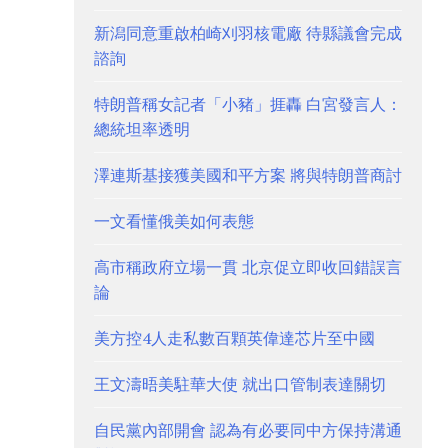
新潟同意重啟柏崎刈羽核電廠 待縣議會完成
諮詢
特朗普稱女記者「小豬」捱轟 白宮發言人：
總統坦率透明
澤連斯基接獲美國和平方案 將與特朗普商討
一文看懂俄美如何表態
高市稱政府立場一貫 北京促立即收回錯誤言
論
美方控4人走私數百顆英偉達芯片至中國
王文濤晤美駐華大使 就出口管制表達關切
自民黨內部開會 認為有必要同中方保持溝通