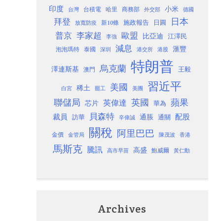
印度
小米
台灣
台積電
哈里
商務部
外交部
德國
日本
拜登
施政報告
日圓
新10條
放寬防疫
歐盟
普京
李家超
比亞迪
江澤民
李強
減息
滙豐
泡泡瑪特
泰國
深圳
港股
港交所
特朗普
烏克蘭
澤連斯基
澳門
王毅
習近平
美國
稀土
白宮
罷工
美團
聯儲局
蘋果
英國
英偉達
芯片
華為
貝森特
裁員
配股
通脹
訪華
通關
辛偉誠
關稅
阿里巴巴
金價
金管局
香港
陳茂波
馬斯克
騰訊
高盛
高市早苗
鮑威爾
黃仁勳
Archives