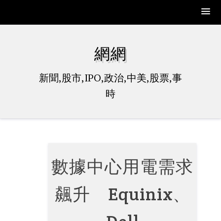
Skip
to
網網
content
新聞,股市,IPO,政治,中美,股票,事
時
數據中心用電需求
飆升 Equinix、