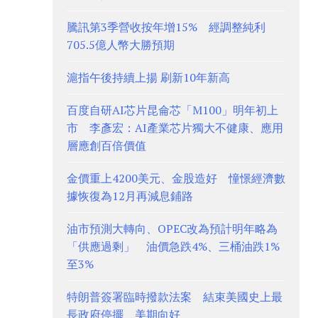
騰訊第3季營收按年增15% 經調整純利
705.5億人幣大勝預期
滬指午後持續上揚 刷新10年新高
百度自研AI芯片昆侖芯「M100」明年初上
市 李彥宏：AI產業芯片獨大不健康、應用
層應創百倍價值
金價重上4200美元、金股造好 憧憬經濟數
據恢復為12月再減息鋪路
油市預測大轉向、OPEC改為預計明年略為
「供應過剩」 油價急跌4%、三桶油跌1%
至3%
特朗普簽署臨時撥款法案 結束美國史上最
長政府停擺 美期向好