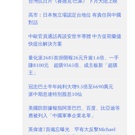
台灣抗日片《賽德克·巴萊》 下月大陸上映
高市︰日本無立場認定台地位 有責任與中國
對話
中歐官員通話再談安世半導體 中方促荷蘭儘
快提出解決方案
量化派2685首掛開報26元升逾1.6倍、一手
賺8100元 超購9365倍、成主板新「超購
王」
冠忠巴士半年純利大增9.5倍至6690萬元
派中期息連特別股息10仙
美國防部據報指阿里巴巴、百度、比亞迪等
應被列入「中國軍事企業名單」
英偉達7頁備忘曝光 罕有大反擊Michael