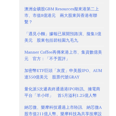
澳洲金礦股GBM Resources擬來港第二上
市、市值8億港元 兩大股東與香港有聯
繫？
「遇見小麵」據報已展開預路演、擬集1億
美元 股東包括碧桂園九毛九
Manner Coffee再傳來港上市、集資數億美
元 官方：「不予置評」
加密幣ETF巨頭「灰度」申美股IPO、AUM
達350億美元 股票代號GRAY
量化派5次遞表終通過港IPO聆訊、擁電商
平台「羊小咩」 首5月溢利1.25億人幣
納芯微、樂摩科技通過上市聆訊 納芯微A
股市值211億人幣、樂摩科技為共享按摩設