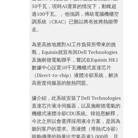
30千瓦，現時AI運算的情況下，動輒超
過100千瓦。」他強調，傳統電腦機櫃空
調系統（CRAC）已難以將有效將熱能帶
走。
為更高效地應對AI工作負荷所帶來的挑
戰，Equinix就宣布與Dell Technologies
及施耐德電氣聯手，嘗試在Equinix HK1
數據中心設置50千瓦機櫃式直達芯片
（Direct-to-chip）液體冷卻系統，解決
高密度伺服器的散熱問題。
據介紹，此系統安裝了Dell Technologies
直達芯片液冷伺服器，以及施耐德電氣的
機櫃式液體冷卻CDU系統。韓祖恩解釋，
今次之所以會選擇採用液冷方案，是因為
聽到客戶的需求。而液體（導熱式冷卻）
能夠傳導的熱量比空氣高逾3,000倍，且