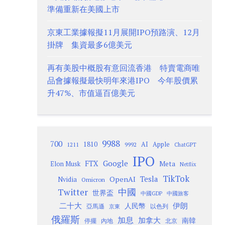
準備重新在美國上市
京東工業據報擬11月展開IPO預路演、12月
掛牌 集資最多6億美元
再有美股中概股有意回流香港 特賣電商唯
品會據報擬最快明年來港IPO 今年股價累
升47%、市值逼百億美元
9988
700
1810
AI
Apple
1211
9992
ChatGPT
IPO
Google
FTX
Meta
Elon Musk
Netflix
TikTok
Tesla
OpenAI
Nvidia
Omicron
Twitter
中國
世界盃
中國GDP
中國旅客
二十大
伊朗
人民幣
以色列
亞馬遜
京東
俄羅斯
加息
加拿大
南韓
內地
停擺
北京