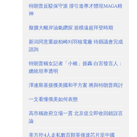
特朗普反駁保守派 撐引進專才體現MAGA精
神
擬擴大離岸油氣鑽探 規模遠超拜登時期
新潟同意重啟柏崎刈羽核電廠 待縣議會完成
諮詢
特朗普稱女記者「小豬」捱轟 白宮發言人：
總統坦率透明
澤連斯基接獲美國和平方案 將與特朗普商討
一文看懂俄美如何表態
高市稱政府立場一貫 北京促立即收回錯誤言
論
美方控4人走私數百顆英偉達芯片至中國