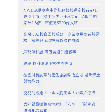
NVIDIA供應商中際旭創據報選定投行A+H
香港上市、擬集至少234億港元 A股年內
累升2.8倍、市值逼5300億人幣
高盛：AI投資回報成疑 企業應用落後於需
求 槓桿與循環投資為潛在風險
烏暫停和談 俄促美避升級戰事
終結 政府恢復正常仍需等待
德國財長訪華前密集協調歐盟立場 聚焦稀土
與競爭力
交易商透露：中國採購美國大豆陷入停滯
大陸懸賞徵集台灣網紅「八炯」「閩南狼」
違法犯罪線索