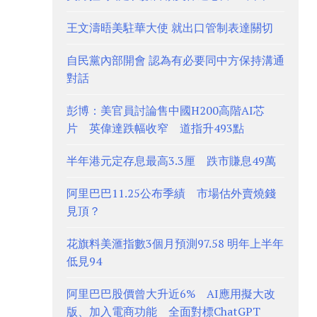
王文濤晤美駐華大使 就出口管制表達關切
自民黨內部開會 認為有必要同中方保持溝通
對話
彭博：美官員討論售中國H200高階AI芯
片 英偉達跌幅收窄 道指升493點
半年港元定存息最高3.3厘 跌市賺息49萬
阿里巴巴11.25公布季績 市場估外賣燒錢
見頂？
花旗料美滙指數3個月預測97.58 明年上半年
低見94
阿里巴巴股價曾大升近6% AI應用擬大改
版、加入電商功能 全面對標ChatGPT