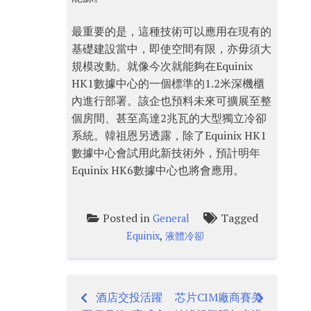
最重要的是，這種技術可以應用在現有的
基礎建設當中，即使空間有限，亦毋須大
規模改動。就像今次就能夠在Equinix
HK1數據中心的一個標準的1.2米深機櫃
內進行部署。該企也預料未來可擴展至整
個房間、甚至高達2兆瓦的大型獨立冷卻
系統。韓祖恩另透露，除了Equinix HK1
數據中心會試用此新技術外，預計明年
Equinix HK6數據中心也將會應用。
Posted in
Tagged
General
,
Equinix
液體冷卻
酒店交投活躍
芯片CIM廠商賽美
Post