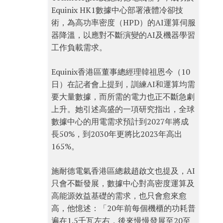
Equinix HK1數據中心部署液體冷卻技
術，為高功率密度（HPD）的AI運算伺服
器降溫，以應對不斷演變的AI及機器學習
工作負載需求。
Equinix香港區董事總經理韓祖恩今（10
日）在記者會上提到，訓練AI和運算均需
要大量數據，而所需的電力也正不斷急劇
上升。她引述高盛的一項研究指出，全球
數據中心的用電需求預計到2027年將成
長50%，到2030年更將比2023年高出
165%。
施耐德電氣香港區總裁趙啟文也提及，AI
只會不斷發展，數據中心對高密度運算及
高能源效益基礎的需求，也只會愈來愈
高，他憶述：「20年前每個機櫃的功耗普
遍在1.5千瓦左右，後來慢慢發展至20至