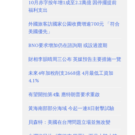
10月赤字按年增1成至2.2萬億 因停擺提前
福利支出
外國旅客訪國家公園收費增逾700元 「符合
美國優先」
BNO要求增加仍在諮詢期 或設過渡期
財相李韻晴周三公布 英媒預告主要措施一覽
未來4年加稅削支2668億 4月最低工資加
4.1%
有望開拍第4集 應特朗普要求重啟
黃海南部部分海域 今起一連8日射擊試驗
貝森特：美國在台灣問題立場並無改變