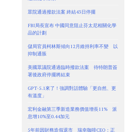
眾院通過撥款法案 終結43日停擺
FBI局長宣布 中國同意阻止芬太尼相關化學
品的計劃
儲局官員柯林斯傾向12月維持利率不變 以
抑制通脹
美國眾議院通過臨時撥款法案 待特朗普簽
署後政府停擺將結束
GPT-5.1來了！強調對話體驗「更自然、更
有溫度」
宏利金融第三季新造業務價值增長11% 派
息增10%至0.44加元
5年前因財務造假退市 瑞幸咖啡CEO：正