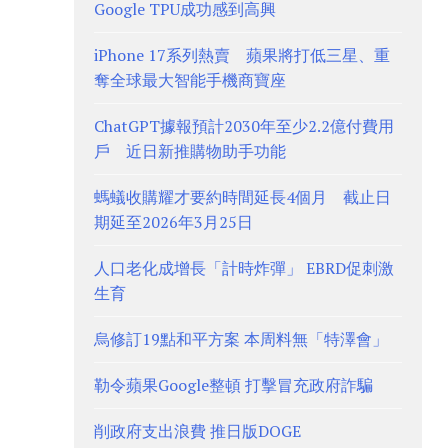
Google TPU成功感到高興
iPhone 17系列熱賣 蘋果將打低三星、重
奪全球最大智能手機商寶座
ChatGPT據報預計2030年至少2.2億付費用
戶 近日新推購物助手功能
螞蟻收購耀才要約時間延長4個月 截止日
期延至2026年3月25日
人口老化成增長「計時炸彈」 EBRD促刺激
生育
烏修訂19點和平方案 本周料無「特澤會」
勒令蘋果Google整頓 打擊冒充政府詐騙
削政府支出浪費 推日版DOGE