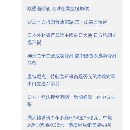
陰霾漸明朗 全球企業放緩加價
習近平與特朗普通電話 京：由美方發起
日本外務省官員晤中國駐日大使 日方強調立
場不變
神舟二十二號成功發射 屬中國首次應急發射
任務
盧特尼克：特朗普正權衡是否允英偉達對華
出口先進AI芯片
日方：無法接受有關「敵國條款」的中方主
張
周大福珠寶半年多賺0.2%至25億元、中期
息升10%至0.22元 港澳同店銷售增4.4%