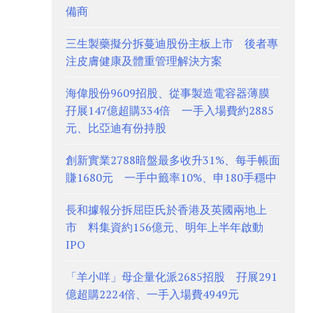
備商
三生製藥擬分拆蔓迪股份主板上市 後者專
注皮膚健康及體重管理解決方案
海偉股份9609招股、從事製造電容器薄膜
孖展147億超購334倍 一手入場費約2885
元、比亞迪有份持股
創新實業2788暗盤最多收升31%、每手帳面
賺1680元 一手中籤率10%、申180手穩中
長和據報分拆屈臣氏於香港及英國兩地上
市 料集資約156億元、明年上半年啟動
IPO
「羊小咩」母企量化派2685招股 孖展291
億超購2224倍、一手入場費4949元