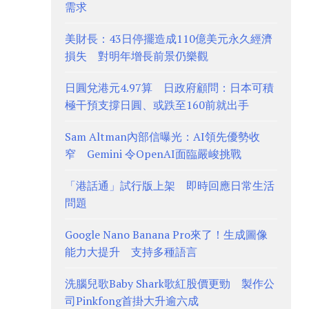
需求
美財長：43日停擺造成110億美元永久經濟
損失 對明年增長前景仍樂觀
日圓兌港元4.97算 日政府顧問：日本可積
極干預支撐日圓、或跌至160前就出手
Sam Altman內部信曝光：AI領先優勢收
窄 Gemini 令OpenAI面臨嚴峻挑戰
「港話通」試行版上架 即時回應日常生活
問題
Google Nano Banana Pro來了！生成圖像
能力大提升 支持多種語言
洗腦兒歌Baby Shark歌紅股價更勁 製作公
司Pinkfong首掛大升逾六成