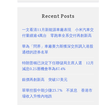
Recent Posts
一文看清11月新能源車廠表現 小米汽車交
付量續逾4萬台 零跑車全系交付再創新高
華為「問界」車廠賽力斯獲深交所調入港股
通標的證券名單
特朗普稱已決定下任聯儲局主席人選 12月
減息0.25厘機會率為87.4%
銀價再創新高 突破57美元
翠華控股中期少賺23.7% 不派息 香港市
場收入升惟內地跌