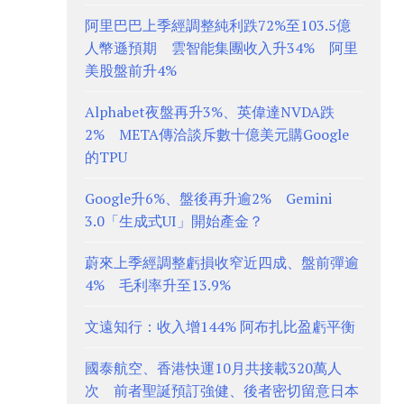
阿里巴巴上季經調整純利跌72%至103.5億
人幣遜預期 雲智能集團收入升34% 阿里
美股盤前升4%
Alphabet夜盤再升3%、英偉達NVDA跌
2% META傳洽談斥數十億美元購Google
的TPU
Google升6%、盤後再升逾2% Gemini
3.0「生成式UI」開始產金？
蔚來上季經調整虧損收窄近四成、盤前彈逾
4% 毛利率升至13.9%
文遠知行：收入增144% 阿布扎比盈虧平衡
國泰航空、香港快運10月共接載320萬人
次 前者聖誕預訂強健、後者密切留意日本