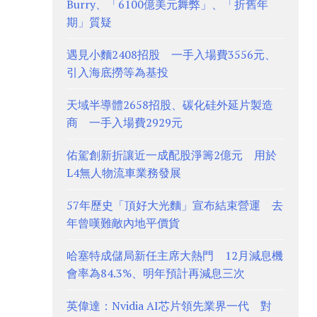
Burry、「6100億美元舞弊」、「折舊年
期」質疑
遇見小麵2408招股 一手入場費3556元、
引入海底撈等為基投
天域半導體2658招股、碳化硅外延片製造
商 一手入場費2929元
佑駕創新折讓近一成配股淨籌2億元 用於
L4無人物流車業務發展
57年歷史「頂好大光麵」宣布結束營運 去
年曾嘆難敵內地平價貨
哈塞特成儲局新任主席大熱門 12月減息機
會率為84.3%、明年預計再減息三次
英偉達：Nvidia AI芯片領先業界一代 對