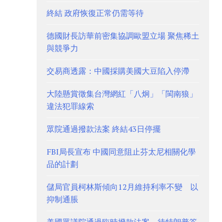
終結 政府恢復正常仍需等待
德國財長訪華前密集協調歐盟立場 聚焦稀土
與競爭力
交易商透露：中國採購美國大豆陷入停滯
大陸懸賞徵集台灣網紅「八炯」「閩南狼」
違法犯罪線索
眾院通過撥款法案 終結43日停擺
FBI局長宣布 中國同意阻止芬太尼相關化學
品的計劃
儲局官員柯林斯傾向12月維持利率不變 以
抑制通脹