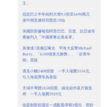
王」
冠忠巴士半年純利大增9.5倍至6690萬元
派中期息連特別股息10仙
美國防部據報指阿里巴巴、百度、比亞迪等
應被列入「中國軍事企業名單」
英偉達7頁備忘曝光 罕有大反擊Michael
Burry、「6100億美元舞弊」、「折舊年
期」質疑
遇見小麵2408招股 一手入場費3556元、
引入海底撈等為基投
天域半導體2658招股、碳化硅外延片製造
商 一手入場費2929元
佑駕創新折讓近一成配股淨籌2億元 用於