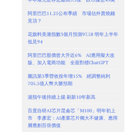
阿里巴巴11.25公布季績 市場估外賣燒錢
見頂？
花旗料美滙指數3個月預測97.58 明年上半年
低見94
阿里巴巴股價曾大升近6% AI應用擬大改
版、加入電商功能 全面對標ChatGPT
騰訊第3季營收按年增15% 經調整純利
705.5億人幣大勝預期
滬指午後持續上揚 刷新10年新高
百度自研AI芯片昆侖芯「M100」明年初上
市 李彥宏：AI產業芯片獨大不健康、應用
層應創百倍價值