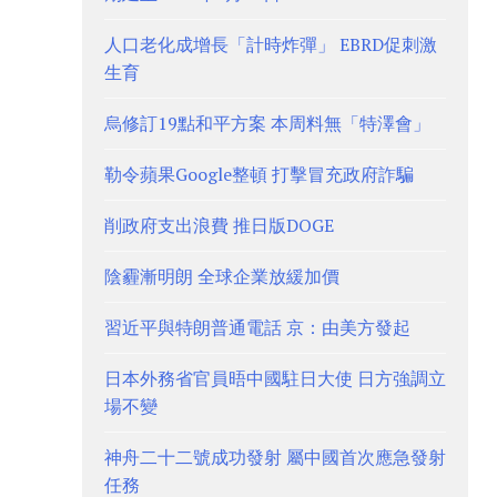
人口老化成增長「計時炸彈」 EBRD促刺激
生育
烏修訂19點和平方案 本周料無「特澤會」
勒令蘋果Google整頓 打擊冒充政府詐騙
削政府支出浪費 推日版DOGE
陰霾漸明朗 全球企業放緩加價
習近平與特朗普通電話 京：由美方發起
日本外務省官員晤中國駐日大使 日方強調立
場不變
神舟二十二號成功發射 屬中國首次應急發射
任務