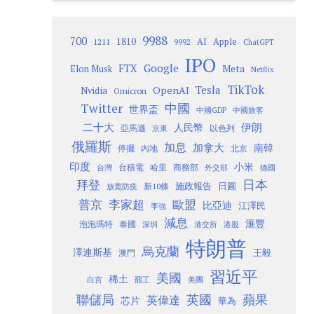
9988
700
1810
AI
Apple
1211
9992
ChatGPT
IPO
Google
FTX
Meta
Elon Musk
Netflix
TikTok
Tesla
OpenAI
Nvidia
Omicron
Twitter
中國
世界盃
中國GDP
中國旅客
二十大
伊朗
人民幣
以色列
亞馬遜
京東
俄羅斯
加息
加拿大
南韓
內地
停擺
北京
印度
小米
台灣
台積電
哈里
商務部
外交部
德國
日本
拜登
施政報告
日圓
新10條
放寬防疫
歐盟
普京
李家超
比亞迪
江澤民
李強
減息
滙豐
泡泡瑪特
泰國
深圳
港股
港交所
特朗普
烏克蘭
澤連斯基
澳門
王毅
習近平
美國
稀土
白宮
罷工
美團
聯儲局
蘋果
英國
英偉達
芯片
華為