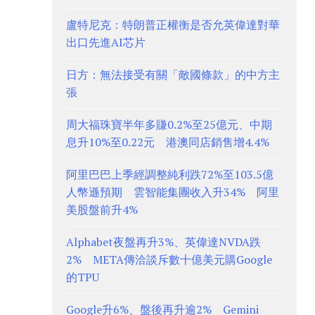
盧特尼克：特朗普正權衡是否允英偉達對華
出口先進AI芯片
日方：無法接受有關「敵國條款」的中方主
張
周大福珠寶半年多賺0.2%至25億元、中期
息升10%至0.22元 港澳同店銷售增4.4%
阿里巴巴上季經調整純利跌72%至103.5億
人幣遜預期 雲智能集團收入升34% 阿里
美股盤前升4%
Alphabet夜盤再升3%、英偉達NVDA跌
2% META傳洽談斥數十億美元購Google
的TPU
Google升6%、盤後再升逾2% Gemini