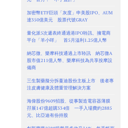
加密幣ETF巨頭「灰度」申美股IPO、AUM
達350億美元 股票代號GRAY
量化派5次遞表終通過港IPO聆訊、擁電商
平台「羊小咩」 首5月溢利1.25億人幣
納芯微、樂摩科技通過上市聆訊 納芯微A
股市值211億人幣、樂摩科技為共享按摩設
備商
三生製藥擬分拆蔓迪股份主板上市 後者專
注皮膚健康及體重管理解決方案
海偉股份9609招股、從事製造電容器薄膜
孖展147億超購334倍 一手入場費約2885
元、比亞迪有份持股