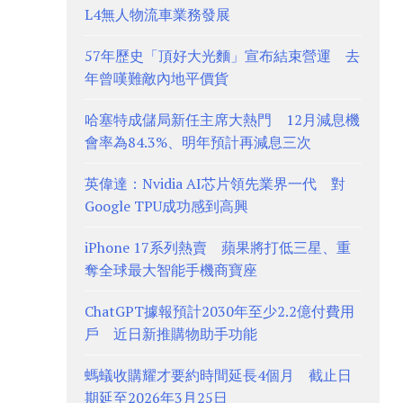
L4無人物流車業務發展
57年歷史「頂好大光麵」宣布結束營運 去
年曾嘆難敵內地平價貨
哈塞特成儲局新任主席大熱門 12月減息機
會率為84.3%、明年預計再減息三次
英偉達：Nvidia AI芯片領先業界一代 對
Google TPU成功感到高興
iPhone 17系列熱賣 蘋果將打低三星、重
奪全球最大智能手機商寶座
ChatGPT據報預計2030年至少2.2億付費用
戶 近日新推購物助手功能
螞蟻收購耀才要約時間延長4個月 截止日
期延至2026年3月25日