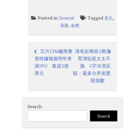
Posted in
Tagged
,
General
美元
,
美股
金價
芯片CIM廠商賽
港爸欲獨吞2萬生
Post
美特據報擬明年來
育津貼惹太太不
navigation
港IPO 集資2億
滿 5字冷漠反
美元
駁：最多分畀老婆
呢個數
Search
Search