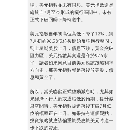
場，美元指數並未有同步。美元指數還是
處於自7月至今形成的橫行區間中，未有
正式下破回歸下降軌道中。
美元指數自年初高位高低下降了12%，到
7月初的96.38低位後開始反彈橫行整固，
到上星期美股上升，債息下跌，黃金突破
阻力區，美元指數其實還是守於97.5水
平。讀者如果同意目前美元應該跟隨利率
方向走，那美元指數就是落後於美股，債
息和黃金了。
所以，當美聯儲正式啓動減息時，尤其如
果經濟下行大於或通脹低於預期，提升減
息空間時，美元指數被追落後下破7月低
位的概率正在上升。如果持有這個觀點，
投資策略就應該偏重於受惠於美元將進一
步下跌的資產。