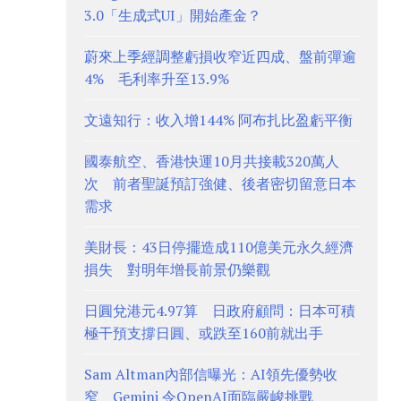
3.0「生成式UI」開始產金？
蔚來上季經調整虧損收窄近四成、盤前彈逾
4% 毛利率升至13.9%
文遠知行：收入增144% 阿布扎比盈虧平衡
國泰航空、香港快運10月共接載320萬人
次 前者聖誕預訂強健、後者密切留意日本
需求
美財長：43日停擺造成110億美元永久經濟
損失 對明年增長前景仍樂觀
日圓兌港元4.97算 日政府顧問：日本可積
極干預支撐日圓、或跌至160前就出手
Sam Altman內部信曝光：AI領先優勢收
窄 Gemini 令OpenAI面臨嚴峻挑戰