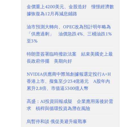
金價重上4200美元、金股造好 憧憬經濟數
據恢復為12月再減息鋪路
油市預測大轉向、OPEC改為預計明年略為
「供應過剩」 油價急跌4%、三桶油跌1%
至3%
特朗普簽署臨時撥款法案 結束美國史上最
長政府停擺 美期向好
NVIDIA供應商中際旭創據報選定投行A+H
香港上市、擬集至少234億港元 A股年內
累升2.8倍、市值逼5300億人幣
高盛：AI投資回報成疑 企業應用落後於需
求 槓桿與循環投資為潛在風險
烏暫停和談 俄促美避升級戰事