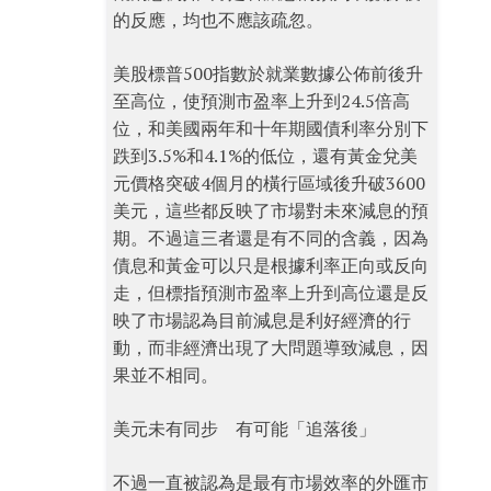
的反應，均也不應該疏忽。
美股標普500指數於就業數據公佈前後升
至高位，使預測市盈率上升到24.5倍高
位，和美國兩年和十年期國債利率分別下
跌到3.5%和4.1%的低位，還有黃金兌美
元價格突破4個月的橫行區域後升破3600
美元，這些都反映了市場對未來減息的預
期。不過這三者還是有不同的含義，因為
債息和黃金可以只是根據利率正向或反向
走，但標指預測市盈率上升到高位還是反
映了市場認為目前減息是利好經濟的行
動，而非經濟出現了大問題導致減息，因
果並不相同。
美元未有同步 有可能「追落後」
不過一直被認為是最有市場效率的外匯市