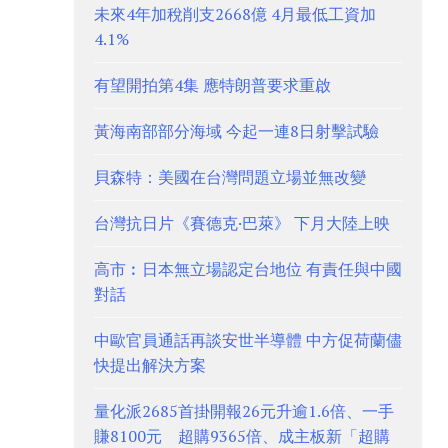
未來4年加稅削支2668億 4月最低工資加
4.1%
有望開拍第4集 應特朗普要求重啟
黃海南部部分海域 今起一連8日射擊試驗
貝森特：美國在台灣問題立場並無改變
台灣抗日片《賽德克·巴萊》 下月大陸上映
高市︰日本無立場認定台地位 有責任與中國
對話
中歐官員通話再談安世半導體 中方促荷蘭儘
快提出解決方案
量化派2685首掛開報26元升逾1.6倍、一手
賺8100元 超購9365倍、成主板新「超購