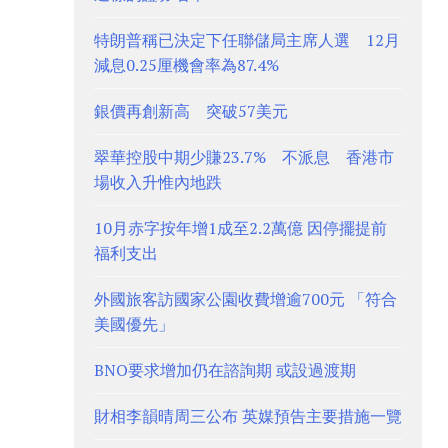
特朗普稱已決定下任聯儲局主席人選 12月
減息0.25厘機會率為87.4%
銀價再創新高 突破57美元
翠華控股中期少賺23.7% 不派息 香港市
場收入升惟內地跌
10月赤字按年增1成至2.2萬億 因停擺提前
福利支出
外國旅客訪國家公園收費增逾700元 「符合
美國優先」
BNO要求增加仍在諮詢期 或設過渡期
財相李韻晴周三公布 英媒預告主要措施一覽