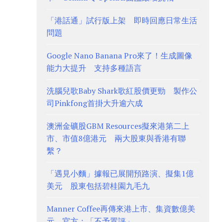
「港話通」試行版上架 即時回應日常生活
問題
Google Nano Banana Pro來了！生成圖像
能力大提升 支持多種語言
洗腦兒歌Baby Shark歌紅股價更勁 製作公
司Pinkfong首掛大升逾六成
澳洲金礦股GBM Resources擬來港第二上
市、市值8億港元 兩大股東與香港有聯
繫？
「遇見小麵」據報已展開預路演、擬集1億
美元 股東包括碧桂園九毛九
Manner Coffee再傳來港上市、集資數億美
元 官方：「不予置評」