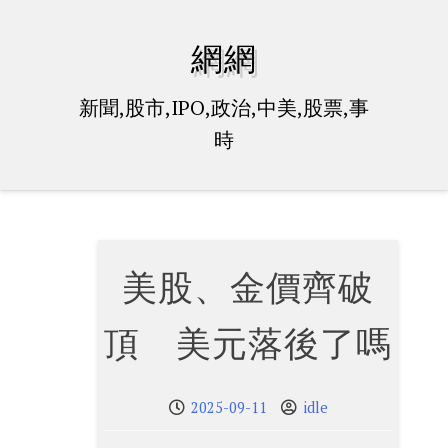
Skip
to
網網
content
新聞,股市,IPO,政治,中美,股票,事
時
美股、金價齊破
頂 美元落後了嗎
2025-09-11
idle