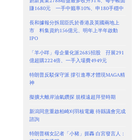
創新實業2788暗盤最多收升31%、每手帳面
賺1680元 一手中籤率10%、申180手穩中
長和據報分拆屈臣氏於香港及英國兩地上
市 料集資約156億元、明年上半年啟動
IPO
「羊小咩」母企量化派2685招股 孖展291
億超購2224倍、一手入場費4949元
特朗普反駁保守派 撐引進專才體現MAGA精
神
擬擴大離岸油氣鑽探 規模遠超拜登時期
新潟同意重啟柏崎刈羽核電廠 待縣議會完成
諮詢
特朗普稱女記者「小豬」捱轟 白宮發言人：