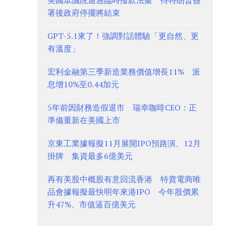
美國眾議院通過臨時撥款法案 待特朗普簽
署後政府停擺將結束
GPT-5.1來了！強調對話體驗「更自然、更
有溫度」
宏利金融第三季新造業務價值增長11% 派
息增10%至0.44加元
5年前因財務造假退市 瑞幸咖啡CEO：正
準備重新在美國上市
京東工業據報擬11月展開IPO預路演、12月
掛牌 集資最多6億美元
再有美股中概股有意回流香港 特賣電商唯
品會據報擬最快明年來港IPO 今年股價累
升47%、市值逼百億美元