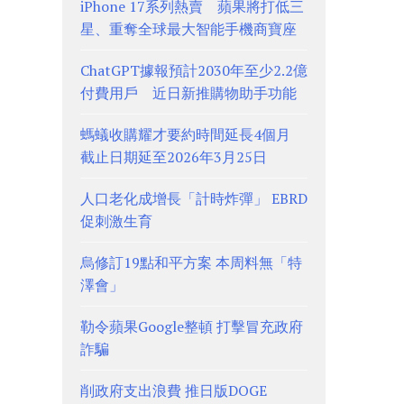
iPhone 17系列熱賣 蘋果將打低三
星、重奪全球最大智能手機商寶座
ChatGPT據報預計2030年至少2.2億
付費用戶 近日新推購物助手功能
螞蟻收購耀才要約時間延長4個月
截止日期延至2026年3月25日
人口老化成增長「計時炸彈」 EBRD
促刺激生育
烏修訂19點和平方案 本周料無「特
澤會」
勒令蘋果Google整頓 打擊冒充政府
詐騙
削政府支出浪費 推日版DOGE