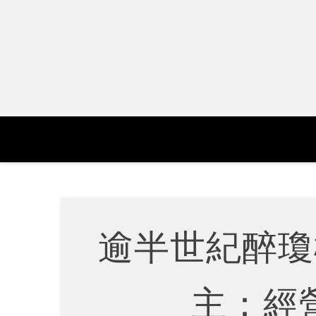
Skip
to
content
逾半世紀醉瓊
主：經