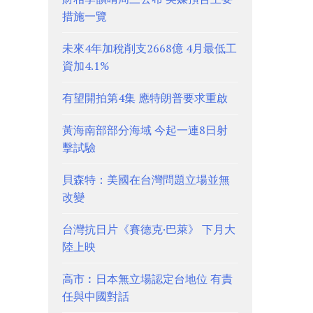
措施一覽
未來4年加稅削支2668億 4月最低工
資加4.1%
有望開拍第4集 應特朗普要求重啟
黃海南部部分海域 今起一連8日射
擊試驗
貝森特：美國在台灣問題立場並無
改變
台灣抗日片《賽德克·巴萊》 下月大
陸上映
高市︰日本無立場認定台地位 有責
任與中國對話