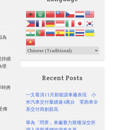
因為
境持續
為使
Recent Posts
即時將
一文看清11月新能源車廠表現 小
米汽車交付量續逾4萬台 零跑車全
受傳
系交付再創新高
。
華為「問界」車廠賽力斯獲深交所
調入港股通標的證券名單