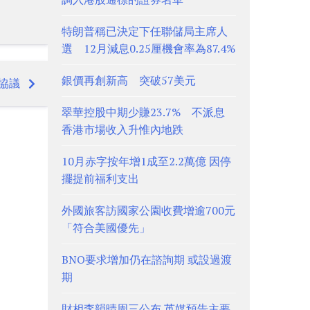
特朗普稱已決定下任聯儲局主席人
選 12月減息0.25厘機會率為87.4%
銀價再創新高 突破57美元
達協議
翠華控股中期少賺23.7% 不派息
香港市場收入升惟內地跌
10月赤字按年增1成至2.2萬億 因停
擺提前福利支出
外國旅客訪國家公園收費增逾700元
「符合美國優先」
BNO要求增加仍在諮詢期 或設過渡
期
財相李韻晴周三公布 英媒預告主要