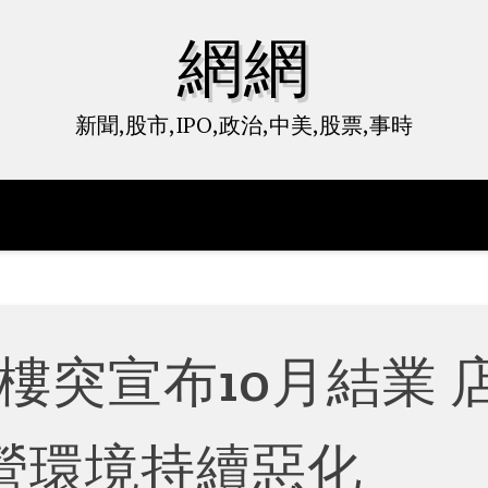
網網
新聞,股市,IPO,政治,中美,股票,事時
樓突宣布10月結業 
營環境持續惡化