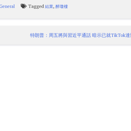
Tagged
,
General
結業
醉瓊樓
特朗普：周五將與習近平通話 暗示已就TikTok