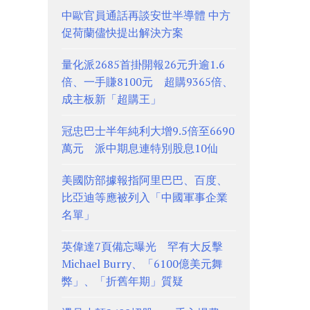
中歐官員通話再談安世半導體 中方
促荷蘭儘快提出解決方案
量化派2685首掛開報26元升逾1.6
倍、一手賺8100元 超購9365倍、
成主板新「超購王」
冠忠巴士半年純利大增9.5倍至6690
萬元 派中期息連特別股息10仙
美國防部據報指阿里巴巴、百度、
比亞迪等應被列入「中國軍事企業
名單」
英偉達7頁備忘曝光 罕有大反擊
Michael Burry、「6100億美元舞
弊」、「折舊年期」質疑