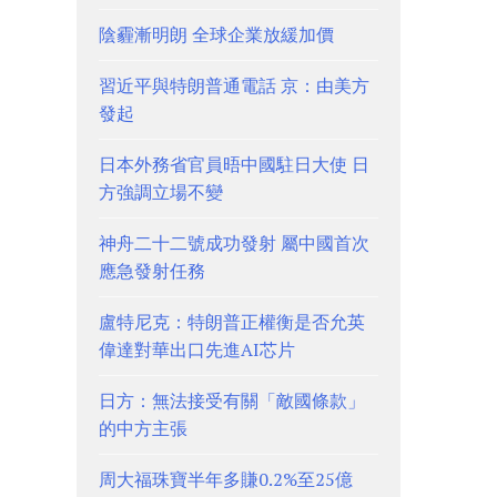
陰霾漸明朗 全球企業放緩加價
習近平與特朗普通電話 京：由美方
發起
日本外務省官員晤中國駐日大使 日
方強調立場不變
神舟二十二號成功發射 屬中國首次
應急發射任務
盧特尼克：特朗普正權衡是否允英
偉達對華出口先進AI芯片
日方：無法接受有關「敵國條款」
的中方主張
周大福珠寶半年多賺0.2%至25億