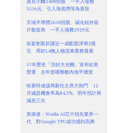
遇見小麵2408招股 一手入場費
3556元、引入海底撈等為基投
天域半導體2658招股、碳化硅外延
片製造商 一手入場費2929元
佑駕創新折讓近一成配股淨籌2億
元 用於L4無人物流車業務發展
57年歷史「頂好大光麵」宣布結束
營運 去年曾嘆難敵內地平價貨
哈塞特成儲局新任主席大熱門 12
月減息機會率為84.3%、明年預計再
減息三次
英偉達：Nvidia AI芯片領先業界一
代 對Google TPU成功感到高興