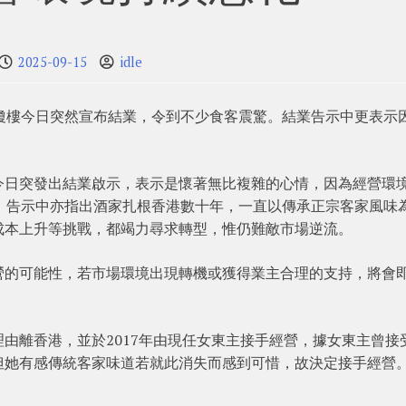
2025-09-15
idle
瓊樓今日突然宣布結業，令到不少食客震驚。結業告示中更表示
。
今日突發出結業啟示，表示是懷著無比複雜的心情，因為經營環
。告示中亦指出酒家扎根香港數十年，一直以傳承正宗客家風味
成本上升等挑戰，都竭力尋求轉型，惟仍難敵市場逆流。
營的可能性，若市場環境出現轉機或獲得業主合理的支持，將會
由離香港，並於2017年由現任女東主接手經營，據女東主曾接
但她有感傳統客家味道若就此消失而感到可惜，故決定接手經營