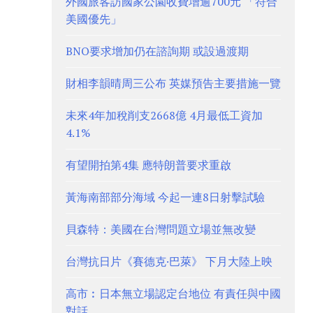
外國旅客訪國家公園收費增逾700元 「符合
美國優先」
BNO要求增加仍在諮詢期 或設過渡期
財相李韻晴周三公布 英媒預告主要措施一覽
未來4年加稅削支2668億 4月最低工資加
4.1%
有望開拍第4集 應特朗普要求重啟
黃海南部部分海域 今起一連8日射擊試驗
貝森特：美國在台灣問題立場並無改變
台灣抗日片《賽德克·巴萊》 下月大陸上映
高市︰日本無立場認定台地位 有責任與中國
對話