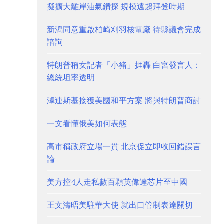
擬擴大離岸油氣鑽探 規模遠超拜登時期
新潟同意重啟柏崎刈羽核電廠 待縣議會完成
諮詢
特朗普稱女記者「小豬」捱轟 白宮發言人：
總統坦率透明
澤連斯基接獲美國和平方案 將與特朗普商討
一文看懂俄美如何表態
高市稱政府立場一貫 北京促立即收回錯誤言
論
美方控4人走私數百顆英偉達芯片至中國
王文濤晤美駐華大使 就出口管制表達關切