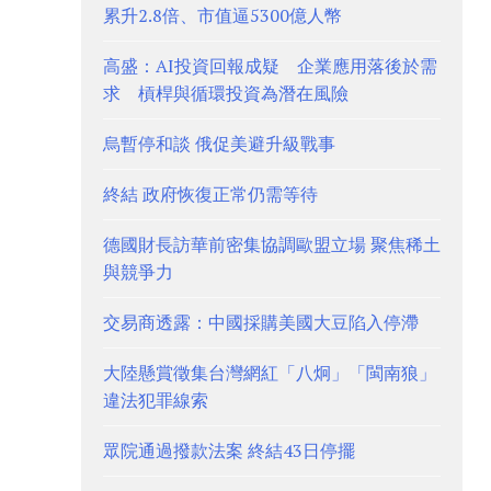
累升2.8倍、市值逼5300億人幣
高盛：AI投資回報成疑 企業應用落後於需
求 槓桿與循環投資為潛在風險
烏暫停和談 俄促美避升級戰事
終結 政府恢復正常仍需等待
德國財長訪華前密集協調歐盟立場 聚焦稀土
與競爭力
交易商透露：中國採購美國大豆陷入停滯
大陸懸賞徵集台灣網紅「八炯」「閩南狼」
違法犯罪線索
眾院通過撥款法案 終結43日停擺