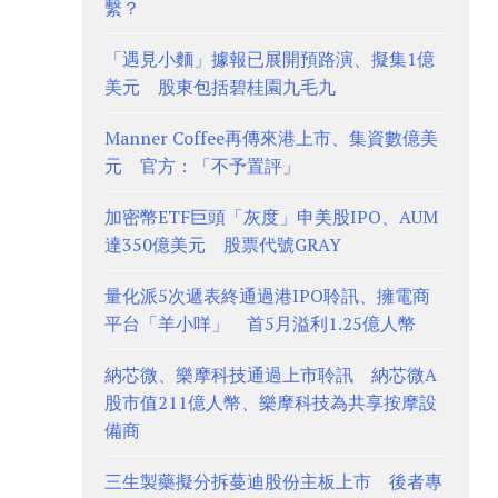
繫？
「遇見小麵」據報已展開預路演、擬集1億
美元 股東包括碧桂園九毛九
Manner Coffee再傳來港上市、集資數億美
元 官方：「不予置評」
加密幣ETF巨頭「灰度」申美股IPO、AUM
達350億美元 股票代號GRAY
量化派5次遞表終通過港IPO聆訊、擁電商
平台「羊小咩」 首5月溢利1.25億人幣
納芯微、樂摩科技通過上市聆訊 納芯微A
股市值211億人幣、樂摩科技為共享按摩設
備商
三生製藥擬分拆蔓迪股份主板上市 後者專