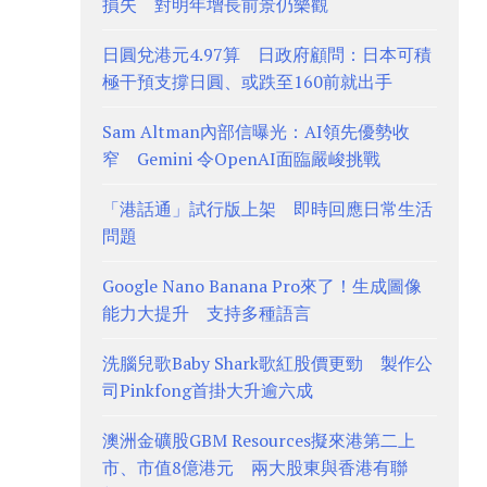
損失 對明年增長前景仍樂觀
日圓兌港元4.97算 日政府顧問：日本可積
極干預支撐日圓、或跌至160前就出手
Sam Altman內部信曝光：AI領先優勢收
窄 Gemini 令OpenAI面臨嚴峻挑戰
「港話通」試行版上架 即時回應日常生活
問題
Google Nano Banana Pro來了！生成圖像
能力大提升 支持多種語言
洗腦兒歌Baby Shark歌紅股價更勁 製作公
司Pinkfong首掛大升逾六成
澳洲金礦股GBM Resources擬來港第二上
市、市值8億港元 兩大股東與香港有聯