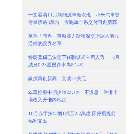
一文看清11月新能源車廠表現 小米汽車交
付量續逾4萬台 零跑車全系交付再創新高
華為「問界」車廠賽力斯獲深交所調入港股
通標的證券名單
特朗普稱已決定下任聯儲局主席人選 12月
減息0.25厘機會率為87.4%
銀價再創新高 突破57美元
翠華控股中期少賺23.7% 不派息 香港市
場收入升惟內地跌
10月赤字按年增1成至2.2萬億 因停擺提前
福利支出