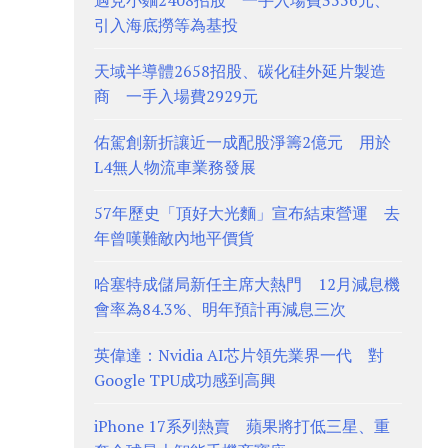
遇見小麵2408招股 一手入場費3556元、
引入海底撈等為基投
天域半導體2658招股、碳化硅外延片製造
商 一手入場費2929元
佑駕創新折讓近一成配股淨籌2億元 用於
L4無人物流車業務發展
57年歷史「頂好大光麵」宣布結束營運 去
年曾嘆難敵內地平價貨
哈塞特成儲局新任主席大熱門 12月減息機
會率為84.3%、明年預計再減息三次
英偉達：Nvidia AI芯片領先業界一代 對
Google TPU成功感到高興
iPhone 17系列熱賣 蘋果將打低三星、重