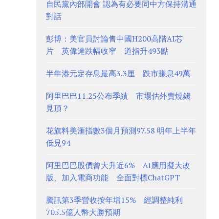
自民黨內部開會 認為有必要同中方保持溝通
對話
彭博：美官員討論售中國H200高階AI芯
片 英偉達跌幅收窄 道指升493點
半年港元定存息最高3.3厘 跌市賺息49萬
阿里巴巴11.25公布季績 市場估外賣燒錢
見頂？
花旗料美滙指數3個月預測97.58 明年上半年
低見94
阿里巴巴股價曾大升近6% AI應用擬大改
版、加入電商功能 全面對標ChatGPT
騰訊第3季營收按年增15% 經調整純利
705.5億人幣大勝預期