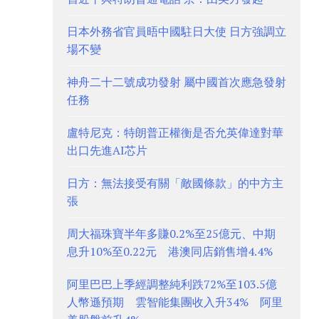
日本外務省官員晤中國駐日大使 日方強調立
場不變
神舟二十二號成功發射 屬中國首次應急發射
任務
盧特尼克：特朗普正權衡是否允英偉達對華
出口先進AI芯片
日方：無法接受有關「敵國條款」的中方主
張
周大福珠寶半年多賺0.2%至25億元、中期
息升10%至0.22元 港澳同店銷售增4.4%
阿里巴巴上季經調整純利跌72%至103.5億
人幣遜預期 雲智能集團收入升34% 阿里