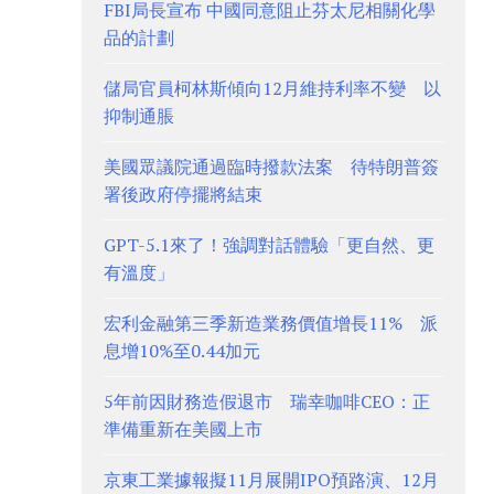
FBI局長宣布 中國同意阻止芬太尼相關化學
品的計劃
儲局官員柯林斯傾向12月維持利率不變 以
抑制通脹
美國眾議院通過臨時撥款法案 待特朗普簽
署後政府停擺將結束
GPT-5.1來了！強調對話體驗「更自然、更
有溫度」
宏利金融第三季新造業務價值增長11% 派
息增10%至0.44加元
5年前因財務造假退市 瑞幸咖啡CEO：正
準備重新在美國上市
京東工業據報擬11月展開IPO預路演、12月