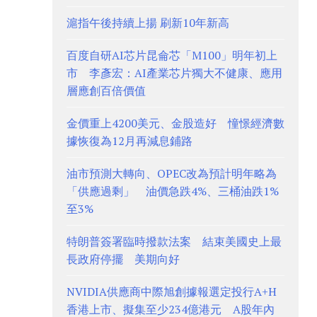
滬指午後持續上揚 刷新10年新高
百度自研AI芯片昆侖芯「M100」明年初上
市 李彥宏：AI產業芯片獨大不健康、應用
層應創百倍價值
金價重上4200美元、金股造好 憧憬經濟數
據恢復為12月再減息鋪路
油市預測大轉向、OPEC改為預計明年略為
「供應過剩」 油價急跌4%、三桶油跌1%
至3%
特朗普簽署臨時撥款法案 結束美國史上最
長政府停擺 美期向好
NVIDIA供應商中際旭創據報選定投行A+H
香港上市、擬集至少234億港元 A股年內