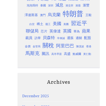
減息
滙豐
泡泡瑪特
泰國
深圳
港股
港交所
特朗普
烏克蘭
澤連斯基
澳門
王毅
習近平
美國
稀土
白宮
罷工
美團
聯儲局
蘋果
英國
英偉達
芯片
華為
貝森特
裁員
配股
通脹
訪華
通關
辛偉誠
關稅
阿里巴巴
金價
金管局
香港
陳茂波
馬斯克
騰訊
高盛
高市早苗
鮑威爾
黃仁勳
Archives
December 2025