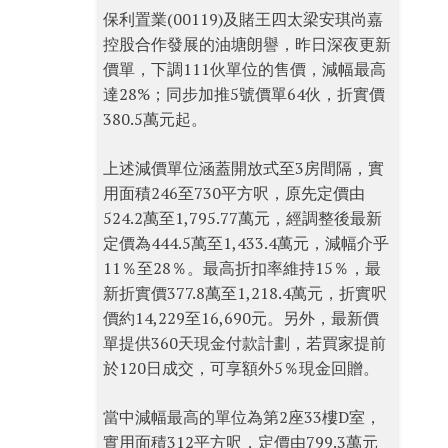
保利置業(00119)及賭王四太梁安琪尚嘉
控股合作發展的油塘朗譽，昨日深夜更新
價單，下調111伙單位的售價，減幅最高
達28%；同步加推5號價單64伙，折實價
380.5萬元起。
上述減價單位涵蓋開放式至3房間隔，實
用面積246至730平方呎，原先定價由
524.2萬至1,795.77萬元，經調整後最新
定價為444.5萬至1,433.4萬元，減幅介乎
11％至28％。最高折扣率維持15％，最
新折實價377.8萬至1,218.4萬元，折實呎
價約14,229至16,690元。另外，最新價
單提供360天現金付款計劃，若買家提前
於120日成交，可享額外5％現金回贈。
當中減幅最高的單位為第2座33樓D室，
實用面積312平方呎，定價由799.3萬元