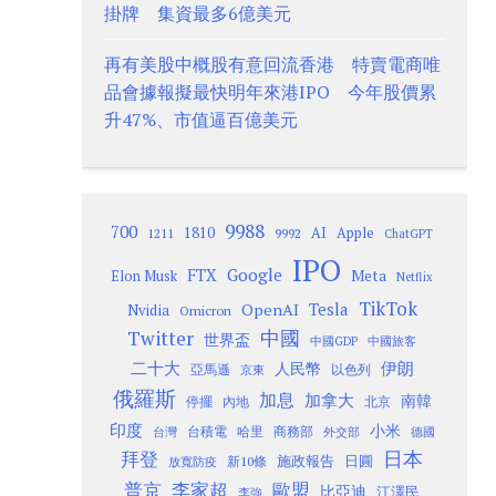
掛牌 集資最多6億美元
再有美股中概股有意回流香港 特賣電商唯
品會據報擬最快明年來港IPO 今年股價累
升47%、市值逼百億美元
9988
700
1810
AI
Apple
1211
9992
ChatGPT
IPO
Google
FTX
Meta
Elon Musk
Netflix
TikTok
Tesla
OpenAI
Nvidia
Omicron
Twitter
中國
世界盃
中國GDP
中國旅客
二十大
伊朗
人民幣
以色列
亞馬遜
京東
俄羅斯
加息
加拿大
南韓
內地
停擺
北京
印度
小米
台灣
台積電
哈里
商務部
外交部
德國
日本
拜登
施政報告
日圓
新10條
放寬防疫
歐盟
普京
李家超
比亞迪
江澤民
李強