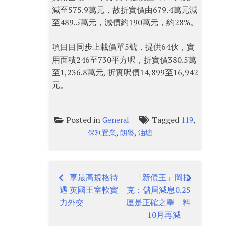
減至575.9萬元，故折實價由679.4萬元減
至489.5萬元，減價約190萬元，約28%。
項目目同步上載價單5號，提供64伙，實
用面積246至730平方呎，折實價380.5萬
至1,236.8萬元, 折實呎價14,899至16,942
元。
Posted in
Tagged
,
General
119
,
,
保利置業
朗譽
油塘
享最高規格待
「新債王」岡拉
Post
遇 英國王室軟實
克：儲局減息0.25
navigation
力外交
厘是正確之舉 料
10月再減