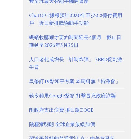
奪全球最大智能手機商寶座
ChatGPT據報預計2030年至少2.2億付費用
戶 近日新推購物助手功能
螞蟻收購耀才要約時間延長4個月 截止日
期延至2026年3月25日
人口老化成增長「計時炸彈」 EBRD促刺激
生育
烏修訂19點和平方案 本周料無「特澤會」
勒令蘋果Google整頓 打擊冒充政府詐騙
削政府支出浪費 推日版DOGE
陰霾漸明朗 全球企業放緩加價
習近平與特朗普通電話 京：由美方發起