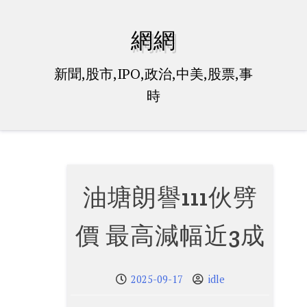
Skip
to
網網
content
新聞,股市,IPO,政治,中美,股票,事
時
油塘朗譽111伙劈
價 最高減幅近3成
2025-09-17
idle