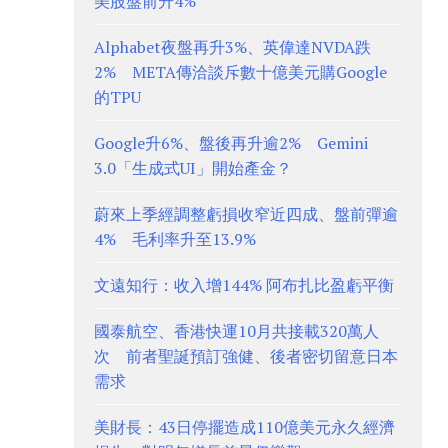
美股盤前升4%
Alphabet夜盤再升3%、英偉達NVDA跌
2% META傳洽談斥數十億美元購Google
的TPU
Google升6%、盤後再升逾2% Gemini
3.0「生成式UI」開始產金？
蔚來上季經調整虧損收窄近四成、盤前彈逾
4% 毛利率升至13.9%
文遠知行：收入增144% 阿布扎比盈虧平衡
國泰航空、香港快運10月共接載320萬人
次 前者聖誕預訂強健、後者密切留意日本
需求
美財長：43日停擺造成110億美元永久經濟