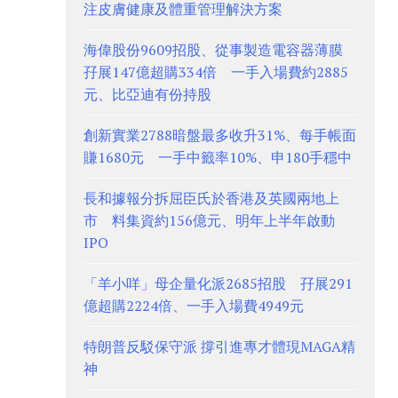
注皮膚健康及體重管理解決方案
海偉股份9609招股、從事製造電容器薄膜
孖展147億超購334倍 一手入場費約2885
元、比亞迪有份持股
創新實業2788暗盤最多收升31%、每手帳面
賺1680元 一手中籤率10%、申180手穩中
長和據報分拆屈臣氏於香港及英國兩地上
市 料集資約156億元、明年上半年啟動
IPO
「羊小咩」母企量化派2685招股 孖展291
億超購2224倍、一手入場費4949元
特朗普反駁保守派 撐引進專才體現MAGA精
神