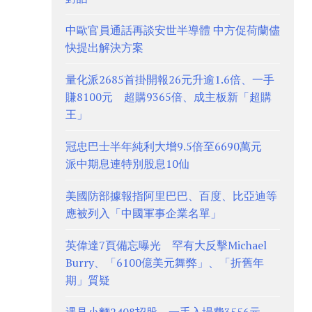
中歐官員通話再談安世半導體 中方促荷蘭儘
快提出解決方案
量化派2685首掛開報26元升逾1.6倍、一手
賺8100元 超購9365倍、成主板新「超購
王」
冠忠巴士半年純利大增9.5倍至6690萬元
派中期息連特別股息10仙
美國防部據報指阿里巴巴、百度、比亞迪等
應被列入「中國軍事企業名單」
英偉達7頁備忘曝光 罕有大反擊Michael
Burry、「6100億美元舞弊」、「折舊年
期」質疑