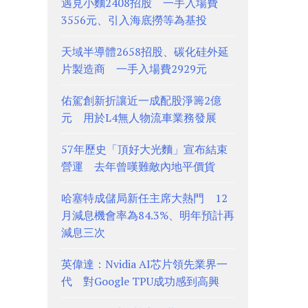
遇見小麵2408招股 一手入場費
3556元、引入海底撈等為基投
天域半導體2658招股、碳化硅外延
片製造商 一手入場費2929元
佑駕創新折讓近一成配股淨籌2億
元 用於L4無人物流車業務發展
57年歷史「頂好大光麵」宣布結束
營運 去年曾嘆難敵內地平價貨
哈塞特成儲局新任主席大熱門 12
月減息機會率為84.3%、明年預計再
減息三次
英偉達：Nvidia AI芯片領先業界一
代 對Google TPU成功感到高興