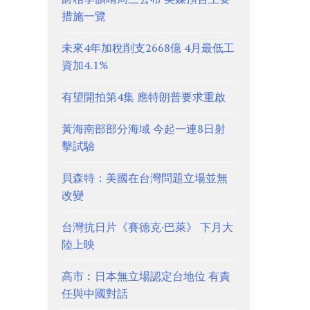
措施一覽
未來4年加稅削支2668億 4月最低工
資加4.1%
有望開拍第4集 應特朗普要求重啟
黃海南部部分海域 今起一連8日射
擊試驗
貝森特：美國在台灣問題立場並無
改變
台灣抗日片《賽德克·巴萊》 下月大
陸上映
高市︰日本無立場認定台地位 有責
任與中國對話