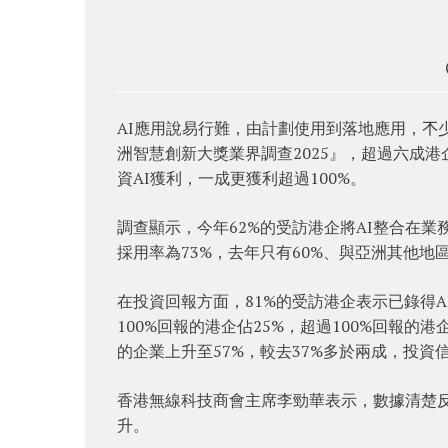
AI應用說易行難，由計劃使用到落地應用，𣎴
洲智慧創新大獎業界調查2025』，超過六成港
資AI獲利，一成更獲利超過100%。
調查顯示，今年62%的受訪港企將AI整合在業
採用率為73%，去年只有60%、與亞洲其他地
在投資回報方面，81%的受訪港企表示已錄得AI
100%回報的港企佔25%，超過100%回報的
的企業上升至57%，較去37%多於兩成，投資
香港無線科技商會主席李勁華表示，數據清楚反
升。