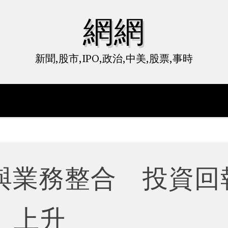
網網
新聞,股市,IPO,政治,中美,股票,事時
I與業務整合 投資回
上升