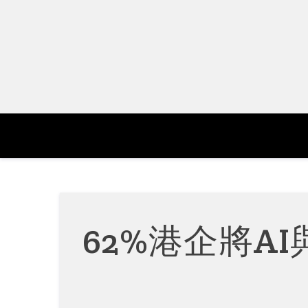
Skip
to
content
62%港企將A