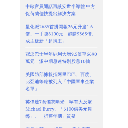
中歐官員通話再談安世半導體 中方
促荷蘭儘快提出解決方案
量化派2685首掛開報26元升逾1.6
倍、一手賺8100元 超購9365倍、
成主板新「超購王」
冠忠巴士半年純利大增9.5倍至6690
萬元 派中期息連特別股息10仙
美國防部據報指阿里巴巴、百度、
比亞迪等應被列入「中國軍事企業
名單」
英偉達7頁備忘曝光 罕有大反擊
Michael Burry、「6100億美元舞
弊」、「折舊年期」質疑