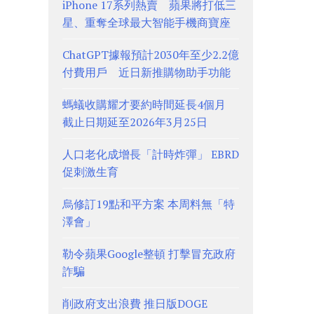
iPhone 17系列熱賣 蘋果將打低三
星、重奪全球最大智能手機商寶座
ChatGPT據報預計2030年至少2.2億
付費用戶 近日新推購物助手功能
螞蟻收購耀才要約時間延長4個月
截止日期延至2026年3月25日
人口老化成增長「計時炸彈」 EBRD
促刺激生育
烏修訂19點和平方案 本周料無「特
澤會」
勒令蘋果Google整頓 打擊冒充政府
詐騙
削政府支出浪費 推日版DOGE