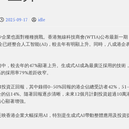
2025-09-17
idle
少企業也面對種種挑戰。香港無線科技商會(WTIA)公布最新一期
企已經整合人工智能(AI)，較去年有明顯上升。同時，八成港企
務中，較去年的47%顯著上升。生成式AI成為最廣泛採用的技術
區的採用率79%差距收窄。
投資正回報，其中錄得0–50%回報的港企佔總受訪者42%，51
港企的佔14%。隨著回報逐步清晰，未來12個月計劃投資超過10萬
信心顯著增強。
映香港企業大幅採用AI，特別是生成式AI帶動整體應用及投資