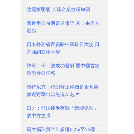
陰霾漸明朗 全球企業放緩加價
習近平與特朗普通電話 京：由美方
發起
日本外務省官員晤中國駐日大使 日
方強調立場不變
神舟二十二號成功發射 屬中國首次
應急發射任務
盧特尼克：特朗普正權衡是否允英
偉達對華出口先進AI芯片
日方：無法接受有關「敵國條款」
的中方主張
周大福珠寶半年多賺0.2%至25億