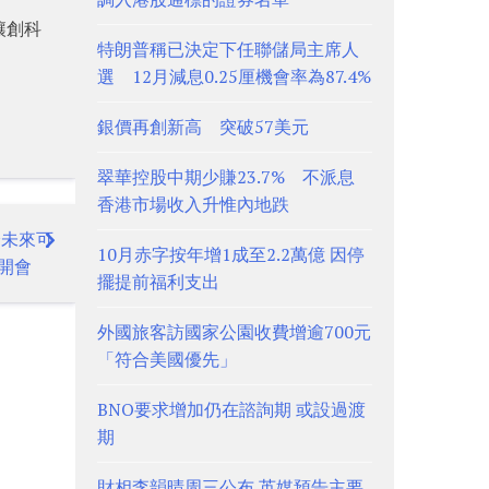
讓創科
特朗普稱已決定下任聯儲局主席人
選 12月減息0.25厘機會率為87.4%
銀價再創新高 突破57美元
翠華控股中期少賺23.7% 不派息
香港市場收入升惟內地跌
身未來可
10月赤字按年增1成至2.2萬億 因停
開會
擺提前福利支出
外國旅客訪國家公園收費增逾700元
「符合美國優先」
BNO要求增加仍在諮詢期 或設過渡
期
財相李韻晴周三公布 英媒預告主要