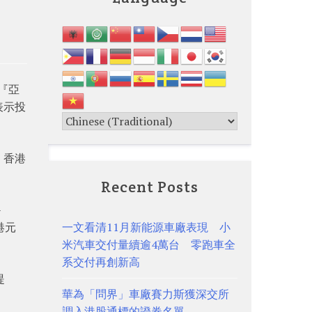
『亞
表示投
，香港
Recent Posts
–
港元
一文看清11月新能源車廠表現 小
米汽車交付量續逾4萬台 零跑車全
系交付再創新高
提
華為「問界」車廠賽力斯獲深交所
調入港股通標的證券名單