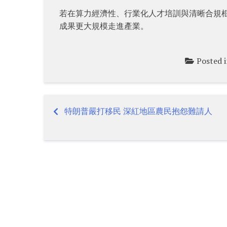
若在算力經濟性、行業化人才培訓與清晰合規框
成果更大規模走進產業。
Posted 
特朗普嚴打移民 深紅地區農民抱怨難請人
Post
navigation