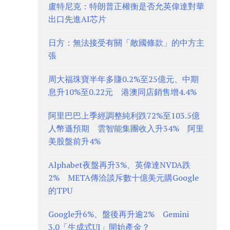
盧特尼克：特朗普正權衡是否允英偉達對華
出口先進AI芯片
日方：無法接受有關「敵國條款」的中方主
張
周大福珠寶半年多賺0.2%至25億元、中期
息升10%至0.22元 港澳同店銷售增4.4%
阿里巴巴上季經調整純利跌72%至103.5億
人幣遜預期 雲智能集團收入升34% 阿里
美股盤前升4%
Alphabet夜盤再升3%、英偉達NVDA跌
2% META傳洽談斥數十億美元購Google
的TPU
Google升6%、盤後再升逾2% Gemini
3.0「生成式UI」開始產金？