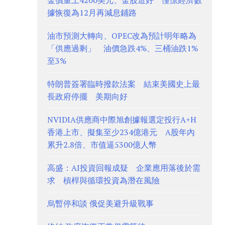
金價重上4200美元、金股造好 憧憬經濟數
據恢復為12月再減息鋪路
油市預測大轉向、OPEC改為預計明年略為
「供應過剩」 油價急跌4%、三桶油跌1%
至3%
特朗普簽署臨時撥款法案 結束美國史上最
長政府停擺 美期向好
NVIDIA供應商中際旭創據報選定投行A+H
香港上市、擬集至少234億港元 A股年內
累升2.8倍、市值逼5300億人幣
高盛：AI投資回報成疑 企業應用落後於需
求 槓桿與循環投資為潛在風險
烏暫停和談 俄促美避升級戰事