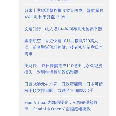
蔚來上季經調整虧損收窄近四成、盤前彈逾
4% 毛利率升至13.9%
文遠知行：收入增144% 阿布扎比盈虧平衡
國泰航空、香港快運10月共接載320萬人
次 前者聖誕預訂強健、後者密切留意日本
需求
美財長：43日停擺造成110億美元永久經濟
損失 對明年增長前景仍樂觀
日圓兌港元4.97算 日政府顧問：日本可積
極干預支撐日圓、或跌至160前就出手
Sam Altman內部信曝光：AI領先優勢收
窄 Gemini 令OpenAI面臨嚴峻挑戰