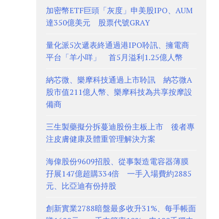
加密幣ETF巨頭「灰度」申美股IPO、AUM
達350億美元 股票代號GRAY
量化派5次遞表終通過港IPO聆訊、擁電商
平台「羊小咩」 首5月溢利1.25億人幣
納芯微、樂摩科技通過上市聆訊 納芯微A
股市值211億人幣、樂摩科技為共享按摩設
備商
三生製藥擬分拆蔓迪股份主板上市 後者專
注皮膚健康及體重管理解決方案
海偉股份9609招股、從事製造電容器薄膜
孖展147億超購334倍 一手入場費約2885
元、比亞迪有份持股
創新實業2788暗盤最多收升31%、每手帳面