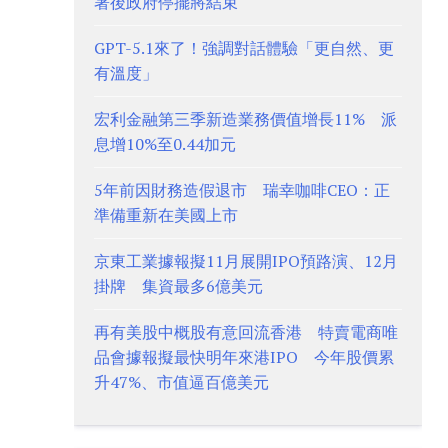
署後政府停擺將結束
GPT-5.1來了！強調對話體驗「更自然、更
有溫度」
宏利金融第三季新造業務價值增長11% 派
息增10%至0.44加元
5年前因財務造假退市 瑞幸咖啡CEO：正
準備重新在美國上市
京東工業據報擬11月展開IPO預路演、12月
掛牌 集資最多6億美元
再有美股中概股有意回流香港 特賣電商唯
品會據報擬最快明年來港IPO 今年股價累
升47%、市值逼百億美元