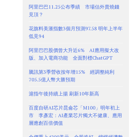
阿里巴巴11.25公布季績 市場估外賣燒錢
見頂？
花旗料美滙指數3個月預測97.58 明年上半年
低見94
阿里巴巴股價曾大升近6% AI應用擬大改
版、加入電商功能 全面對標ChatGPT
騰訊第3季營收按年增15% 經調整純利
705.5億人幣大勝預期
滬指午後持續上揚 刷新10年新高
百度自研AI芯片昆侖芯「M100」明年初上
市 李彥宏：AI產業芯片獨大不健康、應用
層應創百倍價值