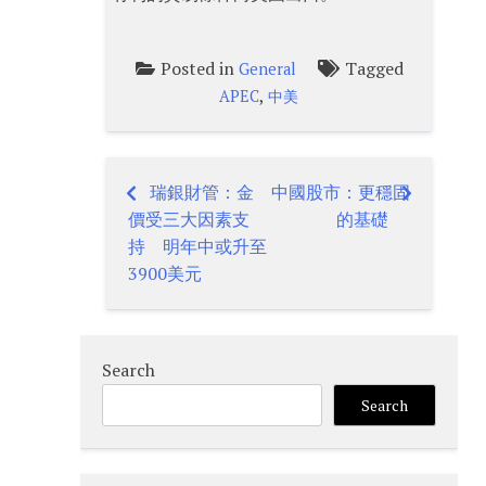
Posted in
Tagged
General
,
APEC
中美
瑞銀財管：金
中國股市：更穩固
Post
價受三大因素支
的基礎
navigation
持 明年中或升至
3900美元
Search
Search