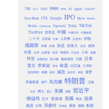
9988
700
1810
AI
Apple
1211
9992
ChatGPT
IPO
Google
FTX
Meta
Elon Musk
Netflix
TikTok
Tesla
OpenAI
Nvidia
Omicron
Twitter
中國
世界盃
中國GDP
中國旅客
二十大
伊朗
人民幣
以色列
亞馬遜
京東
俄羅斯
加息
加拿大
南韓
內地
停擺
北京
印度
小米
台灣
台積電
哈里
商務部
外交部
德國
日本
拜登
施政報告
日圓
新10條
放寬防疫
歐盟
普京
李家超
比亞迪
江澤民
李強
減息
滙豐
泡泡瑪特
泰國
深圳
港股
港交所
特朗普
烏克蘭
澤連斯基
澳門
王毅
習近平
美國
稀土
白宮
罷工
美團
聯儲局
蘋果
英國
英偉達
芯片
華為
貝森特
裁員
配股
通脹
訪華
通關
辛偉誠