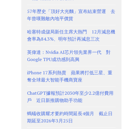
57年歷史「頂好大光麵」宣布結束營運 去
年曾嘆難敵內地平價貨
哈塞特成儲局新任主席大熱門 12月減息機
會率為84.3%、明年預計再減息三次
英偉達：Nvidia AI芯片領先業界一代 對
Google TPU成功感到高興
iPhone 17系列熱賣 蘋果將打低三星、重
奪全球最大智能手機商寶座
ChatGPT據報預計2030年至少2.2億付費用
戶 近日新推購物助手功能
螞蟻收購耀才要約時間延長4個月 截止日
期延至2026年3月25日