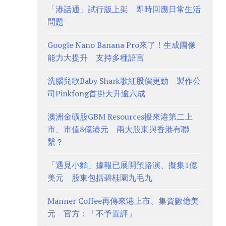
「港話通」試行版上架 即時回應日常生活
問題
Google Nano Banana Pro來了！生成圖像
能力大提升 支持多種語言
洗腦兒歌Baby Shark歌紅股價更勁 製作公
司Pinkfong首掛大升逾六成
澳洲金礦股GBM Resources擬來港第二上
市、市值8億港元 兩大股東與香港有聯
繫？
「遇見小麵」據報已展開預路演、擬集1億
美元 股東包括碧桂園九毛九
Manner Coffee再傳來港上市、集資數億美
元 官方：「不予置評」