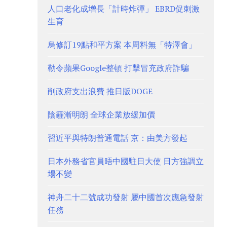
人口老化成增長「計時炸彈」 EBRD促刺激
生育
烏修訂19點和平方案 本周料無「特澤會」
勒令蘋果Google整頓 打擊冒充政府詐騙
削政府支出浪費 推日版DOGE
陰霾漸明朗 全球企業放緩加價
習近平與特朗普通電話 京：由美方發起
日本外務省官員晤中國駐日大使 日方強調立
場不變
神舟二十二號成功發射 屬中國首次應急發射
任務