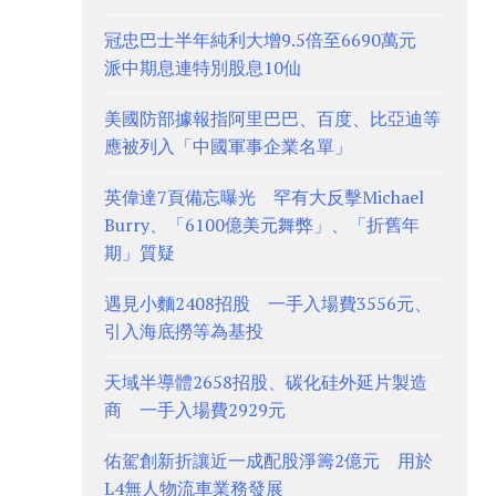
冠忠巴士半年純利大增9.5倍至6690萬元
派中期息連特別股息10仙
美國防部據報指阿里巴巴、百度、比亞迪等
應被列入「中國軍事企業名單」
英偉達7頁備忘曝光 罕有大反擊Michael
Burry、「6100億美元舞弊」、「折舊年
期」質疑
遇見小麵2408招股 一手入場費3556元、
引入海底撈等為基投
天域半導體2658招股、碳化硅外延片製造
商 一手入場費2929元
佑駕創新折讓近一成配股淨籌2億元 用於
L4無人物流車業務發展