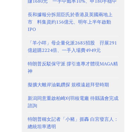
賺1680元 一手中籤率10%、申180手穩中
長和據報分拆屈臣氏於香港及英國兩地上
市 料集資約156億元、明年上半年啟動
IPO
「羊小咩」母企量化派2685招股 孖展291
億超購2224倍、一手入場費4949元
特朗普反駁保守派 撐引進專才體現MAGA精
神
擬擴大離岸油氣鑽探 規模遠超拜登時期
新潟同意重啟柏崎刈羽核電廠 待縣議會完成
諮詢
特朗普稱女記者「小豬」捱轟 白宮發言人：
總統坦率透明