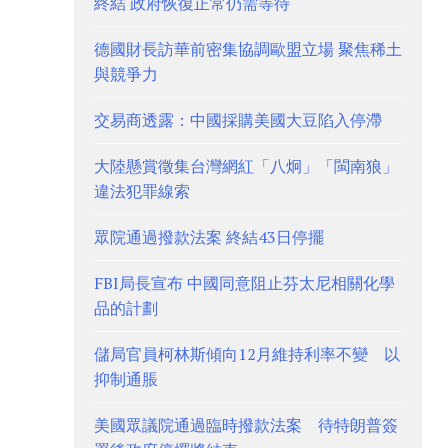
終結 政府恢復正常仍需等待
德國財長訪華前密集協調歐盟立場 聚焦稀土
與競爭力
交易商透露：中國採購美國大豆陷入停滯
大陸懸賞徵集台灣網紅「八炯」「閩南狼」
違法犯罪線索
眾院通過撥款法案 終結43日停擺
FBI局長宣布 中國同意阻止芬太尼相關化學
品的計劃
儲局官員柯林斯傾向12月維持利率不變 以
抑制通脹
美國眾議院通過臨時撥款法案 待特朗普簽