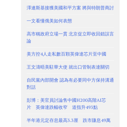
澤連斯基接獲美國和平方案 將與特朗普商討
一文看懂俄美如何表態
高市稱政府立場一貫 北京促立即收回錯誤言
論
美方控4人走私數百顆英偉達芯片至中國
王文濤晤美駐華大使 就出口管制表達關切
自民黨內部開會 認為有必要同中方保持溝通
對話
彭博：美官員討論售中國H200高階AI芯
片 英偉達跌幅收窄 道指升493點
半年港元定存息最高3.3厘 跌市賺息49萬