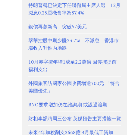
特朗普稱已決定下任聯儲局主席人選 12月
減息0.25厘機會率為87.4%
銀價再創新高 突破57美元
翠華控股中期少賺23.7% 不派息 香港市
場收入升惟內地跌
10月赤字按年增1成至2.2萬億 因停擺提前
福利支出
外國旅客訪國家公園收費增逾700元 「符合
美國優先」
BNO要求增加仍在諮詢期 或設過渡期
財相李韻晴周三公布 英媒預告主要措施一覽
未來4年加稅削支2668億 4月最低工資加