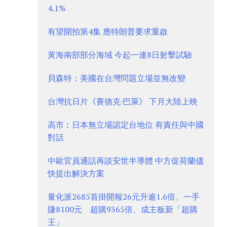
4.1%
有望開拍第4集 應特朗普要求重啟
黃海南部部分海域 今起一連8日射擊試驗
貝森特：美國在台灣問題立場並無改變
台灣抗日片《賽德克·巴萊》 下月大陸上映
高市︰日本無立場認定台地位 有責任與中國
對話
中歐官員通話再談安世半導體 中方促荷蘭儘
快提出解決方案
量化派2685首掛開報26元升逾1.6倍、一手
賺8100元 超購9365倍、成主板新「超購
王」