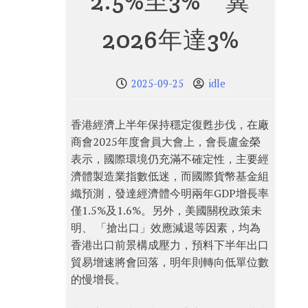
2.5%至3% 冀
2026年達3%
2025-09-25
idle
香港經濟上半年保持穩定復甦步伐，在廠
商會2025年度會員大會上，會長盧金榮
表示，國際環境仍充滿不確定性，主要經
濟體製造業指數低迷，而國際貨幣基金組
織預測，發達經濟體今明兩年GDP增長率
僅1.5%及1.6%。另外，美國關稅政策未
明、 「搶出口」效應減退等因素，均為
香港出口前景構成壓力，預料下半年出口
貿易增速將會回落，明年則轉向低單位數
的慢增長。