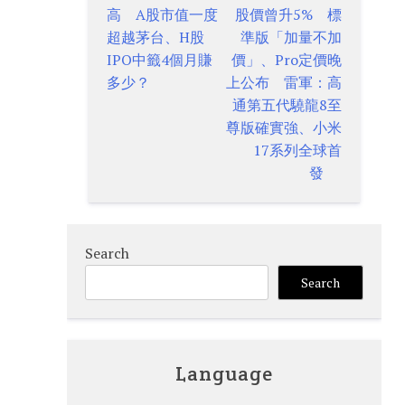
Post
高 A股市值一度
股價曾升5% 標
navigation
超越茅台、H股
準版「加量不加
IPO中籤4個月賺
價」、Pro定價晚
多少？
上公布 雷軍：高
通第五代驍龍8至
尊版確實強、小米
17系列全球首
發
Search
Search
Language