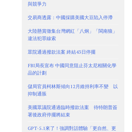
與競爭力
交易商透露：中國採購美國大豆陷入停滯
大陸懸賞徵集台灣網紅「八炯」「閩南狼」
違法犯罪線索
眾院通過撥款法案 終結43日停擺
FBI局長宣布 中國同意阻止芬太尼相關化學
品的計劃
儲局官員柯林斯傾向12月維持利率不變 以
抑制通脹
美國眾議院通過臨時撥款法案 待特朗普簽
署後政府停擺將結束
GPT-5.1來了！強調對話體驗「更自然、更