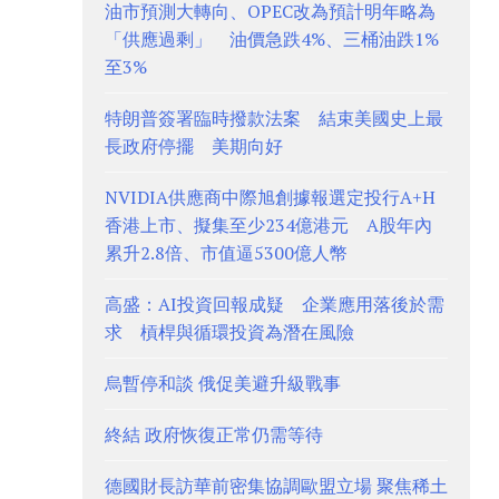
油市預測大轉向、OPEC改為預計明年略為
「供應過剩」 油價急跌4%、三桶油跌1%
至3%
特朗普簽署臨時撥款法案 結束美國史上最
長政府停擺 美期向好
NVIDIA供應商中際旭創據報選定投行A+H
香港上市、擬集至少234億港元 A股年內
累升2.8倍、市值逼5300億人幣
高盛：AI投資回報成疑 企業應用落後於需
求 槓桿與循環投資為潛在風險
烏暫停和談 俄促美避升級戰事
終結 政府恢復正常仍需等待
德國財長訪華前密集協調歐盟立場 聚焦稀土