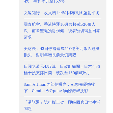
4% 毛利率升至13.9%
文遠知行：收入增144% 阿布扎比盈虧平衡
國泰航空、香港快運10月共接載320萬人
次 前者聖誕預訂強健、後者密切留意日本
需求
美財長：43日停擺造成110億美元永久經濟
損失 對明年增長前景仍樂觀
日圓兌港元4.97算 日政府顧問：日本可積
極干預支撐日圓、或跌至160前就出手
Sam Altman內部信曝光：AI領先優勢收
窄 Gemini 令OpenAI面臨嚴峻挑戰
「港話通」試行版上架 即時回應日常生活
問題