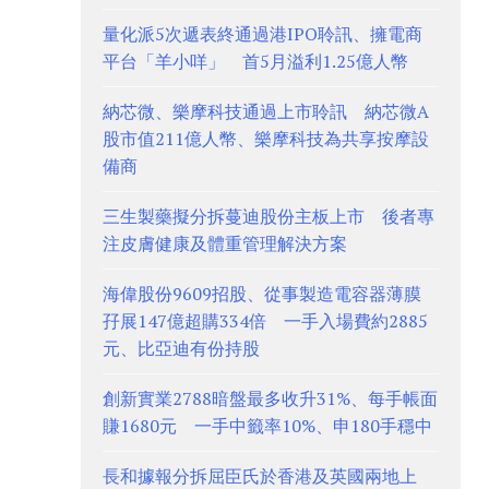
量化派5次遞表終通過港IPO聆訊、擁電商
平台「羊小咩」 首5月溢利1.25億人幣
納芯微、樂摩科技通過上市聆訊 納芯微A
股市值211億人幣、樂摩科技為共享按摩設
備商
三生製藥擬分拆蔓迪股份主板上市 後者專
注皮膚健康及體重管理解決方案
海偉股份9609招股、從事製造電容器薄膜
孖展147億超購334倍 一手入場費約2885
元、比亞迪有份持股
創新實業2788暗盤最多收升31%、每手帳面
賺1680元 一手中籤率10%、申180手穩中
長和據報分拆屈臣氏於香港及英國兩地上