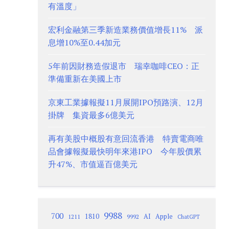
有溫度」
宏利金融第三季新造業務價值增長11% 派
息增10%至0.44加元
5年前因財務造假退市 瑞幸咖啡CEO：正
準備重新在美國上市
京東工業據報擬11月展開IPO預路演、12月
掛牌 集資最多6億美元
再有美股中概股有意回流香港 特賣電商唯
品會據報擬最快明年來港IPO 今年股價累
升47%、市值逼百億美元
9988
700
1810
AI
Apple
1211
9992
ChatGPT