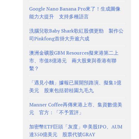
Google Nano Banana Pro來了！生成圖像
能力大提升 支持多種語言
洗腦兒歌Baby Shark歌紅股價更勁 製作公
司Pinkfong首掛大升逾六成
澳洲金礦股GBM Resources擬來港第二上
市、市值8億港元 兩大股東與香港有聯
繫？
「遇見小麵」據報已展開預路演、擬集1億
美元 股東包括碧桂園九毛九
Manner Coffee再傳來港上市、集資數億美
元 官方：「不予置評」
加密幣ETF巨頭「灰度」申美股IPO、AUM
達350億美元 股票代號GRAY