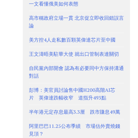
一文看懂俄美如何表態
高市稱政府立場一貫 北京促立即收回錯誤言
論
美方控4人走私數百顆英偉達芯片至中國
王文濤晤美駐華大使 就出口管制表達關切
自民黨內部開會 認為有必要同中方保持溝通
對話
彭博：美官員討論售中國H200高階AI芯
片 英偉達跌幅收窄 道指升493點
半年港元定存息最高3.3厘 跌市賺息49萬
阿里巴巴11.25公布季績 市場估外賣燒錢
見頂？