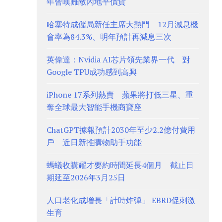
年曾嘆難敵內地平價貨
哈塞特成儲局新任主席大熱門 12月減息機
會率為84.3%、明年預計再減息三次
英偉達：Nvidia AI芯片領先業界一代 對
Google TPU成功感到高興
iPhone 17系列熱賣 蘋果將打低三星、重
奪全球最大智能手機商寶座
ChatGPT據報預計2030年至少2.2億付費用
戶 近日新推購物助手功能
螞蟻收購耀才要約時間延長4個月 截止日
期延至2026年3月25日
人口老化成增長「計時炸彈」 EBRD促刺激
生育