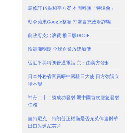
烏修訂19點和平方案 本周料無「特澤會」
勒令蘋果Google整頓 打擊冒充政府詐騙
削政府支出浪費 推日版DOGE
陰霾漸明朗 全球企業放緩加價
習近平與特朗普通電話 京：由美方發起
日本外務省官員晤中國駐日大使 日方強調立
場不變
神舟二十二號成功發射 屬中國首次應急發射
任務
盧特尼克：特朗普正權衡是否允英偉達對華
出口先進AI芯片