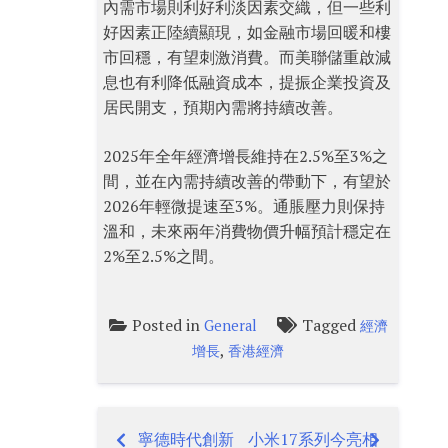
內需市場則利好利淡因素交織，但一些利
好因素正陸續顯現，如金融市場回暖和樓
市回穩，有望刺激消費。而美聯儲重啟減
息也有利降低融資成本，提振企業投資及
居民開支，預期內需將持續改善。
2025年全年經濟增長維持在2.5%至3%之
間，並在內需持續改善的帶動下，有望於
2026年輕微提速至3%。通脹壓力則保持
溫和，未來兩年消費物價升幅預計穩定在
2%至2.5%之間。
Posted in
Tagged
General
經濟
,
增長
香港經濟
寧德時代創新
小米17系列今亮相