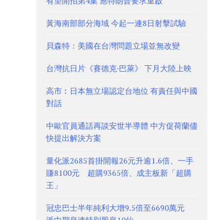
有望開拍第4集 應特朗普要求重啟
黃海南部部分海域 今起一連8日射擊試驗
貝森特：美國在台灣問題立場並無改變
台灣抗日片《賽德克·巴萊》 下月大陸上映
高市︰日本無立場認定台地位 有責任與中國
對話
中歐官員通話再談安世半導體 中方促荷蘭儘
快提出解決方案
量化派2685首掛開報26元升逾1.6倍、一手
賺8100元 超購9365倍、成主板新「超購
王」
冠忠巴士半年純利大增9.5倍至6690萬元