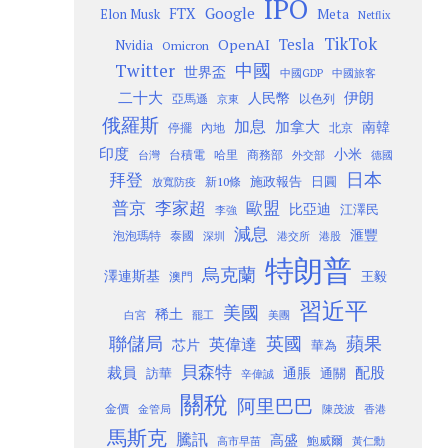
IPO
Google
FTX
Meta
Elon Musk
Netflix
TikTok
Tesla
OpenAI
Nvidia
Omicron
Twitter
中國
世界盃
中國GDP
中國旅客
二十大
伊朗
人民幣
以色列
亞馬遜
京東
俄羅斯
加息
加拿大
南韓
內地
停擺
北京
印度
小米
台灣
台積電
哈里
商務部
外交部
德國
日本
拜登
施政報告
日圓
新10條
放寬防疫
歐盟
普京
李家超
比亞迪
江澤民
李強
減息
滙豐
泡泡瑪特
泰國
深圳
港股
港交所
特朗普
烏克蘭
澤連斯基
澳門
王毅
習近平
美國
稀土
白宮
罷工
美團
聯儲局
蘋果
英國
英偉達
芯片
華為
貝森特
裁員
配股
通脹
訪華
通關
辛偉誠
關稅
阿里巴巴
金價
金管局
香港
陳茂波
馬斯克
騰訊
高盛
高市早苗
鮑威爾
黃仁勳