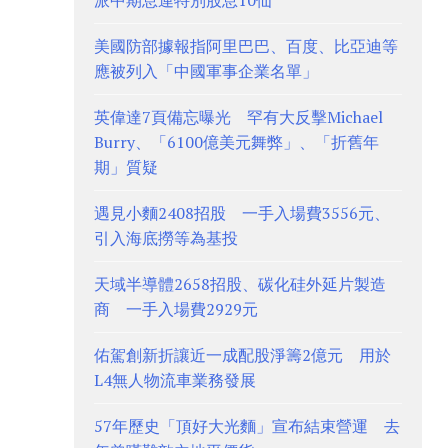
派中期息連特別股息10仙
美國防部據報指阿里巴巴、百度、比亞迪等
應被列入「中國軍事企業名單」
英偉達7頁備忘曝光 罕有大反擊Michael
Burry、「6100億美元舞弊」、「折舊年
期」質疑
遇見小麵2408招股 一手入場費3556元、
引入海底撈等為基投
天域半導體2658招股、碳化硅外延片製造
商 一手入場費2929元
佑駕創新折讓近一成配股淨籌2億元 用於
L4無人物流車業務發展
57年歷史「頂好大光麵」宣布結束營運 去