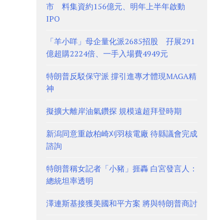
市 料集資約156億元、明年上半年啟動
IPO
「羊小咩」母企量化派2685招股 孖展291
億超購2224倍、一手入場費4949元
特朗普反駁保守派 撐引進專才體現MAGA精
神
擬擴大離岸油氣鑽探 規模遠超拜登時期
新潟同意重啟柏崎刈羽核電廠 待縣議會完成
諮詢
特朗普稱女記者「小豬」捱轟 白宮發言人：
總統坦率透明
澤連斯基接獲美國和平方案 將與特朗普商討