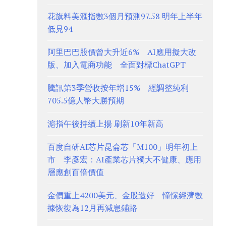
花旗料美滙指數3個月預測97.58 明年上半年
低見94
阿里巴巴股價曾大升近6% AI應用擬大改
版、加入電商功能 全面對標ChatGPT
騰訊第3季營收按年增15% 經調整純利
705.5億人幣大勝預期
滬指午後持續上揚 刷新10年新高
百度自研AI芯片昆侖芯「M100」明年初上
市 李彥宏：AI產業芯片獨大不健康、應用
層應創百倍價值
金價重上4200美元、金股造好 憧憬經濟數
據恢復為12月再減息鋪路