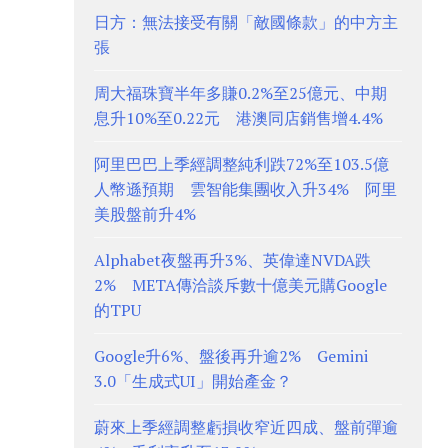
日方：無法接受有關「敵國條款」的中方主
張
周大福珠寶半年多賺0.2%至25億元、中期
息升10%至0.22元 港澳同店銷售增4.4%
阿里巴巴上季經調整純利跌72%至103.5億
人幣遜預期 雲智能集團收入升34% 阿里
美股盤前升4%
Alphabet夜盤再升3%、英偉達NVDA跌
2% META傳洽談斥數十億美元購Google
的TPU
Google升6%、盤後再升逾2% Gemini
3.0「生成式UI」開始產金？
蔚來上季經調整虧損收窄近四成、盤前彈逾