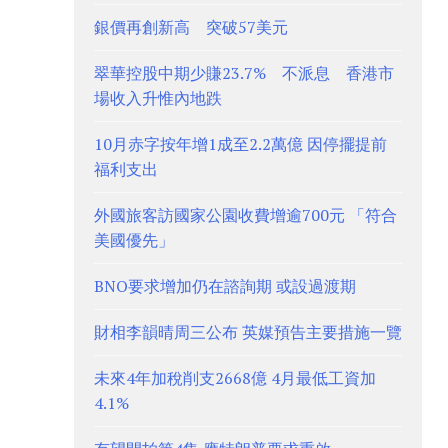
銀價再創新高 突破57美元
翠華控股中期少賺23.7% 不派息 香港市
場收入升惟內地跌
10月赤字按年增1成至2.2萬億 因停擺提前
福利支出
外國旅客訪國家公園收費增逾700元 「符合
美國優先」
BNO要求增加仍在諮詢期 或設過渡期
財相李韻晴周三公布 英媒預告主要措施一覽
未來4年加稅削支2668億 4月最低工資加
4.1%