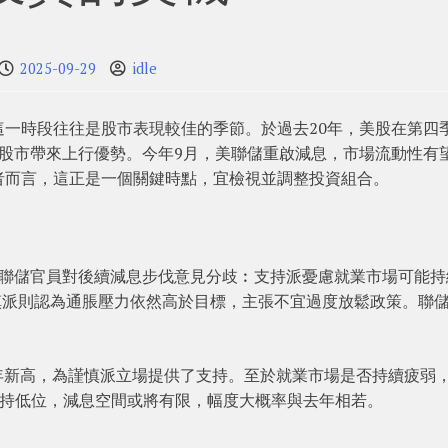
2025-09-29
idle
一時段往往是股市表現較佳的季節。於過去20年，美股在第四
股市帶來上行優勢。今年9月，美聯儲重啟減息，市場流動性有
者而言，這正是一個關鍵時點，宜檢視並調整投資組合。
，聯儲官員對後續減息步伐意見分歧︰支持派憂慮就業市場可能持
謹慎派則認為通脹壓力依然高於目標，主張不宜過度放鬆政策。聯
創近兩年新高，為謹慎派立場提供了支持。至於就業市場是否持續疲弱
率維持低位，減息空間或將有限，幅度大概率與去年相若。