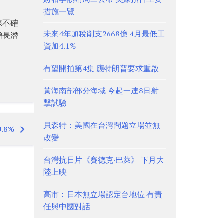
措施一覽
據不確
未來4年加稅削支2668億 4月最低工
增長潛
資加4.1%
有望開拍第4集 應特朗普要求重啟
黃海南部部分海域 今起一連8日射
擊試驗
貝森特：美國在台灣問題立場並無
.8%
改變
台灣抗日片《賽德克·巴萊》 下月大
陸上映
高市︰日本無立場認定台地位 有責
任與中國對話