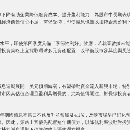
率下降有助企業降低融資成本、提升盈利能力，為股市中長期表
對經濟前景信心不足，需求受抑，即使減息也難以扭轉企業盈利
年平均水平，即使第四季度具備「季節性利好」效應，若就業數據未
議投資策略上宜採取環球多元資產配置，以平衡股市參與度與風
。
減息週期展開，美元預期轉弱，有望帶動資金流入新興市場，特
股市因其估值合理且盈利具增長的，尤為值得關注。對長線投資
 年期國債息率當日不跌反升並曾觸及4.1%，反映市場早已消化
彈。因此，策略上宜優先配置短年期債券，以降低利率波動對投
此捕捉減息週期下債券價格上漲的潛在機會。