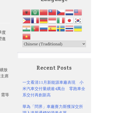
季度
望進
Recent Posts
續放
儲主席
一文看清11月新能源車廠表現 小
米汽車交付量續逾4萬台 零跑車全
，需等
系交付再創新高
華為「問界」車廠賽力斯獲深交所
調入港股通標的證券名單