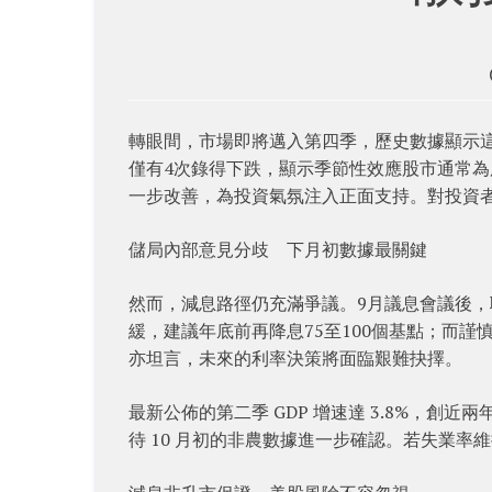
轉眼間，市場即將邁入第四季，歷史數據顯示這
僅有4次錄得下跌，顯示季節性效應股市通常為
一步改善，為投資氣氛注入正面支持。對投資
儲局內部意見分歧 下月初數據最關鍵
然而，減息路徑仍充滿爭議。9月議息會議後
緩，建議年底前再降息75至100個基點；而
亦坦言，未來的利率決策將面臨艱難抉擇。
最新公佈的第二季 GDP 增速達 3.8%，
待 10 月初的非農數據進一步確認。若失業