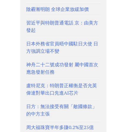
陰霾漸明朗 全球企業放緩加價
習近平與特朗普通電話 京：由美方
發起
日本外務省官員晤中國駐日大使 日
方強調立場不變
神舟二十二號成功發射 屬中國首次
應急發射任務
盧特尼克：特朗普正權衡是否允英
偉達對華出口先進AI芯片
日方：無法接受有關「敵國條款」
的中方主張
周大福珠寶半年多賺0.2%至25億