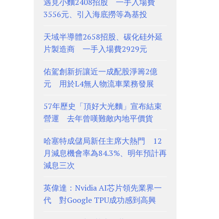
遇見小麵2408招股 一手入場費
3556元、引入海底撈等為基投
天域半導體2658招股、碳化硅外延
片製造商 一手入場費2929元
佑駕創新折讓近一成配股淨籌2億
元 用於L4無人物流車業務發展
57年歷史「頂好大光麵」宣布結束
營運 去年曾嘆難敵內地平價貨
哈塞特成儲局新任主席大熱門 12
月減息機會率為84.3%、明年預計再
減息三次
英偉達：Nvidia AI芯片領先業界一
代 對Google TPU成功感到高興