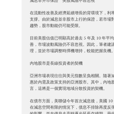
減息非升市保證 美股風險不容忽視
在流動性改善及經濟延續增長的背環境下，利
支撐。由於減息並非股市上行的保證，若市場
趨勢，股市動能仍可能受限。
目前美股估值已明顯高於過去 5 年及 10 
善，市場波動風險仍不容忽視。因此，筆者建
理，並於市場調整時擇機增持，較能把握良機
內地股市是長線投資者的契機
亞洲市場表現往往與美元指數呈負相關。隨著
惠於內需及政策支持的亞洲股市。其中，內地
言，這將是一個實現地域分散投資的契機。
在債市方面，美聯儲今年首次減息後，美國 10
在減息空間有限的情況下，債息不排除再度反
的影響，並在債息走高時逐步延長存續期，藉