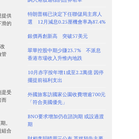
特朗普稱已決定下任聯儲局主席人
現提供
選 12月減息0.25厘機會率為87.4%
下滑的
銀價再創新高 突破57美元
能改
翠華控股中期少賺23.7% 不派息
險管
香港市場收入升惟內地跌
10月赤字按年增1成至2.2萬億 因停
擺提前福利支出
別是受
外國旅客訪國家公園收費增逾700元
者而
「符合美國優先」
BNO要求增加仍在諮詢期 或設過渡
預期。
期
資組合
財相李韻晴周三公布 英媒預告主要