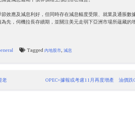
季節效應及減息利好，但同時存在減息幅度受限、就業及通脹數
債為先，伺機拉長存續期，並關注美元走弱下亞洲市場所蘊藏的
Tagged
,
eneral
內地股市
減息
迎老
OPEC+據報或考慮11月再度增產 油價跌0