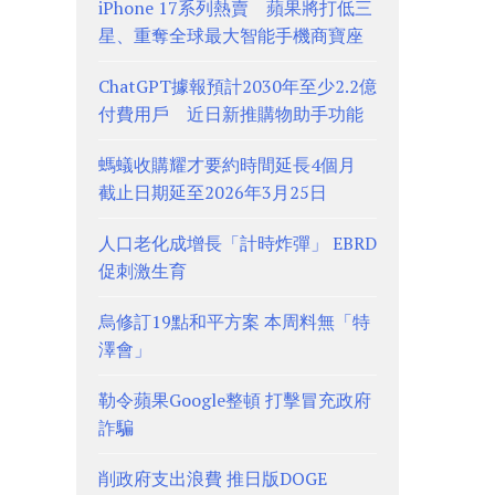
iPhone 17系列熱賣 蘋果將打低三
星、重奪全球最大智能手機商寶座
ChatGPT據報預計2030年至少2.2億
付費用戶 近日新推購物助手功能
螞蟻收購耀才要約時間延長4個月
截止日期延至2026年3月25日
人口老化成增長「計時炸彈」 EBRD
促刺激生育
烏修訂19點和平方案 本周料無「特
澤會」
勒令蘋果Google整頓 打擊冒充政府
詐騙
削政府支出浪費 推日版DOGE