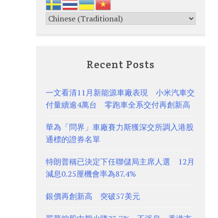
Recent Posts
一文看清11月新能源車廠表現 小米汽車交
付量續逾4萬台 零跑車全系交付再創新高
華為「問界」車廠賽力斯獲深交所調入港股
通標的證券名單
特朗普稱已決定下任聯儲局主席人選 12月
減息0.25厘機會率為87.4%
銀價再創新高 突破57美元