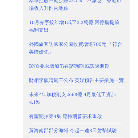
翠華控股中期少賺23.7% 不派息 香港市
場收入升惟內地跌
10月赤字按年增1成至2.2萬億 因停擺提前
福利支出
外國旅客訪國家公園收費增逾700元 「符合
美國優先」
BNO要求增加仍在諮詢期 或設過渡期
財相李韻晴周三公布 英媒預告主要措施一覽
未來4年加稅削支2668億 4月最低工資加
4.1%
有望開拍第4集 應特朗普要求重啟
黃海南部部分海域 今起一連8日射擊試驗