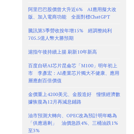
阿里巴巴股價曾大升近6% AI應用擬大改
版、加入電商功能 全面對標ChatGPT
騰訊第3季營收按年增15% 經調整純利
705.5億人幣大勝預期
滬指午後持續上揚 刷新10年新高
百度自研AI芯片昆侖芯「M100」明年初上
市 李彥宏：AI產業芯片獨大不健康、應用
層應創百倍價值
金價重上4200美元、金股造好 憧憬經濟數
據恢復為12月再減息鋪路
油市預測大轉向、OPEC改為預計明年略為
「供應過剩」 油價急跌4%、三桶油跌1%
至3%