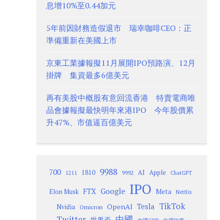
息增10%至0.44加元
5年前因財務造假退市 瑞幸咖啡CEO：正
準備重新在美國上市
京東工業據報擬11月展開IPO預路演、12月
掛牌 集資最多6億美元
再有美股中概股有意回流香港 特賣電商唯
品會據報擬最快明年來港IPO 今年股價累
升47%、市值逼百億美元
9988
700
1810
AI
Apple
1211
9992
ChatGPT
IPO
Google
FTX
Meta
Elon Musk
Netflix
TikTok
Tesla
OpenAI
Nvidia
Omicron
Twitter
中國
世界盃