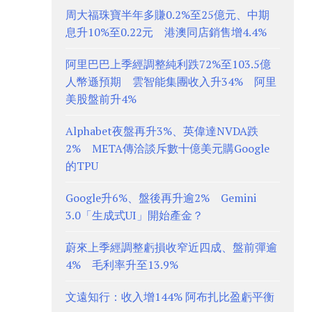
周大福珠寶半年多賺0.2%至25億元、中期
息升10%至0.22元 港澳同店銷售增4.4%
阿里巴巴上季經調整純利跌72%至103.5億
人幣遜預期 雲智能集團收入升34% 阿里
美股盤前升4%
Alphabet夜盤再升3%、英偉達NVDA跌
2% META傳洽談斥數十億美元購Google
的TPU
Google升6%、盤後再升逾2% Gemini
3.0「生成式UI」開始產金？
蔚來上季經調整虧損收窄近四成、盤前彈逾
4% 毛利率升至13.9%
文遠知行：收入增144% 阿布扎比盈虧平衡