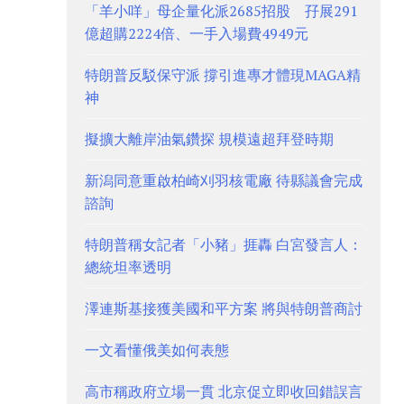
「羊小咩」母企量化派2685招股 孖展291
億超購2224倍、一手入場費4949元
特朗普反駁保守派 撐引進專才體現MAGA精
神
擬擴大離岸油氣鑽探 規模遠超拜登時期
新潟同意重啟柏崎刈羽核電廠 待縣議會完成
諮詢
特朗普稱女記者「小豬」捱轟 白宮發言人：
總統坦率透明
澤連斯基接獲美國和平方案 將與特朗普商討
一文看懂俄美如何表態
高市稱政府立場一貫 北京促立即收回錯誤言