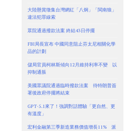
大陸懸賞徵集台灣網紅「八炯」「閩南狼」
違法犯罪線索
眾院通過撥款法案 終結43日停擺
FBI局長宣布 中國同意阻止芬太尼相關化學
品的計劃
儲局官員柯林斯傾向12月維持利率不變 以
抑制通脹
美國眾議院通過臨時撥款法案 待特朗普簽
署後政府停擺將結束
GPT-5.1來了！強調對話體驗「更自然、更
有溫度」
宏利金融第三季新造業務價值增長11% 派