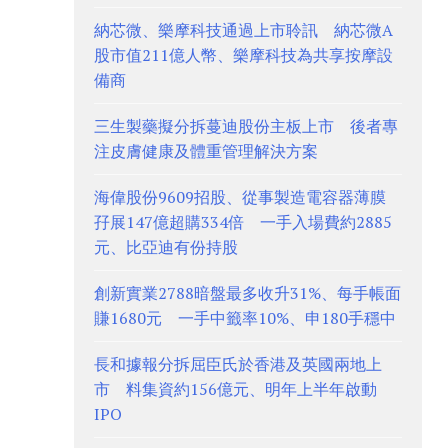
納芯微、樂摩科技通過上市聆訊 納芯微A
股市值211億人幣、樂摩科技為共享按摩設
備商
三生製藥擬分拆蔓迪股份主板上市 後者專
注皮膚健康及體重管理解決方案
海偉股份9609招股、從事製造電容器薄膜
孖展147億超購334倍 一手入場費約2885
元、比亞迪有份持股
創新實業2788暗盤最多收升31%、每手帳面
賺1680元 一手中籤率10%、申180手穩中
長和據報分拆屈臣氏於香港及英國兩地上
市 料集資約156億元、明年上半年啟動
IPO