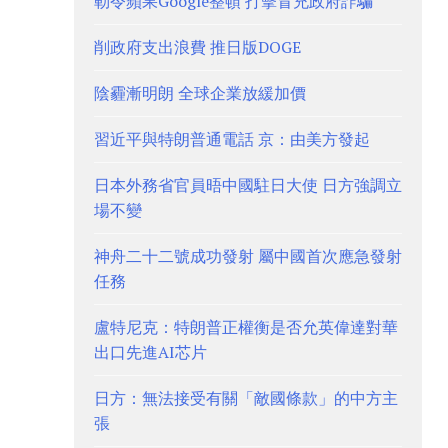
勒令蘋果Google整頓 打擊冒充政府詐騙
削政府支出浪費 推日版DOGE
陰霾漸明朗 全球企業放緩加價
習近平與特朗普通電話 京：由美方發起
日本外務省官員晤中國駐日大使 日方強調立
場不變
神舟二十二號成功發射 屬中國首次應急發射
任務
盧特尼克：特朗普正權衡是否允英偉達對華
出口先進AI芯片
日方：無法接受有關「敵國條款」的中方主
張