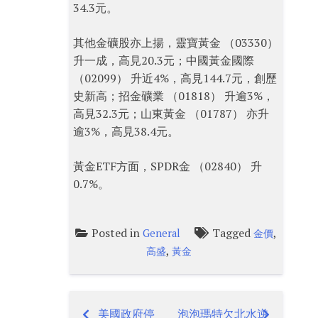
34.3元。
其他金礦股亦上揚，靈寶黃金 （03330）
升一成，高見20.3元；中國黃金國際
（02099） 升近4%，高見144.7元，創歷
史新高；招金礦業 （01818） 升逾3%，
高見32.3元；山東黃金 （01787） 亦升
逾3%，高見38.4元。
黃金ETF方面，SPDR金 （02840） 升
0.7%。
Posted in
Tagged
,
General
金價
,
高盛
黃金
美國政府停
泡泡瑪特欠北水逆