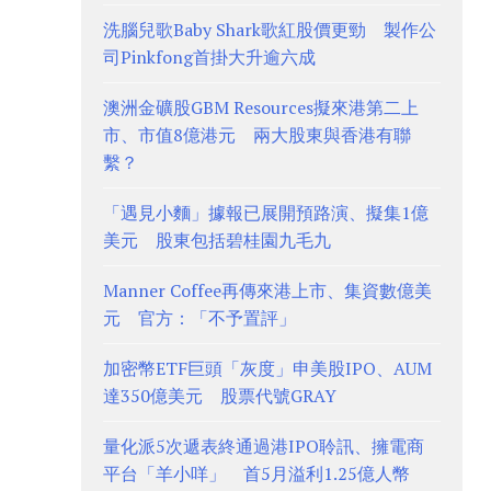
洗腦兒歌Baby Shark歌紅股價更勁 製作公
司Pinkfong首掛大升逾六成
澳洲金礦股GBM Resources擬來港第二上
市、市值8億港元 兩大股東與香港有聯
繫？
「遇見小麵」據報已展開預路演、擬集1億
美元 股東包括碧桂園九毛九
Manner Coffee再傳來港上市、集資數億美
元 官方：「不予置評」
加密幣ETF巨頭「灰度」申美股IPO、AUM
達350億美元 股票代號GRAY
量化派5次遞表終通過港IPO聆訊、擁電商
平台「羊小咩」 首5月溢利1.25億人幣