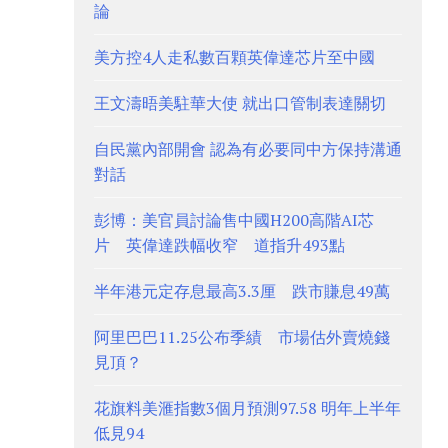
論
美方控4人走私數百顆英偉達芯片至中國
王文濤晤美駐華大使 就出口管制表達關切
自民黨內部開會 認為有必要同中方保持溝通
對話
彭博：美官員討論售中國H200高階AI芯
片 英偉達跌幅收窄 道指升493點
半年港元定存息最高3.3厘 跌市賺息49萬
阿里巴巴11.25公布季績 市場估外賣燒錢
見頂？
花旗料美滙指數3個月預測97.58 明年上半年
低見94