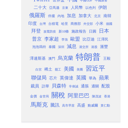
中國GDP
中國旅客
二十大
伊朗
人民幣
以色列
亞馬遜
京東
俄羅斯
加息
加拿大
南韓
內地
停擺
北京
印度
小米
台灣
台積電
哈里
商務部
外交部
德國
日本
拜登
施政報告
日圓
新10條
放寬防疫
歐盟
普京
李家超
比亞迪
江澤民
李強
減息
滙豐
泡泡瑪特
泰國
深圳
港股
港交所
特朗普
烏克蘭
澤連斯基
澳門
王毅
習近平
美國
稀土
白宮
罷工
美團
聯儲局
蘋果
英國
英偉達
芯片
華為
貝森特
裁員
配股
通脹
訪華
通關
辛偉誠
關稅
阿里巴巴
金價
金管局
香港
陳茂波
馬斯克
騰訊
高盛
高市早苗
鮑威爾
黃仁勳