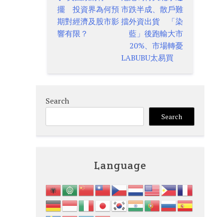
Post
擺 投資界為何預
市跌半成、散戶難
navigation
期對經濟及股市影
擋外資出貨 「染
響有限？
藍」後跑輸大市
20%、市場轉憂
LABUBU太易買
Search
Search
Language