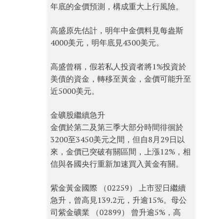
年底的金價預測，構成重大上行風險。
高盛原先估計，明年中金價料見每盎斯
4000美元，明年底見4300美元。
高盛曾稱，假若私人投資者將1%投資於
美債的資金，轉移至黃金，金價可能升至
近5000美元。
金礦股繼續急升
金價於第二及第三季大部分時間徘徊於
3200至3450美元之間，但自8月29日以
來，金價已突破有關區間，上漲12%，相
信與各國央行重新加速買入黃金有關。
紫金黃金國際 （02259） 上市翌日繼續
急升，曾高見139.2元，升逾15%。母公
司紫金礦業 （02899） 曾升逾5%，高