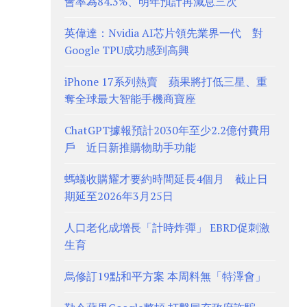
會率為84.3%、明年預計再減息三次
英偉達：Nvidia AI芯片領先業界一代 對
Google TPU成功感到高興
iPhone 17系列熱賣 蘋果將打低三星、重
奪全球最大智能手機商寶座
ChatGPT據報預計2030年至少2.2億付費用
戶 近日新推購物助手功能
螞蟻收購耀才要約時間延長4個月 截止日
期延至2026年3月25日
人口老化成增長「計時炸彈」 EBRD促刺激
生育
烏修訂19點和平方案 本周料無「特澤會」