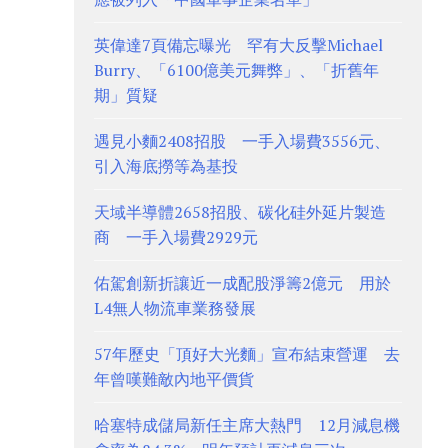
英偉達7頁備忘曝光 罕有大反擊Michael
Burry、「6100億美元舞弊」、「折舊年
期」質疑
遇見小麵2408招股 一手入場費3556元、
引入海底撈等為基投
天域半導體2658招股、碳化硅外延片製造
商 一手入場費2929元
佑駕創新折讓近一成配股淨籌2億元 用於
L4無人物流車業務發展
57年歷史「頂好大光麵」宣布結束營運 去
年曾嘆難敵內地平價貨
哈塞特成儲局新任主席大熱門 12月減息機