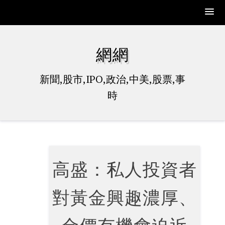
Skip
to
網網
content
新聞,股市,IPO,政治,中美,股票,事
時
高盛：私人投資者
對黃金興趣濃厚、