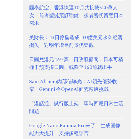
國泰航空、香港快運10月共接載320萬人
次 前者聖誕預訂強健、後者密切留意日本
需求
美財長：43日停擺造成110億美元永久經濟
損失 對明年增長前景仍樂觀
日圓兌港元4.97算 日政府顧問：日本可積
極干預支撐日圓、或跌至160前就出手
Sam Altman內部信曝光：AI領先優勢收
窄 Gemini 令OpenAI面臨嚴峻挑戰
「港話通」試行版上架 即時回應日常生活
問題
Google Nano Banana Pro來了！生成圖像
能力大提升 支持多種語言