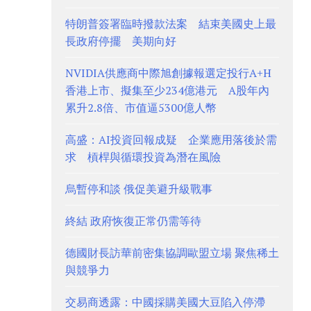
特朗普簽署臨時撥款法案 結束美國史上最
長政府停擺 美期向好
NVIDIA供應商中際旭創據報選定投行A+H
香港上市、擬集至少234億港元 A股年內
累升2.8倍、市值逼5300億人幣
高盛：AI投資回報成疑 企業應用落後於需
求 槓桿與循環投資為潛在風險
烏暫停和談 俄促美避升級戰事
終結 政府恢復正常仍需等待
德國財長訪華前密集協調歐盟立場 聚焦稀土
與競爭力
交易商透露：中國採購美國大豆陷入停滯