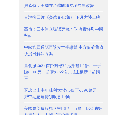
貝森特：美國在台灣問題立場並無改變
台灣抗日片《賽德克·巴萊》 下月大陸上映
高市︰日本無立場認定台地位 有責任與中國
對話
中歐官員通話再談安世半導體 中方促荷蘭儘
快提出解決方案
量化派2685首掛開報26元升逾1.6倍、一手
賺8100元 超購9365倍、成主板新「超購
王」
冠忠巴士半年純利大增9.5倍至6690萬元
派中期息連特別股息10仙
美國防部據報指阿里巴巴、百度、比亞迪等
應被列入「中國軍事企業名單」