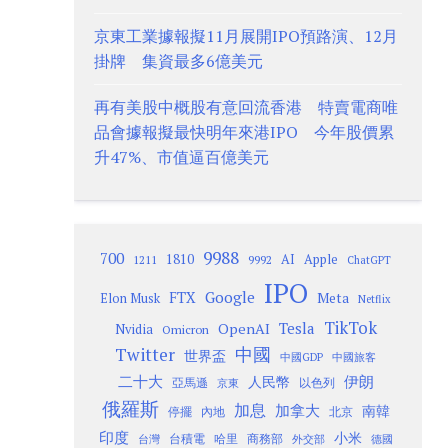
京東工業據報擬11月展開IPO預路演、12月
掛牌 集資最多6億美元
再有美股中概股有意回流香港 特賣電商唯
品會據報擬最快明年來港IPO 今年股價累
升47%、市值逼百億美元
9988
700
1810
AI
Apple
1211
9992
ChatGPT
IPO
Google
FTX
Meta
Elon Musk
Netflix
TikTok
Tesla
OpenAI
Nvidia
Omicron
Twitter
中國
世界盃
中國GDP
中國旅客
二十大
伊朗
人民幣
以色列
亞馬遜
京東
俄羅斯
加息
加拿大
南韓
內地
停擺
北京
印度
小米
台灣
台積電
哈里
商務部
外交部
德國