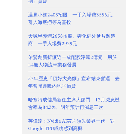
期」質疑
遇見小麵2408招股 一手入場費3556元、
引入海底撈等為基投
天域半導體2658招股、碳化硅外延片製造
商 一手入場費2929元
佑駕創新折讓近一成配股淨籌2億元 用於
L4無人物流車業務發展
57年歷史「頂好大光麵」宣布結束營運 去
年曾嘆難敵內地平價貨
哈塞特成儲局新任主席大熱門 12月減息機
會率為84.3%、明年預計再減息三次
英偉達：Nvidia AI芯片領先業界一代 對
Google TPU成功感到高興