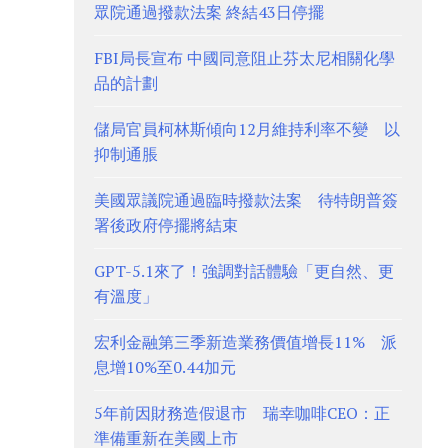
眾院通過撥款法案 終結43日停擺
FBI局長宣布 中國同意阻止芬太尼相關化學
品的計劃
儲局官員柯林斯傾向12月維持利率不變 以
抑制通脹
美國眾議院通過臨時撥款法案 待特朗普簽
署後政府停擺將結束
GPT-5.1來了！強調對話體驗「更自然、更
有溫度」
宏利金融第三季新造業務價值增長11% 派
息增10%至0.44加元
5年前因財務造假退市 瑞幸咖啡CEO：正
準備重新在美國上市