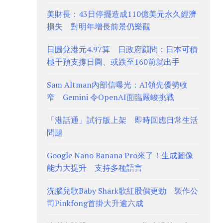
美財長：43日停擺造成110億美元永久經濟
損失 對明年增長前景仍樂觀
日圓兌港元4.97算 日政府顧問：日本可積
極干預支撐日圓、或跌至160前就出手
Sam Altman內部信曝光：AI領先優勢收
窄 Gemini 令OpenAI面臨嚴峻挑戰
「港話通」試行版上架 即時回應日常生活
問題
Google Nano Banana Pro來了！生成圖像
能力大提升 支持多種語言
洗腦兒歌Baby Shark歌紅股價更勁 製作公
司Pinkfong首掛大升逾六成