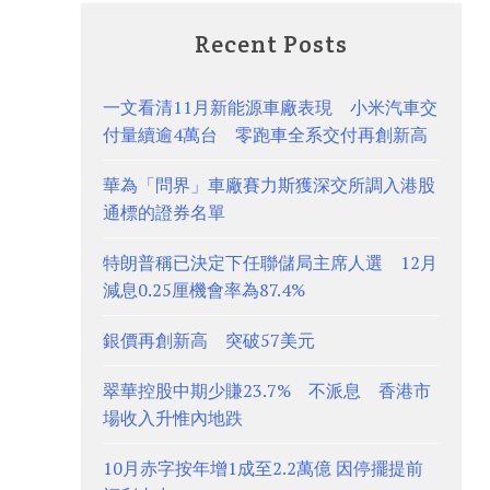
Recent Posts
一文看清11月新能源車廠表現 小米汽車交
付量續逾4萬台 零跑車全系交付再創新高
華為「問界」車廠賽力斯獲深交所調入港股
通標的證券名單
特朗普稱已決定下任聯儲局主席人選 12月
減息0.25厘機會率為87.4%
銀價再創新高 突破57美元
翠華控股中期少賺23.7% 不派息 香港市
場收入升惟內地跌
10月赤字按年增1成至2.2萬億 因停擺提前