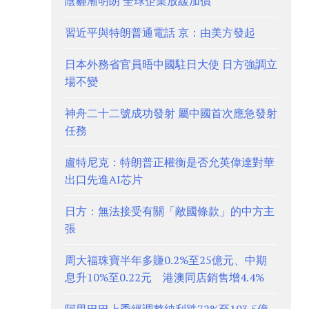
陰霾漸明朗 全球企業放緩加價
習近平與特朗普通電話 京：由美方發起
日本外務省官員晤中國駐日大使 日方強調立
場不變
神舟二十二號成功發射 屬中國首次應急發射
任務
盧特尼克：特朗普正權衡是否允英偉達對華
出口先進AI芯片
日方：無法接受有關「敵國條款」的中方主
張
周大福珠寶半年多賺0.2%至25億元、中期
息升10%至0.22元 港澳同店銷售增4.4%