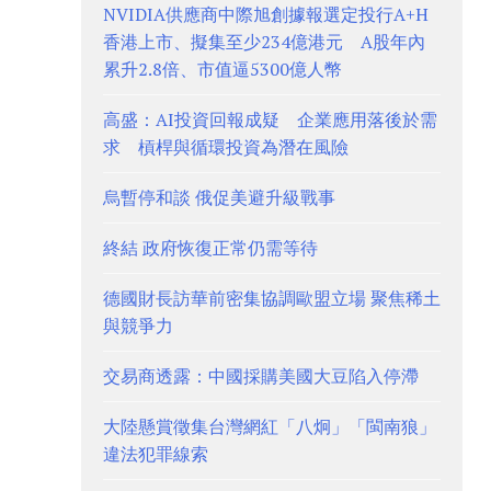
NVIDIA供應商中際旭創據報選定投行A+H
香港上市、擬集至少234億港元 A股年內
累升2.8倍、市值逼5300億人幣
高盛：AI投資回報成疑 企業應用落後於需
求 槓桿與循環投資為潛在風險
烏暫停和談 俄促美避升級戰事
終結 政府恢復正常仍需等待
德國財長訪華前密集協調歐盟立場 聚焦稀土
與競爭力
交易商透露：中國採購美國大豆陷入停滯
大陸懸賞徵集台灣網紅「八炯」「閩南狼」
違法犯罪線索