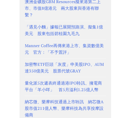
澳洲金礦股GBM Resources擬來港第二上
市、市值8億港元 兩大股東與香港有聯
繫？
「遇見小麵」據報已展開預路演、擬集1億
美元 股東包括碧桂園九毛九
Manner Coffee再傳來港上市、集資數億美
元 官方：「不予置評」
加密幣ETF巨頭「灰度」申美股IPO、AUM
達350億美元 股票代號GRAY
量化派5次遞表終通過港IPO聆訊、擁電商
平台「羊小咩」 首5月溢利1.25億人幣
納芯微、樂摩科技通過上市聆訊 納芯微A
股市值211億人幣、樂摩科技為共享按摩設
備商