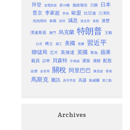
日本
拜登
施政報告
日圓
新10條
放寬防疫
歐盟
普京
李家超
比亞迪
江澤民
李強
減息
滙豐
泡泡瑪特
泰國
深圳
港股
港交所
特朗普
烏克蘭
澤連斯基
澳門
王毅
習近平
美國
稀土
白宮
罷工
美團
聯儲局
蘋果
英國
英偉達
芯片
華為
貝森特
裁員
配股
通脹
訪華
通關
辛偉誠
關稅
阿里巴巴
金價
金管局
香港
陳茂波
馬斯克
騰訊
高盛
高市早苗
鮑威爾
黃仁勳
Archives