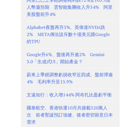
阿里巴巴上季經調整純利跌72%至103.5億
人幣遜預期 雲智能集團收入升34% 阿里
美股盤前升4%
Alphabet夜盤再升3%、英偉達NVDA跌
2% META傳洽談斥數十億美元購Google
的TPU
Google升6%、盤後再升逾2% Gemini
3.0「生成式UI」開始產金？
蔚來上季經調整虧損收窄近四成、盤前彈逾
4% 毛利率升至13.9%
文遠知行：收入增144% 阿布扎比盈虧平衡
國泰航空、香港快運10月共接載320萬人
次 前者聖誕預訂強健、後者密切留意日本
需求