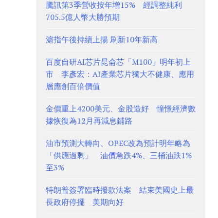
騰訊第3季營收按年增15% 經調整純利
705.5億人幣大勝預期
滬指午後持續上揚 刷新10年新高
百度自研AI芯片昆侖芯「M100」明年初上
市 李彥宏：AI產業芯片獨大不健康、應用
層應創百倍價值
金價重上4200美元、金股造好 憧憬經濟數
據恢復為12月再減息鋪路
油市預測大轉向、OPEC改為預計明年略為
「供應過剩」 油價急跌4%、三桶油跌1%
至3%
特朗普簽署臨時撥款法案 結束美國史上最
長政府停擺 美期向好