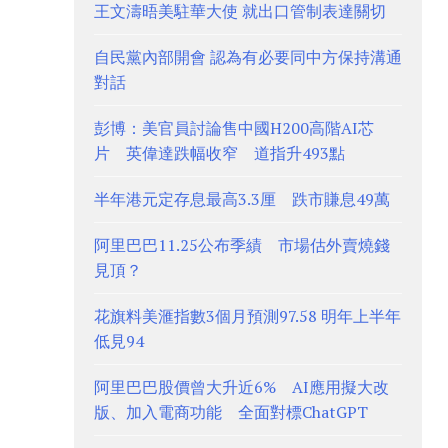
王文濤晤美駐華大使 就出口管制表達關切
自民黨內部開會 認為有必要同中方保持溝通
對話
彭博：美官員討論售中國H200高階AI芯
片 英偉達跌幅收窄 道指升493點
半年港元定存息最高3.3厘 跌市賺息49萬
阿里巴巴11.25公布季績 市場估外賣燒錢
見頂？
花旗料美滙指數3個月預測97.58 明年上半年
低見94
阿里巴巴股價曾大升近6% AI應用擬大改
版、加入電商功能 全面對標ChatGPT