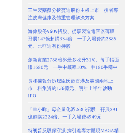
三生製藥擬分拆蔓迪股份主板上市 後者專
注皮膚健康及體重管理解決方案
海偉股份9609招股、從事製造電容器薄膜
孖展147億超購334倍 一手入場費約2885
元、比亞迪有份持股
創新實業2788暗盤最多收升31%、每手帳面
賺1680元 一手中籤率10%、申180手穩中
長和據報分拆屈臣氏於香港及英國兩地上
市 料集資約156億元、明年上半年啟動
IPO
「羊小咩」母企量化派2685招股 孖展291
億超購2224倍、一手入場費4949元
特朗普反駁保守派 撐引進專才體現MAGA精