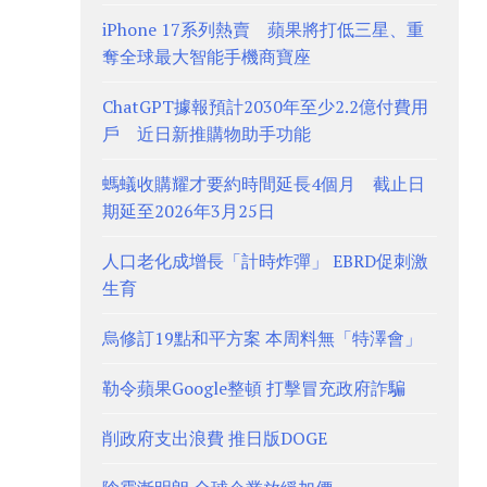
iPhone 17系列熱賣 蘋果將打低三星、重
奪全球最大智能手機商寶座
ChatGPT據報預計2030年至少2.2億付費用
戶 近日新推購物助手功能
螞蟻收購耀才要約時間延長4個月 截止日
期延至2026年3月25日
人口老化成增長「計時炸彈」 EBRD促刺激
生育
烏修訂19點和平方案 本周料無「特澤會」
勒令蘋果Google整頓 打擊冒充政府詐騙
削政府支出浪費 推日版DOGE