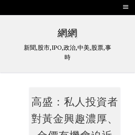
Skip
to
網網
content
新聞,股市,IPO,政治,中美,股票,事
時
高盛：私人投資者
對黃金興趣濃厚、