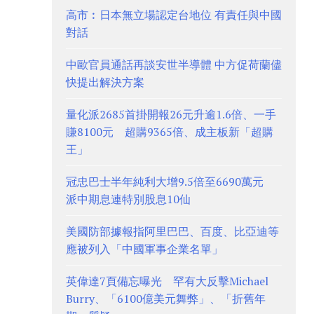
高市︰日本無立場認定台地位 有責任與中國
對話
中歐官員通話再談安世半導體 中方促荷蘭儘
快提出解決方案
量化派2685首掛開報26元升逾1.6倍、一手
賺8100元 超購9365倍、成主板新「超購
王」
冠忠巴士半年純利大增9.5倍至6690萬元
派中期息連特別股息10仙
美國防部據報指阿里巴巴、百度、比亞迪等
應被列入「中國軍事企業名單」
英偉達7頁備忘曝光 罕有大反擊Michael
Burry、「6100億美元舞弊」、「折舊年