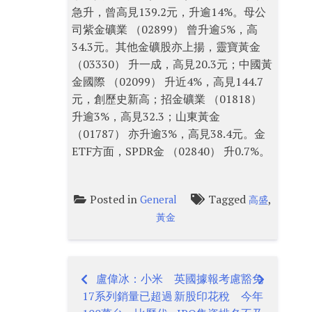
急升，曾高見139.2元，升逾14%。母公
司紫金礦業 （02899） 曾升逾5%，高
34.3元。其他金礦股亦上揚，靈寶黃金
（03330） 升一成，高見20.3元；中國黃
金國際 （02099） 升近4%，高見144.7
元，創歷史新高；招金礦業 （01818）
升逾3%，高見32.3；山東黃金
（01787） 亦升逾3%，高見38.4元。金
ETF方面，SPDR金 （02840） 升0.7%。
Posted in
Tagged
,
General
高盛
黃金
盧偉冰：小米
英國據報考慮豁免
Post
17系列銷量已超過
新股印花稅 今年