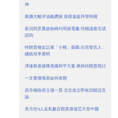
神
擬擴大離岸油氣鑽探 規模遠超拜登時期
新潟同意重啟柏崎刈羽核電廠 待縣議會完成
諮詢
特朗普稱女記者「小豬」捱轟 白宮發言人：
總統坦率透明
澤連斯基接獲美國和平方案 將與特朗普商討
一文看懂俄美如何表態
高市稱政府立場一貫 北京促立即收回錯誤言
論
美方控4人走私數百顆英偉達芯片至中國