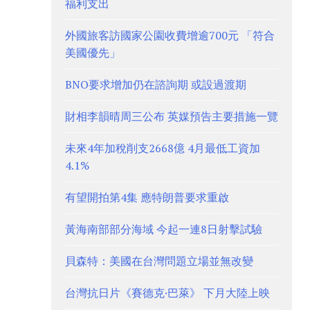
福利支出
外國旅客訪國家公園收費增逾700元 「符合
美國優先」
BNO要求增加仍在諮詢期 或設過渡期
財相李韻晴周三公布 英媒預告主要措施一覽
未來4年加稅削支2668億 4月最低工資加
4.1%
有望開拍第4集 應特朗普要求重啟
黃海南部部分海域 今起一連8日射擊試驗
貝森特：美國在台灣問題立場並無改變
台灣抗日片《賽德克·巴萊》 下月大陸上映