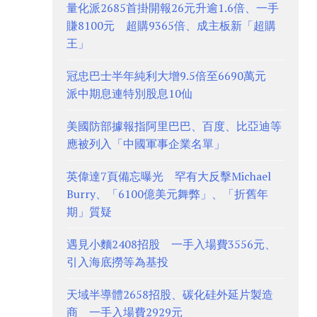
量化派2685首掛開報26元升逾1.6倍、一手
賺8100元 超購9365倍、成主板新「超購
王」
冠忠巴士半年純利大增9.5倍至6690萬元
派中期息連特別股息10仙
美國防部據報指阿里巴巴、百度、比亞迪等
應被列入「中國軍事企業名單」
英偉達7頁備忘曝光 罕有大反擊Michael
Burry、「6100億美元舞弊」、「折舊年
期」質疑
遇見小麵2408招股 一手入場費3556元、
引入海底撈等為基投
天域半導體2658招股、碳化硅外延片製造
商 一手入場費2929元