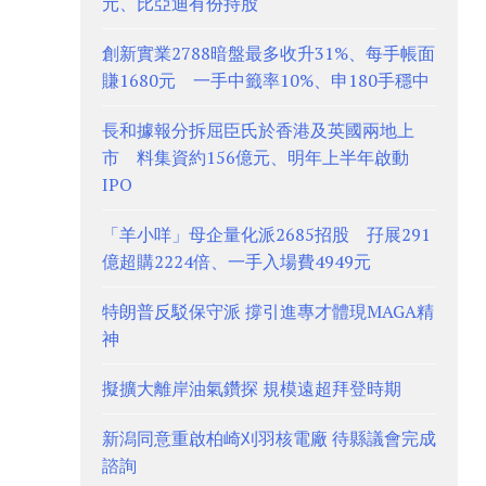
元、比亞迪有份持股
創新實業2788暗盤最多收升31%、每手帳面
賺1680元 一手中籤率10%、申180手穩中
長和據報分拆屈臣氏於香港及英國兩地上
市 料集資約156億元、明年上半年啟動
IPO
「羊小咩」母企量化派2685招股 孖展291
億超購2224倍、一手入場費4949元
特朗普反駁保守派 撐引進專才體現MAGA精
神
擬擴大離岸油氣鑽探 規模遠超拜登時期
新潟同意重啟柏崎刈羽核電廠 待縣議會完成
諮詢