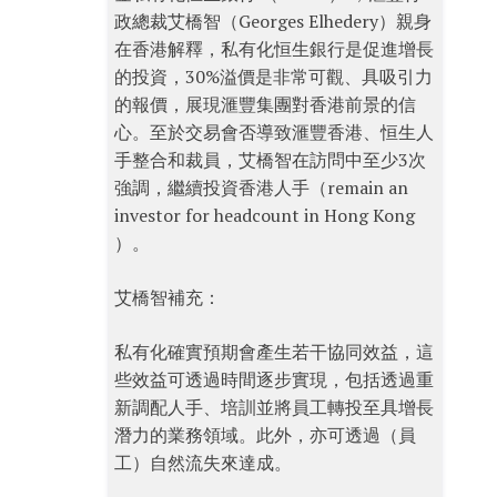
政總裁艾橋智（Georges Elhedery）親身
在香港解釋，私有化恒生銀行是促進增長
的投資，30%溢價是非常可觀、具吸引力
的報價，展現滙豐集團對香港前景的信
心。至於交易會否導致滙豐香港、恒生人
手整合和裁員，艾橋智在訪問中至少3次
強調，繼續投資香港人手（remain an
investor for headcount in Hong Kong
）。
艾橋智補充：
私有化確實預期會產生若干協同效益，這
些效益可透過時間逐步實現，包括透過重
新調配人手、培訓並將員工轉投至具增長
潛力的業務領域。此外，亦可透過（員
工）自然流失來達成。