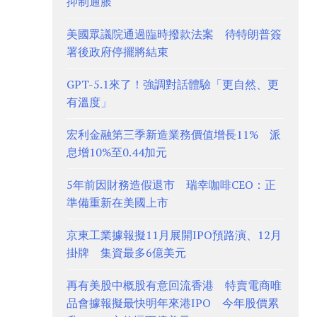
抑制通脹
美國眾議院通過臨時撥款法案 待特朗普簽
署後政府停擺將結束
GPT-5.1來了！強調對話體驗「更自然、更
有溫度」
宏利金融第三季新造業務價值增長11% 派
息增10%至0.44加元
5年前因財務造假退市 瑞幸咖啡CEO：正
準備重新在美國上市
京東工業據報擬11月展開IPO預路演、12月
掛牌 集資最多6億美元
再有美股中概股有意回流香港 特賣電商唯
品會據報擬最快明年來港IPO 今年股價累