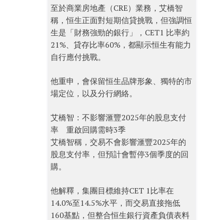
至於商業房地產（CRE）業務，艾橋智
稱，恒生正面對短期信貸挑戰，但強調恒
生是「財務強勁的銀行」，CET1 比率約
21%、貸存比率60%，都顯示恒生有能力
自行應付挑戰。
他重申，會保留恒生品牌形象、獨特的市
場定位，以及分行網絡。
艾橋智：不影響滙豐2025年的股息支付
率 重啟回購需時3季
艾橋智稱，交易不會影響滙豐2025年的
股息支付率，但預計會暫停3個季度的回
購。
他解釋，集團目標維持CET 1比率在
14.0%至14.5%水平，而交易直接拖低
160基點，但整合恒生銀行資產負債表料