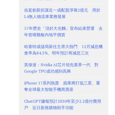
佑駕創新折讓近一成配股淨籌2億元 用於
L4無人物流車業務發展
57年歷史「頂好大光麵」宣布結束營運 去
年曾嘆難敵內地平價貨
哈塞特成儲局新任主席大熱門 12月減息機
會率為84.3%、明年預計再減息三次
英偉達：Nvidia AI芯片領先業界一代 對
Google TPU成功感到高興
iPhone 17系列熱賣 蘋果將打低三星、重
奪全球最大智能手機商寶座
ChatGPT據報預計2030年至少2.2億付費用
戶 近日新推購物助手功能