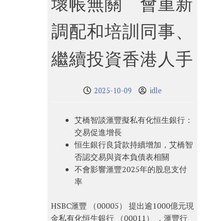
壞帳無關 會重新
調配和培訓同事、
繼續投資香港人手
2025-10-09
idle
艾橋智談滙豐擬私有化恒生銀行：
交易促進增長
恒生銀行良貸款持續增加，艾橋智
否認交易與資本負債表相關
不會影響滙豐2025年的股息支付
率
HSBC滙豐 （00005） 提出逾1000億元現
金私有化恒生銀行 （00011） ，滙豐行