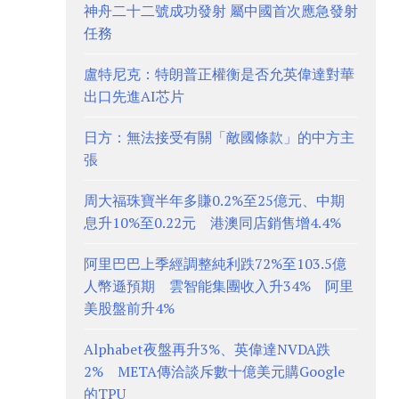
神舟二十二號成功發射 屬中國首次應急發射
任務
盧特尼克：特朗普正權衡是否允英偉達對華
出口先進AI芯片
日方：無法接受有關「敵國條款」的中方主
張
周大福珠寶半年多賺0.2%至25億元、中期
息升10%至0.22元 港澳同店銷售增4.4%
阿里巴巴上季經調整純利跌72%至103.5億
人幣遜預期 雲智能集團收入升34% 阿里
美股盤前升4%
Alphabet夜盤再升3%、英偉達NVDA跌
2% META傳洽談斥數十億美元購Google
的TPU