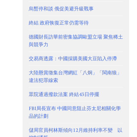
烏暫停和談 俄促美避升級戰事
終結 政府恢復正常仍需等待
德國財長訪華前密集協調歐盟立場 聚焦稀土
與競爭力
交易商透露：中國採購美國大豆陷入停滯
大陸懸賞徵集台灣網紅「八炯」「閩南狼」
違法犯罪線索
眾院通過撥款法案 終結43日停擺
FBI局長宣布 中國同意阻止芬太尼相關化學
品的計劃
儲局官員柯林斯傾向12月維持利率不變 以