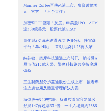
Manner Coffee再傳來港上市、集資數億美
元 官方：「不予置評」
加密幣ETF巨頭「灰度」申美股IPO、AUM
達350億美元 股票代號GRAY
量化派5次遞表終通過港IPO聆訊、擁電商
平台「羊小咩」 首5月溢利1.25億人幣
納芯微、樂摩科技通過上市聆訊 納芯微A
股市值211億人幣、樂摩科技為共享按摩設
備商
三生製藥擬分拆蔓迪股份主板上市 後者專
注皮膚健康及體重管理解決方案
海偉股份9609招股、從事製造電容器薄膜
孖展147億超購334倍 一手入場費約2885