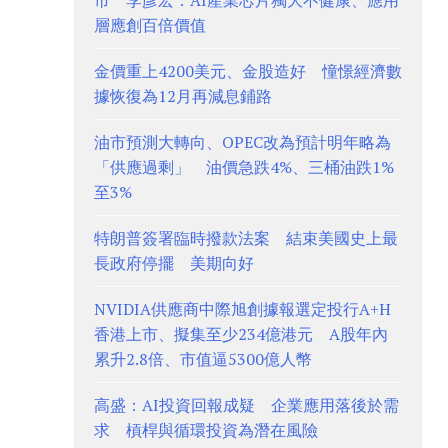
市 李彥宏：AI產業芯片獨大不健康、應用
層應創百倍價值
金價重上4200美元、金股造好 憧憬經濟數
據恢復為12月再減息鋪路
油市預測大轉向、OPEC改為預計明年略為
「供應過剩」 油價急跌4%、三桶油跌1%
至3%
特朗普簽署臨時撥款法案 結束美國史上最
長政府停擺 美期向好
NVIDIA供應商中際旭創據報選定投行A+H
香港上市、擬集至少234億港元 A股年內
累升2.8倍、市值逼5300億人幣
高盛：AI投資回報成疑 企業應用落後於需
求 槓桿與循環投資為潛在風險