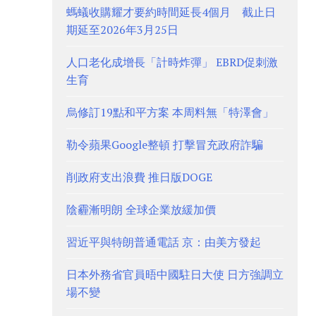
螞蟻收購耀才要約時間延長4個月 截止日
期延至2026年3月25日
人口老化成增長「計時炸彈」 EBRD促刺激
生育
烏修訂19點和平方案 本周料無「特澤會」
勒令蘋果Google整頓 打擊冒充政府詐騙
削政府支出浪費 推日版DOGE
陰霾漸明朗 全球企業放緩加價
習近平與特朗普通電話 京：由美方發起
日本外務省官員晤中國駐日大使 日方強調立
場不變