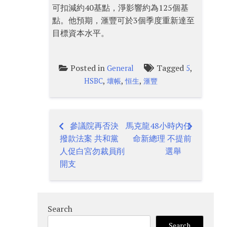
可扣減約40基點，淨影響約為125個基
點。他預期，滙豐可於3個季度重新達至
目標資本水平。
Posted in
Tagged
,
General
5
,
,
,
HSBC
壞帳
恒生
滙豐
參議院再否決
馬克龍48小時內任
Post
撥款法案 共和黨
命新總理 不提前
navigation
人促白宮勿裁員削
選舉
開支
Search
Search