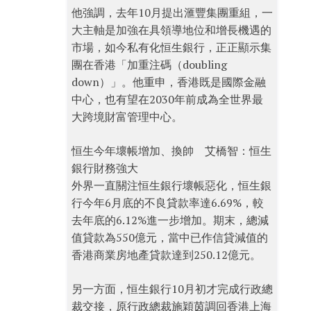
他強調，去年10月提出滙豐集團重組，一
大主軸是加強在具領導地位和增長機遇的
市場，如今私有化恒生銀行，正正顯示集
團在香港「加重注碼（doubling
down）」。他重申，香港既是國際金融
中心，也有望在2030年前成為全世界最
大跨境財富管理中心。
恒生今年壞帳增加、換帥 艾橋智：恒生
銀行財務強大
外界一直關注恒生銀行壞帳惡化，恒生銀
行今年6月底的不良貸款率達6.69%，較
去年底的6.12%進一步增加。期末，總減
值貸款為550億元，當中已作信貸減值的
香港商業房地產貸款達到250.12億元。
另一方面，恒生銀行10月初才完成行政總
裁交接，原行政總裁施穎茵調回香港上海