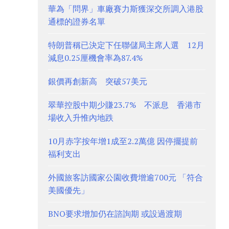
華為「問界」車廠賽力斯獲深交所調入港股
通標的證券名單
特朗普稱已決定下任聯儲局主席人選 12月
減息0.25厘機會率為87.4%
銀價再創新高 突破57美元
翠華控股中期少賺23.7% 不派息 香港市
場收入升惟內地跌
10月赤字按年增1成至2.2萬億 因停擺提前
福利支出
外國旅客訪國家公園收費增逾700元 「符合
美國優先」
BNO要求增加仍在諮詢期 或設過渡期