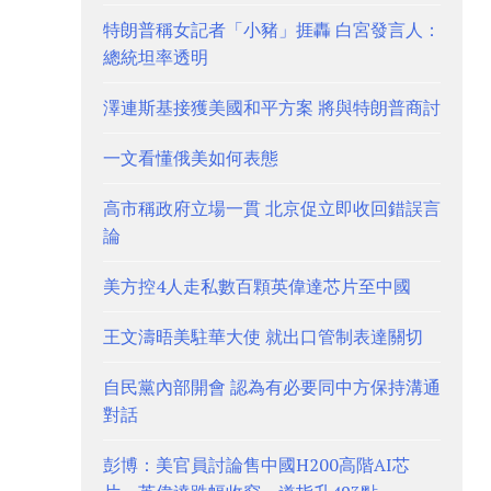
特朗普稱女記者「小豬」捱轟 白宮發言人：
總統坦率透明
澤連斯基接獲美國和平方案 將與特朗普商討
一文看懂俄美如何表態
高市稱政府立場一貫 北京促立即收回錯誤言
論
美方控4人走私數百顆英偉達芯片至中國
王文濤晤美駐華大使 就出口管制表達關切
自民黨內部開會 認為有必要同中方保持溝通
對話
彭博：美官員討論售中國H200高階AI芯