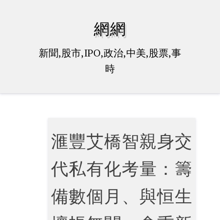
Skip
to
網網
content
新聞,股市,IPO,政治,中美,股票,事
時
滙豐艾橋智親身交
代私有化考量：籌
備數個月、與恒生