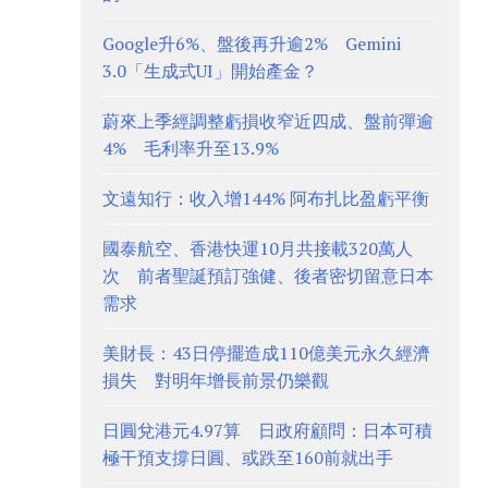
Google升6%、盤後再升逾2% Gemini
3.0「生成式UI」開始產金？
蔚來上季經調整虧損收窄近四成、盤前彈逾
4% 毛利率升至13.9%
文遠知行：收入增144% 阿布扎比盈虧平衡
國泰航空、香港快運10月共接載320萬人
次 前者聖誕預訂強健、後者密切留意日本
需求
美財長：43日停擺造成110億美元永久經濟
損失 對明年增長前景仍樂觀
日圓兌港元4.97算 日政府顧問：日本可積
極干預支撐日圓、或跌至160前就出手