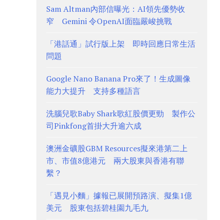
Sam Altman內部信曝光：AI領先優勢收
窄 Gemini 令OpenAI面臨嚴峻挑戰
「港話通」試行版上架 即時回應日常生活
問題
Google Nano Banana Pro來了！生成圖像
能力大提升 支持多種語言
洗腦兒歌Baby Shark歌紅股價更勁 製作公
司Pinkfong首掛大升逾六成
澳洲金礦股GBM Resources擬來港第二上
市、市值8億港元 兩大股東與香港有聯
繫？
「遇見小麵」據報已展開預路演、擬集1億
美元 股東包括碧桂園九毛九