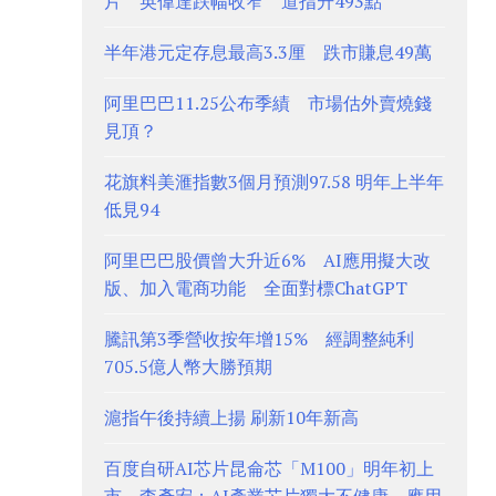
片 英偉達跌幅收窄 道指升493點
半年港元定存息最高3.3厘 跌市賺息49萬
阿里巴巴11.25公布季績 市場估外賣燒錢
見頂？
花旗料美滙指數3個月預測97.58 明年上半年
低見94
阿里巴巴股價曾大升近6% AI應用擬大改
版、加入電商功能 全面對標ChatGPT
騰訊第3季營收按年增15% 經調整純利
705.5億人幣大勝預期
滬指午後持續上揚 刷新10年新高
百度自研AI芯片昆侖芯「M100」明年初上