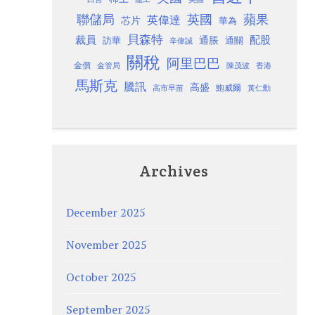
聯儲局
蘋果
英國
英偉達
芯片
華為
貝森特
裁員
配股
通脹
訪華
通關
辛偉誠
關稅
阿里巴巴
金價
金管局
香港
陳茂波
馬斯克
騰訊
高盛
高市早苗
鮑威爾
黃仁勳
Archives
December 2025
November 2025
October 2025
September 2025