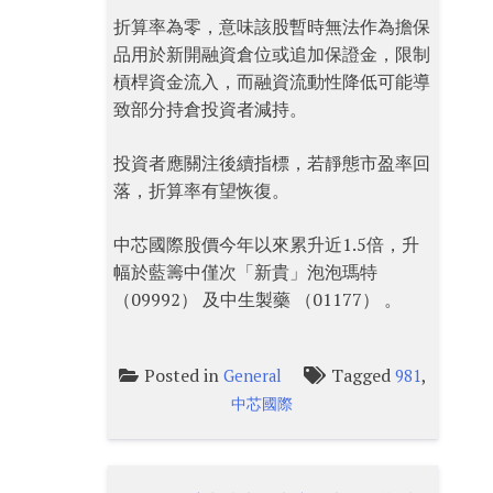
折算率為零，意味該股暫時無法作為擔保
品用於新開融資倉位或追加保證金，限制
槓桿資金流入，而融資流動性降低可能導
致部分持倉投資者減持。
投資者應關注後續指標，若靜態市盈率回
落，折算率有望恢復。
中芯國際股價今年以來累升近1.5倍，升
幅於藍籌中僅次「新貴」泡泡瑪特
（09992） 及中生製藥 （01177） 。
Posted in
Tagged
,
General
981
中芯國際