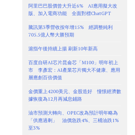
阿里巴巴股價曾大升近6% AI應用擬大改
版、加入電商功能 全面對標ChatGPT
騰訊第3季營收按年增15% 經調整純利
705.5億人幣大勝預期
滬指午後持續上揚 刷新10年新高
百度自研AI芯片昆侖芯「M100」明年初上
市 李彥宏：AI產業芯片獨大不健康、應用
層應創百倍價值
金價重上4200美元、金股造好 憧憬經濟數
據恢復為12月再減息鋪路
油市預測大轉向、OPEC改為預計明年略為
「供應過剩」 油價急跌4%、三桶油跌1%
至3%