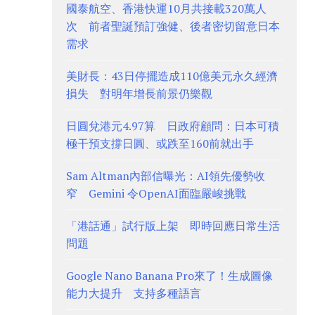
國泰航空、香港快運10月共接載320萬人
次 前者聖誕預訂強健、後者密切留意日本
需求
美財長：43日停擺造成110億美元永久經濟
損失 對明年增長前景仍樂觀
日圓兌港元4.97算 日政府顧問：日本可積
極干預支撐日圓、或跌至160前就出手
Sam Altman內部信曝光：AI領先優勢收
窄 Gemini 令OpenAI面臨嚴峻挑戰
「港話通」試行版上架 即時回應日常生活
問題
Google Nano Banana Pro來了！生成圖像
能力大提升 支持多種語言