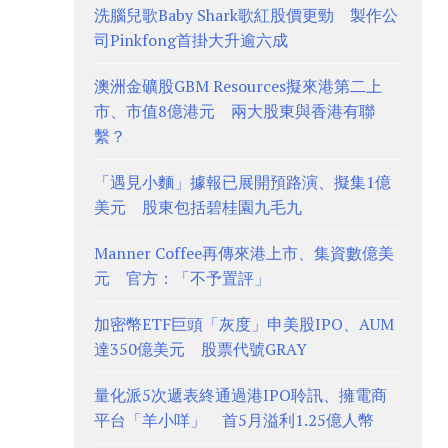
洗腦兒歌Baby Shark歌紅股價更勁 製作公
司Pinkfong首掛大升逾六成
澳洲金礦股GBM Resources擬來港第二上
市、市值8億港元 兩大股東與香港有聯
繫？
「遇見小麵」據報已展開預路演、擬集1億
美元 股東包括碧桂園九毛九
Manner Coffee再傳來港上市、集資數億美
元 官方：「不予置評」
加密幣ETF巨頭「灰度」申美股IPO、AUM
達350億美元 股票代號GRAY
量化派5次遞表終通過港IPO聆訊、擁電商
平台「羊小咩」 首5月溢利1.25億人幣