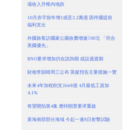
場收入升惟內地跌
10月赤字按年增1成至2.2萬億 因停擺提前
福利支出
外國旅客訪國家公園收費增逾700元 「符合
美國優先」
BNO要求增加仍在諮詢期 或設過渡期
財相李韻晴周三公布 英媒預告主要措施一覽
未來4年加稅削支2668億 4月最低工資加
4.1%
有望開拍第4集 應特朗普要求重啟
黃海南部部分海域 今起一連8日射擊試驗