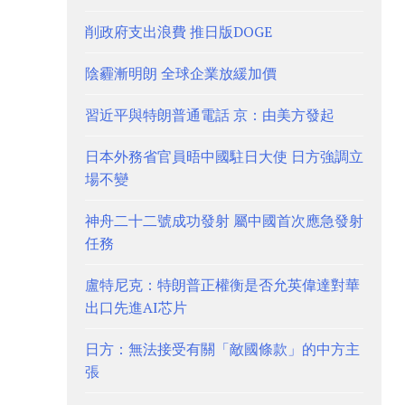
削政府支出浪費 推日版DOGE
陰霾漸明朗 全球企業放緩加價
習近平與特朗普通電話 京：由美方發起
日本外務省官員晤中國駐日大使 日方強調立
場不變
神舟二十二號成功發射 屬中國首次應急發射
任務
盧特尼克：特朗普正權衡是否允英偉達對華
出口先進AI芯片
日方：無法接受有關「敵國條款」的中方主
張