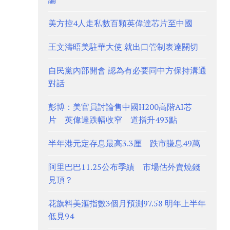
美方控4人走私數百顆英偉達芯片至中國
王文濤晤美駐華大使 就出口管制表達關切
自民黨內部開會 認為有必要同中方保持溝通
對話
彭博：美官員討論售中國H200高階AI芯
片 英偉達跌幅收窄 道指升493點
半年港元定存息最高3.3厘 跌市賺息49萬
阿里巴巴11.25公布季績 市場估外賣燒錢
見頂？
花旗料美滙指數3個月預測97.58 明年上半年
低見94