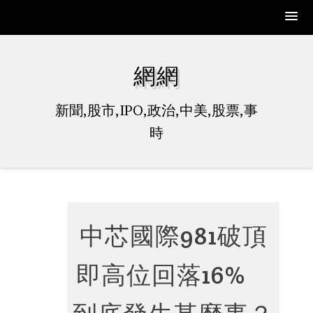
Skip
to
網網
content
新聞,股市,IPO,政治,中美,股票,事
時
中芯國際981破頂
即高位回落16%