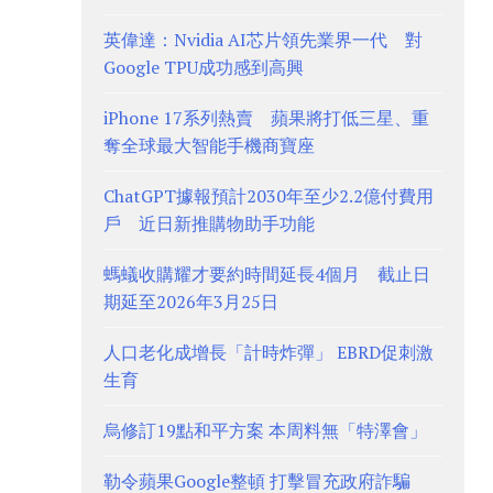
英偉達：Nvidia AI芯片領先業界一代 對
Google TPU成功感到高興
iPhone 17系列熱賣 蘋果將打低三星、重
奪全球最大智能手機商寶座
ChatGPT據報預計2030年至少2.2億付費用
戶 近日新推購物助手功能
螞蟻收購耀才要約時間延長4個月 截止日
期延至2026年3月25日
人口老化成增長「計時炸彈」 EBRD促刺激
生育
烏修訂19點和平方案 本周料無「特澤會」
勒令蘋果Google整頓 打擊冒充政府詐騙