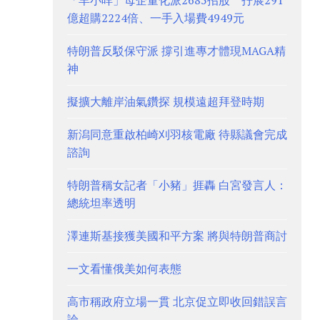
「羊小咩」母企量化派2685招股 孖展291
億超購2224倍、一手入場費4949元
特朗普反駁保守派 撐引進專才體現MAGA精
神
擬擴大離岸油氣鑽探 規模遠超拜登時期
新潟同意重啟柏崎刈羽核電廠 待縣議會完成
諮詢
特朗普稱女記者「小豬」捱轟 白宮發言人：
總統坦率透明
澤連斯基接獲美國和平方案 將與特朗普商討
一文看懂俄美如何表態
高市稱政府立場一貫 北京促立即收回錯誤言
論