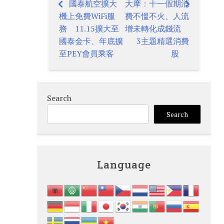
國泰航空擴大
大摩：十一假期消
Post
機上免費WiFi服
費不慍不火、人流
navigation
務 11.15擴大至
增未轉化成錢流
國泰金卡、年底擴
3主題精選消費
至PEY會員乘客
股
Search
Search
Language