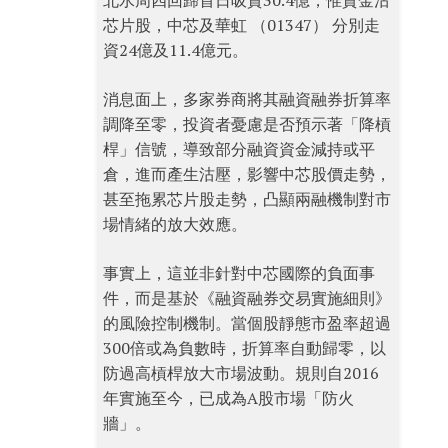
北水周四回歸首日吸資30.4億，惟資金沽
芯片股，中芯及華虹 （01347） 分別走
資24億及11.4億元。
消息面上，多家券商將其融資融券折算率
調降至零，投資者憂慮是否預示著「降槓
桿」信號，導致部分融資資金減持或平
倉，進而產生沽壓，影響中芯股價走勢，
甚至拖累芯片股走勢，凸顯兩融機制對市
場情緒的放大效應。
事實上，這並非針對中芯國際的負面事
件，而是基於《融資融券交易實施細則》
的風險控制機制。當個股靜態市盈率超過
300倍或為負數時，折算率自動歸零，以
防過高槓桿放大市場波動。規則自2016
年實施至今，已成為A股市場「防火
牆」。