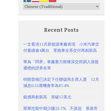
Recent Posts
一文看清11月新能源車廠表現 小米汽車交
付量續逾4萬台 零跑車全系交付再創新高
華為「問界」車廠賽力斯獲深交所調入港股
通標的證券名單
特朗普稱已決定下任聯儲局主席人選 12月
減息0.25厘機會率為87.4%
銀價再創新高 突破57美元
翠華控股中期少賺23.7% 不派息 香港市