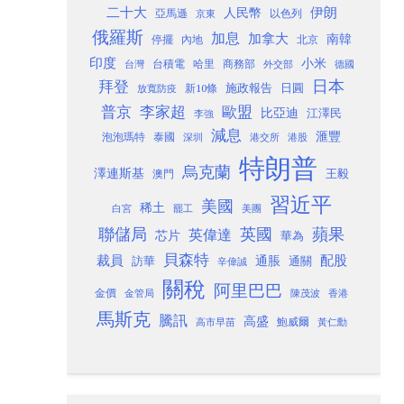
二十大
伊朗
人民幣
以色列
亞馬遜
京東
俄羅斯
加息
加拿大
南韓
內地
停擺
北京
印度
小米
台灣
台積電
哈里
商務部
外交部
德國
日本
拜登
施政報告
日圓
新10條
放寬防疫
歐盟
普京
李家超
比亞迪
江澤民
李強
減息
滙豐
泡泡瑪特
泰國
深圳
港股
港交所
特朗普
烏克蘭
澤連斯基
澳門
王毅
習近平
美國
稀土
白宮
罷工
美團
聯儲局
蘋果
英國
英偉達
芯片
華為
貝森特
裁員
配股
通脹
訪華
通關
辛偉誠
關稅
阿里巴巴
金價
金管局
香港
陳茂波
馬斯克
騰訊
高盛
高市早苗
鮑威爾
黃仁勳