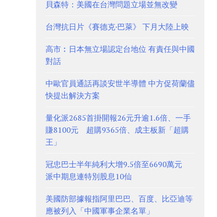
貝森特：美國在台灣問題立場並無改變
台灣抗日片《賽德克·巴萊》 下月大陸上映
高市︰日本無立場認定台地位 有責任與中國
對話
中歐官員通話再談安世半導體 中方促荷蘭儘
快提出解決方案
量化派2685首掛開報26元升逾1.6倍、一手
賺8100元 超購9365倍、成主板新「超購
王」
冠忠巴士半年純利大增9.5倍至6690萬元
派中期息連特別股息10仙
美國防部據報指阿里巴巴、百度、比亞迪等
應被列入「中國軍事企業名單」