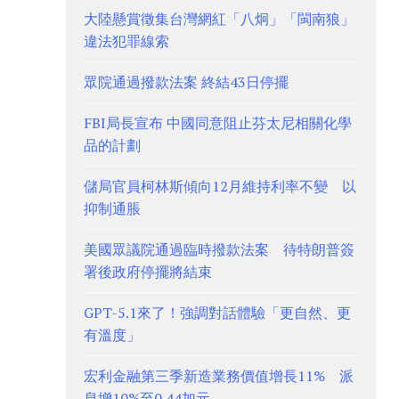
大陸懸賞徵集台灣網紅「八炯」「閩南狼」
違法犯罪線索
眾院通過撥款法案 終結43日停擺
FBI局長宣布 中國同意阻止芬太尼相關化學
品的計劃
儲局官員柯林斯傾向12月維持利率不變 以
抑制通脹
美國眾議院通過臨時撥款法案 待特朗普簽
署後政府停擺將結束
GPT-5.1來了！強調對話體驗「更自然、更
有溫度」
宏利金融第三季新造業務價值增長11% 派
息增10%至0.44加元