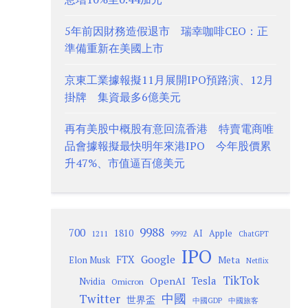
5年前因財務造假退市 瑞幸咖啡CEO：正
準備重新在美國上市
京東工業據報擬11月展開IPO預路演、12月
掛牌 集資最多6億美元
再有美股中概股有意回流香港 特賣電商唯
品會據報擬最快明年來港IPO 今年股價累
升47%、市值逼百億美元
9988
700
1810
AI
Apple
1211
9992
ChatGPT
IPO
Google
FTX
Meta
Elon Musk
Netflix
TikTok
Tesla
OpenAI
Nvidia
Omicron
Twitter
中國
世界盃
中國GDP
中國旅客