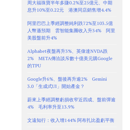
周大福珠寶半年多賺0.2%至25億元、中期
息升10%至0.22元 港澳同店銷售增4.4%
阿里巴巴上季經調整純利跌72%至103.5億
人幣遜預期 雲智能集團收入升34% 阿里
美股盤前升4%
Alphabet夜盤再升3%、英偉達NVDA跌
2% META傳洽談斥數十億美元購Google
的TPU
Google升6%、盤後再升逾2% Gemini
3.0「生成式UI」開始產金？
蔚來上季經調整虧損收窄近四成、盤前彈逾
4% 毛利率升至13.9%
文遠知行：收入增144% 阿布扎比盈虧平衡