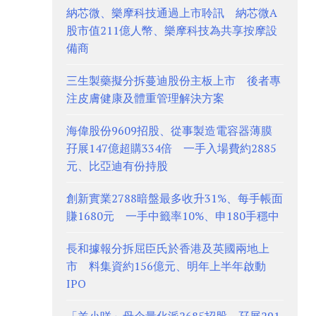
納芯微、樂摩科技通過上市聆訊 納芯微A
股市值211億人幣、樂摩科技為共享按摩設
備商
三生製藥擬分拆蔓迪股份主板上市 後者專
注皮膚健康及體重管理解決方案
海偉股份9609招股、從事製造電容器薄膜
孖展147億超購334倍 一手入場費約2885
元、比亞迪有份持股
創新實業2788暗盤最多收升31%、每手帳面
賺1680元 一手中籤率10%、申180手穩中
長和據報分拆屈臣氏於香港及英國兩地上
市 料集資約156億元、明年上半年啟動
IPO