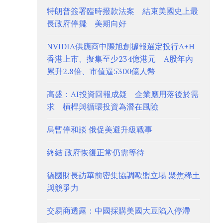
特朗普簽署臨時撥款法案 結束美國史上最
長政府停擺 美期向好
NVIDIA供應商中際旭創據報選定投行A+H
香港上市、擬集至少234億港元 A股年內
累升2.8倍、市值逼5300億人幣
高盛：AI投資回報成疑 企業應用落後於需
求 槓桿與循環投資為潛在風險
烏暫停和談 俄促美避升級戰事
終結 政府恢復正常仍需等待
德國財長訪華前密集協調歐盟立場 聚焦稀土
與競爭力
交易商透露：中國採購美國大豆陷入停滯