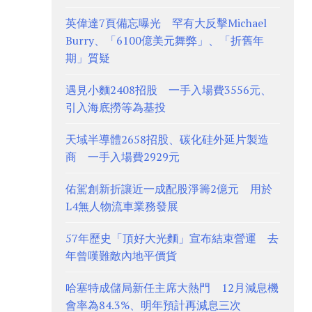
英偉達7頁備忘曝光 罕有大反擊Michael
Burry、「6100億美元舞弊」、「折舊年
期」質疑
遇見小麵2408招股 一手入場費3556元、
引入海底撈等為基投
天域半導體2658招股、碳化硅外延片製造
商 一手入場費2929元
佑駕創新折讓近一成配股淨籌2億元 用於
L4無人物流車業務發展
57年歷史「頂好大光麵」宣布結束營運 去
年曾嘆難敵內地平價貨
哈塞特成儲局新任主席大熱門 12月減息機
會率為84.3%、明年預計再減息三次