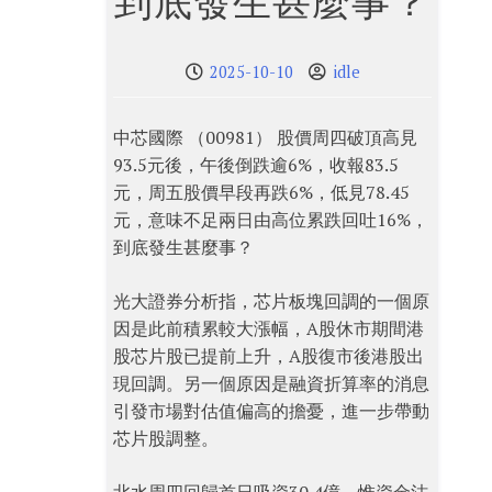
到底發生甚麼事？
2025-10-10
idle
中芯國際 （00981） 股價周四破頂高見
93.5元後，午後倒跌逾6%，收報83.5
元，周五股價早段再跌6%，低見78.45
元，意味不足兩日由高位累跌回吐16%，
到底發生甚麼事？
光大證券分析指，芯片板塊回調的一個原
因是此前積累較大漲幅，A股休市期間港
股芯片股已提前上升，A股復市後港股出
現回調。另一個原因是融資折算率的消息
引發市場對估值偏高的擔憂，進一步帶動
芯片股調整。