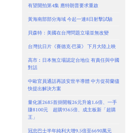
有望開拍第4集 應特朗普要求重啟
黃海南部部分海域 今起一連8日射擊試驗
貝森特：美國在台灣問題立場並無改變
台灣抗日片《賽德克·巴萊》 下月大陸上映
高市︰日本無立場認定台地位 有責任與中國
對話
中歐官員通話再談安世半導體 中方促荷蘭儘
快提出解決方案
量化派2685首掛開報26元升逾1.6倍、一手
賺8100元 超購9365倍、成主板新「超購
王」
冠忠巴士半年純利大增9.5倍至6690萬元