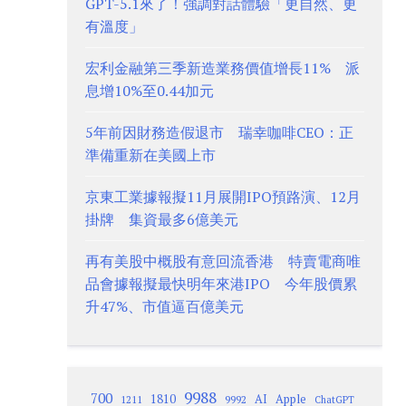
GPT-5.1來了！強調對話體驗「更自然、更
有溫度」
宏利金融第三季新造業務價值增長11% 派
息增10%至0.44加元
5年前因財務造假退市 瑞幸咖啡CEO：正
準備重新在美國上市
京東工業據報擬11月展開IPO預路演、12月
掛牌 集資最多6億美元
再有美股中概股有意回流香港 特賣電商唯
品會據報擬最快明年來港IPO 今年股價累
升47%、市值逼百億美元
9988
700
1810
AI
Apple
1211
9992
ChatGPT