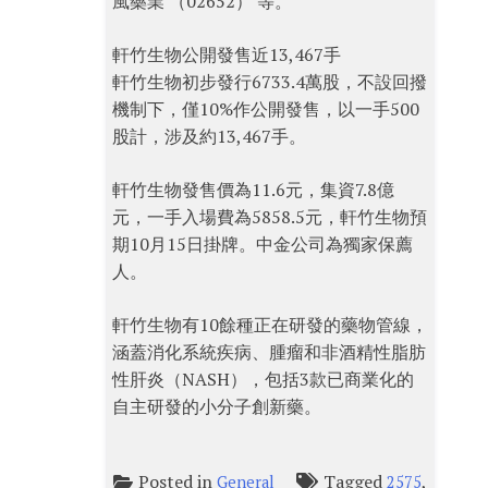
風藥業 （02652） 等。
軒竹生物公開發售近13,467手
軒竹生物初步發行6733.4萬股，不設回撥
機制下，僅10%作公開發售，以一手500
股計，涉及約13,467手。
軒竹生物發售價為11.6元，集資7.8億
元，一手入場費為5858.5元，軒竹生物預
期10月15日掛牌。中金公司為獨家保薦
人。
軒竹生物有10餘種正在研發的藥物管線，
涵蓋消化系統疾病、腫瘤和非酒精性脂肪
性肝炎（NASH），包括3款已商業化的
自主研發的小分子創新藥。
Posted in
Tagged
,
General
2575