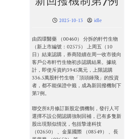
新回撥機制第7例
2025-10-13
idle
由四環醫藥 （00460） 分拆的軒竹生物
（新上市編號：02575） 上周五（10
日）結束認購，券商陸續在周一收市後向
客戶公布軒竹生物初步認購結果。據統
計，即使斥資約3945萬元，上限認購
336.5萬股軒竹生物「頂頭錘飛」的投資
者，都不能保證中籤，成為新回撥機制下
第7例。
聯交所8月修訂新股定價機制，發行人可
選擇不設公開認購強制回補，已有多隻新
股出現類似情況，包括摯達科技
（02650） 、金葉國際 （08549） 、長