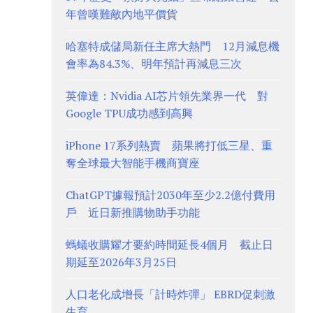
年曾嘆難敵內地平價貨
哈塞特成儲局新任主席大熱門 12月減息機
會率為84.3%、明年預計再減息三次
英偉達：Nvidia AI芯片領先業界一代 對
Google TPU成功感到高興
iPhone 17系列熱賣 蘋果將打低三星、重
奪全球最大智能手機商寶座
ChatGPT據報預計2030年至少2.2億付費用
戶 近日新推購物助手功能
螞蟻收購耀才要約時間延長4個月 截止日
期延至2026年3月25日
人口老化成增長「計時炸彈」 EBRD促刺激
生育