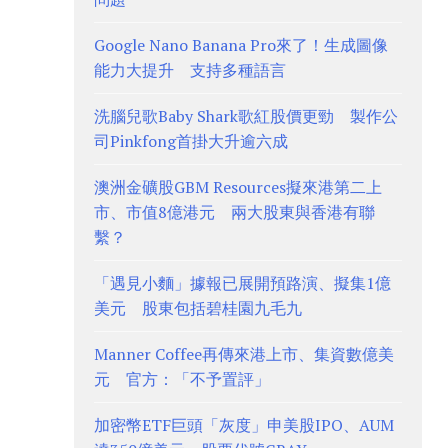
Google Nano Banana Pro來了！生成圖像
能力大提升 支持多種語言
洗腦兒歌Baby Shark歌紅股價更勁 製作公
司Pinkfong首掛大升逾六成
澳洲金礦股GBM Resources擬來港第二上
市、市值8億港元 兩大股東與香港有聯
繫？
「遇見小麵」據報已展開預路演、擬集1億
美元 股東包括碧桂園九毛九
Manner Coffee再傳來港上市、集資數億美
元 官方：「不予置評」
加密幣ETF巨頭「灰度」申美股IPO、AUM