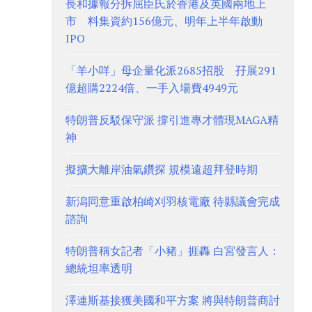
長和據報分拆屈臣氏於香港及英國兩地上
市 料集資約156億元、明年上半年啟動
IPO
「羊小咩」母企量化派2685招股 孖展291
億超購2224倍、一手入場費4949元
特朗普反駁保守派 撐引進專才體現MAGA精
神
擬擴大離岸油氣鑽探 規模遠超拜登時期
新潟同意重啟柏崎刈羽核電廠 待縣議會完成
諮詢
特朗普稱女記者「小豬」捱轟 白宮發言人：
總統坦率透明
澤連斯基接獲美國和平方案 將與特朗普商討