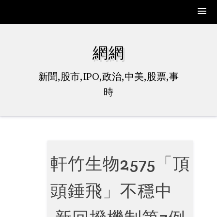
Skip
to
網網
content
新聞,股市,IPO,政治,中美,股票,事
時
軒竹生物2575「頂
頭錘飛」不穩中