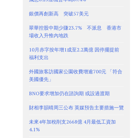
銀價再創新高 突破57美元
翠華控股中期少賺23.7% 不派息 香港市
場收入升惟內地跌
10月赤字按年增1成至2.2萬億 因停擺提前
福利支出
外國旅客訪國家公園收費增逾700元 「符合
美國優先」
BNO要求增加仍在諮詢期 或設過渡期
財相李韻晴周三公布 英媒預告主要措施一覽
未來4年加稅削支2668億 4月最低工資加
4.1%