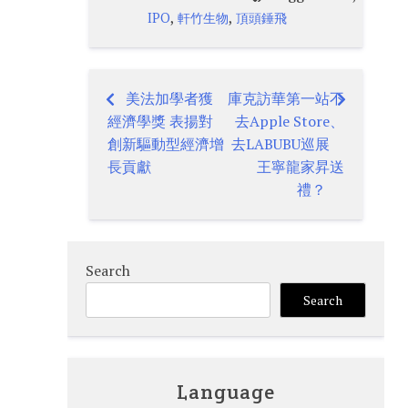
,
,
IPO
軒竹生物
頂頭錘飛
美法加學者獲
庫克訪華第一站不
Post
經濟學獎 表揚對
去Apple Store、
navigation
創新驅動型經濟增
去LABUBU巡展
長貢獻
王寧龍家昇送
禮？
Search
Search
Language