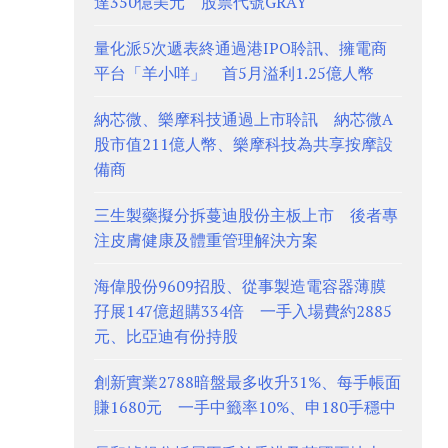
達350億美元 股票代號GRAY
量化派5次遞表終通過港IPO聆訊、擁電商
平台「羊小咩」 首5月溢利1.25億人幣
納芯微、樂摩科技通過上市聆訊 納芯微A
股市值211億人幣、樂摩科技為共享按摩設
備商
三生製藥擬分拆蔓迪股份主板上市 後者專
注皮膚健康及體重管理解決方案
海偉股份9609招股、從事製造電容器薄膜
孖展147億超購334倍 一手入場費約2885
元、比亞迪有份持股
創新實業2788暗盤最多收升31%、每手帳面
賺1680元 一手中籤率10%、申180手穩中