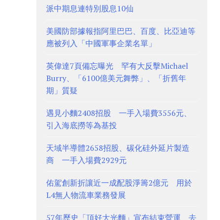
派中期息連特別股息10仙
美國防部據報指阿里巴巴、百度、比亞迪等
應被列入「中國軍事企業名單」
英偉達7頁備忘曝光 罕有大反擊Michael
Burry、「6100億美元舞弊」、「折舊年
期」質疑
遇見小麵2408招股 一手入場費3556元、
引入海底撈等為基投
天域半導體2658招股、碳化硅外延片製造
商 一手入場費2929元
佑駕創新折讓近一成配股淨籌2億元 用於
L4無人物流車業務發展
57年歷史「頂好大光麵」宣布結束營運 去