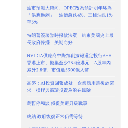
油市預測大轉向、OPEC改為預計明年略為
「供應過剩」 油價急跌4%、三桶油跌1%
至3%
特朗普簽署臨時撥款法案 結束美國史上最
長政府停擺 美期向好
NVIDIA供應商中際旭創據報選定投行A+H
香港上市、擬集至少234億港元 A股年內
累升2.8倍、市值逼5300億人幣
高盛：AI投資回報成疑 企業應用落後於需
求 槓桿與循環投資為潛在風險
烏暫停和談 俄促美避升級戰事
終結 政府恢復正常仍需等待