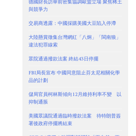
德國財長訪華前密集協調歐盟立場 聚焦稀土
與競爭力
交易商透露：中國採購美國大豆陷入停滯
大陸懸賞徵集台灣網紅「八炯」「閩南狼」
違法犯罪線索
眾院通過撥款法案 終結43日停擺
FBI局長宣布 中國同意阻止芬太尼相關化學
品的計劃
儲局官員柯林斯傾向12月維持利率不變 以
抑制通脹
美國眾議院通過臨時撥款法案 待特朗普簽
署後政府停擺將結束