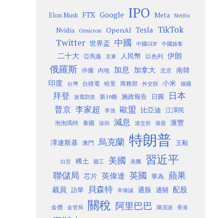
IPO
Google
FTX
Meta
Elon Musk
Netflix
TikTok
Tesla
OpenAI
Nvidia
Omicron
Twitter
中國
世界盃
中國GDP
中國旅客
二十大
伊朗
人民幣
以色列
亞馬遜
京東
俄羅斯
加息
加拿大
南韓
內地
停擺
北京
印度
小米
台灣
台積電
哈里
商務部
外交部
德國
日本
拜登
施政報告
日圓
新10條
放寬防疫
歐盟
普京
李家超
比亞迪
江澤民
李強
減息
滙豐
泡泡瑪特
泰國
深圳
港股
港交所
特朗普
烏克蘭
澤連斯基
澳門
王毅
習近平
美國
稀土
白宮
罷工
美團
聯儲局
蘋果
英國
英偉達
芯片
華為
貝森特
裁員
配股
通脹
訪華
通關
辛偉誠
關稅
阿里巴巴
金價
金管局
香港
陳茂波