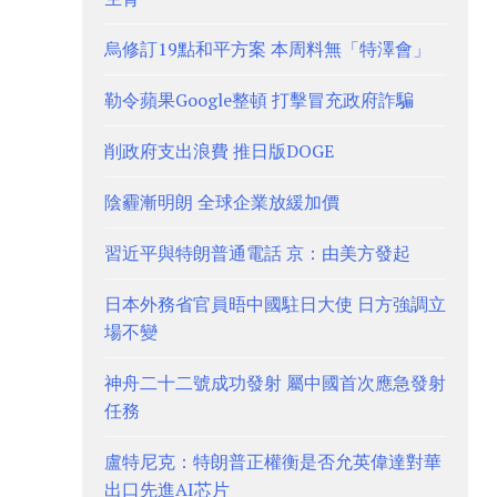
烏修訂19點和平方案 本周料無「特澤會」
勒令蘋果Google整頓 打擊冒充政府詐騙
削政府支出浪費 推日版DOGE
陰霾漸明朗 全球企業放緩加價
習近平與特朗普通電話 京：由美方發起
日本外務省官員晤中國駐日大使 日方強調立
場不變
神舟二十二號成功發射 屬中國首次應急發射
任務
盧特尼克：特朗普正權衡是否允英偉達對華
出口先進AI芯片