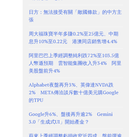
日方：無法接受有關「敵國條款」的中方主
張
周大福珠寶半年多賺0.2%至25億元、中期
息升10%至0.22元 港澳同店銷售增4.4%
阿里巴巴上季經調整純利跌72%至103.5億
人幣遜預期 雲智能集團收入升34% 阿里
美股盤前升4%
Alphabet夜盤再升3%、英偉達NVDA跌
2% META傳洽談斥數十億美元購Google
的TPU
Google升6%、盤後再升逾2% Gemini
3.0「生成式UI」開始產金？
蔚來上季經調整虧損收窄近四成、盤前彈逾