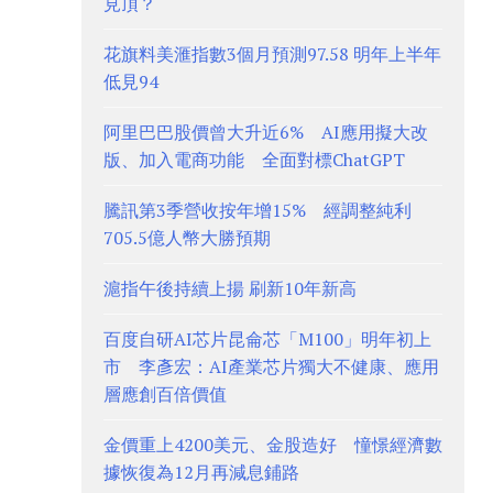
見頂？
花旗料美滙指數3個月預測97.58 明年上半年
低見94
阿里巴巴股價曾大升近6% AI應用擬大改
版、加入電商功能 全面對標ChatGPT
騰訊第3季營收按年增15% 經調整純利
705.5億人幣大勝預期
滬指午後持續上揚 刷新10年新高
百度自研AI芯片昆侖芯「M100」明年初上
市 李彥宏：AI產業芯片獨大不健康、應用
層應創百倍價值
金價重上4200美元、金股造好 憧憬經濟數
據恢復為12月再減息鋪路