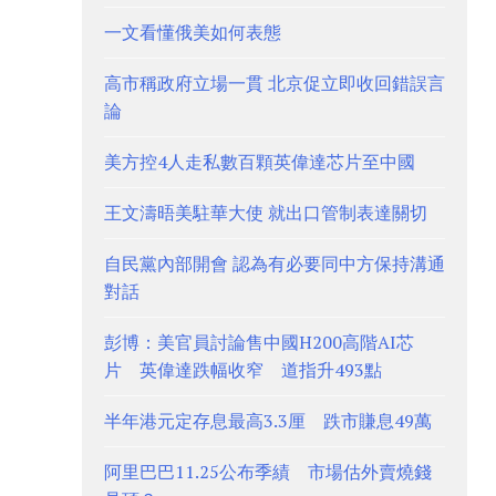
一文看懂俄美如何表態
高市稱政府立場一貫 北京促立即收回錯誤言
論
美方控4人走私數百顆英偉達芯片至中國
王文濤晤美駐華大使 就出口管制表達關切
自民黨內部開會 認為有必要同中方保持溝通
對話
彭博：美官員討論售中國H200高階AI芯
片 英偉達跌幅收窄 道指升493點
半年港元定存息最高3.3厘 跌市賺息49萬
阿里巴巴11.25公布季績 市場估外賣燒錢