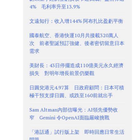
4% 毛利率升至13.9%
文遠知行：收入增144% 阿布扎比盈虧平衡
國泰航空、香港快運10月共接載320萬人
次 前者聖誕預訂強健、後者密切留意日本
需求
美財長：43日停擺造成110億美元永久經濟
損失 對明年增長前景仍樂觀
日圓兌港元4.97算 日政府顧問：日本可積
極干預支撐日圓、或跌至160前就出手
Sam Altman內部信曝光：AI領先優勢收
窄 Gemini 令OpenAI面臨嚴峻挑戰
「港話通」試行版上架 即時回應日常生活
問題