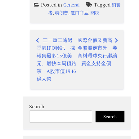
Posted in
Tagged
General
消費
,
,
,
者
特朗普
進口商品
關稅
三一重工通過
國際金價又新高
Post
香港IPO聆訊 據
金礦股逆市升 券
navigation
報集最多15億美
商料環球央行繼續
元、最快本周預路
買金支持金價
演 A股市值1946
億人幣
Search
Search