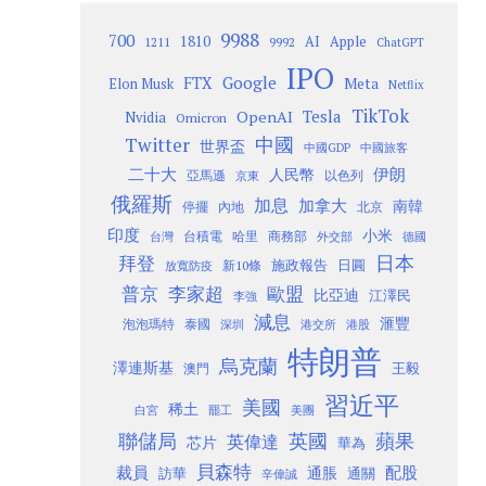
9988
700
1810
AI
Apple
1211
9992
ChatGPT
IPO
Google
FTX
Meta
Elon Musk
Netflix
TikTok
Tesla
OpenAI
Nvidia
Omicron
Twitter
中國
世界盃
中國GDP
中國旅客
二十大
伊朗
人民幣
以色列
亞馬遜
京東
俄羅斯
加息
加拿大
南韓
內地
停擺
北京
印度
小米
台灣
台積電
哈里
商務部
外交部
德國
日本
拜登
施政報告
日圓
新10條
放寬防疫
歐盟
普京
李家超
比亞迪
江澤民
李強
減息
滙豐
泡泡瑪特
泰國
深圳
港股
港交所
特朗普
烏克蘭
澤連斯基
澳門
王毅
習近平
美國
稀土
白宮
罷工
美團
聯儲局
蘋果
英國
英偉達
芯片
華為
貝森特
裁員
配股
通脹
訪華
通關
辛偉誠