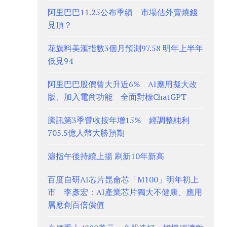
阿里巴巴11.25公布季績 市場估外賣燒錢
見頂？
花旗料美滙指數3個月預測97.58 明年上半年
低見94
阿里巴巴股價曾大升近6% AI應用擬大改
版、加入電商功能 全面對標ChatGPT
騰訊第3季營收按年增15% 經調整純利
705.5億人幣大勝預期
滬指午後持續上揚 刷新10年新高
百度自研AI芯片昆侖芯「M100」明年初上
市 李彥宏：AI產業芯片獨大不健康、應用
層應創百倍價值