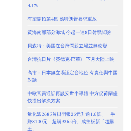
4.1%
有望開拍第4集 應特朗普要求重啟
黃海南部部分海域 今起一連8日射擊試驗
貝森特：美國在台灣問題立場並無改變
台灣抗日片《賽德克·巴萊》 下月大陸上映
高市︰日本無立場認定台地位 有責任與中國
對話
中歐官員通話再談安世半導體 中方促荷蘭儘
快提出解決方案
量化派2685首掛開報26元升逾1.6倍、一手
賺8100元 超購9365倍、成主板新「超購
王」