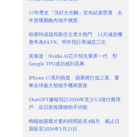
57年歷史「頂好大光麵」宣布結束營運 去
年曾嘆難敵內地平價貨
哈塞特成儲局新任主席大熱門 12月減息機
會率為84.3%、明年預計再減息三次
英偉達：Nvidia AI芯片領先業界一代 對
Google TPU成功感到高興
iPhone 17系列熱賣 蘋果將打低三星、重
奪全球最大智能手機商寶座
ChatGPT據報預計2030年至少2.2億付費用
戶 近日新推購物助手功能
螞蟻收購耀才要約時間延長4個月 截止日
期延至2026年3月25日