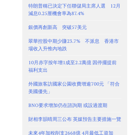
特朗普稱已決定下任聯儲局主席人選 12月
減息0.25厘機會率為87.4%
銀價再創新高 突破57美元
翠華控股中期少賺23.7% 不派息 香港市
場收入升惟內地跌
10月赤字按年增1成至2.2萬億 因停擺提前
福利支出
外國旅客訪國家公園收費增逾700元 「符合
美國優先」
BNO要求增加仍在諮詢期 或設過渡期
財相李韻晴周三公布 英媒預告主要措施一覽
未來4年加稅削支2668億 4月最低工資加