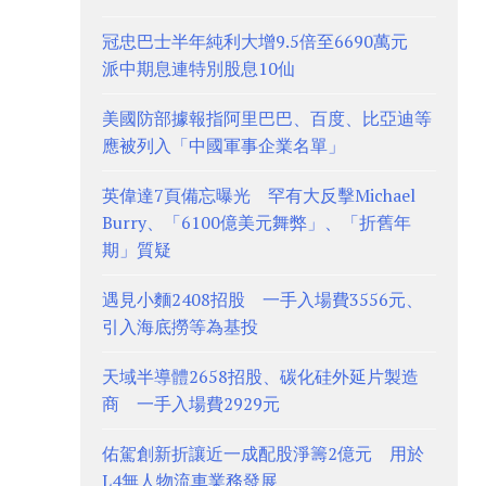
冠忠巴士半年純利大增9.5倍至6690萬元
派中期息連特別股息10仙
美國防部據報指阿里巴巴、百度、比亞迪等
應被列入「中國軍事企業名單」
英偉達7頁備忘曝光 罕有大反擊Michael
Burry、「6100億美元舞弊」、「折舊年
期」質疑
遇見小麵2408招股 一手入場費3556元、
引入海底撈等為基投
天域半導體2658招股、碳化硅外延片製造
商 一手入場費2929元
佑駕創新折讓近一成配股淨籌2億元 用於
L4無人物流車業務發展