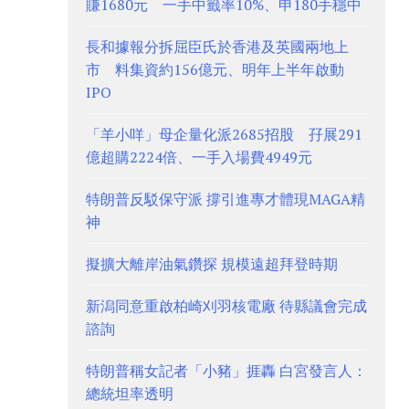
賺1680元 一手中籤率10%、申180手穩中
長和據報分拆屈臣氏於香港及英國兩地上
市 料集資約156億元、明年上半年啟動
IPO
「羊小咩」母企量化派2685招股 孖展291
億超購2224倍、一手入場費4949元
特朗普反駁保守派 撐引進專才體現MAGA精
神
擬擴大離岸油氣鑽探 規模遠超拜登時期
新潟同意重啟柏崎刈羽核電廠 待縣議會完成
諮詢
特朗普稱女記者「小豬」捱轟 白宮發言人：
總統坦率透明