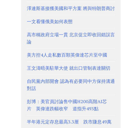
澤連斯基接獲美國和平方案 將與特朗普商討
一文看懂俄美如何表態
高市稱政府立場一貫 北京促立即收回錯誤言
論
美方控4人走私數百顆英偉達芯片至中國
王文濤晤美駐華大使 就出口管制表達關切
自民黨內部開會 認為有必要同中方保持溝通
對話
彭博：美官員討論售中國H200高階AI芯
片 英偉達跌幅收窄 道指升493點
半年港元定存息最高3.3厘 跌市賺息49萬