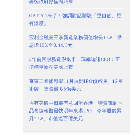
署後政府停擺將結束
GPT-5.1來了！強調對話體驗「更自然、更
有溫度」
宏利金融第三季新造業務價值增長11% 派
息增10%至0.44加元
5年前因財務造假退市 瑞幸咖啡CEO：正
準備重新在美國上市
京東工業據報擬11月展開IPO預路演、12月
掛牌 集資最多6億美元
再有美股中概股有意回流香港 特賣電商唯
品會據報擬最快明年來港IPO 今年股價累
升47%、市值逼百億美元