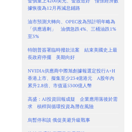
金價重上4200美元、金股造好 憧憬經濟數
據恢復為12月再減息鋪路
油市預測大轉向、OPEC改為預計明年略為
「供應過剩」 油價急跌4%、三桶油跌1%
至3%
特朗普簽署臨時撥款法案 結束美國史上最
長政府停擺 美期向好
NVIDIA供應商中際旭創據報選定投行A+H
香港上市、擬集至少234億港元 A股年內
累升2.8倍、市值逼5300億人幣
高盛：AI投資回報成疑 企業應用落後於需
求 槓桿與循環投資為潛在風險
烏暫停和談 俄促美避升級戰事