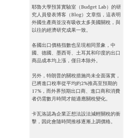
耶魯大學預算實驗室（Budget Lab）的研
究人員發表博客（Blog）文章指，這表明
外國生產商並沒有吸收太多美國關稅，與
以往的經濟研究成果一致。
各國出口價格指數也呈現相同景象，中
國、德國、墨西哥、土耳其和印度的出口
商品成本均上漲，僅日本除外。
另外，特朗普的關稅措施尚未全面落實，
已將進口稅率從平均約2%推高至預期的
17%，而外界預期出口商、進口商和消費
者仍需數月時間才能適應關稅變化。
卡瓦洛認為企業正想法設法減輕關稅的衝
擊，因此會隨時間推移逐漸上調價格。