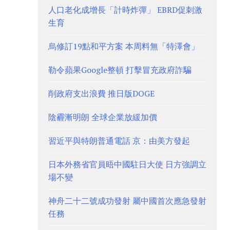
人口老化成增長「計時炸彈」 EBRD促刺激
生育
烏修訂19點和平方案 本周料無「特澤會」
勒令蘋果Google整頓 打擊冒充政府詐騙
削政府支出浪費 推日版DOGE
陰霾漸明朗 全球企業放緩加價
習近平與特朗普通電話 京：由美方發起
日本外務省官員晤中國駐日大使 日方強調立
場不變
神舟二十二號成功發射 屬中國首次應急發射
任務