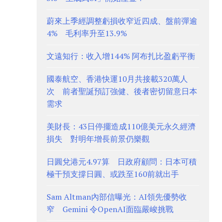
蔚來上季經調整虧損收窄近四成、盤前彈逾
4% 毛利率升至13.9%
文遠知行：收入增144% 阿布扎比盈虧平衡
國泰航空、香港快運10月共接載320萬人
次 前者聖誕預訂強健、後者密切留意日本
需求
美財長：43日停擺造成110億美元永久經濟
損失 對明年增長前景仍樂觀
日圓兌港元4.97算 日政府顧問：日本可積
極干預支撐日圓、或跌至160前就出手
Sam Altman內部信曝光：AI領先優勢收
窄 Gemini 令OpenAI面臨嚴峻挑戰