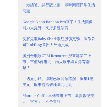
「港話通」試行版上架 即時回應日常生活
問題
Google Nano Banana Pro來了！生成圖像
能力大提升 支持多種語言
洗腦兒歌Baby Shark歌紅股價更勁 製作公
司Pinkfong首掛大升逾六成
澳洲金礦股GBM Resources擬來港第二上
市、市值8億港元 兩大股東與香港有聯
繫？
「遇見小麵」據報已展開預路演、擬集1億
美元 股東包括碧桂園九毛九
Manner Coffee再傳來港上市、集資數億美
元 官方：「不予置評」