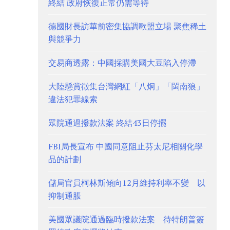
終結 政府恢復正常仍需等待
德國財長訪華前密集協調歐盟立場 聚焦稀土
與競爭力
交易商透露：中國採購美國大豆陷入停滯
大陸懸賞徵集台灣網紅「八炯」「閩南狼」
違法犯罪線索
眾院通過撥款法案 終結43日停擺
FBI局長宣布 中國同意阻止芬太尼相關化學
品的計劃
儲局官員柯林斯傾向12月維持利率不變 以
抑制通脹
美國眾議院通過臨時撥款法案 待特朗普簽