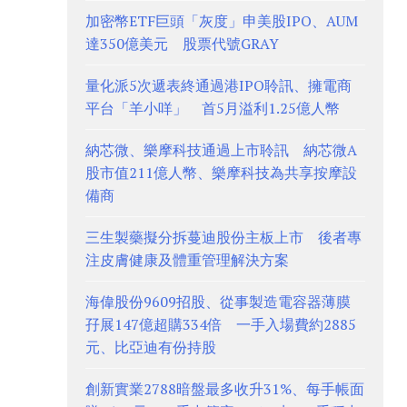
加密幣ETF巨頭「灰度」申美股IPO、AUM
達350億美元 股票代號GRAY
量化派5次遞表終通過港IPO聆訊、擁電商
平台「羊小咩」 首5月溢利1.25億人幣
納芯微、樂摩科技通過上市聆訊 納芯微A
股市值211億人幣、樂摩科技為共享按摩設
備商
三生製藥擬分拆蔓迪股份主板上市 後者專
注皮膚健康及體重管理解決方案
海偉股份9609招股、從事製造電容器薄膜
孖展147億超購334倍 一手入場費約2885
元、比亞迪有份持股
創新實業2788暗盤最多收升31%、每手帳面