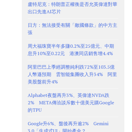
盧特尼克：特朗普正權衡是否允英偉達對華
出口先進AI芯片
日方：無法接受有關「敵國條款」的中方主
張
周大福珠寶半年多賺0.2%至25億元、中期
息升10%至0.22元 港澳同店銷售增4.4%
阿里巴巴上季經調整純利跌72%至103.5億
人幣遜預期 雲智能集團收入升34% 阿里
美股盤前升4%
Alphabet夜盤再升3%、英偉達NVDA跌
2% META傳洽談斥數十億美元購Google
的TPU
Google升6%、盤後再升逾2% Gemini
3.0「生成式UI」開始產金？