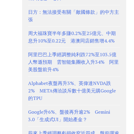
日方：無法接受有關「敵國條款」的中方主
張
周大福珠寶半年多賺0.2%至25億元、中期
息升10%至0.22元 港澳同店銷售增4.4%
阿里巴巴上季經調整純利跌72%至103.5億
人幣遜預期 雲智能集團收入升34% 阿里
美股盤前升4%
Alphabet夜盤再升3%、英偉達NVDA跌
2% META傳洽談斥數十億美元購Google
的TPU
Google升6%、盤後再升逾2% Gemini
3.0「生成式UI」開始產金？
蔚來上季經調整虧損收窄近四成、盤前彈逾