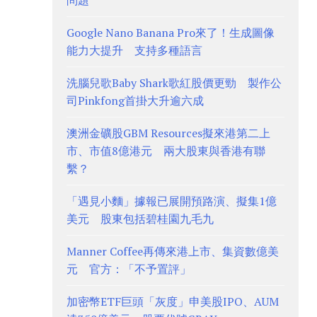
問題
Google Nano Banana Pro來了！生成圖像
能力大提升 支持多種語言
洗腦兒歌Baby Shark歌紅股價更勁 製作公
司Pinkfong首掛大升逾六成
澳洲金礦股GBM Resources擬來港第二上
市、市值8億港元 兩大股東與香港有聯
繫？
「遇見小麵」據報已展開預路演、擬集1億
美元 股東包括碧桂園九毛九
Manner Coffee再傳來港上市、集資數億美
元 官方：「不予置評」
加密幣ETF巨頭「灰度」申美股IPO、AUM