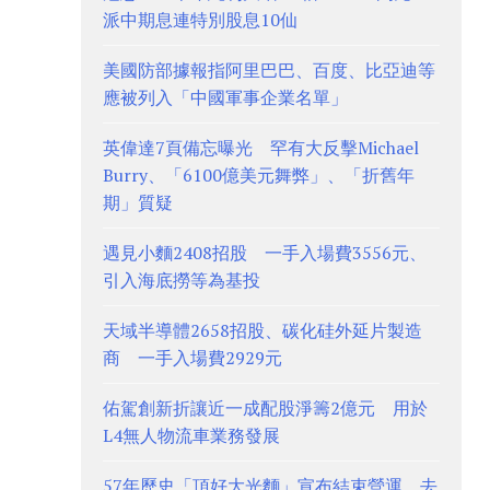
派中期息連特別股息10仙
美國防部據報指阿里巴巴、百度、比亞迪等
應被列入「中國軍事企業名單」
英偉達7頁備忘曝光 罕有大反擊Michael
Burry、「6100億美元舞弊」、「折舊年
期」質疑
遇見小麵2408招股 一手入場費3556元、
引入海底撈等為基投
天域半導體2658招股、碳化硅外延片製造
商 一手入場費2929元
佑駕創新折讓近一成配股淨籌2億元 用於
L4無人物流車業務發展
57年歷史「頂好大光麵」宣布結束營運 去