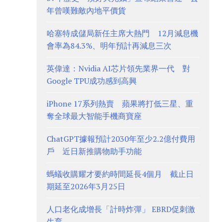
年曾嘆難敵內地平價貨
哈塞特成儲局新任主席大熱門 12月減息機
會率為84.3%、明年預計再減息三次
英偉達：Nvidia AI芯片領先業界一代 對
Google TPU成功感到高興
iPhone 17系列熱賣 蘋果將打低三星、重
奪全球最大智能手機商寶座
ChatGPT據報預計2030年至少2.2億付費用
戶 近日新推購物助手功能
螞蟻收購耀才要約時間延長4個月 截止日
期延至2026年3月25日
人口老化成增長「計時炸彈」 EBRD促刺激
生育