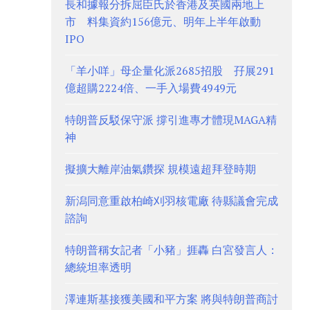
長和據報分拆屈臣氏於香港及英國兩地上
市 料集資約156億元、明年上半年啟動
IPO
「羊小咩」母企量化派2685招股 孖展291
億超購2224倍、一手入場費4949元
特朗普反駁保守派 撐引進專才體現MAGA精
神
擬擴大離岸油氣鑽探 規模遠超拜登時期
新潟同意重啟柏崎刈羽核電廠 待縣議會完成
諮詢
特朗普稱女記者「小豬」捱轟 白宮發言人：
總統坦率透明
澤連斯基接獲美國和平方案 將與特朗普商討