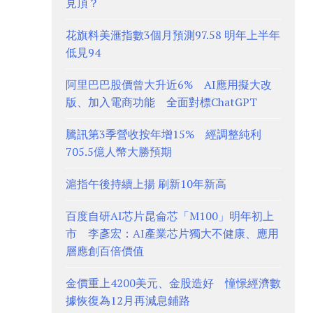
見頂？
花旗料美滙指數3個月預測97.58 明年上半年
低見94
阿里巴巴股價曾大升近6% AI應用擬大改
版、加入電商功能 全面對標ChatGPT
騰訊第3季營收按年增15% 經調整純利
705.5億人幣大勝預期
滬指午後持續上揚 刷新10年新高
百度自研AI芯片昆侖芯「M100」明年初上
市 李彥宏：AI產業芯片獨大不健康、應用
層應創百倍價值
金價重上4200美元、金股造好 憧憬經濟數
據恢復為12月再減息鋪路