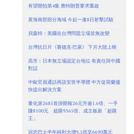
有望開拍第4集 應特朗普要求重啟
黃海南部部分海域 今起一連8日射擊試驗
貝森特：美國在台灣問題立場並無改變
台灣抗日片《賽德克·巴萊》 下月大陸上映
高市︰日本無立場認定台地位 有責任與中國
對話
中歐官員通話再談安世半導體 中方促荷蘭儘
快提出解決方案
量化派2685首掛開報26元升逾1.6倍、一手
賺8100元 超購9365倍、成主板新「超購
王」
冠忠巴士半年純利大增9.5倍至6690萬元