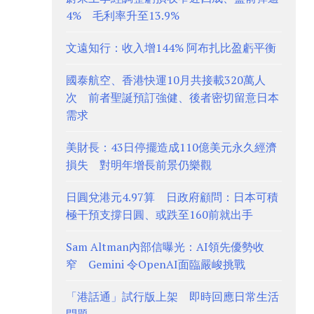
4% 毛利率升至13.9%
文遠知行：收入增144% 阿布扎比盈虧平衡
國泰航空、香港快運10月共接載320萬人
次 前者聖誕預訂強健、後者密切留意日本
需求
美財長：43日停擺造成110億美元永久經濟
損失 對明年增長前景仍樂觀
日圓兌港元4.97算 日政府顧問：日本可積
極干預支撐日圓、或跌至160前就出手
Sam Altman內部信曝光：AI領先優勢收
窄 Gemini 令OpenAI面臨嚴峻挑戰
「港話通」試行版上架 即時回應日常生活