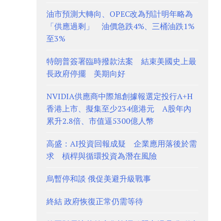
油市預測大轉向、OPEC改為預計明年略為
「供應過剩」 油價急跌4%、三桶油跌1%
至3%
特朗普簽署臨時撥款法案 結束美國史上最
長政府停擺 美期向好
NVIDIA供應商中際旭創據報選定投行A+H
香港上市、擬集至少234億港元 A股年內
累升2.8倍、市值逼5300億人幣
高盛：AI投資回報成疑 企業應用落後於需
求 槓桿與循環投資為潛在風險
烏暫停和談 俄促美避升級戰事
終結 政府恢復正常仍需等待