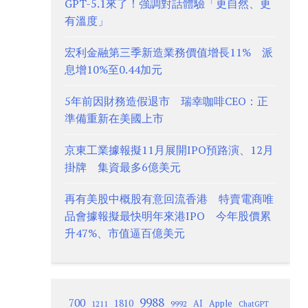
GPT-5.1來了！強調對話體驗「更自然、更
有溫度」
宏利金融第三季新造業務價值增長11% 派
息增10%至0.44加元
5年前因財務造假退市 瑞幸咖啡CEO：正
準備重新在美國上市
京東工業據報擬11月展開IPO預路演、12月
掛牌 集資最多6億美元
再有美股中概股有意回流香港 特賣電商唯
品會據報擬最快明年來港IPO 今年股價累
升47%、市值逼百億美元
9988
700
1810
AI
Apple
1211
9992
ChatGPT