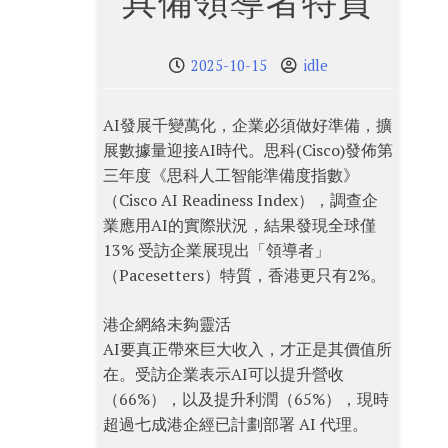
具備領導者特質
2025-10-15
idle
AI發展千變萬化，企業必須做好準備，擴
展數據量迎接AI時代。思科(Cisco)發佈第
三年度《思科人工智能準備度指數》
（Cisco AI Readiness Index），調查企
業應用AI的實際狀況，結果發現全球僅
13% 受訪企業展現出「領導者」
（Pacesetters）特質，香港更只有2%。
港企網絡未夠靈活
AI要真正帶來巨大收入，才正是其價值所
在。受訪企業表示AI可以提升營收
（66%），以及提升利潤（65%），現時
超過七成港企經已計劃部署 AI 代理。