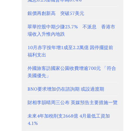
銀價再創新高 突破57美元
翠華控股中期少賺23.7% 不派息 香港市
場收入升惟內地跌
10月赤字按年增1成至2.2萬億 因停擺提前
福利支出
外國旅客訪國家公園收費增逾700元 「符合
美國優先」
BNO要求增加仍在諮詢期 或設過渡期
財相李韻晴周三公布 英媒預告主要措施一覽
未來4年加稅削支2668億 4月最低工資加
4.1%