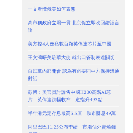
一文看懂俄美如何表態
高市稱政府立場一貫 北京促立即收回錯誤言
論
美方控4人走私數百顆英偉達芯片至中國
王文濤晤美駐華大使 就出口管制表達關切
自民黨內部開會 認為有必要同中方保持溝通
對話
彭博：美官員討論售中國H200高階AI芯
片 英偉達跌幅收窄 道指升493點
半年港元定存息最高3.3厘 跌市賺息49萬
阿里巴巴11.25公布季績 市場估外賣燒錢