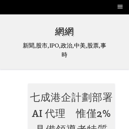
Skip
to
網網
content
新聞,股市,IPO,政治,中美,股票,事
時
七成港企計劃部署
AI 代理 惟僅2%