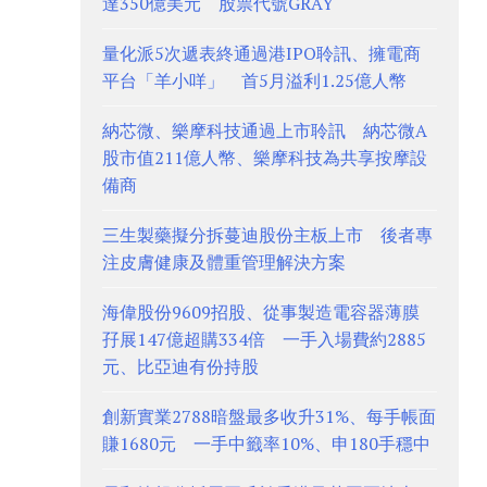
達350億美元 股票代號GRAY
量化派5次遞表終通過港IPO聆訊、擁電商
平台「羊小咩」 首5月溢利1.25億人幣
納芯微、樂摩科技通過上市聆訊 納芯微A
股市值211億人幣、樂摩科技為共享按摩設
備商
三生製藥擬分拆蔓迪股份主板上市 後者專
注皮膚健康及體重管理解決方案
海偉股份9609招股、從事製造電容器薄膜
孖展147億超購334倍 一手入場費約2885
元、比亞迪有份持股
創新實業2788暗盤最多收升31%、每手帳面
賺1680元 一手中籤率10%、申180手穩中