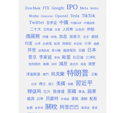
IPO
Google
FTX
Meta
Elon Musk
Netflix
TikTok
Tesla
OpenAI
Nvidia
Omicron
Twitter
中國
世界盃
中國GDP
中國旅客
二十大
伊朗
人民幣
以色列
亞馬遜
京東
俄羅斯
加息
加拿大
南韓
內地
停擺
北京
印度
小米
台灣
台積電
哈里
商務部
外交部
德國
日本
拜登
施政報告
日圓
新10條
放寬防疫
歐盟
普京
李家超
比亞迪
江澤民
李強
減息
滙豐
泡泡瑪特
泰國
深圳
港股
港交所
特朗普
烏克蘭
澤連斯基
澳門
王毅
習近平
美國
稀土
白宮
罷工
美團
聯儲局
蘋果
英國
英偉達
芯片
華為
貝森特
裁員
配股
通脹
訪華
通關
辛偉誠
關稅
阿里巴巴
金價
金管局
香港
陳茂波