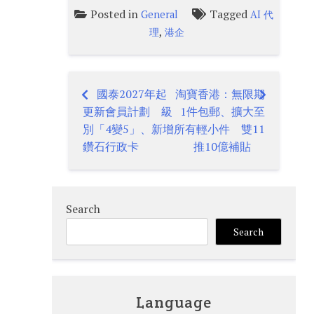
Posted in
Tagged
General
AI 代
,
理
港企
國泰2027年起
淘寶香港：無限期
Post
更新會員計劃 級
1件包郵、擴大至
navigation
別「4變5」、新增
所有輕小件 雙11
鑽石行政卡
推10億補貼
Search
Search
Language