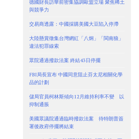
德國財長訪華前密集協調歐盟立場 聚焦稀土
與競爭力
交易商透露：中國採購美國大豆陷入停滯
大陸懸賞徵集台灣網紅「八炯」「閩南狼」
違法犯罪線索
眾院通過撥款法案 終結43日停擺
FBI局長宣布 中國同意阻止芬太尼相關化學
品的計劃
儲局官員柯林斯傾向12月維持利率不變 以
抑制通脹
美國眾議院通過臨時撥款法案 待特朗普簽
署後政府停擺將結束