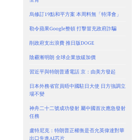
烏修訂19點和平方案 本周料無「特澤會」
勒令蘋果Google整頓 打擊冒充政府詐騙
削政府支出浪費 推日版DOGE
陰霾漸明朗 全球企業放緩加價
習近平與特朗普通電話 京：由美方發起
日本外務省官員晤中國駐日大使 日方強調立
場不變
神舟二十二號成功發射 屬中國首次應急發射
任務
盧特尼克：特朗普正權衡是否允英偉達對華
出口先進AI芯片