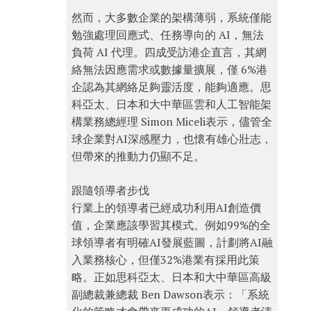
然而，大多數企業的架構薄弱，系統僅能
勉強處理回應式、任務導向的 AI，無法
負荷 AI 代理。四成受訪港企直言，其網
絡無法因應需求或數據量擴展，僅 6%港
企認為其網絡足夠靈活度，能夠適應。思
科亞太、日本和大中華區雲和人工智能架
構業務總經理 Simon Miceli表示，儘管全
球企業對AI深感壓力，也懷有雄心壯志，
但帶來的推動力仍顯不足。
跟隨領導者步伐
行業上的領導者已經成功利用AI創造價
值，企業應該學習其模式。例如99%的全
球領導者有明確AI發展藍圖，計劃將AI融
入業務核心，但僅32%港業有採用此策
略。正如思科亞太、日本和大中華區高級
副總裁兼總裁 Ben Dawson表示：「系統