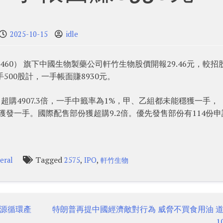
2025-10-15
idle
00460） 旗下中國生物製藥公司軒竹生物股價開報29.46元，較招
每手500股計，一手帳面賺8930元。
超購4907.3倍，一手中籤率為1%，甲、乙組都未能穩獲一手，
1%獲發一手。國際配售部份獲超購9.2倍。優先發售部份有114份
Tagged
,
,
eral
2575
IPO
軒竹生物
源循環產
特朗普再提中國經濟敵對行為 威脅不買食用油 
1