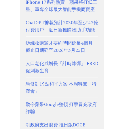
iPhone 17系列熱賣 蘋果將打低三
星、重奪全球最大智能手機商寶座
ChatGPT據報預計2030年至少2.2億
付費用戶 近日新推購物助手功能
螞蟻收購耀才要約時間延長4個月
截止日期延至2026年3月25日
人口老化成增長「計時炸彈」 EBRD
促刺激生育
烏修訂19點和平方案 本周料無「特
澤會」
勒令蘋果Google整頓 打擊冒充政府
詐騙
削政府支出浪費 推日版DOGE