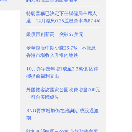
特朗普稱已決定下任聯儲局主席人
選 12月減息0.25厘機會率為87.4%
銀價再創新高 突破57美元
翠華控股中期少賺23.7% 不派息
香港市場收入升惟內地跌
10月赤字按年增1成至2.2萬億 因停
擺提前福利支出
外國旅客訪國家公園收費增逾700元
「符合美國優先」
BNO要求增加仍在諮詢期 或設過渡
期
財相李韻晴周三公布 英媒預告主要