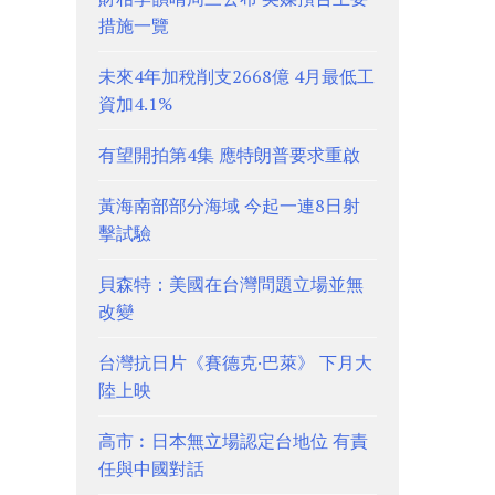
措施一覽
未來4年加稅削支2668億 4月最低工
資加4.1%
有望開拍第4集 應特朗普要求重啟
黃海南部部分海域 今起一連8日射
擊試驗
貝森特：美國在台灣問題立場並無
改變
台灣抗日片《賽德克·巴萊》 下月大
陸上映
高市︰日本無立場認定台地位 有責
任與中國對話