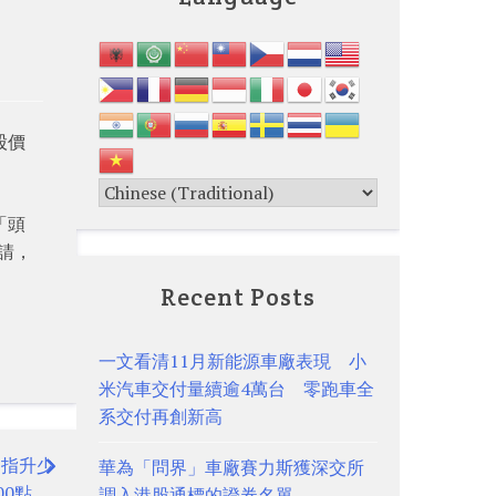
股價
「頭
申請，
Recent Posts
一文看清11月新能源車廠表現 小
米汽車交付量續逾4萬台 零跑車全
系交付再創新高
道指升少
華為「問界」車廠賽力斯獲深交所
00點
調入港股通標的證券名單