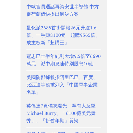
中歐官員通話再談安世半導體 中方
促荷蘭儘快提出解決方案
量化派2685首掛開報26元升逾1.6
倍、一手賺8100元 超購9365倍、
成主板新「超購王」
冠忠巴士半年純利大增9.5倍至6690
萬元 派中期息連特別股息10仙
美國防部據報指阿里巴巴、百度、
比亞迪等應被列入「中國軍事企業
名單」
英偉達7頁備忘曝光 罕有大反擊
Michael Burry、「6100億美元舞
弊」、「折舊年期」質疑