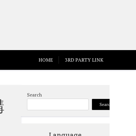
HOME
3RD PARTY LINK
Search
購
Search
Language