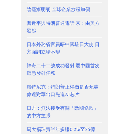
陰霾漸明朗 全球企業放緩加價
習近平與特朗普通電話 京：由美方
發起
日本外務省官員晤中國駐日大使 日
方強調立場不變
神舟二十二號成功發射 屬中國首次
應急發射任務
盧特尼克：特朗普正權衡是否允英
偉達對華出口先進AI芯片
日方：無法接受有關「敵國條款」
的中方主張
周大福珠寶半年多賺0.2%至25億