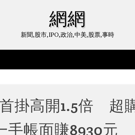
網網
新聞,股市,IPO,政治,中美,股票,事時
5首掛高開1.5倍 超
一手帳面賺8930元