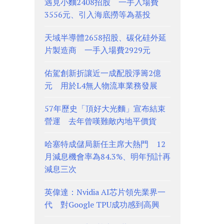
遇見小麵2408招股 一手入場費
3556元、引入海底撈等為基投
天域半導體2658招股、碳化硅外延
片製造商 一手入場費2929元
佑駕創新折讓近一成配股淨籌2億
元 用於L4無人物流車業務發展
57年歷史「頂好大光麵」宣布結束
營運 去年曾嘆難敵內地平價貨
哈塞特成儲局新任主席大熱門 12
月減息機會率為84.3%、明年預計再
減息三次
英偉達：Nvidia AI芯片領先業界一
代 對Google TPU成功感到高興