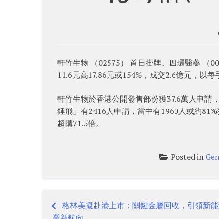
軒竹生物 （02575） 首日掛牌。四環醫藥 （
11.6元高17.86元或154%，成交2.6億元，以
軒竹生物於香港公開發售部份獲37.6萬人申請，
錘飛」有2416人申請，當中有1960人或約8
超購71.5倍。
Posted in
Gen
格林美擬赴港上市：關鍵金屬回收，引領新能
Post
業新航向