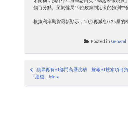
米蘭稱，預計今年再減息兩次「聽起來很現實」
個百分點。至於儲局19位政策制定者的預測中值
根據利率期貨最新顯示，10月再減息0.25厘的機
Posted in
General
蘋果再有AI部門高層跳槽 據報AI搜索項目
Post
「過檔」Meta
navigation