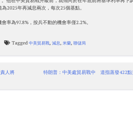
。他在中美貿易戰升級前，就傾向於在年底前將基準利率再下調1
為2025年再減息兩次，每次25個基點。
會率為97.8%，按兵不動的機會率僅2.2%。
Tagged
,
,
,
中美貿易戰
減息
米蘭
聯儲局
負責人將
特朗普：中美處貿易戰中 道指蒸發422點