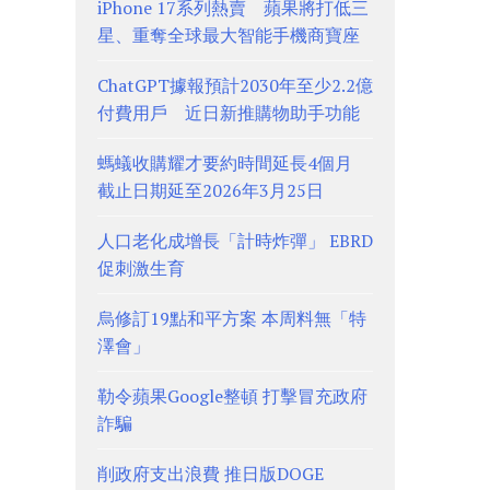
iPhone 17系列熱賣 蘋果將打低三
星、重奪全球最大智能手機商寶座
ChatGPT據報預計2030年至少2.2億
付費用戶 近日新推購物助手功能
螞蟻收購耀才要約時間延長4個月
截止日期延至2026年3月25日
人口老化成增長「計時炸彈」 EBRD
促刺激生育
烏修訂19點和平方案 本周料無「特
澤會」
勒令蘋果Google整頓 打擊冒充政府
詐騙
削政府支出浪費 推日版DOGE