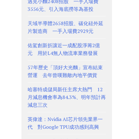
遇見小麵2408招股 一手入場費
3556元、引入海底撈等為基投
天域半導體2658招股、碳化硅外延
片製造商 一手入場費2929元
佑駕創新折讓近一成配股淨籌2億
元 用於L4無人物流車業務發展
57年歷史「頂好大光麵」宣布結束
營運 去年曾嘆難敵內地平價貨
哈塞特成儲局新任主席大熱門 12
月減息機會率為84.3%、明年預計再
減息三次
英偉達：Nvidia AI芯片領先業界一
代 對Google TPU成功感到高興