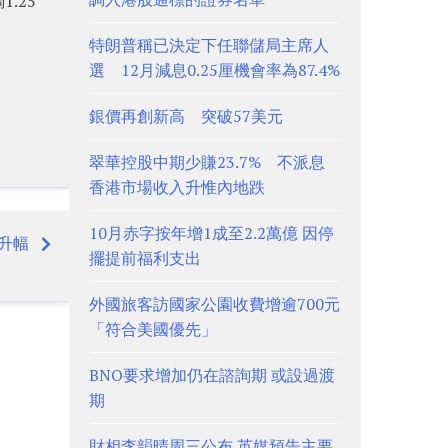
.25
特朗普稱已決定下任聯儲局主席人
選 12月減息0.25厘機會率為87.4%
銀價再創新高 突破57美元
翠華控股中期少賺23.7% 不派息
香港市場收入升惟內地跌
10月赤字按年增1成至2.2萬億 因停
升幅
擺提前福利支出
外國旅客訪國家公園收費增逾700元
「符合美國優先」
BNO要求增加仍在諮詢期 或設過渡
期
財相李韻晴周三公布 英媒預告主要