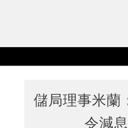
Skip
to
content
儲局理事米蘭
令減