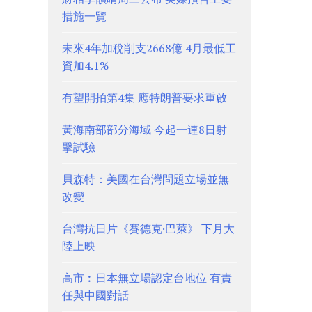
措施一覽
未來4年加稅削支2668億 4月最低工
資加4.1%
有望開拍第4集 應特朗普要求重啟
黃海南部部分海域 今起一連8日射
擊試驗
貝森特：美國在台灣問題立場並無
改變
台灣抗日片《賽德克·巴萊》 下月大
陸上映
高市︰日本無立場認定台地位 有責
任與中國對話