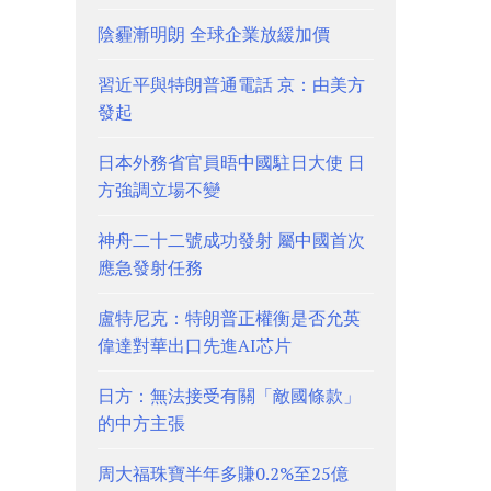
陰霾漸明朗 全球企業放緩加價
習近平與特朗普通電話 京：由美方
發起
日本外務省官員晤中國駐日大使 日
方強調立場不變
神舟二十二號成功發射 屬中國首次
應急發射任務
盧特尼克：特朗普正權衡是否允英
偉達對華出口先進AI芯片
日方：無法接受有關「敵國條款」
的中方主張
周大福珠寶半年多賺0.2%至25億