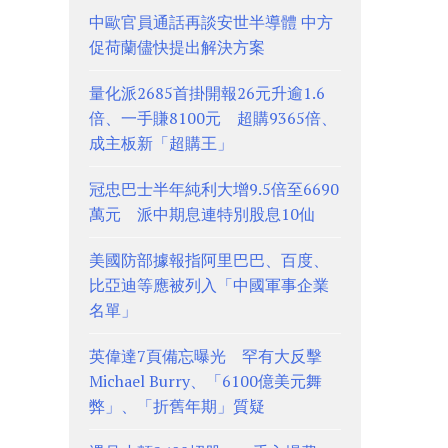
中歐官員通話再談安世半導體 中方
促荷蘭儘快提出解決方案
量化派2685首掛開報26元升逾1.6
倍、一手賺8100元 超購9365倍、
成主板新「超購王」
冠忠巴士半年純利大增9.5倍至6690
萬元 派中期息連特別股息10仙
美國防部據報指阿里巴巴、百度、
比亞迪等應被列入「中國軍事企業
名單」
英偉達7頁備忘曝光 罕有大反擊
Michael Burry、「6100億美元舞
弊」、「折舊年期」質疑