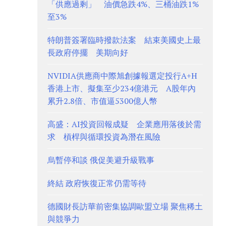
「供應過剩」 油價急跌4%、三桶油跌1%
至3%
特朗普簽署臨時撥款法案 結束美國史上最
長政府停擺 美期向好
NVIDIA供應商中際旭創據報選定投行A+H
香港上市、擬集至少234億港元 A股年內
累升2.8倍、市值逼5300億人幣
高盛：AI投資回報成疑 企業應用落後於需
求 槓桿與循環投資為潛在風險
烏暫停和談 俄促美避升級戰事
終結 政府恢復正常仍需等待
德國財長訪華前密集協調歐盟立場 聚焦稀土
與競爭力