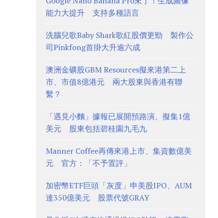
Google Nano Banana Pro來了！生成圖像
能力大提升 支持多種語言
洗腦兒歌Baby Shark歌紅股價更勁 製作公
司Pinkfong首掛大升逾六成
澳洲金礦股GBM Resources擬來港第二上
市、市值8億港元 兩大股東與香港有聯
繫？
「遇見小麵」據報已展開預路演、擬集1億
美元 股東包括碧桂園九毛九
Manner Coffee再傳來港上市、集資數億美
元 官方：「不予置評」
加密幣ETF巨頭「灰度」申美股IPO、AUM
達350億美元 股票代號GRAY