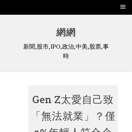
Skip
to
網網
content
新聞,股市,IPO,政治,中美,股票,事
時
Gen Z太愛自己致
「無法就業」？僅