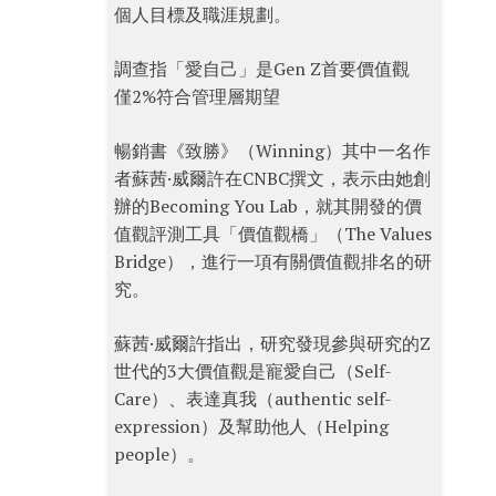
個人目標及職涯規劃。
調查指「愛自己」是Gen Z首要價值觀
僅2%符合管理層期望
暢銷書《致勝》（Winning）其中一名作
者蘇茜·威爾許在CNBC撰文，表示由她創
辦的Becoming You Lab，就其開發的價
值觀評測工具「價值觀橋」（The Values
Bridge），進行一項有關價值觀排名的研
究。
蘇茜·威爾許指出，研究發現參與研究的Z
世代的3大價值觀是寵愛自己（Self-
Care）、表達真我（authentic self-
expression）及幫助他人（Helping
people）。