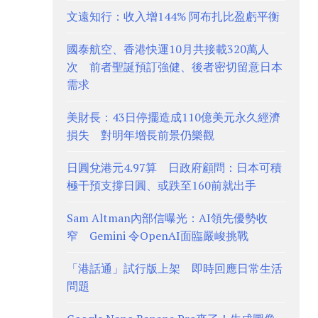
文遠知行：收入增144% 阿布扎比盈虧平衡
國泰航空、香港快運10月共接載320萬人
次 前者聖誕預訂強健、後者密切留意日本
需求
美財長：43日停擺造成110億美元永久經濟
損失 對明年增長前景仍樂觀
日圓兌港元4.97算 日政府顧問：日本可積
極干預支撐日圓、或跌至160前就出手
Sam Altman內部信曝光：AI領先優勢收
窄 Gemini 令OpenAI面臨嚴峻挑戰
「港話通」試行版上架 即時回應日常生活
問題