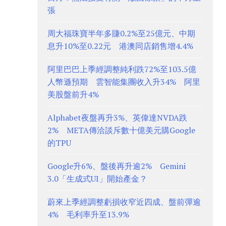
張
周大福珠寶半年多賺0.2%至25億元、中期
息升10%至0.22元 港澳同店銷售增4.4%
阿里巴巴上季經調整純利跌72%至103.5億
人幣遜預期 雲智能集團收入升34% 阿里
美股盤前升4%
Alphabet夜盤再升3%、英偉達NVDA跌
2% META傳洽談斥數十億美元購Google
的TPU
Google升6%、盤後再升逾2% Gemini
3.0「生成式UI」開始產金？
蔚來上季經調整虧損收窄近四成、盤前彈逾
4% 毛利率升至13.9%