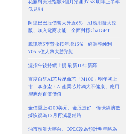
花旗料美滙指數3個月預測97.58 明年上半年
低見94
阿里巴巴股價曾大升近6% AI應用擬大改
版、加入電商功能 全面對標ChatGPT
騰訊第3季營收按年增15% 經調整純利
705.5億人幣大勝預期
滬指午後持續上揚 刷新10年新高
百度自研AI芯片昆侖芯「M100」明年初上
市 李彥宏：AI產業芯片獨大不健康、應用
層應創百倍價值
金價重上4200美元、金股造好 憧憬經濟數
據恢復為12月再減息鋪路
油市預測大轉向、OPEC改為預計明年略為