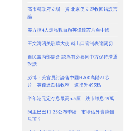
高市稱政府立場一貫 北京促立即收回錯誤言
論
美方控4人走私數百顆英偉達芯片至中國
王文濤晤美駐華大使 就出口管制表達關切
自民黨內部開會 認為有必要同中方保持溝通
對話
彭博：美官員討論售中國H200高階AI芯
片 英偉達跌幅收窄 道指升493點
半年港元定存息最高3.3厘 跌市賺息49萬
阿里巴巴11.25公布季績 市場估外賣燒錢
見頂？