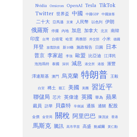
TikTok
Tesla
OpenAI
Nvidia
Omicron
Twitter
中國
世界盃
中國GDP
中國旅客
二十大
伊朗
人民幣
以色列
亞馬遜
京東
俄羅斯
加息
加拿大
南韓
內地
停擺
北京
印度
小米
台灣
台積電
哈里
商務部
外交部
德國
日本
拜登
施政報告
日圓
新10條
放寬防疫
歐盟
普京
李家超
比亞迪
江澤民
李強
減息
滙豐
泡泡瑪特
泰國
深圳
港股
港交所
特朗普
烏克蘭
澤連斯基
澳門
王毅
習近平
美國
稀土
白宮
罷工
美團
聯儲局
蘋果
英國
英偉達
芯片
華為
貝森特
裁員
配股
通脹
訪華
通關
辛偉誠
關稅
阿里巴巴
金價
金管局
香港
陳茂波
馬斯克
騰訊
高盛
高市早苗
鮑威爾
黃仁勳