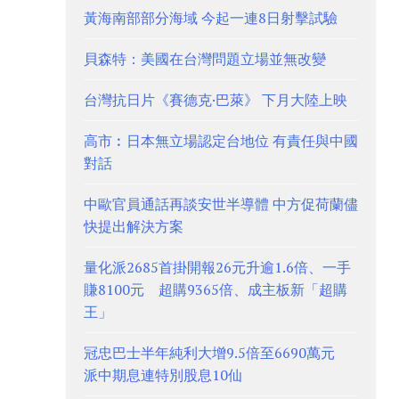
黃海南部部分海域 今起一連8日射擊試驗
貝森特：美國在台灣問題立場並無改變
台灣抗日片《賽德克·巴萊》 下月大陸上映
高市︰日本無立場認定台地位 有責任與中國
對話
中歐官員通話再談安世半導體 中方促荷蘭儘
快提出解決方案
量化派2685首掛開報26元升逾1.6倍、一手
賺8100元 超購9365倍、成主板新「超購
王」
冠忠巴士半年純利大增9.5倍至6690萬元
派中期息連特別股息10仙