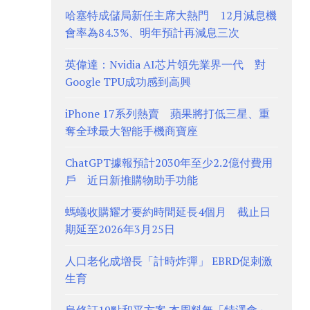
哈塞特成儲局新任主席大熱門 12月減息機
會率為84.3%、明年預計再減息三次
英偉達：Nvidia AI芯片領先業界一代 對
Google TPU成功感到高興
iPhone 17系列熱賣 蘋果將打低三星、重
奪全球最大智能手機商寶座
ChatGPT據報預計2030年至少2.2億付費用
戶 近日新推購物助手功能
螞蟻收購耀才要約時間延長4個月 截止日
期延至2026年3月25日
人口老化成增長「計時炸彈」 EBRD促刺激
生育