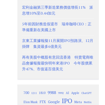
宏利金融第三季新造業務價值增長11% 派
息增10%至0.44加元
5年前因財務造假退市 瑞幸咖啡CEO：正
準備重新在美國上市
京東工業據報擬11月展開IPO預路演、12月
掛牌 集資最多6億美元
再有美股中概股有意回流香港 特賣電商唯
品會據報擬最快明年來港IPO 今年股價累
升47%、市值逼百億美元
9988
700
1810
AI
Apple
1211
9992
ChatGPT
IPO
Google
FTX
Meta
Elon Musk
Netflix