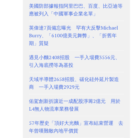
美國防部據報指阿里巴巴、百度、比亞迪等
應被列入「中國軍事企業名單」
英偉達7頁備忘曝光 罕有大反擊Michael
Burry、「6100億美元舞弊」、「折舊年
期」質疑
遇見小麵2408招股 一手入場費3556元、
引入海底撈等為基投
天域半導體2658招股、碳化硅外延片製造
商 一手入場費2929元
佑駕創新折讓近一成配股淨籌2億元 用於
L4無人物流車業務發展
57年歷史「頂好大光麵」宣布結束營運 去
年曾嘆難敵內地平價貨