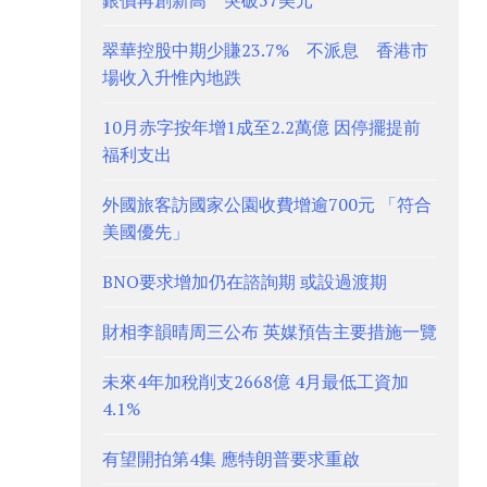
銀價再創新高 突破57美元
翠華控股中期少賺23.7% 不派息 香港市
場收入升惟內地跌
10月赤字按年增1成至2.2萬億 因停擺提前
福利支出
外國旅客訪國家公園收費增逾700元 「符合
美國優先」
BNO要求增加仍在諮詢期 或設過渡期
財相李韻晴周三公布 英媒預告主要措施一覽
未來4年加稅削支2668億 4月最低工資加
4.1%
有望開拍第4集 應特朗普要求重啟