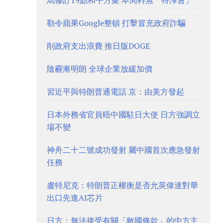
烏修訂19點和平方案 本周料無「特澤會」
勒令蘋果Google整頓 打擊冒充政府詐騙
削政府支出浪費 推日版DOGE
陰霾漸明朗 全球企業放緩加價
習近平與特朗普通電話 京：由美方發起
日本外務省官員晤中國駐日大使 日方強調立
場不變
神舟二十二號成功發射 屬中國首次應急發射
任務
盧特尼克：特朗普正權衡是否允英偉達對華
出口先進AI芯片
日方：無法接受有關「敵國條款」的中方主