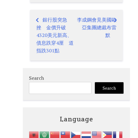
銀行股突急
李成鋼會見美國歐
Post
挫 金價升破
亞集團總裁布雷
navigation
4320美元新高、
默
債息跌穿4厘 道
指跌301點
Search
Search
Language