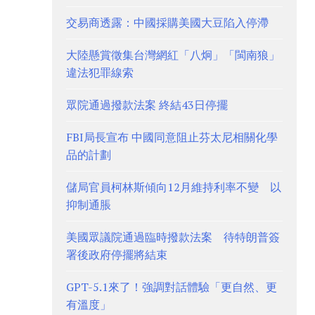
交易商透露：中國採購美國大豆陷入停滯
大陸懸賞徵集台灣網紅「八炯」「閩南狼」
違法犯罪線索
眾院通過撥款法案 終結43日停擺
FBI局長宣布 中國同意阻止芬太尼相關化學
品的計劃
儲局官員柯林斯傾向12月維持利率不變 以
抑制通脹
美國眾議院通過臨時撥款法案 待特朗普簽
署後政府停擺將結束
GPT-5.1來了！強調對話體驗「更自然、更
有溫度」