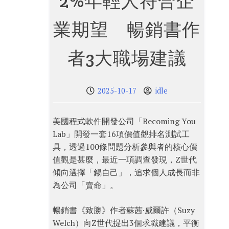
2%年輕人符合企
業期望 暢銷書作
者3大職場建議
2025-10-17
idle
美國程式軟件開發公司「Becoming You
Lab」開發一套16項價值觀排名測試工
具，透過100條問題分析參與者的核心價
值觀是甚麼，最近一項調查發現，Z世代
傾向選擇「錫自己」，追求個人成長而非
為公司「賣命」。
暢銷書《致勝》作者蘇茜·威爾許（Suzy
Welch）向Z世代提出3個求職建議，平衡