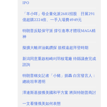
IPO
「羊小咩」母企量化派2685招股 孖展291
億超購2224倍、一手入場費4949元
特朗普反駁保守派 撐引進專才體現MAGA精
神
擬擴大離岸油氣鑽探 規模遠超拜登時期
新潟同意重啟柏崎刈羽核電廠 待縣議會完成
諮詢
特朗普稱女記者「小豬」捱轟 白宮發言人：
總統坦率透明
澤連斯基接獲美國和平方案 將與特朗普商討
一文看懂俄美如何表態