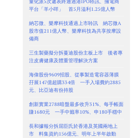
量化派5次遞表終通過港IPO聆訊、擁電商
平台「羊小咩」 首5月溢利1.25億人幣
納芯微、樂摩科技通過上市聆訊 納芯微A
股市值211億人幣、樂摩科技為共享按摩設
備商
三生製藥擬分拆蔓迪股份主板上市 後者專
注皮膚健康及體重管理解決方案
海偉股份9609招股、從事製造電容器薄膜
孖展147億超購334倍 一手入場費約2885
元、比亞迪有份持股
創新實業2788暗盤最多收升31%、每手帳面
賺1680元 一手中籤率10%、申180手穩中
長和據報分拆屈臣氏於香港及英國兩地上
市 料集資約156億元、明年上半年啟動