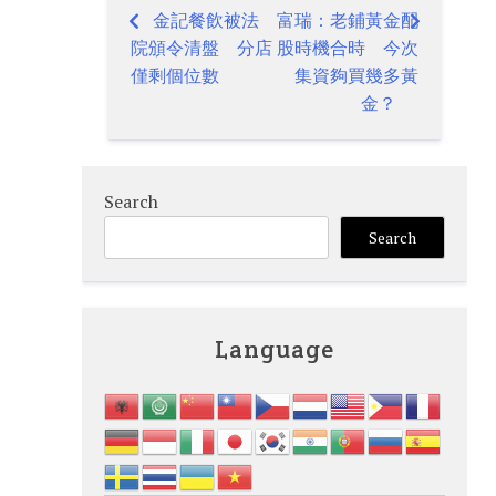
金記餐飲被法
富瑞：老鋪黃金配
Post
院頒令清盤 分店
股時機合時 今次
navigation
僅剩個位數
集資夠買幾多黃
金？
Search
Search
Language