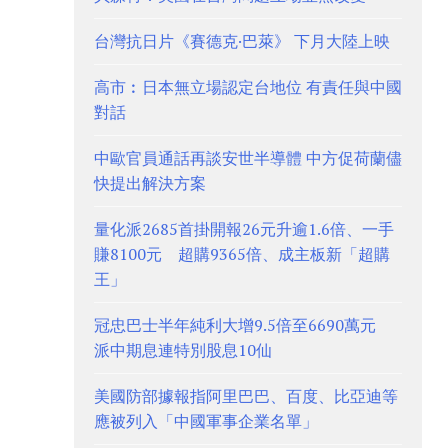
台灣抗日片《賽德克·巴萊》 下月大陸上映
高市︰日本無立場認定台地位 有責任與中國
對話
中歐官員通話再談安世半導體 中方促荷蘭儘
快提出解決方案
量化派2685首掛開報26元升逾1.6倍、一手
賺8100元 超購9365倍、成主板新「超購
王」
冠忠巴士半年純利大增9.5倍至6690萬元
派中期息連特別股息10仙
美國防部據報指阿里巴巴、百度、比亞迪等
應被列入「中國軍事企業名單」