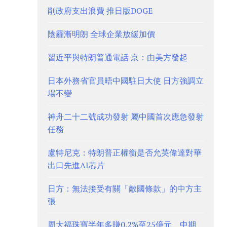
削政府支出浪費 推日版DOGE
陰霾漸明朗 全球企業放緩加價
習近平與特朗普通電話 京：由美方發起
日本外務省官員晤中國駐日大使 日方強調立
場不變
神舟二十二號成功發射 屬中國首次應急發射
任務
盧特尼克：特朗普正權衡是否允英偉達對華
出口先進AI芯片
日方：無法接受有關「敵國條款」的中方主
張
周大福珠寶半年多賺0.2%至25億元、中期