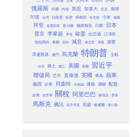
以色列
亞馬遜
京東
俄羅斯
加息
加拿大
南韓
內地
停擺
北京
印度
小米
台灣
台積電
哈里
商務部
外交部
德國
日本
拜登
施政報告
日圓
新10條
放寬防疫
歐盟
普京
李家超
比亞迪
江澤民
李強
減息
滙豐
泡泡瑪特
泰國
深圳
港股
港交所
特朗普
烏克蘭
澤連斯基
澳門
王毅
習近平
美國
稀土
白宮
罷工
美團
聯儲局
蘋果
英國
英偉達
芯片
華為
貝森特
裁員
配股
通脹
訪華
通關
辛偉誠
關稅
阿里巴巴
金價
金管局
香港
陳茂波
馬斯克
騰訊
高盛
高市早苗
鮑威爾
黃仁勳