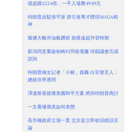
億超購2224倍、一手入場費4949元
特朗普反駁保守派 撐引進專才體現MAGA精
神
擬擴大離岸油氣鑽探 規模遠超拜登時期
新潟同意重啟柏崎刈羽核電廠 待縣議會完成
諮詢
特朗普稱女記者「小豬」捱轟 白宮發言人：
總統坦率透明
澤連斯基接獲美國和平方案 將與特朗普商討
一文看懂俄美如何表態
高市稱政府立場一貫 北京促立即收回錯誤言
論