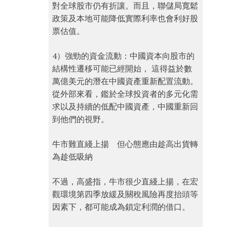
對全球股市仍有折讓。而且，聯儲局寬鬆
政策及本地可能降低實際利率也會利好股
票估值。
4）強勁的資金流動：中國資本向股市的
結構性遷移可能已經開始， 這得益於數
萬億美元的潛在中國資產重新配置流動。
從外部來看，鑑於全球投資者的多元化需
求以及持續的低配中國資產，中國重新回
到他們的視野。
牛市難直綫上揚 但心態應由趁高出貨轉
為趁低吸納
不過，高盛指，牛市很少直綫上揚，在宏
觀環境第四季放緩及關稅風險再度抬頭等
因素下，都可能成為鎖定利潤的借口。