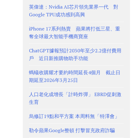
英偉達：Nvidia AI芯片領先業界一代 對
Google TPU成功感到高興
iPhone 17系列熱賣 蘋果將打低三星、重
奪全球最大智能手機商寶座
ChatGPT據報預計2030年至少2.2億付費用
戶 近日新推購物助手功能
螞蟻收購耀才要約時間延長4個月 截止日
期延至2026年3月25日
人口老化成增長「計時炸彈」 EBRD促刺激
生育
烏修訂19點和平方案 本周料無「特澤會」
勒令蘋果Google整頓 打擊冒充政府詐騙