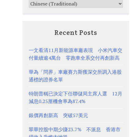
Recent Posts
一文看清11月新能源車廠表現 小米汽車交
付量續逾4萬台 零跑車全系交付再創新高
華為「問界」車廠賽力斯獲深交所調入港股
通標的證券名單
特朗普稱已決定下任聯儲局主席人選 12月
減息0.25厘機會率為87.4%
銀價再創新高 突破57美元
翠華控股中期少賺23.7% 不派息 香港市