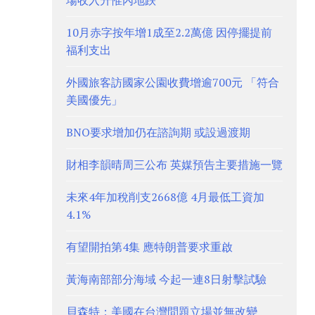
場收入升惟內地跌
10月赤字按年增1成至2.2萬億 因停擺提前
福利支出
外國旅客訪國家公園收費增逾700元 「符合
美國優先」
BNO要求增加仍在諮詢期 或設過渡期
財相李韻晴周三公布 英媒預告主要措施一覽
未來4年加稅削支2668億 4月最低工資加
4.1%
有望開拍第4集 應特朗普要求重啟
黃海南部部分海域 今起一連8日射擊試驗
貝森特：美國在台灣問題立場並無改變