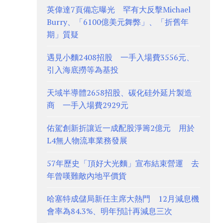
英偉達7頁備忘曝光 罕有大反擊Michael
Burry、「6100億美元舞弊」、「折舊年
期」質疑
遇見小麵2408招股 一手入場費3556元、
引入海底撈等為基投
天域半導體2658招股、碳化硅外延片製造
商 一手入場費2929元
佑駕創新折讓近一成配股淨籌2億元 用於
L4無人物流車業務發展
57年歷史「頂好大光麵」宣布結束營運 去
年曾嘆難敵內地平價貨
哈塞特成儲局新任主席大熱門 12月減息機
會率為84.3%、明年預計再減息三次