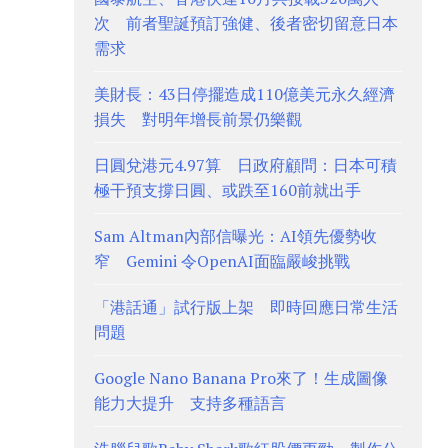
次 前者聖誕預訂強健、後者密切留意日本
需求
美財長：43日停擺造成110億美元永久經濟
損失 對明年增長前景仍樂觀
日圓兌港元4.97算 日政府顧問：日本可積
極干預支撐日圓、或跌至160前就出手
Sam Altman內部信曝光：AI領先優勢收
窄 Gemini 令OpenAI面臨嚴峻挑戰
「港話通」試行版上架 即時回應日常生活
問題
Google Nano Banana Pro來了！生成圖像
能力大提升 支持多種語言