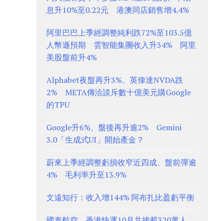
息升10%至0.22元 港澳同店銷售增4.4%
阿里巴巴上季經調整純利跌72%至103.5億
人幣遜預期 雲智能集團收入升34% 阿里
美股盤前升4%
Alphabet夜盤再升3%、英偉達NVDA跌
2% META傳洽談斥數十億美元購Google
的TPU
Google升6%、盤後再升逾2% Gemini
3.0「生成式UI」開始產金？
蔚來上季經調整虧損收窄近四成、盤前彈逾
4% 毛利率升至13.9%
文遠知行：收入增144% 阿布扎比盈虧平衡
國泰航空、香港快運10月共接載320萬人