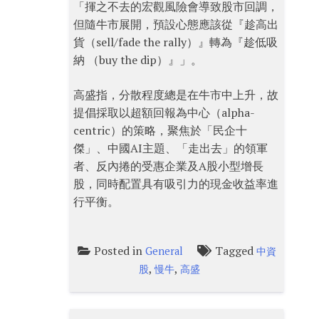
「揮之不去的宏觀風險會導致股市回調，
但隨牛市展開，預設心態應該從『趁高出
貨（sell/fade the rally）』轉為『趁低吸
納 （buy the dip）』」。
高盛指，分散程度總是在牛市中上升，故
提倡採取以超額回報為中心（alpha-
centric）的策略，聚焦於「民企十
傑」、中國AI主題、「走出去」的領軍
者、反內捲的受惠企業及A股小型增長
股，同時配置具有吸引力的現金收益率進
行平衡。
Posted in
Tagged
General
中資
,
,
股
慢牛
高盛