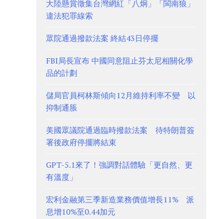
大陸懸賞徵集台灣網紅「八炯」「閩南狼」
違法犯罪線索
眾院通過撥款法案 終結43日停擺
FBI局長宣布 中國同意阻止芬太尼相關化學
品的計劃
儲局官員柯林斯傾向12月維持利率不變 以
抑制通脹
美國眾議院通過臨時撥款法案 待特朗普簽
署後政府停擺將結束
GPT-5.1來了！強調對話體驗「更自然、更
有溫度」
宏利金融第三季新造業務價值增長11% 派
息增10%至0.44加元