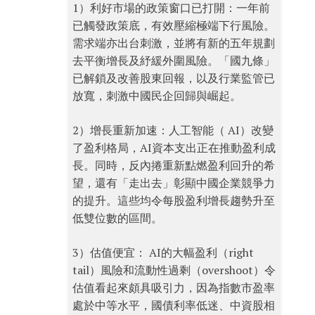
1）利好市場的政策窗口已打開：一年前
已觸發政策底，有效壓縮極端下行風險。
需求端亦出台刺激，並將有新的五年規劃
去平衡增長及紓緩外圍風險。「國九條」
已解鎖及改善股東回報，以及行業監管已
放寬，刺激中國民企回歸與崛起。
2）增長重新加速：人工智能（ AI）改變
了盈利格局，AI資本支出正在推動盈利成
長。同時，反內捲重新點燃盈利回升的希
望，還有「走出去」彰顯中國企業競爭力
的提升。這些均令每股盈利增長趨勢升至
低雙位數的區間。
3）估值便宜： AI的大幅盈利（right
tail）風險和流動性過剩（overshoot）令
估值看起來頗具吸引力，因為指數市盈率
處於中等水平，國債利率低迷、中資股相