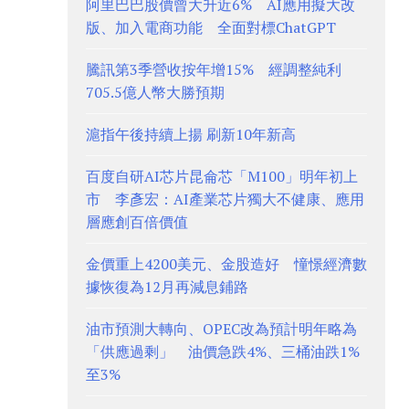
阿里巴巴股價曾大升近6% AI應用擬大改
版、加入電商功能 全面對標ChatGPT
騰訊第3季營收按年增15% 經調整純利
705.5億人幣大勝預期
滬指午後持續上揚 刷新10年新高
百度自研AI芯片昆侖芯「M100」明年初上
市 李彥宏：AI產業芯片獨大不健康、應用
層應創百倍價值
金價重上4200美元、金股造好 憧憬經濟數
據恢復為12月再減息鋪路
油市預測大轉向、OPEC改為預計明年略為
「供應過剩」 油價急跌4%、三桶油跌1%
至3%