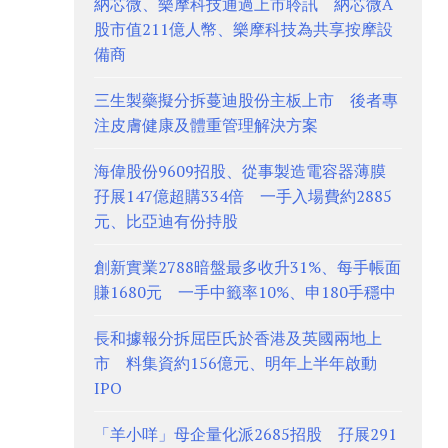
納芯微、樂摩科技通過上市聆訊 納芯微A
股市值211億人幣、樂摩科技為共享按摩設
備商
三生製藥擬分拆蔓迪股份主板上市 後者專
注皮膚健康及體重管理解決方案
海偉股份9609招股、從事製造電容器薄膜
孖展147億超購334倍 一手入場費約2885
元、比亞迪有份持股
創新實業2788暗盤最多收升31%、每手帳面
賺1680元 一手中籤率10%、申180手穩中
長和據報分拆屈臣氏於香港及英國兩地上
市 料集資約156億元、明年上半年啟動
IPO
「羊小咩」母企量化派2685招股 孖展291