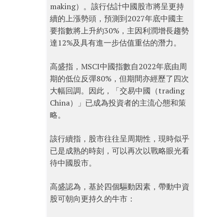
making）。該行估計中國股市將呈更持
續的上漲勢頭，預測到2027年底中國主
要指數將上升約30%，主因利潤增長趨勢
達12%及具有進一步估值重估的潛力。
高盛指，MSCI中國指數自2022年底由周
期的低位反彈80%，但期間亦經歷了四次
大幅回調。因此，「交易中國（trading
China）」已成為投資者的主流心態和策
略。
該行續指，股市往往呈周期性，現時似乎
已是成熟的時刻，可以再次以戰略眼光看
待中國股市。
高盛認為，基於四個驅動因素，帶動中資
股可朝向更持久的牛市：