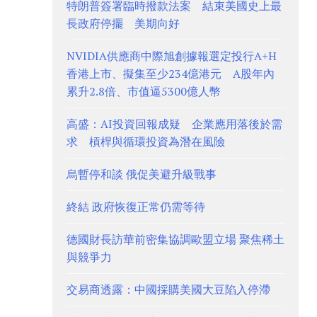
特朗普簽署臨時撥款法案 結束美國史上最
長政府停擺 美期向好
NVIDIA供應商中際旭創據報選定投行A+H
香港上市、擬集至少234億港元 A股年內
累升2.8倍、市值逼5300億人幣
高盛：AI投資回報成疑 企業應用落後於需
求 槓桿與循環投資為潛在風險
烏暫停和談 俄促美避升級戰事
終結 政府恢復正常仍需等待
德國財長訪華前密集協調歐盟立場 聚焦稀土
與競爭力
交易商透露：中國採購美國大豆陷入停滯