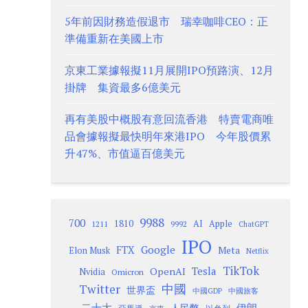
5年前因財務造假退市 瑞幸咖啡CEO：正
準備重新在美國上市
京東工業據報擬11月展開IPO預路演、12月
掛牌 集資最多6億美元
再有美股中概股有意回流香港 特賣電商唯
品會據報擬最快明年來港IPO 今年股價累
升47%、市值逼百億美元
9988
700
1810
AI
Apple
1211
9992
ChatGPT
IPO
Google
FTX
Meta
Elon Musk
Netflix
TikTok
Tesla
OpenAI
Nvidia
Omicron
Twitter
中國
世界盃
中國GDP
中國旅客
二十大
伊朗
人民幣