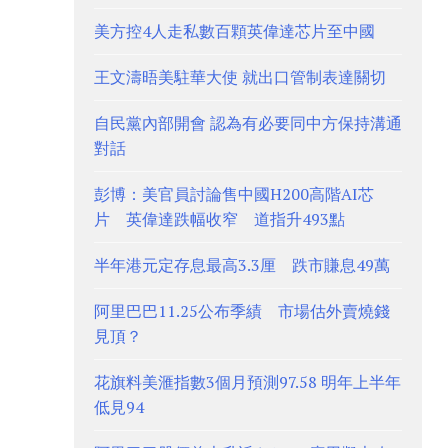
美方控4人走私數百顆英偉達芯片至中國
王文濤晤美駐華大使 就出口管制表達關切
自民黨內部開會 認為有必要同中方保持溝通
對話
彭博：美官員討論售中國H200高階AI芯
片 英偉達跌幅收窄 道指升493點
半年港元定存息最高3.3厘 跌市賺息49萬
阿里巴巴11.25公布季績 市場估外賣燒錢
見頂？
花旗料美滙指數3個月預測97.58 明年上半年
低見94