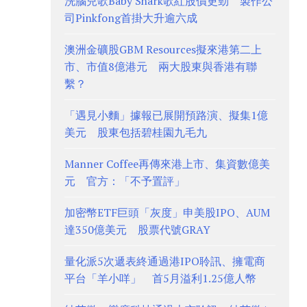
洗腦兒歌Baby Shark歌紅股價更勁 製作公
司Pinkfong首掛大升逾六成
澳洲金礦股GBM Resources擬來港第二上
市、市值8億港元 兩大股東與香港有聯
繫？
「遇見小麵」據報已展開預路演、擬集1億
美元 股東包括碧桂園九毛九
Manner Coffee再傳來港上市、集資數億美
元 官方：「不予置評」
加密幣ETF巨頭「灰度」申美股IPO、AUM
達350億美元 股票代號GRAY
量化派5次遞表終通過港IPO聆訊、擁電商
平台「羊小咩」 首5月溢利1.25億人幣