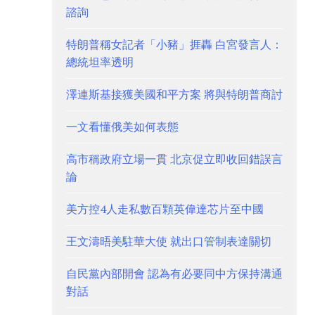
諮詢
特朗普稱女記者「小豬」捱轟 白宮發言人：
總統坦率透明
澤連斯基接獲美國和平方案 將與特朗普商討
一文看懂俄美如何表態
高市稱政府立場一貫 北京促立即收回錯誤言
論
美方控4人走私數百顆英偉達芯片至中國
王文濤晤美駐華大使 就出口管制表達關切
自民黨內部開會 認為有必要同中方保持溝通
對話