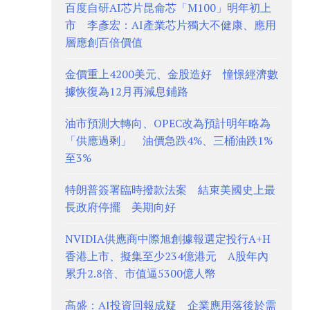
百度自研AI芯片昆侖芯「M100」明年初上
市 李彥宏：AI產業芯片獨大不健康、應用
層應創百倍價值
金價重上4200美元、金股造好 憧憬經濟數
據恢復為12月再減息鋪路
油市預測大轉向、OPEC改為預計明年略為
「供應過剩」 油價急跌4%、三桶油跌1%
至3%
特朗普簽署臨時撥款法案 結束美國史上最
長政府停擺 美期向好
NVIDIA供應商中際旭創據報選定投行A+H
香港上市、擬集至少234億港元 A股年內
累升2.8倍、市值逼5300億人幣
高盛：AI投資回報成疑 企業應用落後於需