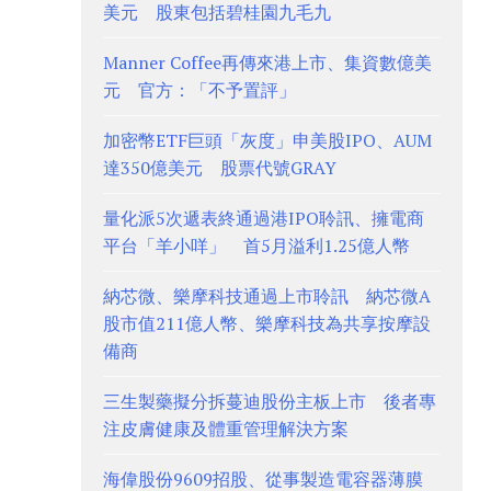
美元 股東包括碧桂園九毛九
Manner Coffee再傳來港上市、集資數億美
元 官方：「不予置評」
加密幣ETF巨頭「灰度」申美股IPO、AUM
達350億美元 股票代號GRAY
量化派5次遞表終通過港IPO聆訊、擁電商
平台「羊小咩」 首5月溢利1.25億人幣
納芯微、樂摩科技通過上市聆訊 納芯微A
股市值211億人幣、樂摩科技為共享按摩設
備商
三生製藥擬分拆蔓迪股份主板上市 後者專
注皮膚健康及體重管理解決方案
海偉股份9609招股、從事製造電容器薄膜