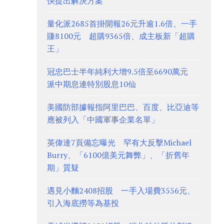
快提出解決方案
量化派2685首掛開報26元升逾1.6倍、一手
賺8100元 超購9365倍、成主板新「超購
王」
冠忠巴士半年純利大增9.5倍至6690萬元
派中期息連特別股息10仙
美國防部據報指阿里巴巴、百度、比亞迪等
應被列入「中國軍事企業名單」
英偉達7頁備忘曝光 罕有大反擊Michael
Burry、「6100億美元舞弊」、「折舊年
期」質疑
遇見小麵2408招股 一手入場費3556元、
引入海底撈等為基投