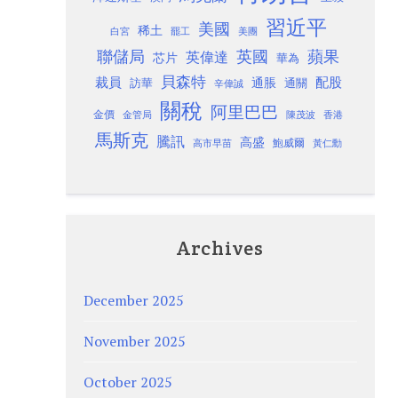
習近平
美國
稀土
白宮
罷工
美團
聯儲局
蘋果
英國
英偉達
芯片
華為
貝森特
裁員
配股
通脹
訪華
通關
辛偉誠
關稅
阿里巴巴
金價
金管局
香港
陳茂波
馬斯克
騰訊
高盛
高市早苗
鮑威爾
黃仁勳
Archives
December 2025
November 2025
October 2025