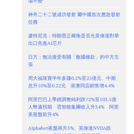
場不變
神舟二十二號成功發射 屬中國首次應急發射
任務
盧特尼克：特朗普正權衡是否允英偉達對華
出口先進AI芯片
日方：無法接受有關「敵國條款」的中方主
張
周大福珠寶半年多賺0.2%至25億元、中期
息升10%至0.22元 港澳同店銷售增4.4%
阿里巴巴上季經調整純利跌72%至103.5億
人幣遜預期 雲智能集團收入升34% 阿里
美股盤前升4%
Alphabet夜盤再升3%、英偉達NVDA跌