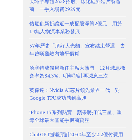
天域半導體2658招股、碳化硅外延片製造
商 一手入場費2929元
佑駕創新折讓近一成配股淨籌2億元 用於
L4無人物流車業務發展
57年歷史「頂好大光麵」宣布結束營運 去
年曾嘆難敵內地平價貨
哈塞特成儲局新任主席大熱門 12月減息機
會率為84.3%、明年預計再減息三次
英偉達：Nvidia AI芯片領先業界一代 對
Google TPU成功感到高興
iPhone 17系列熱賣 蘋果將打低三星、重
奪全球最大智能手機商寶座
ChatGPT據報預計2030年至少2.2億付費用