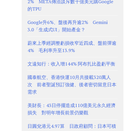
2% META傳洽談斥數十億美元購Google
的TPU
Google升6%、盤後再升逾2% Gemini
3.0「生成式UI」開始產金？
蔚來上季經調整虧損收窄近四成、盤前彈逾
4% 毛利率升至13.9%
文遠知行：收入增144% 阿布扎比盈虧平衡
國泰航空、香港快運10月共接載320萬人
次 前者聖誕預訂強健、後者密切留意日本
需求
美財長：43日停擺造成110億美元永久經濟
損失 對明年增長前景仍樂觀
日圓兌港元4.97算 日政府顧問：日本可積