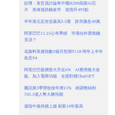
彭博：美官員討論售中國H200高階AI芯
片 英偉達跌幅收窄 道指升493點
半年港元定存息最高3.3厘 跌市賺息49萬
阿里巴巴11.25公布季績 市場估外賣燒錢
見頂？
花旗料美滙指數3個月預測97.58 明年上半年
低見94
阿里巴巴股價曾大升近6% AI應用擬大改
版、加入電商功能 全面對標ChatGPT
騰訊第3季營收按年增15% 經調整純利
705.5億人幣大勝預期
滬指午後持續上揚 刷新10年新高