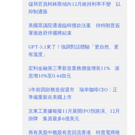
儲局官員柯林斯傾向12月維持利率不變 以
抑制通脹
美國眾議院通過臨時撥款法案 待特朗普簽
署後政府停擺將結束
GPT-5.1來了！強調對話體驗「更自然、更
有溫度」
宏利金融第三季新造業務價值增長11% 派
息增10%至0.44加元
5年前因財務造假退市 瑞幸咖啡CEO：正
準備重新在美國上市
京東工業據報擬11月展開IPO預路演、12月
掛牌 集資最多6億美元
再有美股中概股有意回流香港 特賣電商唯