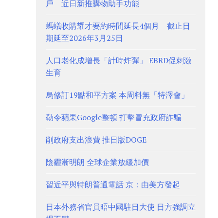
戶 近日新推購物助手功能
螞蟻收購耀才要約時間延長4個月 截止日
期延至2026年3月25日
人口老化成增長「計時炸彈」 EBRD促刺激
生育
烏修訂19點和平方案 本周料無「特澤會」
勒令蘋果Google整頓 打擊冒充政府詐騙
削政府支出浪費 推日版DOGE
陰霾漸明朗 全球企業放緩加價
習近平與特朗普通電話 京：由美方發起
日本外務省官員晤中國駐日大使 日方強調立