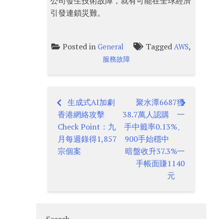
公司發生技術故障，就有可能在全球經濟
引發連鎖災難。
Posted in
Tagged
,
General
AWS
服務故障
生成式AI加劇
聚水潭6687獲
Post
香港網絡攻擊
38.7萬人認購 一
navigation
Check Point：九
手中籤率0.13%、
月每週錄得1,857
900手始穩中
宗個案
暗盤收升37.3%一
手帳面賺1140
元