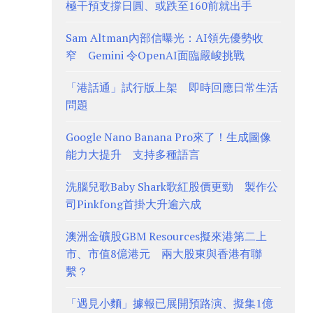
極干預支撐日圓、或跌至160前就出手
Sam Altman內部信曝光：AI領先優勢收
窄 Gemini 令OpenAI面臨嚴峻挑戰
「港話通」試行版上架 即時回應日常生活
問題
Google Nano Banana Pro來了！生成圖像
能力大提升 支持多種語言
洗腦兒歌Baby Shark歌紅股價更勁 製作公
司Pinkfong首掛大升逾六成
澳洲金礦股GBM Resources擬來港第二上
市、市值8億港元 兩大股東與香港有聯
繫？
「遇見小麵」據報已展開預路演、擬集1億