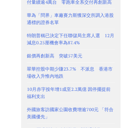
付量續逾4萬台 零跑車全系交付再創新高
華為「問界」車廠賽力斯獲深交所調入港股
通標的證券名單
特朗普稱已決定下任聯儲局主席人選 12月
減息0.25厘機會率為87.4%
銀價再創新高 突破57美元
翠華控股中期少賺23.7% 不派息 香港市
場收入升惟內地跌
10月赤字按年增1成至2.2萬億 因停擺提前
福利支出
外國旅客訪國家公園收費增逾700元 「符合
美國優先」