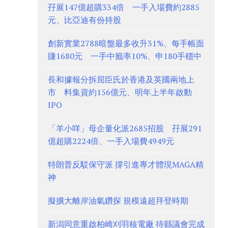
孖展147億超購334倍 一手入場費約2885
元、比亞迪有份持股
創新實業2788暗盤最多收升31%、每手帳面
賺1680元 一手中籤率10%、申180手穩中
長和據報分拆屈臣氏於香港及英國兩地上
市 料集資約156億元、明年上半年啟動
IPO
「羊小咩」母企量化派2685招股 孖展291
億超購2224倍、一手入場費4949元
特朗普反駁保守派 撐引進專才體現MAGA精
神
擬擴大離岸油氣鑽探 規模遠超拜登時期
新潟同意重啟柏崎刈羽核電廠 待縣議會完成