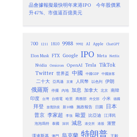
品會據報擬最快明年來港IPO 今年股價累
升47%、市值逼百億美元
9988
700
1810
AI
Apple
1211
9992
ChatGPT
IPO
Google
FTX
Meta
Elon Musk
Netflix
TikTok
Tesla
OpenAI
Nvidia
Omicron
Twitter
中國
世界盃
中國GDP
中國旅客
二十大
伊朗
人民幣
以色列
亞馬遜
京東
俄羅斯
加息
加拿大
南韓
內地
停擺
北京
印度
小米
台灣
台積電
哈里
商務部
外交部
德國
日本
拜登
施政報告
日圓
新10條
放寬防疫
歐盟
普京
李家超
比亞迪
江澤民
李強
減息
滙豐
泡泡瑪特
泰國
深圳
港股
港交所
特朗普
烏克蘭
澤連斯基
澳門
王毅