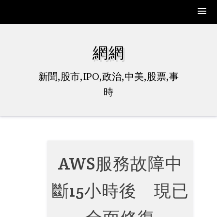
Skip
to
網網
content
新聞,股市,IPO,政治,中美,股票,事
時
AWS服務故障中
斷15小時後 現已