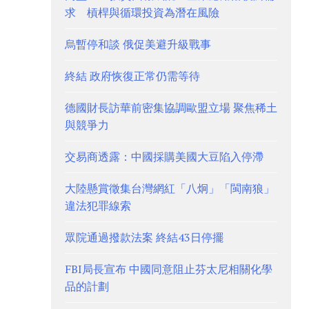
求 槓桿與循環投資為潛在風險
烏暫停和談 俄促美避升級戰事
終結 政府恢復正常仍需等待
德國財長訪華前密集協調歐盟立場 聚焦稀土
與競爭力
交易商透露：中國採購美國大豆陷入停滯
大陸懸賞徵集台灣網紅「八炯」「閩南狼」
違法犯罪線索
眾院通過撥款法案 終結43日停擺
FBI局長宣布 中國同意阻止芬太尼相關化學
品的計劃