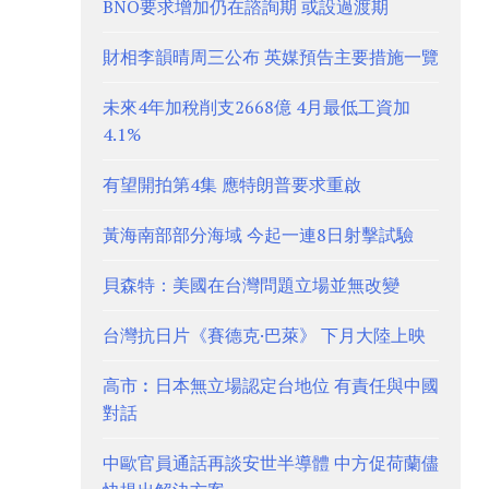
BNO要求增加仍在諮詢期 或設過渡期
財相李韻晴周三公布 英媒預告主要措施一覽
未來4年加稅削支2668億 4月最低工資加
4.1%
有望開拍第4集 應特朗普要求重啟
黃海南部部分海域 今起一連8日射擊試驗
貝森特：美國在台灣問題立場並無改變
台灣抗日片《賽德克·巴萊》 下月大陸上映
高市︰日本無立場認定台地位 有責任與中國
對話
中歐官員通話再談安世半導體 中方促荷蘭儘