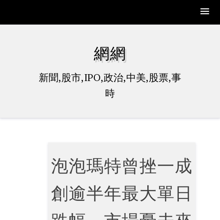
Skip
to
網網
content
新聞,股市,IPO,政治,中美,股票,事
時
泡泡瑪特曾挫一成
創逾半年最大單日