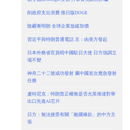
削政府支出浪費 推日版DOGE
陰霾漸明朗 全球企業放緩加價
習近平與特朗普通電話 京：由美方發起
日本外務省官員晤中國駐日大使 日方強調立
場不變
神舟二十二號成功發射 屬中國首次應急發射
任務
盧特尼克：特朗普正權衡是否允英偉達對華
出口先進AI芯片
日方：無法接受有關「敵國條款」的中方主
張