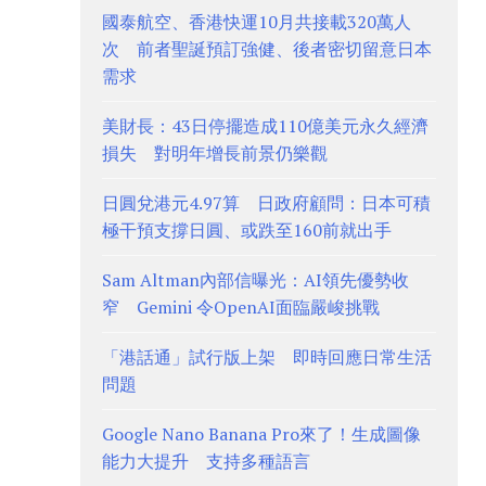
國泰航空、香港快運10月共接載320萬人
次 前者聖誕預訂強健、後者密切留意日本
需求
美財長：43日停擺造成110億美元永久經濟
損失 對明年增長前景仍樂觀
日圓兌港元4.97算 日政府顧問：日本可積
極干預支撐日圓、或跌至160前就出手
Sam Altman內部信曝光：AI領先優勢收
窄 Gemini 令OpenAI面臨嚴峻挑戰
「港話通」試行版上架 即時回應日常生活
問題
Google Nano Banana Pro來了！生成圖像
能力大提升 支持多種語言