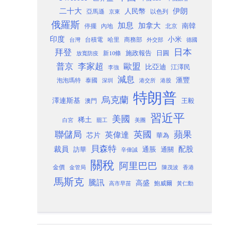
二十大
伊朗
人民幣
以色列
亞馬遜
京東
俄羅斯
加息
加拿大
南韓
內地
停擺
北京
印度
小米
台灣
台積電
哈里
商務部
外交部
德國
日本
拜登
施政報告
日圓
新10條
放寬防疫
歐盟
普京
李家超
比亞迪
江澤民
李強
減息
滙豐
泡泡瑪特
泰國
深圳
港股
港交所
特朗普
烏克蘭
澤連斯基
澳門
王毅
習近平
美國
稀土
白宮
罷工
美團
聯儲局
蘋果
英國
英偉達
芯片
華為
貝森特
裁員
配股
通脹
訪華
通關
辛偉誠
關稅
阿里巴巴
金價
金管局
香港
陳茂波
馬斯克
騰訊
高盛
高市早苗
鮑威爾
黃仁勳