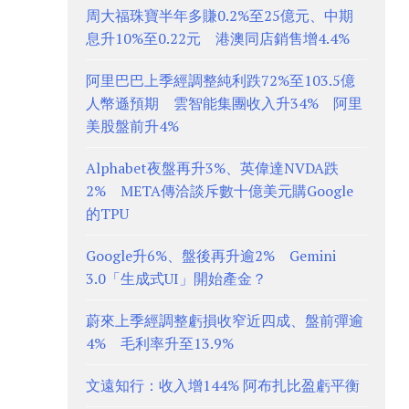
周大福珠寶半年多賺0.2%至25億元、中期
息升10%至0.22元 港澳同店銷售增4.4%
阿里巴巴上季經調整純利跌72%至103.5億
人幣遜預期 雲智能集團收入升34% 阿里
美股盤前升4%
Alphabet夜盤再升3%、英偉達NVDA跌
2% META傳洽談斥數十億美元購Google
的TPU
Google升6%、盤後再升逾2% Gemini
3.0「生成式UI」開始產金？
蔚來上季經調整虧損收窄近四成、盤前彈逾
4% 毛利率升至13.9%
文遠知行：收入增144% 阿布扎比盈虧平衡