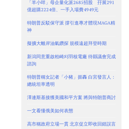
「羊小咩」母企量化派2685招股 孖展291
億超購2224倍、一手入場費4949元
特朗普反駁保守派 撐引進專才體現MAGA精
神
擬擴大離岸油氣鑽探 規模遠超拜登時期
新潟同意重啟柏崎刈羽核電廠 待縣議會完成
諮詢
特朗普稱女記者「小豬」捱轟 白宮發言人：
總統坦率透明
澤連斯基接獲美國和平方案 將與特朗普商討
一文看懂俄美如何表態
高市稱政府立場一貫 北京促立即收回錯誤言