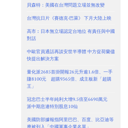
貝森特：美國在台灣問題立場並無改變
台灣抗日片《賽德克·巴萊》 下月大陸上映
高市︰日本無立場認定台地位 有責任與中國
對話
中歐官員通話再談安世半導體 中方促荷蘭儘
快提出解決方案
量化派2685首掛開報26元升逾1.6倍、一手
賺8100元 超購9365倍、成主板新「超購
王」
冠忠巴士半年純利大增9.5倍至6690萬元
派中期息連特別股息10仙
美國防部據報指阿里巴巴、百度、比亞迪等
應被列入「中國軍事企業名單」