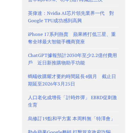
英偉達：Nvidia AI芯片領先業界一代 對
Google TPU成功感到高興
iPhone 17系列熱賣 蘋果將打低三星、重
奪全球最大智能手機商寶座
ChatGPT據報預計2030年至少2.2億付費用
戶 近日新推購物助手功能
螞蟻收購耀才要約時間延長4個月 截止日
期延至2026年3月25日
人口老化成增長「計時炸彈」 EBRD促刺激
生育
烏修訂19點和平方案 本周料無「特澤會」
勒令蘋果Google整頓 打擊冒充政府詐騙