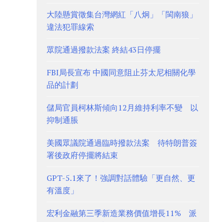
大陸懸賞徵集台灣網紅「八炯」「閩南狼」
違法犯罪線索
眾院通過撥款法案 終結43日停擺
FBI局長宣布 中國同意阻止芬太尼相關化學
品的計劃
儲局官員柯林斯傾向12月維持利率不變 以
抑制通脹
美國眾議院通過臨時撥款法案 待特朗普簽
署後政府停擺將結束
GPT-5.1來了！強調對話體驗「更自然、更
有溫度」
宏利金融第三季新造業務價值增長11% 派