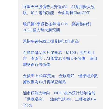
阿里巴巴股價曾大升近6% AI應用擬大改
版、加入電商功能 全面對標ChatGPT
騰訊第3季營收按年增15% 經調整純利
705.5億人幣大勝預期
滬指午後持續上揚 刷新10年新高
百度自研AI芯片昆侖芯「M100」明年初上
市 李彥宏：AI產業芯片獨大不健康、應用
層應創百倍價值
金價重上4200美元、金股造好 憧憬經濟數
據恢復為12月再減息鋪路
油市預測大轉向、OPEC改為預計明年略為
「供應過剩」 油價急跌4%、三桶油跌1%
至3%