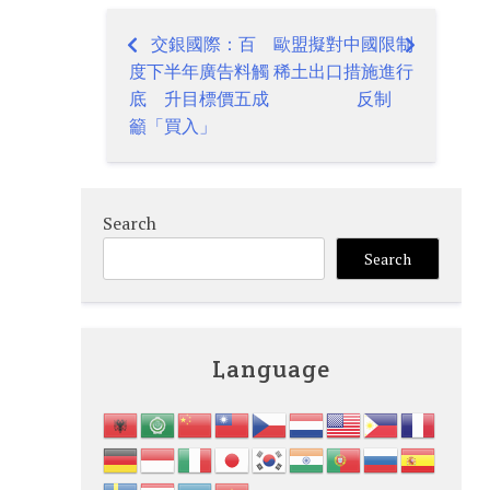
交銀國際：百
歐盟擬對中國限制
Post
度下半年廣告料觸
稀土出口措施進行
navigation
底 升目標價五成
反制
籲「買入」
Search
Search
Language