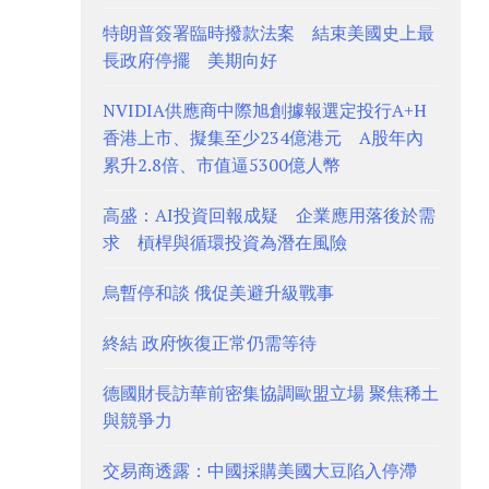
特朗普簽署臨時撥款法案 結束美國史上最
長政府停擺 美期向好
NVIDIA供應商中際旭創據報選定投行A+H
香港上市、擬集至少234億港元 A股年內
累升2.8倍、市值逼5300億人幣
高盛：AI投資回報成疑 企業應用落後於需
求 槓桿與循環投資為潛在風險
烏暫停和談 俄促美避升級戰事
終結 政府恢復正常仍需等待
德國財長訪華前密集協調歐盟立場 聚焦稀土
與競爭力
交易商透露：中國採購美國大豆陷入停滯