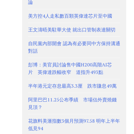
論
美方控4人走私數百顆英偉達芯片至中國
王文濤晤美駐華大使 就出口管制表達關切
自民黨內部開會 認為有必要同中方保持溝通
對話
彭博：美官員討論售中國H200高階AI芯
片 英偉達跌幅收窄 道指升493點
半年港元定存息最高3.3厘 跌市賺息49萬
阿里巴巴11.25公布季績 市場估外賣燒錢
見頂？
花旗料美滙指數3個月預測97.58 明年上半年
低見94