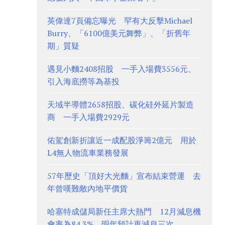
英偉達7頁備忘曝光 罕有大反擊Michael
Burry、「6100億美元舞弊」、「折舊年
期」質疑
遇見小麵2408招股 一手入場費3556元、
引入海底撈等為基投
天域半導體2658招股、碳化硅外延片製造
商 一手入場費2929元
佑駕創新折讓近一成配股淨籌2億元 用於
L4無人物流車業務發展
57年歷史「頂好大光麵」宣布結束營運 去
年曾嘆難敵內地平價貨
哈塞特成儲局新任主席大熱門 12月減息機
會率為84.3%、明年預計再減息三次