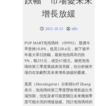
跌幅 市場憂未來
增長放緩
2025-10-23
idle
POP MART泡泡瑪特 （09992） 股價今
早曾挫10.8%，低見228.6元，創下逾半
年最大單日跌幅，最新泡泡瑪等仍跌
9%，報233元，成交67億元。雖然泡泡
瑪特第三季度業績表現亮眼，但分析稱市
場仍在加劇對其未來增長放緩的憂慮。
晨星（Morningstar）分析師Jeff Zhang
表示，泡泡瑪特第三季度營收增長超出市
場預期，但投資者可能更關注未來幾個季
度可能出現的增速放緩。預計泡泡瑪特的