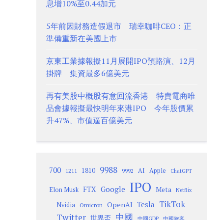
息增10%至0.44加元
5年前因財務造假退市 瑞幸咖啡CEO：正
準備重新在美國上市
京東工業據報擬11月展開IPO預路演、12月
掛牌 集資最多6億美元
再有美股中概股有意回流香港 特賣電商唯
品會據報擬最快明年來港IPO 今年股價累
升47%、市值逼百億美元
9988
700
1810
AI
Apple
1211
9992
ChatGPT
IPO
Google
FTX
Meta
Elon Musk
Netflix
TikTok
Tesla
OpenAI
Nvidia
Omicron
Twitter
中國
世界盃
中國GDP
中國旅客