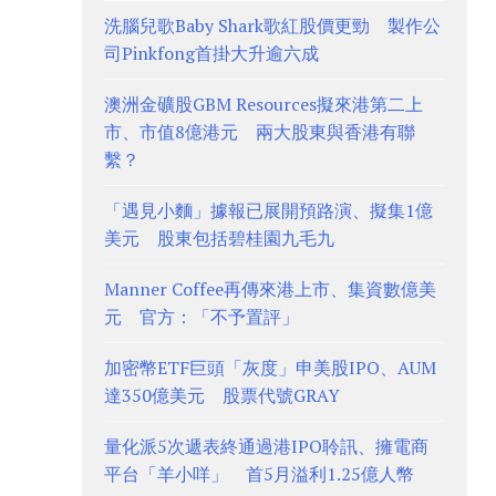
洗腦兒歌Baby Shark歌紅股價更勁 製作公
司Pinkfong首掛大升逾六成
澳洲金礦股GBM Resources擬來港第二上
市、市值8億港元 兩大股東與香港有聯
繫？
「遇見小麵」據報已展開預路演、擬集1億
美元 股東包括碧桂園九毛九
Manner Coffee再傳來港上市、集資數億美
元 官方：「不予置評」
加密幣ETF巨頭「灰度」申美股IPO、AUM
達350億美元 股票代號GRAY
量化派5次遞表終通過港IPO聆訊、擁電商
平台「羊小咩」 首5月溢利1.25億人幣