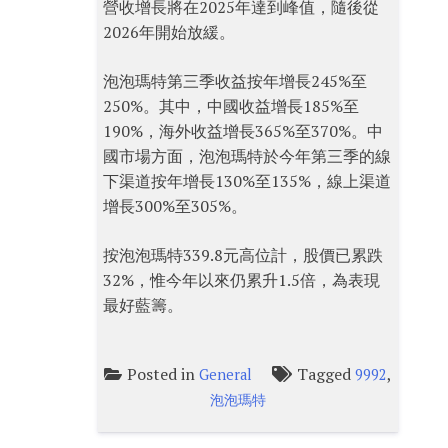
營收增長將在2025年達到峰值，隨後從
2026年開始放緩。
泡泡瑪特第三季收益按年增長245%至
250%。其中，中國收益增長185%至
190%，海外收益增長365%至370%。中
國市場方面，泡泡瑪特於今年第三季的線
下渠道按年增長130%至135%，線上渠道
增長300%至305%。
按泡泡瑪特339.8元高位計，股價已累跌
32%，惟今年以來仍累升1.5倍，為表現
最好藍籌。
Posted in
Tagged
,
General
9992
泡泡瑪特