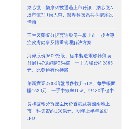
納芯微、樂摩科技通過上市聆訊 納芯微A
股市值211億人幣、樂摩科技為共享按摩設
備商
三生製藥擬分拆蔓迪股份主板上市 後者專
注皮膚健康及體重管理解決方案
海偉股份9609招股、從事製造電容器薄膜
孖展147億超購334倍 一手入場費約2885
元、比亞迪有份持股
創新實業2788暗盤最多收升31%、每手帳面
賺1680元 一手中籤率10%、申180手穩中
長和據報分拆屈臣氏於香港及英國兩地上
市 料集資約156億元、明年上半年啟動
IPO