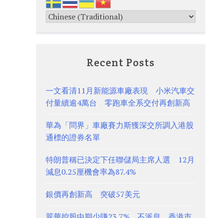
Recent Posts
一文看清11月新能源車廠表現 小米汽車交
付量續逾4萬台 零跑車全系交付再創新高
華為「問界」車廠賽力斯獲深交所調入港股
通標的證券名單
特朗普稱已決定下任聯儲局主席人選 12月
減息0.25厘機會率為87.4%
銀價再創新高 突破57美元
翠華控股中期少賺23.7% 不派息 香港市