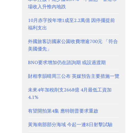
場收入升惟內地跌
10月赤字按年增1成至2.2萬億 因停擺提前
福利支出
外國旅客訪國家公園收費增逾700元 「符合
美國優先」
BNO要求增加仍在諮詢期 或設過渡期
財相李韻晴周三公布 英媒預告主要措施一覽
未來4年加稅削支2668億 4月最低工資加
4.1%
有望開拍第4集 應特朗普要求重啟
黃海南部部分海域 今起一連8日射擊試驗