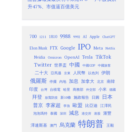
升47%、市值逼百億美元
9988
700
1810
AI
Apple
1211
9992
ChatGPT
IPO
Google
FTX
Meta
Elon Musk
Netflix
TikTok
Tesla
OpenAI
Nvidia
Omicron
Twitter
中國
世界盃
中國GDP
中國旅客
二十大
伊朗
人民幣
以色列
亞馬遜
京東
俄羅斯
加息
加拿大
南韓
內地
停擺
北京
印度
小米
台灣
台積電
哈里
商務部
外交部
德國
日本
拜登
施政報告
日圓
新10條
放寬防疫
歐盟
普京
李家超
比亞迪
江澤民
李強
減息
滙豐
泡泡瑪特
泰國
深圳
港股
港交所
特朗普
烏克蘭
澤連斯基
澳門
王毅