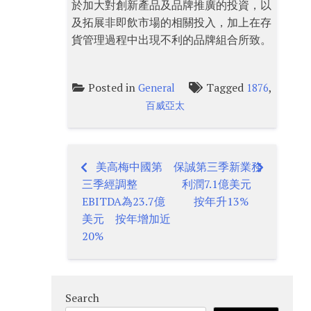
於加大對創新產品及品牌推廣的投資，以
及拓展非即飲市場的相關投入，加上在存
貨管理過程中出現不利的品牌組合所致。
Posted in
Tagged
,
General
1876
百威亞太
美高梅中國第
保誠第三季新業務
Post
三季經調整
利潤7.1億美元
navigation
EBITDA為23.7億
按年升13%
美元 按年增加近
20%
Search