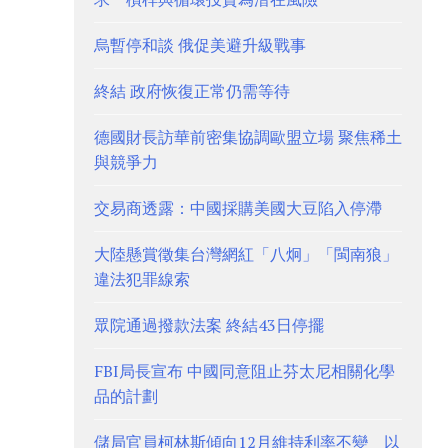
烏暫停和談 俄促美避升級戰事
終結 政府恢復正常仍需等待
德國財長訪華前密集協調歐盟立場 聚焦稀土
與競爭力
交易商透露：中國採購美國大豆陷入停滯
大陸懸賞徵集台灣網紅「八炯」「閩南狼」
違法犯罪線索
眾院通過撥款法案 終結43日停擺
FBI局長宣布 中國同意阻止芬太尼相關化學
品的計劃
儲局官員柯林斯傾向12月維持利率不變 以