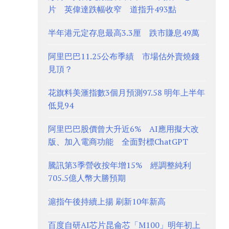
片 英偉達跌幅收窄 道指升493點
半年港元定存息最高3.3厘 跌市賺息49萬
阿里巴巴11.25公布季績 市場估外賣燒錢
見頂？
花旗料美滙指數3個月預測97.58 明年上半年
低見94
阿里巴巴股價曾大升近6% AI應用擬大改
版、加入電商功能 全面對標ChatGPT
騰訊第3季營收按年增15% 經調整純利
705.5億人幣大勝預期
滬指午後持續上揚 刷新10年新高
百度自研AI芯片昆侖芯「M100」明年初上