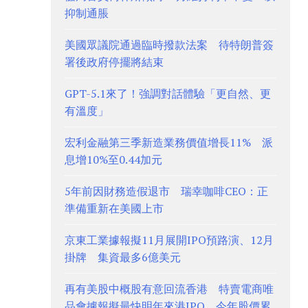
抑制通脹
美國眾議院通過臨時撥款法案 待特朗普簽
署後政府停擺將結束
GPT-5.1來了！強調對話體驗「更自然、更
有溫度」
宏利金融第三季新造業務價值增長11% 派
息增10%至0.44加元
5年前因財務造假退市 瑞幸咖啡CEO：正
準備重新在美國上市
京東工業據報擬11月展開IPO預路演、12月
掛牌 集資最多6億美元
再有美股中概股有意回流香港 特賣電商唯
品會據報擬最快明年來港IPO 今年股價累