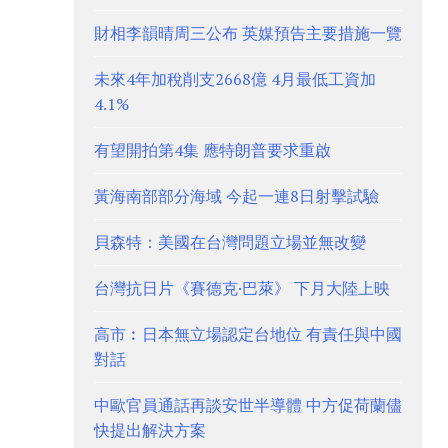
財相李韻晴周三公布 英媒預告主要措施一覽
未來4年加稅削支2668億 4月最低工資加
4.1%
有望開拍第4集 應特朗普要求重啟
黃海南部部分海域 今起一連8日射擊試驗
貝森特：美國在台灣問題立場並無改變
台灣抗日片《賽德克·巴萊》 下月大陸上映
高市︰日本無立場認定台地位 有責任與中國
對話
中歐官員通話再談安世半導體 中方促荷蘭儘
快提出解決方案