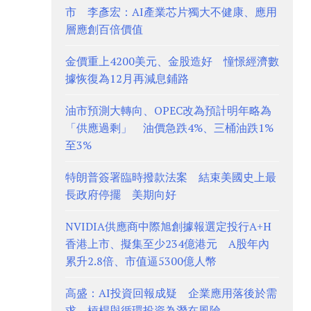
市 李彥宏：AI產業芯片獨大不健康、應用
層應創百倍價值
金價重上4200美元、金股造好 憧憬經濟數
據恢復為12月再減息鋪路
油市預測大轉向、OPEC改為預計明年略為
「供應過剩」 油價急跌4%、三桶油跌1%
至3%
特朗普簽署臨時撥款法案 結束美國史上最
長政府停擺 美期向好
NVIDIA供應商中際旭創據報選定投行A+H
香港上市、擬集至少234億港元 A股年內
累升2.8倍、市值逼5300億人幣
高盛：AI投資回報成疑 企業應用落後於需
求 槓桿與循環投資為潛在風險