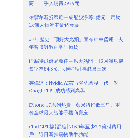
商 一手入場費2929元
佑駕創新折讓近一成配股淨籌2億元 用於
L4無人物流車業務發展
57年歷史「頂好大光麵」宣布結束營運 去
年曾嘆難敵內地平價貨
哈塞特成儲局新任主席大熱門 12月減息機
會率為84.3%、明年預計再減息三次
英偉達：Nvidia AI芯片領先業界一代 對
Google TPU成功感到高興
iPhone 17系列熱賣 蘋果將打低三星、重
奪全球最大智能手機商寶座
ChatGPT據報預計2030年至少2.2億付費用
戶 近日新推購物助手功能