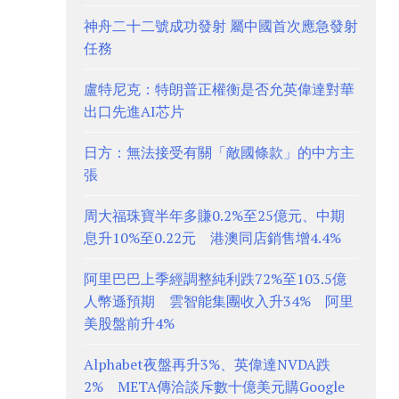
神舟二十二號成功發射 屬中國首次應急發射
任務
盧特尼克：特朗普正權衡是否允英偉達對華
出口先進AI芯片
日方：無法接受有關「敵國條款」的中方主
張
周大福珠寶半年多賺0.2%至25億元、中期
息升10%至0.22元 港澳同店銷售增4.4%
阿里巴巴上季經調整純利跌72%至103.5億
人幣遜預期 雲智能集團收入升34% 阿里
美股盤前升4%
Alphabet夜盤再升3%、英偉達NVDA跌
2% META傳洽談斥數十億美元購Google