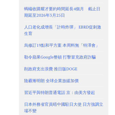
螞蟻收購耀才要約時間延長4個月 截止日
期延至2026年3月25日
人口老化成增長「計時炸彈」 EBRD促刺激
生育
烏修訂19點和平方案 本周料無「特澤會」
勒令蘋果Google整頓 打擊冒充政府詐騙
削政府支出浪費 推日版DOGE
陰霾漸明朗 全球企業放緩加價
習近平與特朗普通電話 京：由美方發起
日本外務省官員晤中國駐日大使 日方強調立
場不變