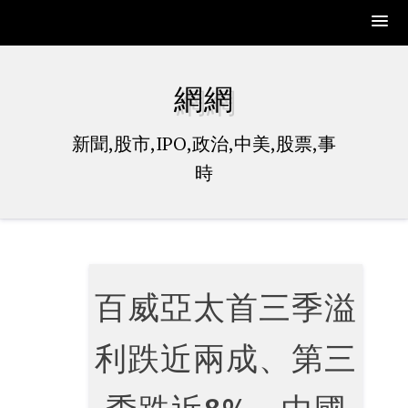
Skip
to
網網
content
新聞,股市,IPO,政治,中美,股票,事
時
百威亞太首三季溢
利跌近兩成、第三