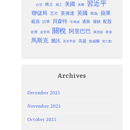
習近平
美國
稀土
白宮
罷工
美團
聯儲局
蘋果
英國
英偉達
芯片
華為
貝森特
裁員
配股
通脹
訪華
通關
辛偉誠
關稅
阿里巴巴
金價
金管局
香港
陳茂波
馬斯克
騰訊
高盛
高市早苗
鮑威爾
黃仁勳
Archives
December 2025
November 2025
October 2025