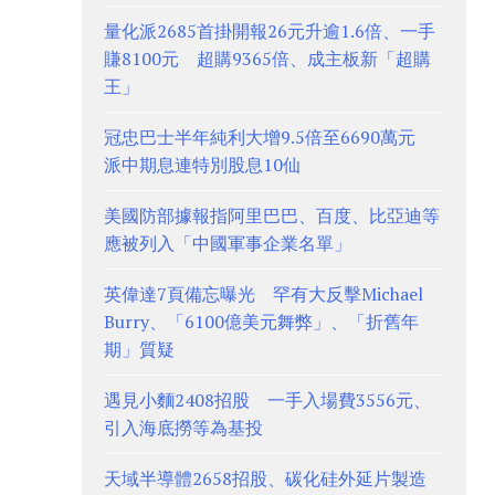
量化派2685首掛開報26元升逾1.6倍、一手
賺8100元 超購9365倍、成主板新「超購
王」
冠忠巴士半年純利大增9.5倍至6690萬元
派中期息連特別股息10仙
美國防部據報指阿里巴巴、百度、比亞迪等
應被列入「中國軍事企業名單」
英偉達7頁備忘曝光 罕有大反擊Michael
Burry、「6100億美元舞弊」、「折舊年
期」質疑
遇見小麵2408招股 一手入場費3556元、
引入海底撈等為基投
天域半導體2658招股、碳化硅外延片製造