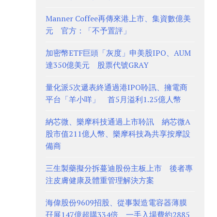
Manner Coffee再傳來港上市、集資數億美
元 官方：「不予置評」
加密幣ETF巨頭「灰度」申美股IPO、AUM
達350億美元 股票代號GRAY
量化派5次遞表終通過港IPO聆訊、擁電商
平台「羊小咩」 首5月溢利1.25億人幣
納芯微、樂摩科技通過上市聆訊 納芯微A
股市值211億人幣、樂摩科技為共享按摩設
備商
三生製藥擬分拆蔓迪股份主板上市 後者專
注皮膚健康及體重管理解決方案
海偉股份9609招股、從事製造電容器薄膜
孖展147億超購334倍 一手入場費約2885