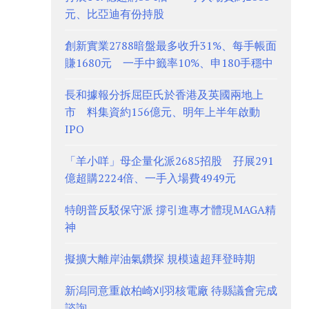
元、比亞迪有份持股
創新實業2788暗盤最多收升31%、每手帳面
賺1680元 一手中籤率10%、申180手穩中
長和據報分拆屈臣氏於香港及英國兩地上
市 料集資約156億元、明年上半年啟動
IPO
「羊小咩」母企量化派2685招股 孖展291
億超購2224倍、一手入場費4949元
特朗普反駁保守派 撐引進專才體現MAGA精
神
擬擴大離岸油氣鑽探 規模遠超拜登時期
新潟同意重啟柏崎刈羽核電廠 待縣議會完成
諮詢