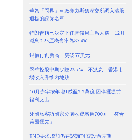
華為「問界」車廠賽力斯獲深交所調入港股
通標的證券名單
特朗普稱已決定下任聯儲局主席人選 12月
減息0.25厘機會率為87.4%
銀價再創新高 突破57美元
翠華控股中期少賺23.7% 不派息 香港市
場收入升惟內地跌
10月赤字按年增1成至2.2萬億 因停擺提前
福利支出
外國旅客訪國家公園收費增逾700元 「符合
美國優先」
BNO要求增加仍在諮詢期 或設過渡期