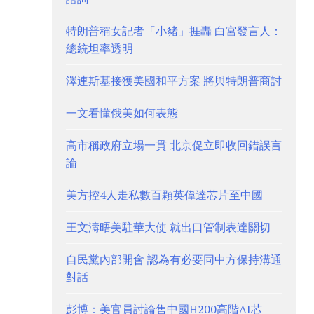
特朗普稱女記者「小豬」捱轟 白宮發言人：
總統坦率透明
澤連斯基接獲美國和平方案 將與特朗普商討
一文看懂俄美如何表態
高市稱政府立場一貫 北京促立即收回錯誤言
論
美方控4人走私數百顆英偉達芯片至中國
王文濤晤美駐華大使 就出口管制表達關切
自民黨內部開會 認為有必要同中方保持溝通
對話
彭博：美官員討論售中國H200高階AI芯