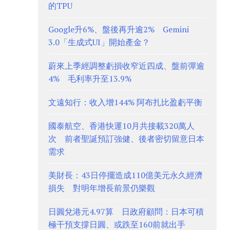
的TPU
Google升6%、盤後再升逾2% Gemini
3.0「生成式UI」開始產金？
蔚來上季經調整虧損收窄近四成、盤前彈逾
4% 毛利率升至13.9%
文遠知行：收入增144% 阿布扎比盈虧平衡
國泰航空、香港快運10月共接載320萬人
次 前者聖誕預訂強健、後者密切留意日本
需求
美財長：43日停擺造成110億美元永久經濟
損失 對明年增長前景仍樂觀
日圓兌港元4.97算 日政府顧問：日本可積
極干預支撐日圓、或跌至160前就出手