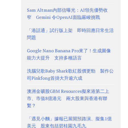
Sam Altman內部信曝光：AI領先優勢收
窄 Gemini 令OpenAI面臨嚴峻挑戰
「港話通」試行版上架 即時回應日常生活
問題
Google Nano Banana Pro來了！生成圖像
能力大提升 支持多種語言
洗腦兒歌Baby Shark歌紅股價更勁 製作公
司Pinkfong首掛大升逾六成
澳洲金礦股GBM Resources擬來港第二上
市、市值8億港元 兩大股東與香港有聯
繫？
「遇見小麵」據報已展開預路演、擬集1億
美元 股東包括碧桂園九毛九