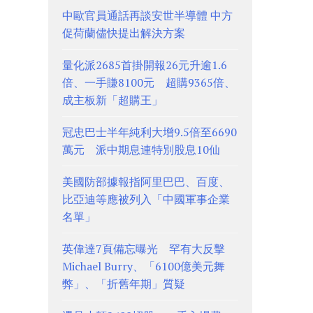
中歐官員通話再談安世半導體 中方
促荷蘭儘快提出解決方案
量化派2685首掛開報26元升逾1.6
倍、一手賺8100元 超購9365倍、
成主板新「超購王」
冠忠巴士半年純利大增9.5倍至6690
萬元 派中期息連特別股息10仙
美國防部據報指阿里巴巴、百度、
比亞迪等應被列入「中國軍事企業
名單」
英偉達7頁備忘曝光 罕有大反擊
Michael Burry、「6100億美元舞
弊」、「折舊年期」質疑