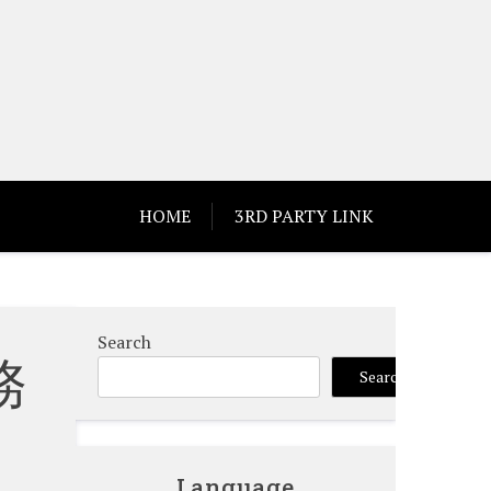
HOME
3RD PARTY LINK
Search
務
Search
Language