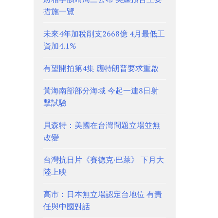
措施一覽
未來4年加稅削支2668億 4月最低工
資加4.1%
有望開拍第4集 應特朗普要求重啟
黃海南部部分海域 今起一連8日射
擊試驗
貝森特：美國在台灣問題立場並無
改變
台灣抗日片《賽德克·巴萊》 下月大
陸上映
高市︰日本無立場認定台地位 有責
任與中國對話