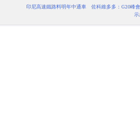
印尼高速鐵路料明年中通車 佐科維多多：G20峰
示