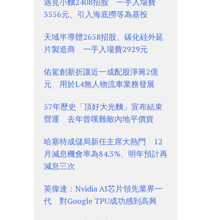
遇見小麵2408招股 一手入場費
3556元、引入海底撈等為基投
天域半導體2658招股、碳化硅外延
片製造商 一手入場費2929元
佑駕創新折讓近一成配股淨籌2億
元 用於L4無人物流車業務發展
57年歷史「頂好大光麵」宣布結束
營運 去年曾嘆難敵內地平價貨
哈塞特成儲局新任主席大熱門 12
月減息機會率為84.3%、明年預計再
減息三次
英偉達：Nvidia AI芯片領先業界一
代 對Google TPU成功感到高興