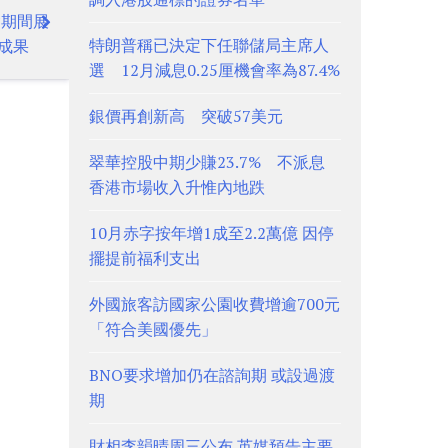
會期間展
特朗普稱已決定下任聯儲局主席人
成果
選 12月減息0.25厘機會率為87.4%
銀價再創新高 突破57美元
翠華控股中期少賺23.7% 不派息
香港市場收入升惟內地跌
10月赤字按年增1成至2.2萬億 因停
擺提前福利支出
外國旅客訪國家公園收費增逾700元
「符合美國優先」
BNO要求增加仍在諮詢期 或設過渡
期
財相李韻晴周三公布 英媒預告主要