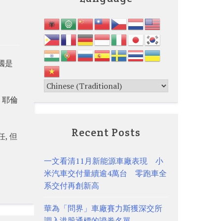
國是
。耶倫
Recent Posts
, 但
一文看清11月新能源車廠表現 小
米汽車交付量續逾4萬台 零跑車全
系交付再創新高
華為「問界」車廠賽力斯獲深交所
調入港股通標的證券名單