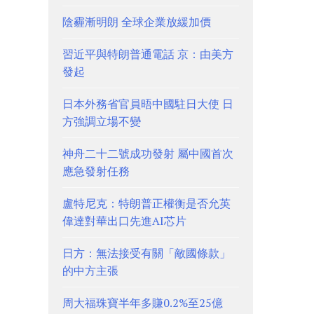
陰霾漸明朗 全球企業放緩加價
習近平與特朗普通電話 京：由美方
發起
日本外務省官員晤中國駐日大使 日
方強調立場不變
神舟二十二號成功發射 屬中國首次
應急發射任務
盧特尼克：特朗普正權衡是否允英
偉達對華出口先進AI芯片
日方：無法接受有關「敵國條款」
的中方主張
周大福珠寶半年多賺0.2%至25億