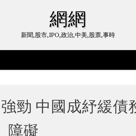
網網
新聞,股市,IPO,政治,中美,股票,事時
濟強勁 中國成紓緩債
障礙