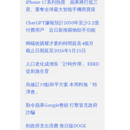
iPhone 17系列熱賣 蘋果將打低三
星、重奪全球最大智能手機商寶座
ChatGPT據報預計2030年至少2.2億
付費用戶 近日新推購物助手功能
螞蟻收購耀才要約時間延長4個月
截止日期延至2026年3月25日
人口老化成增長「計時炸彈」 EBRD
促刺激生育
烏修訂19點和平方案 本周料無「特
澤會」
勒令蘋果Google整頓 打擊冒充政府
詐騙
削政府支出浪費 推日版DOGE