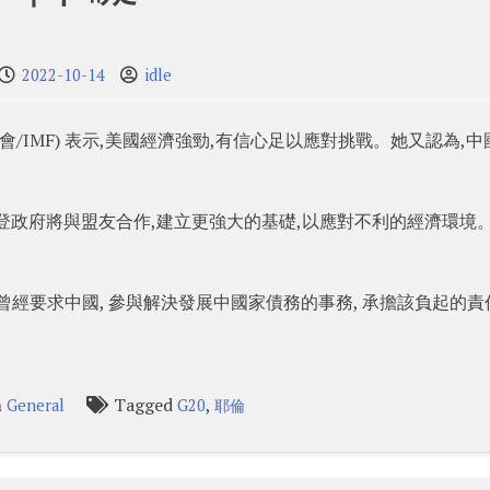
2022-10-14
idle
/IMF) 表示,美國經濟強勁,有信心足以應對挑戰。她又認為,中
登政府將與盟友合作,建立更強大的基礎,以應對不利的經濟環境
0) 曾經要求中國, 參與解決發展中國家債務的事務, 承擔該負起的責任
n
Tagged
,
General
G20
耶倫