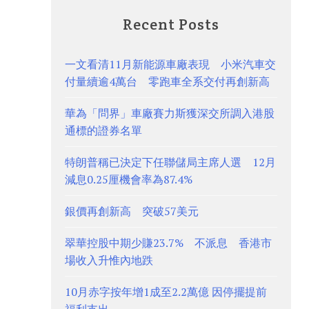
Recent Posts
一文看清11月新能源車廠表現 小米汽車交
付量續逾4萬台 零跑車全系交付再創新高
華為「問界」車廠賽力斯獲深交所調入港股
通標的證券名單
特朗普稱已決定下任聯儲局主席人選 12月
減息0.25厘機會率為87.4%
銀價再創新高 突破57美元
翠華控股中期少賺23.7% 不派息 香港市
場收入升惟內地跌
10月赤字按年增1成至2.2萬億 因停擺提前