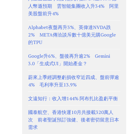
人幣遜預期 雲智能集團收入升34% 阿里
美股盤前升4%
Alphabet夜盤再升3%、英偉達NVDA跌
2% META傳洽談斥數十億美元購Google
的TPU
Google升6%、盤後再升逾2% Gemini
3.0「生成式UI」開始產金？
蔚來上季經調整虧損收窄近四成、盤前彈逾
4% 毛利率升至13.9%
文遠知行：收入增144% 阿布扎比盈虧平衡
國泰航空、香港快運10月共接載320萬人
次 前者聖誕預訂強健、後者密切留意日本
需求