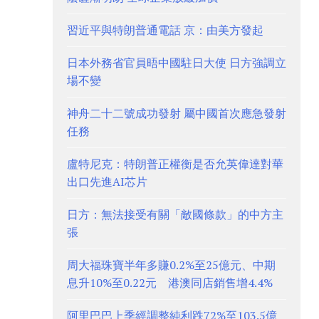
習近平與特朗普通電話 京：由美方發起
日本外務省官員晤中國駐日大使 日方強調立
場不變
神舟二十二號成功發射 屬中國首次應急發射
任務
盧特尼克：特朗普正權衡是否允英偉達對華
出口先進AI芯片
日方：無法接受有關「敵國條款」的中方主
張
周大福珠寶半年多賺0.2%至25億元、中期
息升10%至0.22元 港澳同店銷售增4.4%
阿里巴巴上季經調整純利跌72%至103.5億