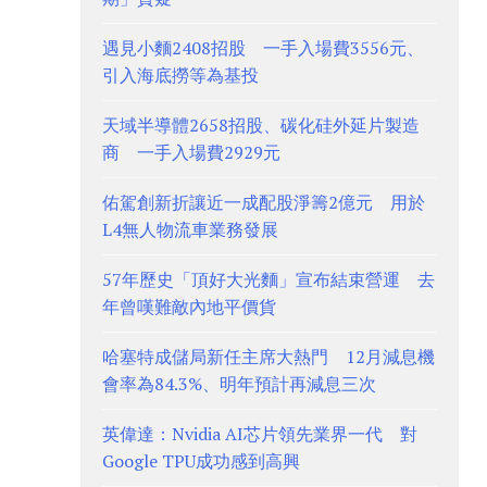
遇見小麵2408招股 一手入場費3556元、
引入海底撈等為基投
天域半導體2658招股、碳化硅外延片製造
商 一手入場費2929元
佑駕創新折讓近一成配股淨籌2億元 用於
L4無人物流車業務發展
57年歷史「頂好大光麵」宣布結束營運 去
年曾嘆難敵內地平價貨
哈塞特成儲局新任主席大熱門 12月減息機
會率為84.3%、明年預計再減息三次
英偉達：Nvidia AI芯片領先業界一代 對
Google TPU成功感到高興