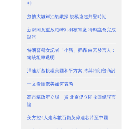
神
擬擴大離岸油氣鑽探 規模遠超拜登時期
新潟同意重啟柏崎刈羽核電廠 待縣議會完成
諮詢
特朗普稱女記者「小豬」捱轟 白宮發言人：
總統坦率透明
澤連斯基接獲美國和平方案 將與特朗普商討
一文看懂俄美如何表態
高市稱政府立場一貫 北京促立即收回錯誤言
論
美方控4人走私數百顆英偉達芯片至中國