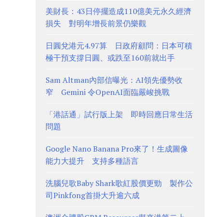
美財長：43日停擺造成110億美元永久經濟
損失 對明年增長前景仍樂觀
日圓兌港元4.97算 日政府顧問：日本可積
極干預支撐日圓、或跌至160前就出手
Sam Altman內部信曝光：AI領先優勢收
窄 Gemini 令OpenAI面臨嚴峻挑戰
「港話通」試行版上架 即時回應日常生活
問題
Google Nano Banana Pro來了！生成圖像
能力大提升 支持多種語言
洗腦兒歌Baby Shark歌紅股價更勁 製作公
司Pinkfong首掛大升逾六成