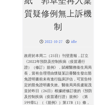
紙 郭卓堅再入稟
質疑修例無上訴機
制
2022-10-27
idle
政府於本周二（25日）刊登憲報，訂立
《2022年預防及控制疾病（疫苗通行
證）（修訂）規例》，賦權醫務衞生局局
長，當有合理理由懷疑某註冊醫生發出豁
免證明書前未有進行臨床評估，可宣告特
定的豁免證明書失效。醫衞局局長盧寵茂
並於昨日（26日）根據經修訂後的《預防
及控制疾病（疫苗通行證）規例》（第
599章L）（《規例》）第17B（1）條，