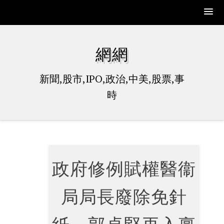
Skip
to
網網
content
新聞,股市,IPO,政治,中美,股票,事
時
政府修例賦權醫衞
局局長廢除免針