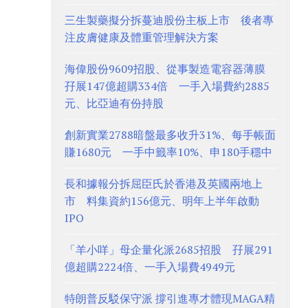
三生製藥擬分拆蔓迪股份主板上市 後者專
注皮膚健康及體重管理解決方案
海偉股份9609招股、從事製造電容器薄膜
孖展147億超購334倍 一手入場費約2885
元、比亞迪有份持股
創新實業2788暗盤最多收升31%、每手帳面
賺1680元 一手中籤率10%、申180手穩中
長和據報分拆屈臣氏於香港及英國兩地上
市 料集資約156億元、明年上半年啟動
IPO
「羊小咩」母企量化派2685招股 孖展291
億超購2224倍、一手入場費4949元
特朗普反駁保守派 撐引進專才體現MAGA精