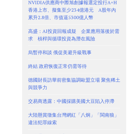
NVIDIA供應商中際旭創據報選定投行A+H
香港上市、擬集至少234億港元 A股年內
累升2.8倍、市值逼5300億人幣
高盛：AI投資回報成疑 企業應用落後於需
求 槓桿與循環投資為潛在風險
烏暫停和談 俄促美避升級戰事
終結 政府恢復正常仍需等待
德國財長訪華前密集協調歐盟立場 聚焦稀土
與競爭力
交易商透露：中國採購美國大豆陷入停滯
大陸懸賞徵集台灣網紅「八炯」「閩南狼」
違法犯罪線索