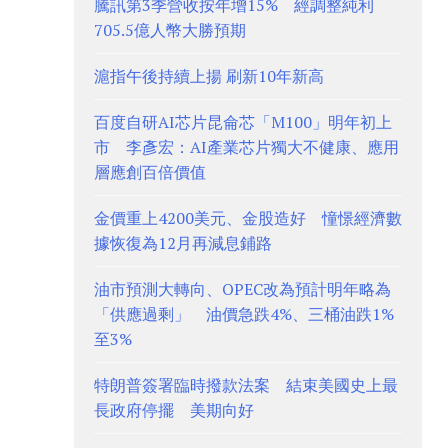
騰訊第3季營收按年增15% 經調整純利
705.5億人幣大勝預期
滬指午後持續上揚 刷新10年新高
百度自研AI芯片昆侖芯「M100」明年初上
市 李彥宏：AI產業芯片獨大不健康、應用
層應創百倍價值
金價重上4200美元、金股造好 憧憬經濟數
據恢復為12月再減息鋪路
油市預測大轉向、OPEC改為預計明年略為
「供應過剩」 油價急跌4%、三桶油跌1%
至3%
特朗普簽署臨時撥款法案 結束美國史上最
長政府停擺 美期向好