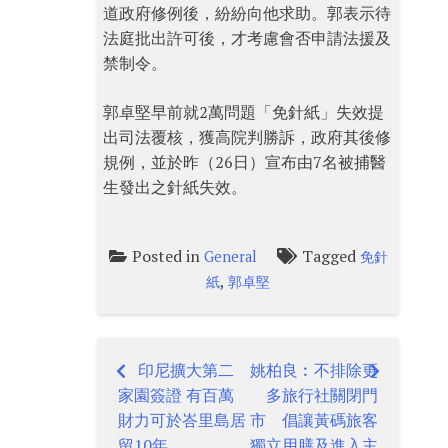
道政府修例後，紛紛向他求助。郭表示待
法庭批出許可後，才考慮會否申請法援及
禁制令。
郭卓堅早前就2萬問題「免針紙」失效提
出司法覆核，獲高院判勝訴，政府其後修
規例，並於昨（26日）宣布由7名被捕醫
生發出之針紙失效。
Posted in
Tagged
General
免針
,
紙
郭卓堅
印尼擴大第二
姚柏良︰不排除更
Post
家園簽證 有百萬
多旅行社關閉門
navigation
財力可於峇里島居
市 倡讓黃碼旅客
留10年
獨立用膳及進入主