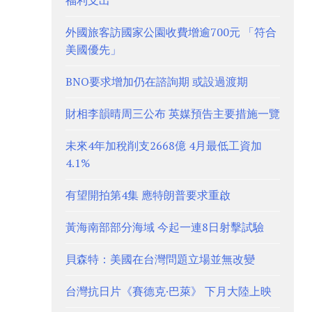
福利支出
外國旅客訪國家公園收費增逾700元 「符合
美國優先」
BNO要求增加仍在諮詢期 或設過渡期
財相李韻晴周三公布 英媒預告主要措施一覽
未來4年加稅削支2668億 4月最低工資加
4.1%
有望開拍第4集 應特朗普要求重啟
黃海南部部分海域 今起一連8日射擊試驗
貝森特：美國在台灣問題立場並無改變
台灣抗日片《賽德克·巴萊》 下月大陸上映