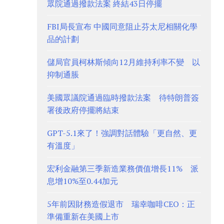
眾院通過撥款法案 終結43日停擺
FBI局長宣布 中國同意阻止芬太尼相關化學
品的計劃
儲局官員柯林斯傾向12月維持利率不變 以
抑制通脹
美國眾議院通過臨時撥款法案 待特朗普簽
署後政府停擺將結束
GPT-5.1來了！強調對話體驗「更自然、更
有溫度」
宏利金融第三季新造業務價值增長11% 派
息增10%至0.44加元
5年前因財務造假退市 瑞幸咖啡CEO：正
準備重新在美國上市