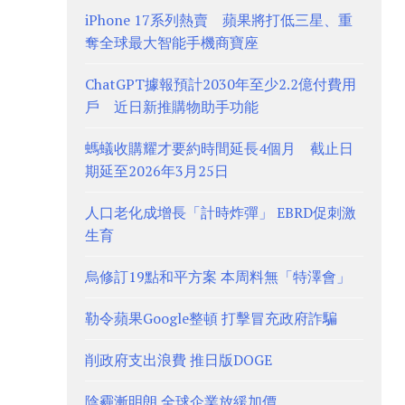
iPhone 17系列熱賣 蘋果將打低三星、重
奪全球最大智能手機商寶座
ChatGPT據報預計2030年至少2.2億付費用
戶 近日新推購物助手功能
螞蟻收購耀才要約時間延長4個月 截止日
期延至2026年3月25日
人口老化成增長「計時炸彈」 EBRD促刺激
生育
烏修訂19點和平方案 本周料無「特澤會」
勒令蘋果Google整頓 打擊冒充政府詐騙
削政府支出浪費 推日版DOGE
陰霾漸明朗 全球企業放緩加價