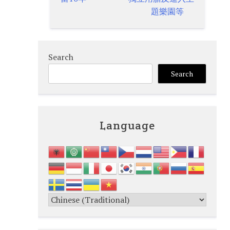
題樂園等
Search
Search
Language