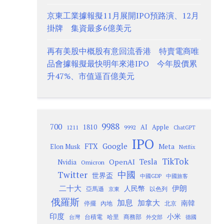
京東工業據報擬11月展開IPO預路演、12月
掛牌 集資最多6億美元
再有美股中概股有意回流香港 特賣電商唯
品會據報擬最快明年來港IPO 今年股價累
升47%、市值逼百億美元
9988
700
1810
AI
Apple
1211
9992
ChatGPT
IPO
Google
FTX
Meta
Elon Musk
Netflix
TikTok
Tesla
OpenAI
Nvidia
Omicron
Twitter
中國
世界盃
中國GDP
中國旅客
二十大
伊朗
人民幣
以色列
亞馬遜
京東
俄羅斯
加息
加拿大
南韓
內地
停擺
北京
印度
小米
台灣
台積電
哈里
商務部
外交部
德國