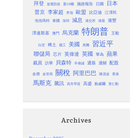
日本
拜登
施政報告
日圓
新10條
放寬防疫
歐盟
普京
李家超
比亞迪
江澤民
李強
減息
滙豐
泡泡瑪特
泰國
深圳
港股
港交所
特朗普
烏克蘭
澤連斯基
澳門
王毅
習近平
美國
稀土
白宮
罷工
美團
聯儲局
蘋果
英國
英偉達
芯片
華為
貝森特
裁員
配股
通脹
訪華
通關
辛偉誠
關稅
阿里巴巴
金價
金管局
香港
陳茂波
馬斯克
騰訊
高盛
高市早苗
鮑威爾
黃仁勳
Archives