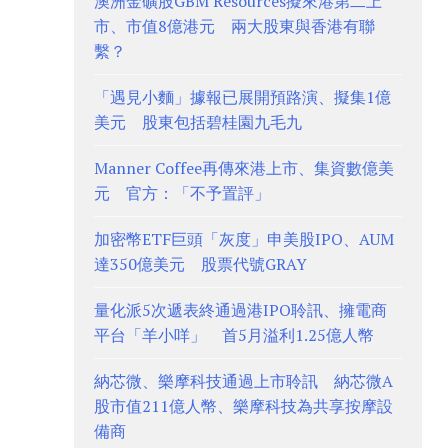
澳洲金礦股GBM Resources擬來港第二上
市、市值8億港元 兩大股東與香港有聯
繫？
「遇見小麵」據報已展開預路演、擬集1億
美元 股東包括碧桂園九毛九
Manner Coffee再傳來港上市、集資數億美
元 官方：「不予置評」
加密幣ETF巨頭「灰度」申美股IPO、AUM
達350億美元 股票代號GRAY
量化派5次遞表終通過港IPO聆訊、擁電商
平台「羊小咩」 首5月溢利1.25億人幣
納芯微、樂摩科技通過上市聆訊 納芯微A
股市值211億人幣、樂摩科技為共享按摩設
備商