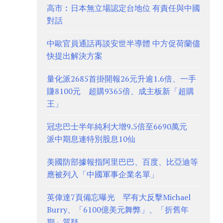
高市︰日本無立場認定台地位 有責任與中國
對話
中歐官員通話再談安世半導體 中方促荷蘭儘
快提出解決方案
量化派2685首掛開報26元升逾1.6倍、一手
賺8100元 超購9365倍、成主板新「超購
王」
冠忠巴士半年純利大增9.5倍至6690萬元
派中期息連特別股息10仙
美國防部據報指阿里巴巴、百度、比亞迪等
應被列入「中國軍事企業名單」
英偉達7頁備忘曝光 罕有大反擊Michael
Burry、「6100億美元舞弊」、「折舊年
期」質疑