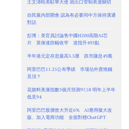
王文濤晤美駐華大使 就出口管制表達關切
自民黨內部開會 認為有必要同中方保持溝通
對話
彭博：美官員討論售中國H200高階AI芯
片 英偉達跌幅收窄 道指升493點
半年港元定存息最高3.3厘 跌市賺息49萬
阿里巴巴11.25公布季績 市場估外賣燒錢
見頂？
花旗料美滙指數3個月預測97.58 明年上半年
低見94
阿里巴巴股價曾大升近6% AI應用擬大改
版、加入電商功能 全面對標ChatGPT