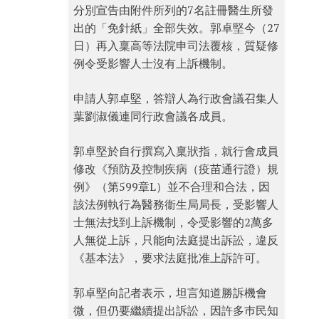
分別宣告由附件所列的7名註冊醫生所發
出的「免針紙」全部失效。郭卓堅今（27
日）再入稟高等法院申司法覆核，質疑修
例令受影響人士沒有上訴機制。
申請人郭卓堅，答辯人為行政會議召集人
葉劉淑儀連同行政會議各成員。
郭卓堅於自行撰寫入稟狀指，就行會成員
修改《預防及控制疾病（疫苗通行證）規
例》（第599章L）並不合理和合法，因
該法例執行為醫務衞生局局長，受影響人
士無法找到上訴機制，令受影響的2萬多
人無從上訴，只能向法庭提出訴訟，違反
《基本法》，要求法庭批准上訴許可。
郭卓堅向記者表示，坦言知道勝訴機會
微，但仍要繼續提出訴訟，因許多巿民知