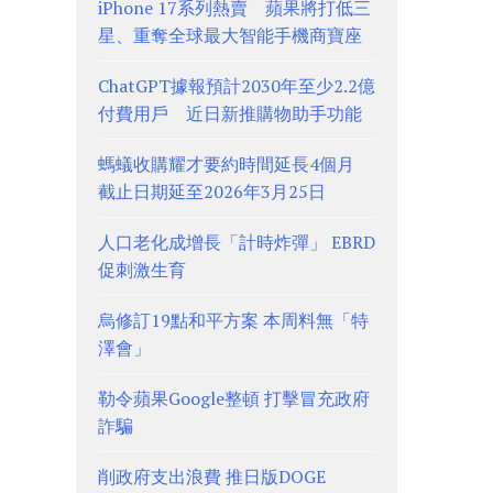
iPhone 17系列熱賣 蘋果將打低三
星、重奪全球最大智能手機商寶座
ChatGPT據報預計2030年至少2.2億
付費用戶 近日新推購物助手功能
螞蟻收購耀才要約時間延長4個月
截止日期延至2026年3月25日
人口老化成增長「計時炸彈」 EBRD
促刺激生育
烏修訂19點和平方案 本周料無「特
澤會」
勒令蘋果Google整頓 打擊冒充政府
詐騙
削政府支出浪費 推日版DOGE