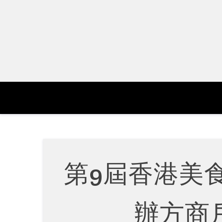
Skip
to
content
第9屆香港美
辦方商