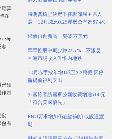
反應算
特朗普稱已決定下任聯儲局主席人
時在
選 12月減息0.25厘機會率為87.4%
銀價再創新高 突破57美元
全小麥
吸客，
翠華控股中期少賺23.7% 不派息
香港市場收入升惟內地跌
10月赤字按年增1成至2.2萬億 因停
擺提前福利支出
展已獲
禮作賣
外國旅客訪國家公園收費增逾700元
「符合美國優先」
便儲
BNO要求增加仍在諮詢期 或設過渡
額會有
期
財相李韻晴周三公布 英媒預告主要