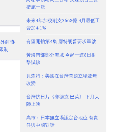
措施一覽
未來4年加稅削支2668億 4月最低工
資加4.1%
有望開拍第4集 應特朗普要求重啟
向外商暗
限制
黃海南部部分海域 今起一連8日射
擊試驗
貝森特：美國在台灣問題立場並無
改變
台灣抗日片《賽德克·巴萊》 下月大
陸上映
高市︰日本無立場認定台地位 有責
任與中國對話