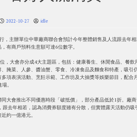
2022-10-27
idle
舉行，主辦單位中華廠商聯合會預計今年整體銷售及人流跟去年相
品，有商戶預料生意額可達6位數字。
攤位，大會亦分成4大主題區，包括：健康養生、休閒食品、餐飲
鮮、腌菜、人參、醬油蟹、零食、冷凍食品及麵食和特產，吸引
有多項表演活動、烹飪示範、工作坊及大抽獎等娛樂節目，配合
進場。
聯同大會推出不同優惠時段「破抵價」，部分產品低於1折。廠商
右，跟去年相若，認為消費券額度雖有分散，但實體露天活動仍吸
接近約一億港元。