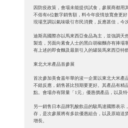
因防疫政策，會場未能提供試食，參展商都用
不俗有6位數字銷售額，料今年疫情放寬會更
現場烹調以氣味吸引市民消費，反應甚佳，今
迪斯高國際亦以馬來西亞食品為主，並強調天
製造，另面向素食人士的黑白胡椒麵亦有捧場
有上述的即食麵及最新引入的罐裝馬來西亞特
東北大米產品首參展
首次參加美食嘉年華的浚一企業以東北大米產
不錯反應，銷售甚比預期要更好。其產品有精
點。會場亦有限量「1元」優惠價產品，以及
另一銷售日本品牌乳酸飲品的駿馬達國際表示
存，是次參展將有多款優惠組合，以及原箱送
增長。