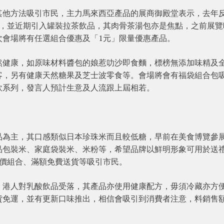
其他方法吸引市民，主力馬來西亞產品的展商御殿堂表示，去年
好，並近期引入罐裝拉茶飲品，其肉骨茶湯包亦是焦點，之前展覽
次會場將有任選組合優惠及「1元」限量優惠產品。
然健康，如原味材料醬包的娘惹叻沙即食麵，標榜無添加味精及
客，另有健康天然糖果及芝士波零食等。會場將會有福袋組合包
飲系列，發言人預計生意及人流跟上屆相若。
品為主，其口感類似日本珍珠米而且較低糖，早前在美食博覽參
品包裝米、家庭袋裝米、米粉等，希望品牌以鮮明形象可用於送
特價組合、滿額免費送貨等吸引市民。
，港人對乳酸飲品受落，其產品亦使用健康配方，毋須冷藏亦方
貨免運，並有更新口味推出，相信會吸引到消費者注意，料銷售