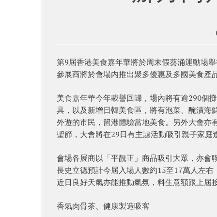
第9屆香港美食嘉年華將於周末假葵涌運動場
參展商將於會場內推出聚多優惠及多國美食產
美食嘉年華今年載譽回歸，場內將有逾290個
具，以及新增日韓美食區，將有泡菜、醃漬海
外遊的市民，留港體驗當地美食。另外大會亦
聖節，大會將在29日有主題活動吸引親子家庭
會場各展商以「平靚正」商品吸引大眾，亦會
長史立德預計今屆入場人數約15至17萬人左
近日良好天氣亦能推動氣氛，料生意額跟上屆
香氣肉骨茶、健康製造吸客