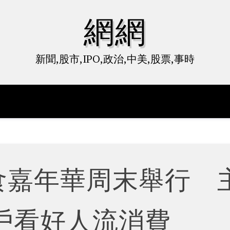
網網
新聞,股市,IPO,政治,中美,股票,事時
食嘉年華周末舉行 
戶看好人流消費