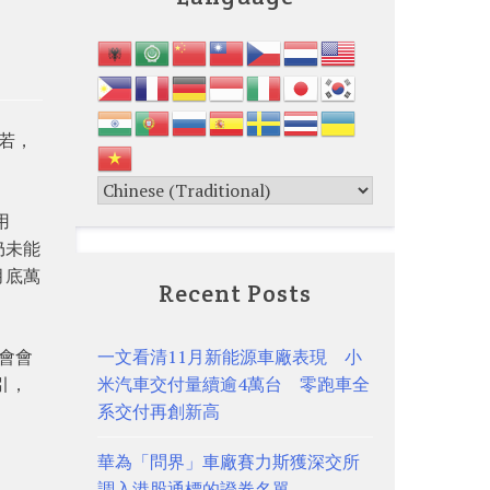
若，
用
仍未能
月底萬
Recent Posts
會會
一文看清11月新能源車廠表現 小
引，
米汽車交付量續逾4萬台 零跑車全
系交付再創新高
華為「問界」車廠賽力斯獲深交所
調入港股通標的證券名單