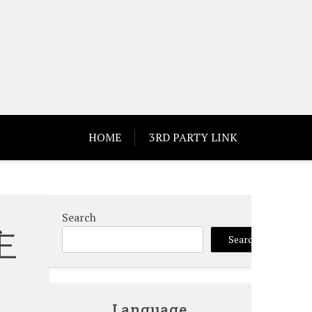
HOME
3RD PARTY LINK
Search
主
Search
Language