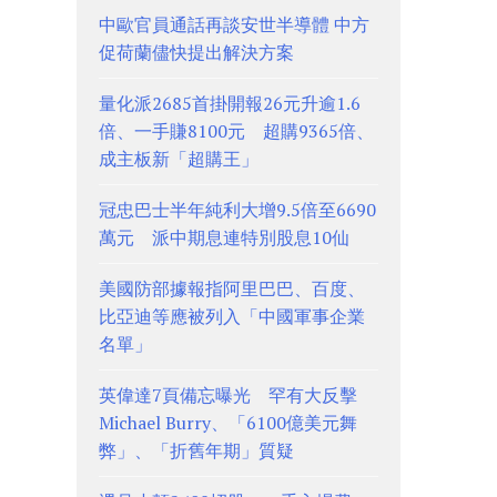
中歐官員通話再談安世半導體 中方
促荷蘭儘快提出解決方案
量化派2685首掛開報26元升逾1.6
倍、一手賺8100元 超購9365倍、
成主板新「超購王」
冠忠巴士半年純利大增9.5倍至6690
萬元 派中期息連特別股息10仙
美國防部據報指阿里巴巴、百度、
比亞迪等應被列入「中國軍事企業
名單」
英偉達7頁備忘曝光 罕有大反擊
Michael Burry、「6100億美元舞
弊」、「折舊年期」質疑