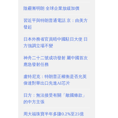
陰霾漸明朗 全球企業放緩加價
習近平與特朗普通電話 京：由美方
發起
日本外務省官員晤中國駐日大使 日
方強調立場不變
神舟二十二號成功發射 屬中國首次
應急發射任務
盧特尼克：特朗普正權衡是否允英
偉達對華出口先進AI芯片
日方：無法接受有關「敵國條款」
的中方主張
周大福珠寶半年多賺0.2%至25億