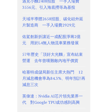
遇見小麵2408招股 一手入場費
3556元、引入海底撈等為基投
天域半導體2658招股、碳化硅外延
片製造商 一手入場費2929元
佑駕創新折讓近一成配股淨籌2億
元 用於L4無人物流車業務發展
57年歷史「頂好大光麵」宣布結束
營運 去年曾嘆難敵內地平價貨
哈塞特成儲局新任主席大熱門 12
月減息機會率為84.3%、明年預計再
減息三次
英偉達：Nvidia AI芯片領先業界一
代 對Google TPU成功感到高興