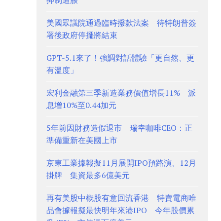
抑制通脹
美國眾議院通過臨時撥款法案 待特朗普簽
署後政府停擺將結束
GPT-5.1來了！強調對話體驗「更自然、更
有溫度」
宏利金融第三季新造業務價值增長11% 派
息增10%至0.44加元
5年前因財務造假退市 瑞幸咖啡CEO：正
準備重新在美國上市
京東工業據報擬11月展開IPO預路演、12月
掛牌 集資最多6億美元
再有美股中概股有意回流香港 特賣電商唯
品會據報擬最快明年來港IPO 今年股價累