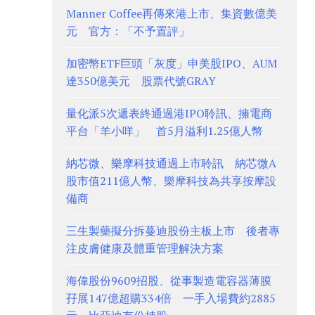
Manner Coffee再傳來港上市、集資數億美
元 官方：「不予置評」
加密幣ETF巨頭「灰度」申美股IPO、AUM
達350億美元 股票代號GRAY
量化派5次遞表終通過港IPO聆訊、擁電商
平台「羊小咩」 首5月溢利1.25億人幣
納芯微、樂摩科技通過上市聆訊 納芯微A
股市值211億人幣、樂摩科技為共享按摩設
備商
三生製藥擬分拆蔓迪股份主板上市 後者專
注皮膚健康及體重管理解決方案
海偉股份9609招股、從事製造電容器薄膜
孖展147億超購334倍 一手入場費約2885