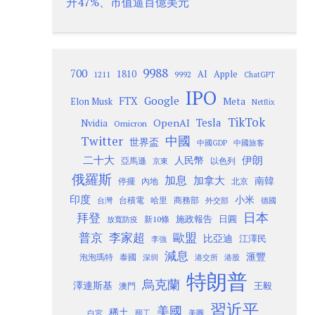
升47%、市值逼百億美元
9988
700
1810
AI
Apple
1211
9992
ChatGPT
IPO
Google
FTX
Meta
Elon Musk
Netflix
TikTok
Tesla
OpenAI
Nvidia
Omicron
Twitter
中國
世界盃
中國GDP
中國旅客
二十大
伊朗
人民幣
以色列
亞馬遜
京東
俄羅斯
加息
加拿大
南韓
內地
停擺
北京
印度
小米
台灣
台積電
哈里
商務部
外交部
德國
日本
拜登
施政報告
日圓
新10條
放寬防疫
歐盟
普京
李家超
比亞迪
江澤民
李強
減息
滙豐
泡泡瑪特
泰國
深圳
港股
港交所
特朗普
烏克蘭
澤連斯基
澳門
王毅
習近平
美國
稀土
白宮
罷工
美團