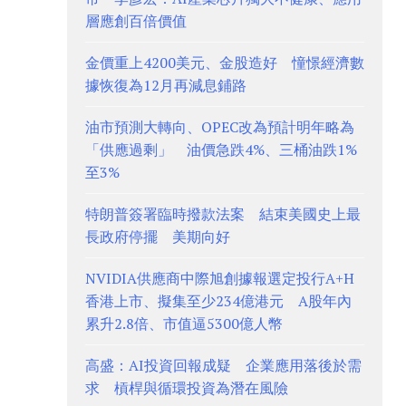
層應創百倍價值
金價重上4200美元、金股造好 憧憬經濟數
據恢復為12月再減息鋪路
油市預測大轉向、OPEC改為預計明年略為
「供應過剩」 油價急跌4%、三桶油跌1%
至3%
特朗普簽署臨時撥款法案 結束美國史上最
長政府停擺 美期向好
NVIDIA供應商中際旭創據報選定投行A+H
香港上市、擬集至少234億港元 A股年內
累升2.8倍、市值逼5300億人幣
高盛：AI投資回報成疑 企業應用落後於需
求 槓桿與循環投資為潛在風險