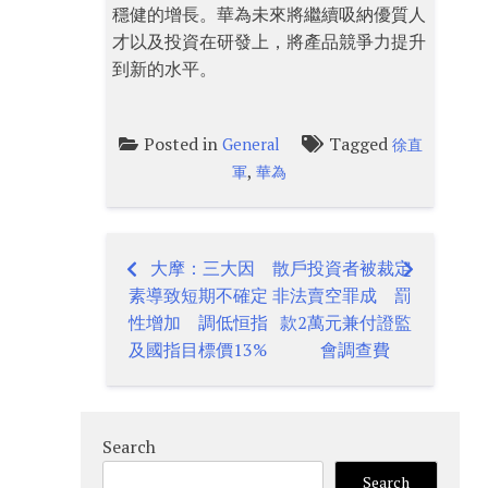
穩健的增長。華為未來將繼續吸納優質人
才以及投資在研發上，將產品競爭力提升
到新的水平。
Posted in
Tagged
General
徐直
,
軍
華為
大摩：三大因
散戶投資者被裁定
Post
素導致短期不確定
非法賣空罪成 罰
navigation
性增加 調低恒指
款2萬元兼付證監
及國指目標價13%
會調查費
Search
Search