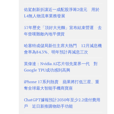
佑駕創新折讓近一成配股淨籌2億元 用於
L4無人物流車業務發展
57年歷史「頂好大光麵」宣布結束營運 去
年曾嘆難敵內地平價貨
哈塞特成儲局新任主席大熱門 12月減息機
會率為84.3%、明年預計再減息三次
英偉達：Nvidia AI芯片領先業界一代 對
Google TPU成功感到高興
iPhone 17系列熱賣 蘋果將打低三星、重
奪全球最大智能手機商寶座
ChatGPT據報預計2030年至少2.2億付費用
戶 近日新推購物助手功能