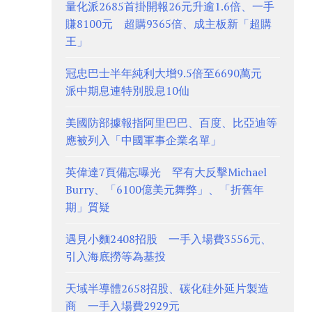
量化派2685首掛開報26元升逾1.6倍、一手
賺8100元 超購9365倍、成主板新「超購
王」
冠忠巴士半年純利大增9.5倍至6690萬元
派中期息連特別股息10仙
美國防部據報指阿里巴巴、百度、比亞迪等
應被列入「中國軍事企業名單」
英偉達7頁備忘曝光 罕有大反擊Michael
Burry、「6100億美元舞弊」、「折舊年
期」質疑
遇見小麵2408招股 一手入場費3556元、
引入海底撈等為基投
天域半導體2658招股、碳化硅外延片製造
商 一手入場費2929元