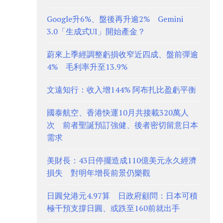
Google升6%、盤後再升逾2% Gemini
3.0「生成式UI」開始產金？
蔚來上季經調整虧損收窄近四成、盤前彈逾
4% 毛利率升至13.9%
文遠知行：收入增144% 阿布扎比盈虧平衡
國泰航空、香港快運10月共接載320萬人
次 前者聖誕預訂強健、後者密切留意日本
需求
美財長：43日停擺造成110億美元永久經濟
損失 對明年增長前景仍樂觀
日圓兌港元4.97算 日政府顧問：日本可積
極干預支撐日圓、或跌至160前就出手