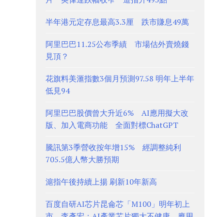
半年港元定存息最高3.3厘 跌市賺息49萬
阿里巴巴11.25公布季績 市場估外賣燒錢
見頂？
花旗料美滙指數3個月預測97.58 明年上半年
低見94
阿里巴巴股價曾大升近6% AI應用擬大改
版、加入電商功能 全面對標ChatGPT
騰訊第3季營收按年增15% 經調整純利
705.5億人幣大勝預期
滬指午後持續上揚 刷新10年新高
百度自研AI芯片昆侖芯「M100」明年初上
市 李彥宏：AI產業芯片獨大不健康、應用