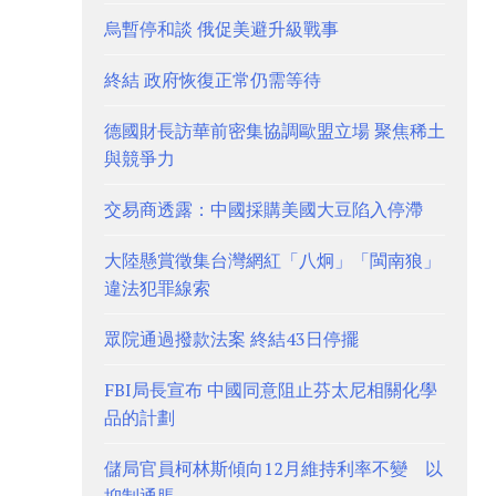
烏暫停和談 俄促美避升級戰事
終結 政府恢復正常仍需等待
德國財長訪華前密集協調歐盟立場 聚焦稀土
與競爭力
交易商透露：中國採購美國大豆陷入停滯
大陸懸賞徵集台灣網紅「八炯」「閩南狼」
違法犯罪線索
眾院通過撥款法案 終結43日停擺
FBI局長宣布 中國同意阻止芬太尼相關化學
品的計劃
儲局官員柯林斯傾向12月維持利率不變 以