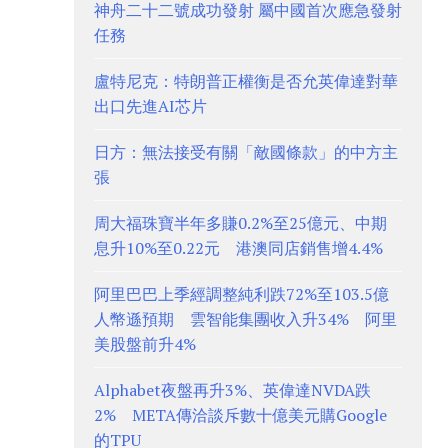
神舟二十二號成功發射 屬中國首次應急發射
任務
盧特尼克：特朗普正權衡是否允英偉達對華
出口先進AI芯片
日方：無法接受有關「敵國條款」的中方主
張
周大福珠寶半年多賺0.2%至25億元、中期
息升10%至0.22元 港澳同店銷售增4.4%
阿里巴巴上季經調整純利跌72%至103.5億
人幣遜預期 雲智能集團收入升34% 阿里
美股盤前升4%
Alphabet夜盤再升3%、英偉達NVDA跌
2% META傳洽談斥數十億美元購Google
的TPU