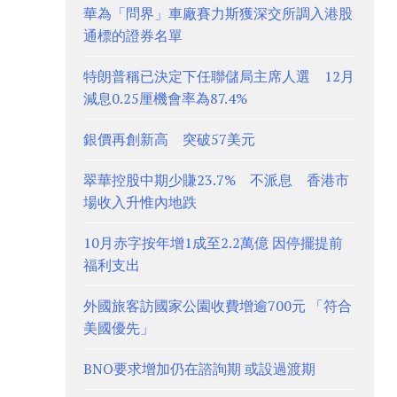
華為「問界」車廠賽力斯獲深交所調入港股
通標的證券名單
特朗普稱已決定下任聯儲局主席人選 12月
減息0.25厘機會率為87.4%
銀價再創新高 突破57美元
翠華控股中期少賺23.7% 不派息 香港市
場收入升惟內地跌
10月赤字按年增1成至2.2萬億 因停擺提前
福利支出
外國旅客訪國家公園收費增逾700元 「符合
美國優先」
BNO要求增加仍在諮詢期 或設過渡期