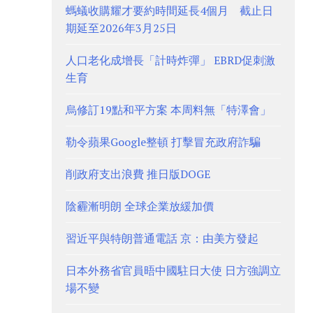
螞蟻收購耀才要約時間延長4個月 截止日
期延至2026年3月25日
人口老化成增長「計時炸彈」 EBRD促刺激
生育
烏修訂19點和平方案 本周料無「特澤會」
勒令蘋果Google整頓 打擊冒充政府詐騙
削政府支出浪費 推日版DOGE
陰霾漸明朗 全球企業放緩加價
習近平與特朗普通電話 京：由美方發起
日本外務省官員晤中國駐日大使 日方強調立
場不變