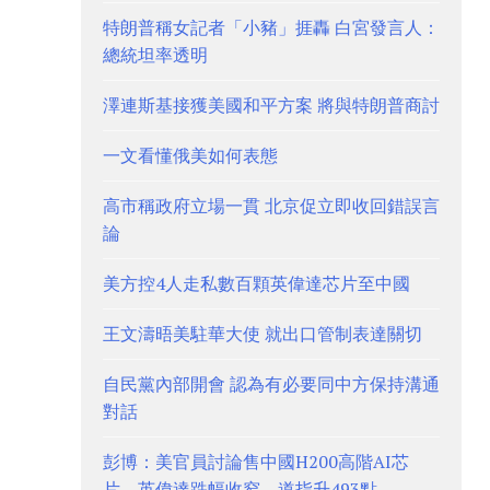
特朗普稱女記者「小豬」捱轟 白宮發言人：
總統坦率透明
澤連斯基接獲美國和平方案 將與特朗普商討
一文看懂俄美如何表態
高市稱政府立場一貫 北京促立即收回錯誤言
論
美方控4人走私數百顆英偉達芯片至中國
王文濤晤美駐華大使 就出口管制表達關切
自民黨內部開會 認為有必要同中方保持溝通
對話
彭博：美官員討論售中國H200高階AI芯
片 英偉達跌幅收窄 道指升493點