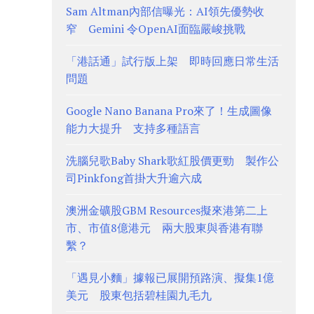
Sam Altman內部信曝光：AI領先優勢收
窄 Gemini 令OpenAI面臨嚴峻挑戰
「港話通」試行版上架 即時回應日常生活
問題
Google Nano Banana Pro來了！生成圖像
能力大提升 支持多種語言
洗腦兒歌Baby Shark歌紅股價更勁 製作公
司Pinkfong首掛大升逾六成
澳洲金礦股GBM Resources擬來港第二上
市、市值8億港元 兩大股東與香港有聯
繫？
「遇見小麵」據報已展開預路演、擬集1億
美元 股東包括碧桂園九毛九