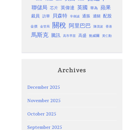
聯儲局
蘋果
英國
英偉達
芯片
華為
貝森特
裁員
配股
通脹
訪華
通關
辛偉誠
關稅
阿里巴巴
金價
金管局
香港
陳茂波
馬斯克
騰訊
高盛
高市早苗
鮑威爾
黃仁勳
Archives
December 2025
November 2025
October 2025
September 2025