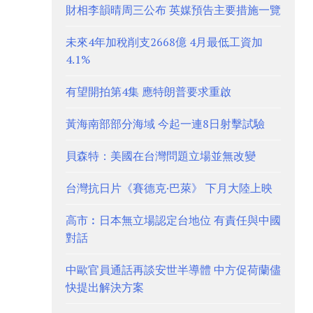
財相李韻晴周三公布 英媒預告主要措施一覽
未來4年加稅削支2668億 4月最低工資加
4.1%
有望開拍第4集 應特朗普要求重啟
黃海南部部分海域 今起一連8日射擊試驗
貝森特：美國在台灣問題立場並無改變
台灣抗日片《賽德克·巴萊》 下月大陸上映
高市︰日本無立場認定台地位 有責任與中國
對話
中歐官員通話再談安世半導體 中方促荷蘭儘
快提出解決方案