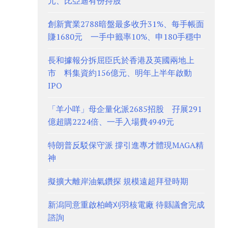
元、比亞迪有份持股
創新實業2788暗盤最多收升31%、每手帳面
賺1680元 一手中籤率10%、申180手穩中
長和據報分拆屈臣氏於香港及英國兩地上
市 料集資約156億元、明年上半年啟動
IPO
「羊小咩」母企量化派2685招股 孖展291
億超購2224倍、一手入場費4949元
特朗普反駁保守派 撐引進專才體現MAGA精
神
擬擴大離岸油氣鑽探 規模遠超拜登時期
新潟同意重啟柏崎刈羽核電廠 待縣議會完成
諮詢