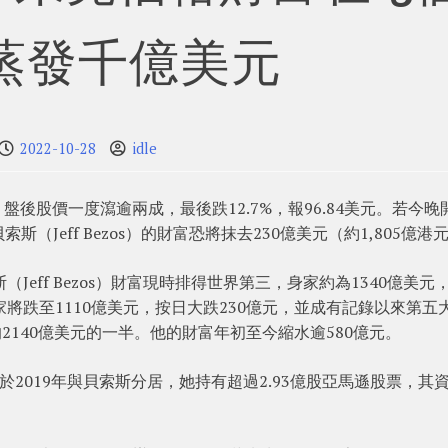
蒸發千億美元
2022-10-28
idle
後股價一度瀉逾兩成，最後跌12.7%，報96.84美元。若今晚
Jeff Bezos）的財富恐將抹去230億美元（約1,805億港
Jeff Bezos）財富現時排得世界第三，身家約為1340億美元
將跌至1110億美元，按日大跌230億元，並成有記錄以來第五
2140億美元的一半。他的財富年初至今縮水逾580億元。
tt）於2019年與貝索斯分居，她持有超過2.93億股亞馬遜股票，其