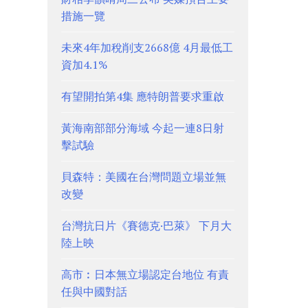
措施一覽
未來4年加稅削支2668億 4月最低工
資加4.1%
有望開拍第4集 應特朗普要求重啟
黃海南部部分海域 今起一連8日射
擊試驗
貝森特：美國在台灣問題立場並無
改變
台灣抗日片《賽德克·巴萊》 下月大
陸上映
高市︰日本無立場認定台地位 有責
任與中國對話