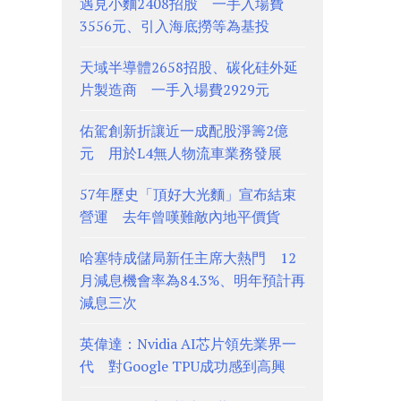
遇見小麵2408招股 一手入場費
3556元、引入海底撈等為基投
天域半導體2658招股、碳化硅外延
片製造商 一手入場費2929元
佑駕創新折讓近一成配股淨籌2億
元 用於L4無人物流車業務發展
57年歷史「頂好大光麵」宣布結束
營運 去年曾嘆難敵內地平價貨
哈塞特成儲局新任主席大熱門 12
月減息機會率為84.3%、明年預計再
減息三次
英偉達：Nvidia AI芯片領先業界一
代 對Google TPU成功感到高興