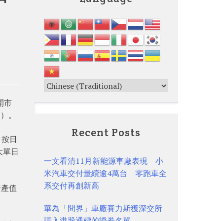
開市
元）。
Recent Posts
，按日
大單日
一文看清11月新能源車廠表現 小
米汽車交付量續逾4萬台 零跑車全
系交付再創新高
資產值
華為「問界」車廠賽力斯獲深交所
調入港股通標的證券名單