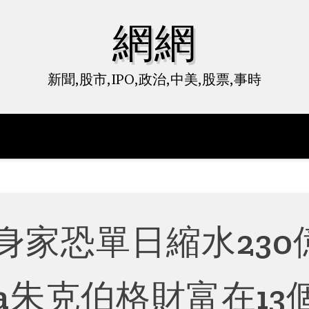
網網
新聞,股市,IPO,政治,中美,股票,事時
身家恐單日縮水230
a朱克伯格財富在13