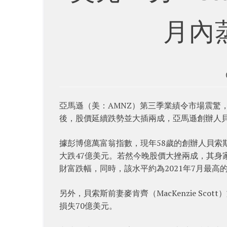
月內
亞馬遜（美：AMNZ）第三季業績令市場震驚，盤
後，股價延續跌勢並大插兩成，亞馬遜創辦人貝索斯（
據彭博億萬富翁指數，現年58歲的創辦人貝索斯（
大跌47億美元。若然今晚股價大挫兩成，其身家
財富跌幅，同時，該水平約為2021年7月最高的
另外，貝索斯前妻麥肯齊（MacKenzie Sco
損失70億美元。