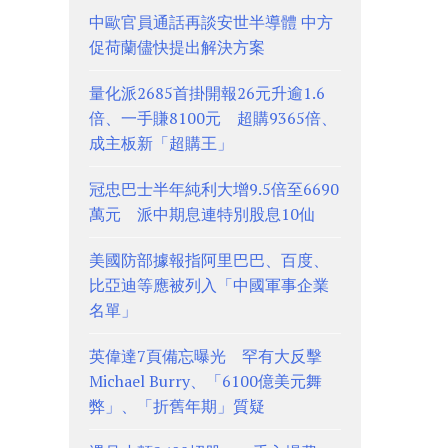
中歐官員通話再談安世半導體 中方
促荷蘭儘快提出解決方案
量化派2685首掛開報26元升逾1.6
倍、一手賺8100元 超購9365倍、
成主板新「超購王」
冠忠巴士半年純利大增9.5倍至6690
萬元 派中期息連特別股息10仙
美國防部據報指阿里巴巴、百度、
比亞迪等應被列入「中國軍事企業
名單」
英偉達7頁備忘曝光 罕有大反擊
Michael Burry、「6100億美元舞
弊」、「折舊年期」質疑