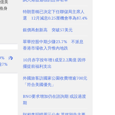
0億美
伯格身
特朗普稱已決定下任聯儲局主席人
選 12月減息0.25厘機會率為87.4%
銀價再創新高 突破57美元
翠華控股中期少賺23.7% 不派息
香港市場收入升惟內地跌
9% 內
10月赤字按年增1成至2.2萬億 因停
7%
擺提前福利支出
外國旅客訪國家公園收費增逾700元
「符合美國優先」
BNO要求增加仍在諮詢期 或設過渡
期
財相李韻晴周三公布 英媒預告主要