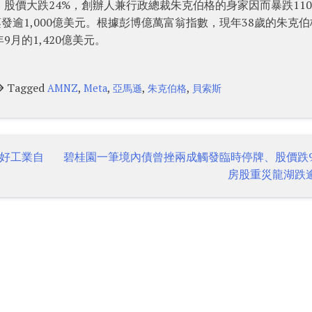
半，股價大跌24%，創辦人兼行政總裁朱克伯格的身家因而暴跌11
蒸發逾1,000億美元。根據彭博億萬富翁指數，現年38歲的朱克
9月的1,420億美元。
Tagged
,
,
,
,
AMNZ
Meta
亞馬遜
朱克伯格
貝索斯
好工業自
碧桂園一筆境內債曾挫兩成觸發臨時停牌、股價跌
房股重災龍湖跌逾