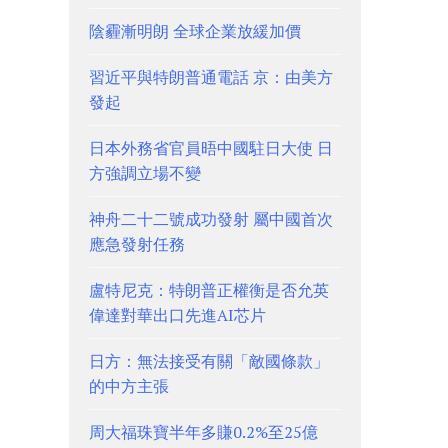
陰霾漸明朗 全球企業放緩加價
習近平與特朗普通電話 京：由美方
發起
日本外務省官員晤中國駐日大使 日
方強調立場不變
神舟二十二號成功發射 屬中國首次
應急發射任務
盧特尼克：特朗普正權衡是否允英
偉達對華出口先進AI芯片
日方：無法接受有關「敵國條款」
的中方主張
周大福珠寶半年多賺0.2%至25億