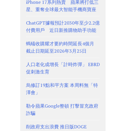
iPhone 17系列熱賣 蘋果將打低三
星、重奪全球最大智能手機商寶座
ChatGPT據報預計2030年至少2.2億
付費用戶 近日新推購物助手功能
螞蟻收購耀才要約時間延長4個月
截止日期延至2026年3月25日
人口老化成增長「計時炸彈」 EBRD
促刺激生育
烏修訂19點和平方案 本周料無「特
澤會」
勒令蘋果Google整頓 打擊冒充政府
詐騙
削政府支出浪費 推日版DOGE