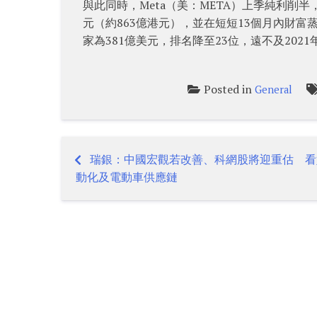
與此同時，Meta（美：META）上季純利削
元（約863億港元），並在短短13個月內財富
家為381億美元，排名降至23位，遠不及2021年
Posted in
General
瑞銀：中國宏觀若改善、科網股將迎重估 看
Post
動化及電動車供應鏈
navigation