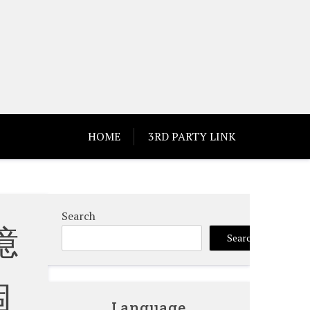
HOME
3RD PARTY LINK
Search
億
Search
個
Language