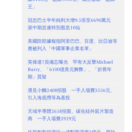
王」
冠忠巴士半年純利大增9.5倍至6690萬元
派中期息連特別股息10仙
美國防部據報指阿里巴巴、百度、比亞迪等
應被列入「中國軍事企業名單」
英偉達7頁備忘曝光 罕有大反擊Michael
Burry、「6100億美元舞弊」、「折舊年
期」質疑
遇見小麵2408招股 一手入場費3556元、
引入海底撈等為基投
天域半導體2658招股、碳化硅外延片製造
商 一手入場費2929元