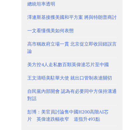
總統坦率透明
澤連斯基接獲美國和平方案 將與特朗普商討
一文看懂俄美如何表態
高市稱政府立場一貫 北京促立即收回錯誤言
論
美方控4人走私數百顆英偉達芯片至中國
王文濤晤美駐華大使 就出口管制表達關切
自民黨內部開會 認為有必要同中方保持溝通
對話
彭博：美官員討論售中國H200高階AI芯
片 英偉達跌幅收窄 道指升493點