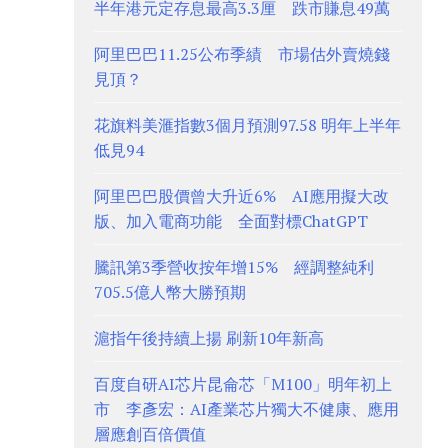
半年港元定存息最高3.3厘 跌市賺息49萬
阿里巴巴11.25公布季績 市場估外賣燒錢
見頂？
花旗料美滙指數3個月預測97.58 明年上半年
低見94
阿里巴巴股價曾大升近6% AI應用擬大改
版、加入電商功能 全面對標ChatGPT
騰訊第3季營收按年增15% 經調整純利
705.5億人幣大勝預期
滬指午後持續上揚 刷新10年新高
百度自研AI芯片昆侖芯「M100」明年初上
市 李彥宏：AI產業芯片獨大不健康、應用
層應創百倍價值