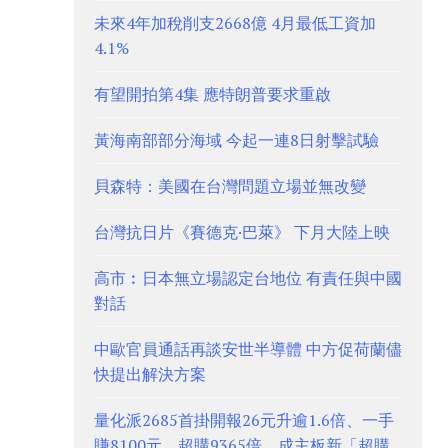
未來4年加稅削支2668億 4月最低工資加
4.1%
有望開拍第4集 應特朗普要求重啟
黃海南部部分海域 今起一連8日射擊試驗
貝森特：美國在台灣問題立場並無改變
台灣抗日片《賽德克·巴萊》 下月大陸上映
高市︰日本無立場認定台地位 有責任與中國
對話
中歐官員通話再談安世半導體 中方促荷蘭儘
快提出解決方案
量化派2685首掛開報26元升逾1.6倍、一手
賺8100元 超購9365倍、成主板新「超購