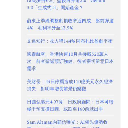
Google升6%、盤後再升逾2% Gemini
3.0「生成式UI」開始產金？
蔚來上季經調整虧損收窄近四成、盤前彈逾
4% 毛利率升至13.9%
文遠知行：收入增144% 阿布扎比盈虧平衡
國泰航空、香港快運10月共接載320萬人
次 前者聖誕預訂強健、後者密切留意日本
需求
美財長：43日停擺造成110億美元永久經濟
損失 對明年增長前景仍樂觀
日圓兌港元4.97算 日政府顧問：日本可積
極干預支撐日圓、或跌至160前就出手
Sam Altman內部信曝光：AI領先優勢收