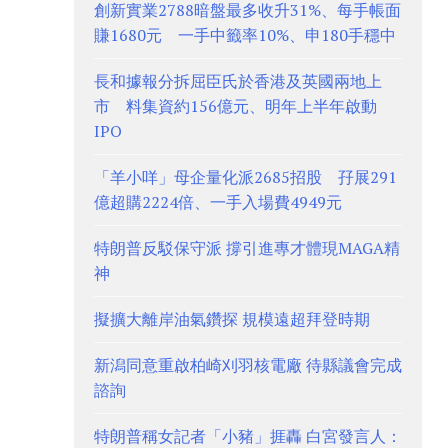
創新實業2788暗盤最多收升31%、每手帳面
賺1680元 一手中籤率10%、申180手穩中
長和據報分拆屈臣氏於香港及英國兩地上
市 料集資約156億元、明年上半年啟動
IPO
「羊小咩」母企量化派2685招股 孖展291
億超購2224倍、一手入場費4949元
特朗普反駁保守派 撐引進專才體現MAGA精
神
擬擴大離岸油氣鑽探 規模遠超拜登時期
新潟同意重啟柏崎刈羽核電廠 待縣議會完成
諮詢
特朗普稱女記者「小豬」捱轟 白宮發言人：