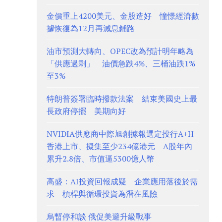
金價重上4200美元、金股造好 憧憬經濟數
據恢復為12月再減息鋪路
油市預測大轉向、OPEC改為預計明年略為
「供應過剩」 油價急跌4%、三桶油跌1%
至3%
特朗普簽署臨時撥款法案 結束美國史上最
長政府停擺 美期向好
NVIDIA供應商中際旭創據報選定投行A+H
香港上市、擬集至少234億港元 A股年內
累升2.8倍、市值逼5300億人幣
高盛：AI投資回報成疑 企業應用落後於需
求 槓桿與循環投資為潛在風險
烏暫停和談 俄促美避升級戰事