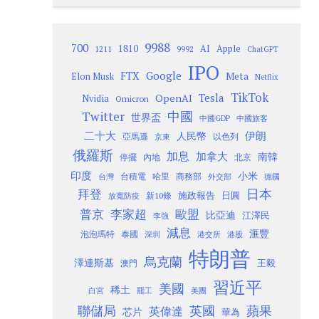
9988
700
1810
AI
Apple
1211
9992
ChatGPT
IPO
Google
FTX
Meta
Elon Musk
Netflix
TikTok
Tesla
OpenAI
Nvidia
Omicron
Twitter
中國
世界盃
中國GDP
中國旅客
二十大
伊朗
人民幣
以色列
亞馬遜
京東
俄羅斯
加息
加拿大
南韓
內地
停擺
北京
印度
小米
台灣
台積電
哈里
商務部
外交部
德國
日本
拜登
施政報告
日圓
新10條
放寬防疫
歐盟
普京
李家超
比亞迪
江澤民
李強
減息
滙豐
泡泡瑪特
泰國
深圳
港股
港交所
特朗普
烏克蘭
澤連斯基
澳門
王毅
習近平
美國
稀土
白宮
罷工
美團
聯儲局
蘋果
英國
英偉達
芯片
華為