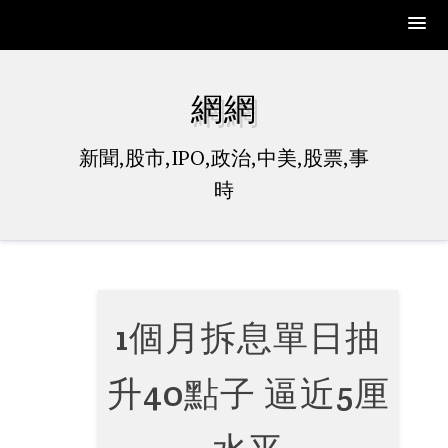
Skip
to
網網
content
新聞,股市,IPO,政治,中美,股票,事
時
1個月拆息單日抽
升40點子 逼近5厘