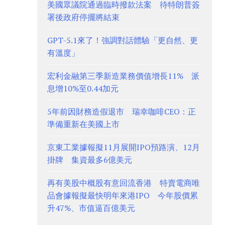
美國眾議院通過臨時撥款法案 待特朗普簽
署後政府停擺將結束
GPT-5.1來了！強調對話體驗「更自然、更
有溫度」
宏利金融第三季新造業務價值增長11% 派
息增10%至0.44加元
5年前因財務造假退市 瑞幸咖啡CEO：正
準備重新在美國上市
京東工業據報擬11月展開IPO預路演、12月
掛牌 集資最多6億美元
再有美股中概股有意回流香港 特賣電商唯
品會據報擬最快明年來港IPO 今年股價累
升47%、市值逼百億美元