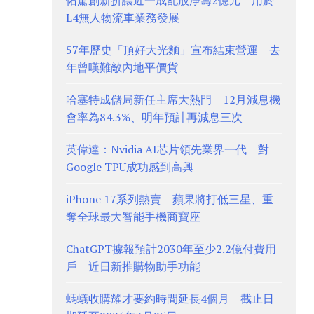
佑駕創新折讓近一成配股淨籌2億元 用於
L4無人物流車業務發展
57年歷史「頂好大光麵」宣布結束營運 去
年曾嘆難敵內地平價貨
哈塞特成儲局新任主席大熱門 12月減息機
會率為84.3%、明年預計再減息三次
英偉達：Nvidia AI芯片領先業界一代 對
Google TPU成功感到高興
iPhone 17系列熱賣 蘋果將打低三星、重
奪全球最大智能手機商寶座
ChatGPT據報預計2030年至少2.2億付費用
戶 近日新推購物助手功能
螞蟻收購耀才要約時間延長4個月 截止日