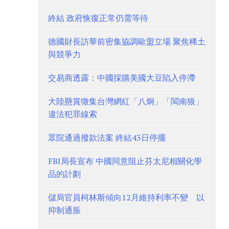
終結 政府恢復正常仍需等待
德國財長訪華前密集協調歐盟立場 聚焦稀土
與競爭力
交易商透露：中國採購美國大豆陷入停滯
大陸懸賞徵集台灣網紅「八炯」「閩南狼」
違法犯罪線索
眾院通過撥款法案 終結43日停擺
FBI局長宣布 中國同意阻止芬太尼相關化學
品的計劃
儲局官員柯林斯傾向12月維持利率不變 以
抑制通脹