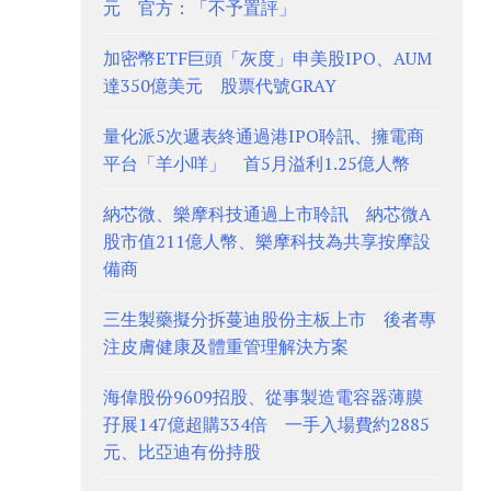
元 官方：「不予置評」
加密幣ETF巨頭「灰度」申美股IPO、AUM
達350億美元 股票代號GRAY
量化派5次遞表終通過港IPO聆訊、擁電商
平台「羊小咩」 首5月溢利1.25億人幣
納芯微、樂摩科技通過上市聆訊 納芯微A
股市值211億人幣、樂摩科技為共享按摩設
備商
三生製藥擬分拆蔓迪股份主板上市 後者專
注皮膚健康及體重管理解決方案
海偉股份9609招股、從事製造電容器薄膜
孖展147億超購334倍 一手入場費約2885
元、比亞迪有份持股