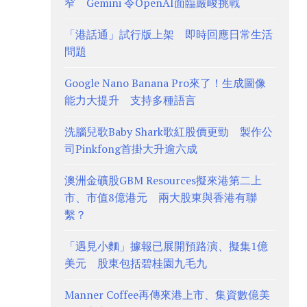
窄 Gemini 令OpenAI面臨嚴峻挑戰
「港話通」試行版上架 即時回應日常生活
問題
Google Nano Banana Pro來了！生成圖像
能力大提升 支持多種語言
洗腦兒歌Baby Shark歌紅股價更勁 製作公
司Pinkfong首掛大升逾六成
澳洲金礦股GBM Resources擬來港第二上
市、市值8億港元 兩大股東與香港有聯
繫？
「遇見小麵」據報已展開預路演、擬集1億
美元 股東包括碧桂園九毛九
Manner Coffee再傳來港上市、集資數億美