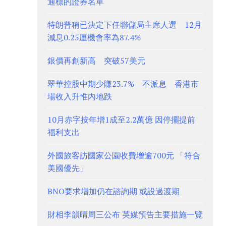
通標的證券名單
特朗普稱已決定下任聯儲局主席人選 12月
減息0.25厘機會率為87.4%
銀價再創新高 突破57美元
翠華控股中期少賺23.7% 不派息 香港市
場收入升惟內地跌
10月赤字按年增1成至2.2萬億 因停擺提前
福利支出
外國旅客訪國家公園收費增逾700元 「符合
美國優先」
BNO要求增加仍在諮詢期 或設過渡期
財相李韻晴周三公布 英媒預告主要措施一覽