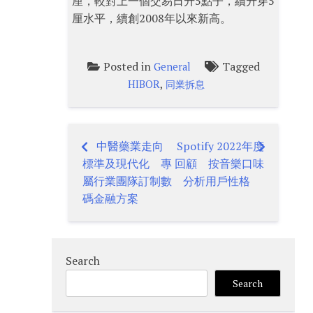
厘，較對上一個交易日升5點子，續升穿5
厘水平，續創2008年以來新高。
Posted in
Tagged
General
,
HIBOR
同業拆息
中醫藥業走向
Spotify 2022年度
Post
標準及現代化 專
回顧 按音樂口味
navigation
屬行業團隊訂制數
分析用戶性格
碼金融方案
Search
Search