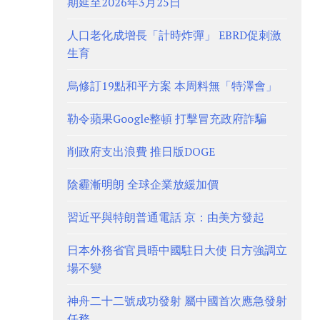
期延至2026年3月25日
人口老化成增長「計時炸彈」 EBRD促刺激
生育
烏修訂19點和平方案 本周料無「特澤會」
勒令蘋果Google整頓 打擊冒充政府詐騙
削政府支出浪費 推日版DOGE
陰霾漸明朗 全球企業放緩加價
習近平與特朗普通電話 京：由美方發起
日本外務省官員晤中國駐日大使 日方強調立
場不變
神舟二十二號成功發射 屬中國首次應急發射
任務