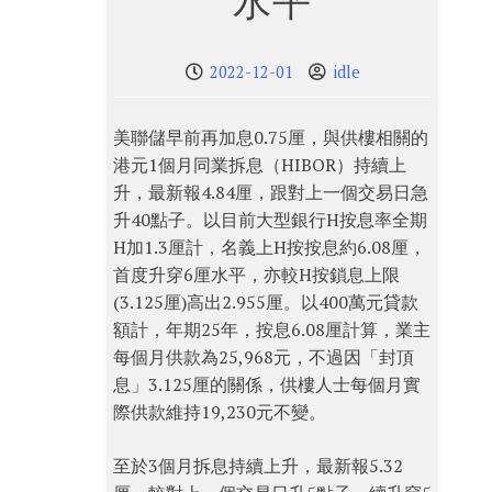
水平
2022-12-01
idle
美聯儲早前再加息0.75厘，與供樓相關的
港元1個月同業拆息（HIBOR）持續上
升，最新報4.84厘，跟對上一個交易日急
升40點子。以目前大型銀行H按息率全期
H加1.3厘計，名義上H按按息約6.08厘，
首度升穿6厘水平，亦較H按鎖息上限
(3.125厘)高出2.955厘。以400萬元貸款
額計，年期25年，按息6.08厘計算，業主
每個月供款為25,968元，不過因「封頂
息」3.125厘的關係，供樓人士每個月實
際供款維持19,230元不變。
至於3個月拆息持續上升，最新報5.32