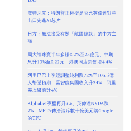
盧特尼克：特朗普正權衡是否允英偉達對華
出口先進AI芯片
日方：無法接受有關「敵國條款」的中方主
張
周大福珠寶半年多賺0.2%至25億元、中期
息升10%至0.22元 港澳同店銷售增4.4%
阿里巴巴上季經調整純利跌72%至103.5億
人幣遜預期 雲智能集團收入升34% 阿里
美股盤前升4%
Alphabet夜盤再升3%、英偉達NVDA跌
2% META傳洽談斥數十億美元購Google
的TPU