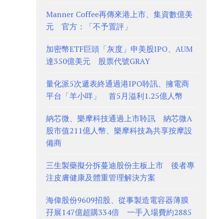
Manner Coffee再傳來港上市、集資數億美
元 官方：「不予置評」
加密幣ETF巨頭「灰度」申美股IPO、AUM
達350億美元 股票代號GRAY
量化派5次遞表終通過港IPO聆訊、擁電商
平台「羊小咩」 首5月溢利1.25億人幣
納芯微、樂摩科技通過上市聆訊 納芯微A
股市值211億人幣、樂摩科技為共享按摩設
備商
三生製藥擬分拆蔓迪股份主板上市 後者專
注皮膚健康及體重管理解決方案
海偉股份9609招股、從事製造電容器薄膜
孖展147億超購334倍 一手入場費約2885