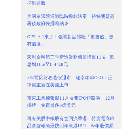
抑制通脹
美國眾議院通過臨時撥款法案 待特朗普簽
署後政府停擺將結束
GPT-5.1來了！強調對話體驗「更自然、更
有溫度」
宏利金融第三季新造業務價值增長11% 派
息增10%至0.44加元
5年前因財務造假退市 瑞幸咖啡CEO：正
準備重新在美國上市
京東工業據報擬11月展開IPO預路演、12月
掛牌 集資最多6億美元
再有美股中概股有意回流香港 特賣電商唯
品會據報擬最快明年來港IPO 今年股價累