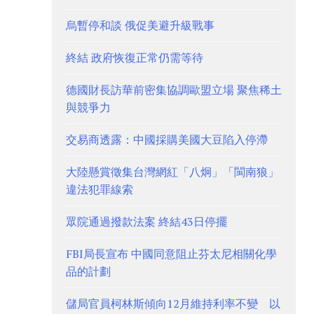
烏暫停和談 俄促美避升級戰事
終結 政府恢復正常仍需等待
德國財長訪華前密集協調歐盟立場 聚焦稀土
與競爭力
交易商透露：中國採購美國大豆陷入停滯
大陸懸賞徵集台灣網紅「八炯」「閩南狼」
違法犯罪線索
眾院通過撥款法案 終結43日停擺
FBI局長宣布 中國同意阻止芬太尼相關化學
品的計劃
儲局官員柯林斯傾向12月維持利率不變 以