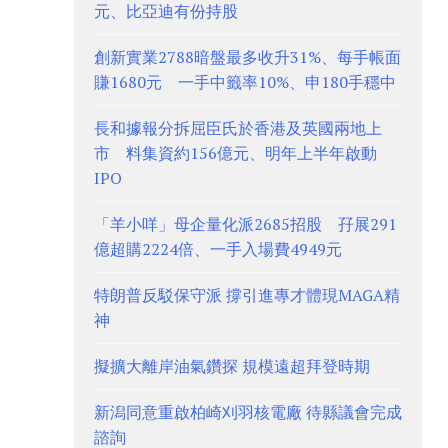
元、比亞迪有份持股
創新實業2788暗盤最多收升31%、每手帳面
賺1680元 一手中籤率10%、申180手穩中
長和據報分拆屈臣氏於香港及英國兩地上
市 料集資約156億元、明年上半年啟動
IPO
「羊小咩」母企量化派2685招股 孖展291
億超購2224倍、一手入場費4949元
特朗普反駁保守派 撐引進專才體現MAGA精
神
擬擴大離岸油氣鑽探 規模遠超拜登時期
新潟同意重啟柏崎刈羽核電廠 待縣議會完成
諮詢