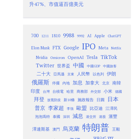
升47%、市值逼百億美元
9988
700
1810
AI
Apple
1211
9992
ChatGPT
IPO
Google
FTX
Meta
Elon Musk
Netflix
TikTok
Tesla
OpenAI
Nvidia
Omicron
Twitter
中國
世界盃
中國GDP
中國旅客
二十大
伊朗
人民幣
以色列
亞馬遜
京東
俄羅斯
加息
加拿大
南韓
內地
停擺
北京
印度
小米
台灣
台積電
哈里
商務部
外交部
德國
日本
拜登
施政報告
日圓
新10條
放寬防疫
歐盟
普京
李家超
比亞迪
江澤民
李強
減息
滙豐
泡泡瑪特
泰國
深圳
港股
港交所
特朗普
烏克蘭
澤連斯基
澳門
王毅