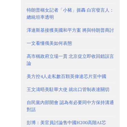
特朗普稱女記者「小豬」捱轟 白宮發言人：
總統坦率透明
澤連斯基接獲美國和平方案 將與特朗普商討
一文看懂俄美如何表態
高市稱政府立場一貫 北京促立即收回錯誤言
論
美方控4人走私數百顆英偉達芯片至中國
王文濤晤美駐華大使 就出口管制表達關切
自民黨內部開會 認為有必要同中方保持溝通
對話
彭博：美官員討論售中國H200高階AI芯