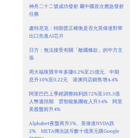
神舟二十二號成功發射 屬中國首次應急發射
任務
盧特尼克：特朗普正權衡是否允英偉達對華
出口先進AI芯片
日方：無法接受有關「敵國條款」的中方主
張
周大福珠寶半年多賺0.2%至25億元、中期
息升10%至0.22元 港澳同店銷售增4.4%
阿里巴巴上季經調整純利跌72%至103.5億
人幣遜預期 雲智能集團收入升34% 阿里
美股盤前升4%
Alphabet夜盤再升3%、英偉達NVDA跌
2% META傳洽談斥數十億美元購Google