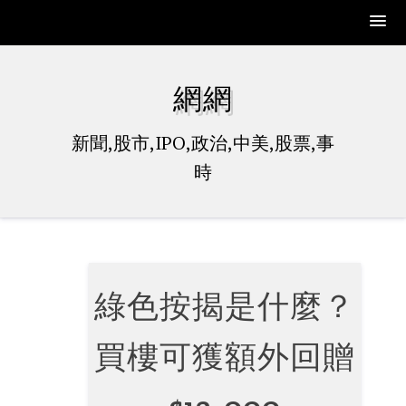
Skip
to
網網
content
新聞,股市,IPO,政治,中美,股票,事
時
綠色按揭是什麼？
買樓可獲額外回贈