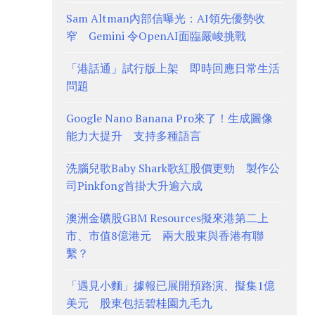
Sam Altman內部信曝光：AI領先優勢收
窄 Gemini 令OpenAI面臨嚴峻挑戰
「港話通」試行版上架 即時回應日常生活
問題
Google Nano Banana Pro來了！生成圖像
能力大提升 支持多種語言
洗腦兒歌Baby Shark歌紅股價更勁 製作公
司Pinkfong首掛大升逾六成
澳洲金礦股GBM Resources擬來港第二上
市、市值8億港元 兩大股東與香港有聯
繫？
「遇見小麵」據報已展開預路演、擬集1億
美元 股東包括碧桂園九毛九