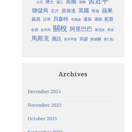
習近平
美國
稀土
白宮
罷工
美團
聯儲局
蘋果
英國
英偉達
芯片
華為
貝森特
裁員
配股
通脹
訪華
通關
辛偉誠
關稅
阿里巴巴
金價
金管局
香港
陳茂波
馬斯克
騰訊
高盛
高市早苗
鮑威爾
黃仁勳
Archives
December 2025
November 2025
October 2025
September 2025