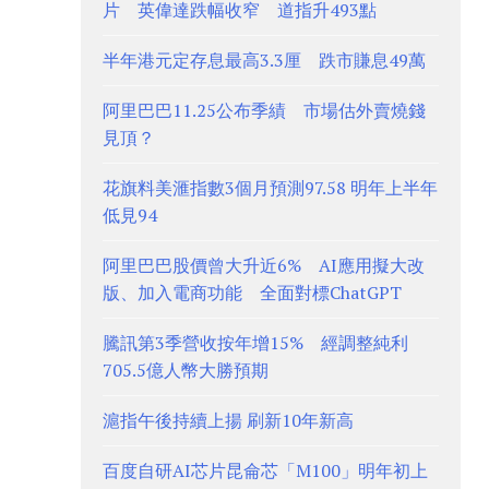
片 英偉達跌幅收窄 道指升493點
半年港元定存息最高3.3厘 跌市賺息49萬
阿里巴巴11.25公布季績 市場估外賣燒錢
見頂？
花旗料美滙指數3個月預測97.58 明年上半年
低見94
阿里巴巴股價曾大升近6% AI應用擬大改
版、加入電商功能 全面對標ChatGPT
騰訊第3季營收按年增15% 經調整純利
705.5億人幣大勝預期
滬指午後持續上揚 刷新10年新高
百度自研AI芯片昆侖芯「M100」明年初上