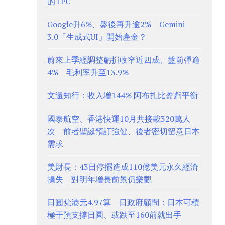
的TPU
Google升6%、盤後再升逾2% Gemini
3.0「生成式UI」開始產金？
蔚來上季經調整虧損收窄近四成、盤前彈逾
4% 毛利率升至13.9%
文遠知行：收入增144% 阿布扎比盈虧平衡
國泰航空、香港快運10月共接載320萬人
次 前者聖誕預訂強健、後者密切留意日本
需求
美財長：43日停擺造成110億美元永久經濟
損失 對明年增長前景仍樂觀
日圓兌港元4.97算 日政府顧問：日本可積
極干預支撐日圓、或跌至160前就出手