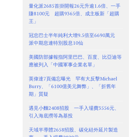
量化派2685首掛開報26元升逾1.6倍、一手
賺8100元 超購9365倍、成主板新「超購
王」
冠忠巴士半年純利大增9.5倍至6690萬元
派中期息連特別股息10仙
美國防部據報指阿里巴巴、百度、比亞迪等
應被列入「中國軍事企業名單」
英偉達7頁備忘曝光 罕有大反擊Michael
Burry、「6100億美元舞弊」、「折舊年
期」質疑
遇見小麵2408招股 一手入場費3556元、
引入海底撈等為基投
天域半導體2658招股、碳化硅外延片製造