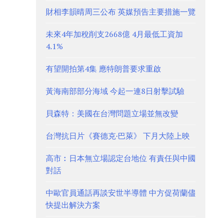
財相李韻晴周三公布 英媒預告主要措施一覽
未來4年加稅削支2668億 4月最低工資加
4.1%
有望開拍第4集 應特朗普要求重啟
黃海南部部分海域 今起一連8日射擊試驗
貝森特：美國在台灣問題立場並無改變
台灣抗日片《賽德克·巴萊》 下月大陸上映
高市︰日本無立場認定台地位 有責任與中國
對話
中歐官員通話再談安世半導體 中方促荷蘭儘
快提出解決方案