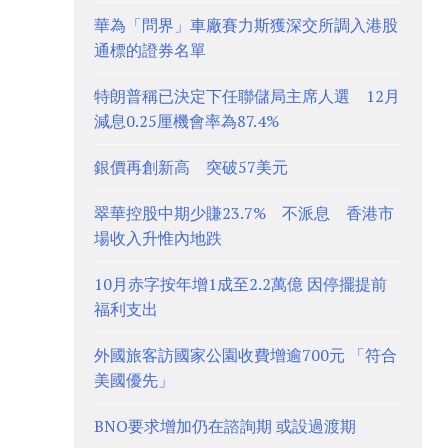
華為「問界」車廠賽力斯獲深交所調入港股
通標的證券名單
特朗普稱已決定下任聯儲局主席人選 12月
減息0.25厘機會率為87.4%
銀價再創新高 突破57美元
翠華控股中期少賺23.7% 不派息 香港市
場收入升惟內地跌
10月赤字按年增1成至2.2萬億 因停擺提前
福利支出
外國旅客訪國家公園收費增逾700元 「符合
美國優先」
BNO要求增加仍在諮詢期 或設過渡期