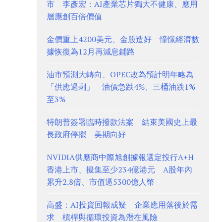
市 李彥宏：AI產業芯片獨大不健康、應用
層應創百倍價值
金價重上4200美元、金股造好 憧憬經濟數
據恢復為12月再減息鋪路
油市預測大轉向、OPEC改為預計明年略為
「供應過剩」 油價急跌4%、三桶油跌1%
至3%
特朗普簽署臨時撥款法案 結束美國史上最
長政府停擺 美期向好
NVIDIA供應商中際旭創據報選定投行A+H
香港上市、擬集至少234億港元 A股年內
累升2.8倍、市值逼5300億人幣
高盛：AI投資回報成疑 企業應用落後於需
求 槓桿與循環投資為潛在風險