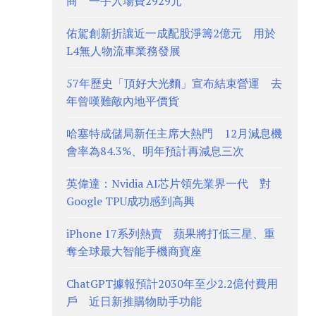
商 一手入場費2929元
佑駕創新折讓近一成配股淨籌2億元 用於
L4無人物流車業務發展
57年歷史「頂好大光麵」宣布結束營運 去
年曾嘆難敵內地平價貨
哈塞特成儲局新任主席大熱門 12月減息機
會率為84.3%、明年預計再減息三次
英偉達：Nvidia AI芯片領先業界一代 對
Google TPU成功感到高興
iPhone 17系列熱賣 蘋果將打低三星、重
奪全球最大智能手機商寶座
ChatGPT據報預計2030年至少2.2億付費用
戶 近日新推購物助手功能