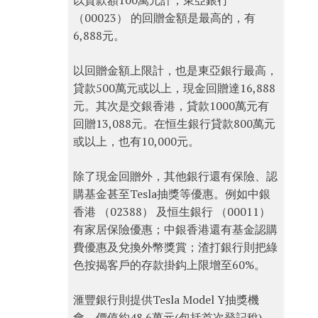
以貸款額100萬元計，東亞銀行
（00023） 的回贈金額是最高的，有
6,888元。
以回贈金額上限計，也是東亞銀行最高，
貸款500萬元或以上，現金回贈達16,888
元。其次是交銀香港，貸款1000萬元有
回贈13,088元。在恒生銀行貸款800萬元
或以上，也有10,000元。
除了現金回贈外，其他銀行還有保險、認
購基金甚至Tesla抽獎等優惠。例如中銀
香港 （02388） 及恒生銀行 （00011）
有家居保險優惠；中銀香港還有基金認購
費優惠及兌換外幣獎賞；渣打銀行則把綠
色按揭客戶的存款掛鈎上限增至60%。
滙豐銀行則提供Tesla Model Y抽獎機
會，價值約48.6萬元(包括首次登記稅)。