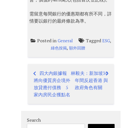
需留意每間銀行的優惠期都有所不同，詳
情要以銀行的最終條款為準。
Posted in
Tagged
,
General
ESG
,
綠色按揭
額外回贈
四大內銀據報
林毅夫：新加坡30
Post
將向優質房企境外
年間反超香港 與
navigation
放貸應付債務 5
政府角色有關
家內房民企獲點名
Search