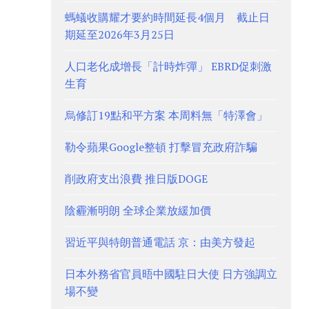
螞蟻收購耀才要約時間延長4個月 截止日
期延至2026年3月25日
人口老化成增長「計時炸彈」 EBRD促刺激
生育
烏修訂19點和平方案 本周料無「特澤會」
勒令蘋果Google整頓 打擊冒充政府詐騙
削政府支出浪費 推日版DOGE
陰霾漸明朗 全球企業放緩加價
習近平與特朗普通電話 京：由美方發起
日本外務省官員晤中國駐日大使 日方強調立
場不變