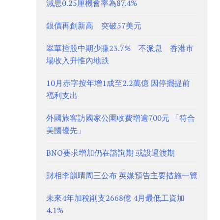
減息0.25厘機會率為87.4%
銀價再創新高 突破57美元
翠華控股中期少賺23.7% 不派息 香港市
場收入升惟內地跌
10月赤字按年增1成至2.2萬億 因停擺提前
福利支出
外國旅客訪國家公園收費增逾700元 「符合
美國優先」
BNO要求增加仍在諮詢期 或設過渡期
財相李韻晴周三公布 英媒預告主要措施一覽
未來4年加稅削支2668億 4月最低工資加
4.1%