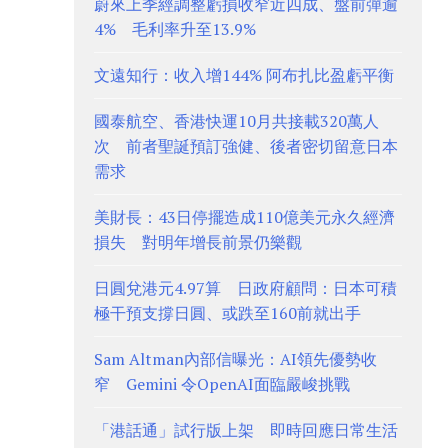
蔚來上季經調整虧損收窄近四成、盤前彈逾
4% 毛利率升至13.9%
文遠知行：收入增144% 阿布扎比盈虧平衡
國泰航空、香港快運10月共接載320萬人
次 前者聖誕預訂強健、後者密切留意日本
需求
美財長：43日停擺造成110億美元永久經濟
損失 對明年增長前景仍樂觀
日圓兌港元4.97算 日政府顧問：日本可積
極干預支撐日圓、或跌至160前就出手
Sam Altman內部信曝光：AI領先優勢收
窄 Gemini 令OpenAI面臨嚴峻挑戰
「港話通」試行版上架 即時回應日常生活