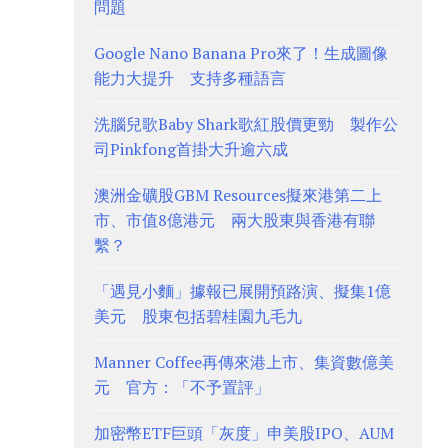
問題
Google Nano Banana Pro來了！生成圖像
能力大提升 支持多種語言
洗腦兒歌Baby Shark歌紅股價更勁 製作公
司Pinkfong首掛大升逾六成
澳洲金礦股GBM Resources擬來港第二上
市、市值8億港元 兩大股東與香港有聯
繫？
「遇見小麵」據報已展開預路演、擬集1億
美元 股東包括碧桂園九毛九
Manner Coffee再傳來港上市、集資數億美
元 官方：「不予置評」
加密幣ETF巨頭「灰度」申美股IPO、AUM