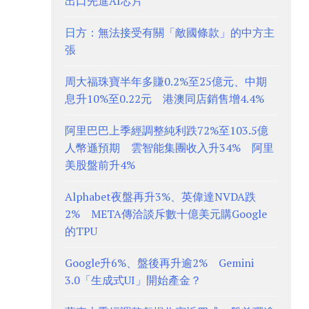
出口先進AI芯片
日方：無法接受有關「敵國條款」的中方主
張
周大福珠寶半年多賺0.2%至25億元、中期
息升10%至0.22元 港澳同店銷售增4.4%
阿里巴巴上季經調整純利跌72%至103.5億
人幣遜預期 雲智能集團收入升34% 阿里
美股盤前升4%
Alphabet夜盤再升3%、英偉達NVDA跌
2% META傳洽談斥數十億美元購Google
的TPU
Google升6%、盤後再升逾2% Gemini
3.0「生成式UI」開始產金？