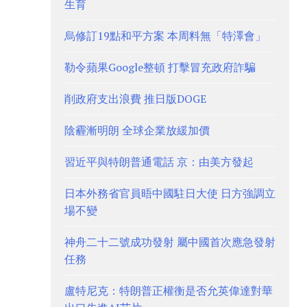
生育
烏修訂19點和平方案 本周料無「特澤會」
勒令蘋果Google整頓 打擊冒充政府詐騙
削政府支出浪費 推日版DOGE
陰霾漸明朗 全球企業放緩加價
習近平與特朗普通電話 京：由美方發起
日本外務省官員晤中國駐日大使 日方強調立
場不變
神舟二十二號成功發射 屬中國首次應急發射
任務
盧特尼克：特朗普正權衡是否允英偉達對華