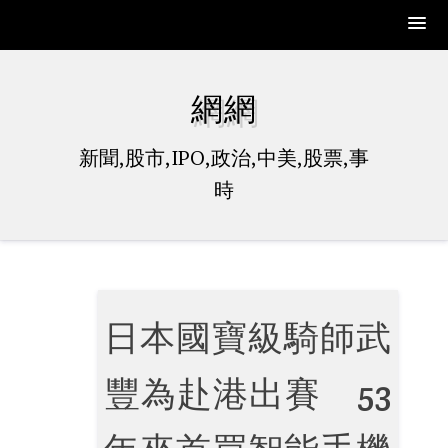
Skip
to
網網
content
新聞,股市,IPO,政治,中美,股票,事
時
日本國寶級騎師武
豐為赴港出賽 53