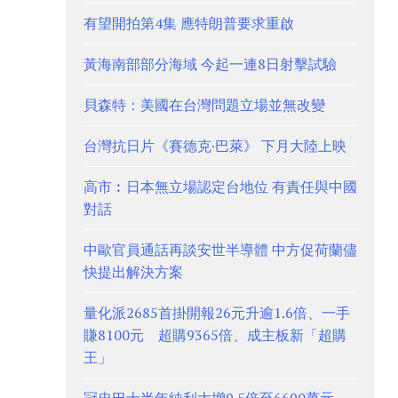
有望開拍第4集 應特朗普要求重啟
黃海南部部分海域 今起一連8日射擊試驗
貝森特：美國在台灣問題立場並無改變
台灣抗日片《賽德克·巴萊》 下月大陸上映
高市︰日本無立場認定台地位 有責任與中國
對話
中歐官員通話再談安世半導體 中方促荷蘭儘
快提出解決方案
量化派2685首掛開報26元升逾1.6倍、一手
賺8100元 超購9365倍、成主板新「超購
王」