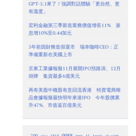
GPT-5.1來了！強調對話體驗「更自然、更
有溫度」
宏利金融第三季新造業務價值增長11% 派
息增10%至0.44加元
5年前因財務造假退市 瑞幸咖啡CEO：正
準備重新在美國上市
京東工業據報擬11月展開IPO預路演、12月
掛牌 集資最多6億美元
再有美股中概股有意回流香港 特賣電商唯
品會據報擬最快明年來港IPO 今年股價累
升47%、市值逼百億美元
9988
700