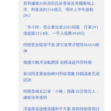
長和據報分拆屈臣氏於香港及英國兩地上
市 料集資約156億元、明年上半年啟動
IPO
「羊小咩」母企量化派2685招股 孖展291
億超購2224倍、一手入場費4949元
特朗普反駁保守派 撐引進專才體現MAGA精
神
擬擴大離岸油氣鑽探 規模遠超拜登時期
新潟同意重啟柏崎刈羽核電廠 待縣議會完成
諮詢
特朗普稱女記者「小豬」捱轟 白宮發言人：
總統坦率透明
澤連斯基接獲美國和平方案 將與特朗普商討