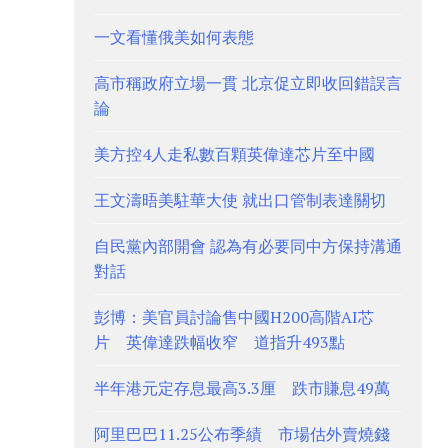
一文看懂俄美如何表態
高市稱政府立場一貫 北京促立即收回錯誤言
論
美方控4人走私數百顆英偉達芯片至中國
王文濤晤美駐華大使 就出口管制表達關切
自民黨內部開會 認為有必要同中方保持溝通
對話
彭博：美官員討論售中國H200高階AI芯
片 英偉達跌幅收窄 道指升493點
半年港元定存息最高3.3厘 跌市賺息49萬
阿里巴巴11.25公布季績 市場估外賣燒錢