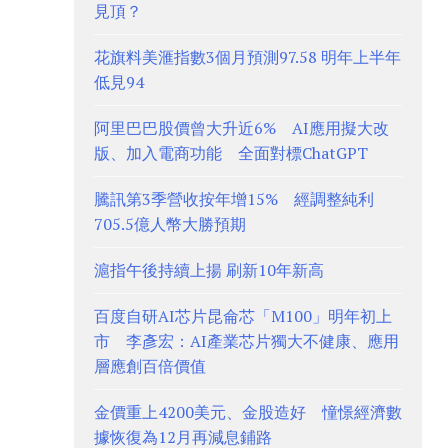
見頂？
花旗料美滙指數3個月預測97.58 明年上半年
低見94
阿里巴巴股價曾大升近6% AI應用擬大改
版、加入電商功能 全面對標ChatGPT
騰訊第3季營收按年增15% 經調整純利
705.5億人幣大勝預期
滬指午後持續上揚 刷新10年新高
百度自研AI芯片昆侖芯「M100」明年初上
市 李彥宏：AI產業芯片獨大不健康、應用
層應創百倍價值
金價重上4200美元、金股造好 憧憬經濟數
據恢復為12月再減息鋪路