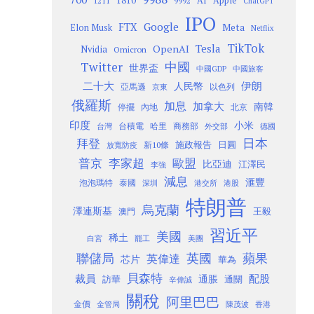
1810
AI
Apple
1211
9992
ChatGPT
IPO
Google
FTX
Meta
Elon Musk
Netflix
TikTok
Tesla
OpenAI
Nvidia
Omicron
Twitter
中國
世界盃
中國GDP
中國旅客
二十大
伊朗
人民幣
以色列
亞馬遜
京東
俄羅斯
加息
加拿大
南韓
內地
停擺
北京
印度
小米
台灣
台積電
哈里
商務部
外交部
德國
日本
拜登
施政報告
日圓
新10條
放寬防疫
歐盟
普京
李家超
比亞迪
江澤民
李強
減息
滙豐
泡泡瑪特
泰國
深圳
港股
港交所
特朗普
烏克蘭
澤連斯基
澳門
王毅
習近平
美國
稀土
白宮
罷工
美團
聯儲局
蘋果
英國
英偉達
芯片
華為
貝森特
裁員
配股
通脹
訪華
通關
辛偉誠
關稅
阿里巴巴
金價
金管局
香港
陳茂波