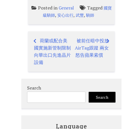
Posted in
Tagged
General
國寶
,
,
,
級騎師
安心出行
武豐
騎師
荷蘭或配合美
被前任暗中投放
Post
國實施新管制限制
AirTag跟蹤 兩女
navigation
向華出口先進晶片
怒告蘋果索償
設備
Search
Search
Language