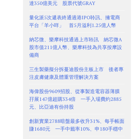
達350億美元 股票代號GRAY
量化派5次遞表終通過港IPO聆訊、擁電商
平台「羊小咩」 首5月溢利1.25億人幣
納芯微、樂摩科技通過上市聆訊 納芯微A
股市值211億人幣、樂摩科技為共享按摩設
備商
三生製藥擬分拆蔓迪股份主板上市 後者專
注皮膚健康及體重管理解決方案
海偉股份9609招股、從事製造電容器薄膜
孖展147億超購334倍 一手入場費約2885
元、比亞迪有份持股
創新實業2788暗盤最多收升31%、每手帳面
賺1680元 一手中籤率10%、申180手穩中