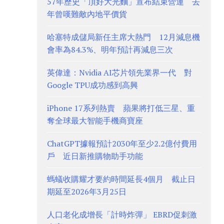
57年歷史「頂好大光麵」宣布結束營運 去
年曾嘆難敵內地平價貨
哈塞特成儲局新任主席大熱門 12月減息機
會率為84.3%、明年預計再減息三次
英偉達：Nvidia AI芯片領先業界一代 對
Google TPU成功感到高興
iPhone 17系列熱賣 蘋果將打低三星、重
奪全球最大智能手機商寶座
ChatGPT據報預計2030年至少2.2億付費用
戶 近日新推購物助手功能
螞蟻收購耀才要約時間延長4個月 截止日
期延至2026年3月25日
人口老化成增長「計時炸彈」 EBRD促刺激