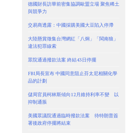
德國財長訪華前密集協調歐盟立場 聚焦稀土
與競爭力
交易商透露：中國採購美國大豆陷入停滯
大陸懸賞徵集台灣網紅「八炯」「閩南狼」
違法犯罪線索
眾院通過撥款法案 終結43日停擺
FBI局長宣布 中國同意阻止芬太尼相關化學
品的計劃
儲局官員柯林斯傾向12月維持利率不變 以
抑制通脹
美國眾議院通過臨時撥款法案 待特朗普簽
署後政府停擺將結束