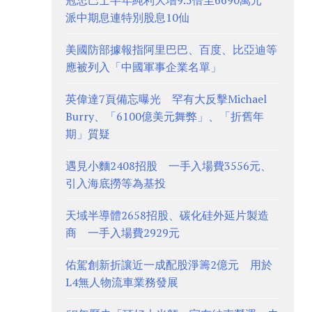
冠忠巴士半年純利大增9.5倍至6690萬元
派中期息連特別股息10仙
美國防部據報指阿里巴巴、百度、比亞迪等
應被列入「中國軍事企業名單」
英偉達7頁備忘曝光 罕有大反擊Michael
Burry、「6100億美元舞弊」、「折舊年
期」質疑
遇見小麵2408招股 一手入場費3556元、
引入海底撈等為基投
天域半導體2658招股、碳化硅外延片製造
商 一手入場費2929元
佑駕創新折讓近一成配股淨籌2億元 用於
L4無人物流車業務發展