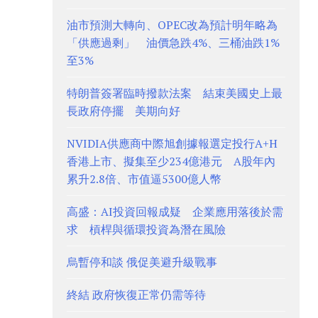
油市預測大轉向、OPEC改為預計明年略為
「供應過剩」 油價急跌4%、三桶油跌1%
至3%
特朗普簽署臨時撥款法案 結束美國史上最
長政府停擺 美期向好
NVIDIA供應商中際旭創據報選定投行A+H
香港上市、擬集至少234億港元 A股年內
累升2.8倍、市值逼5300億人幣
高盛：AI投資回報成疑 企業應用落後於需
求 槓桿與循環投資為潛在風險
烏暫停和談 俄促美避升級戰事
終結 政府恢復正常仍需等待