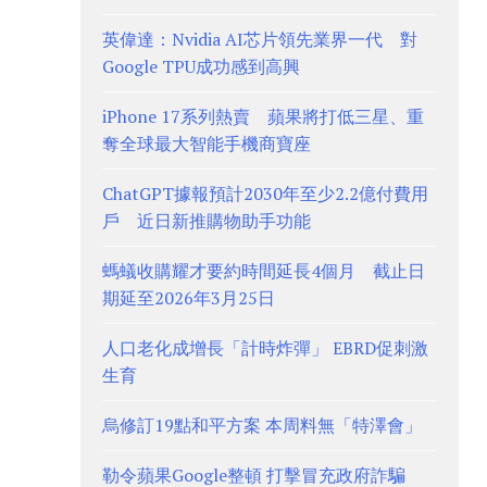
英偉達：Nvidia AI芯片領先業界一代 對
Google TPU成功感到高興
iPhone 17系列熱賣 蘋果將打低三星、重
奪全球最大智能手機商寶座
ChatGPT據報預計2030年至少2.2億付費用
戶 近日新推購物助手功能
螞蟻收購耀才要約時間延長4個月 截止日
期延至2026年3月25日
人口老化成增長「計時炸彈」 EBRD促刺激
生育
烏修訂19點和平方案 本周料無「特澤會」
勒令蘋果Google整頓 打擊冒充政府詐騙