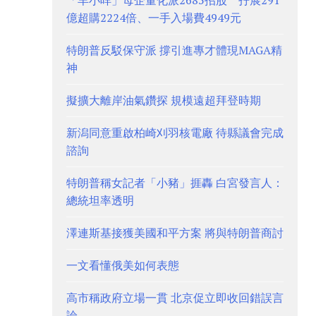
「羊小咩」母企量化派2685招股 孖展291
億超購2224倍、一手入場費4949元
特朗普反駁保守派 撐引進專才體現MAGA精
神
擬擴大離岸油氣鑽探 規模遠超拜登時期
新潟同意重啟柏崎刈羽核電廠 待縣議會完成
諮詢
特朗普稱女記者「小豬」捱轟 白宮發言人：
總統坦率透明
澤連斯基接獲美國和平方案 將與特朗普商討
一文看懂俄美如何表態
高市稱政府立場一貫 北京促立即收回錯誤言
論