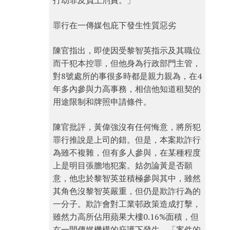
打劫罪及負上刑責。」
罪行在一傳媒包庇下發生性質惡劣
陳官指出，即使因受黎智英指示及其職位
而干犯本控罪，但他身為行政部門主管，
對8號處所的事很多時都是親力親為，在4
年多內參與力高事務，相信他知道租契的
用途限制和牌照申請條件。
陳官批評，黃偉強沒有任何悔意，將所犯
罪行推說是上司的錯。但是，本案欺詐行
為雖不複雜，但有多人參與，在某種程度
上是明目張膽地犯案。姑勿論黃是否願
意，他忠於黎智英並積極參與其中，雖然
其角色沒黎智英嚴重，但仍是欺詐行為的
一分子。欺詐會對工業邨政策造成打擊，
雖然力高所佔用蘋果大樓0.16%面積，但
在一間傳媒機構的庇護下發生，「案件的