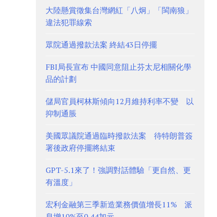
大陸懸賞徵集台灣網紅「八炯」「閩南狼」
違法犯罪線索
眾院通過撥款法案 終結43日停擺
FBI局長宣布 中國同意阻止芬太尼相關化學
品的計劃
儲局官員柯林斯傾向12月維持利率不變 以
抑制通脹
美國眾議院通過臨時撥款法案 待特朗普簽
署後政府停擺將結束
GPT-5.1來了！強調對話體驗「更自然、更
有溫度」
宏利金融第三季新造業務價值增長11% 派
息增10%至0.44加元