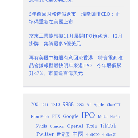
5年前因財務造假退市 瑞幸咖啡CEO：正
準備重新在美國上市
京東工業據報擬11月展開IPO預路演、12月
掛牌 集資最多6億美元
再有美股中概股有意回流香港 特賣電商唯
品會據報擬最快明年來港IPO 今年股價累
升47%、市值逼百億美元
9988
700
1810
AI
Apple
1211
9992
ChatGPT
IPO
Google
FTX
Meta
Elon Musk
Netflix
TikTok
Tesla
OpenAI
Nvidia
Omicron
Twitter
中國
世界盃
中國GDP
中國旅客