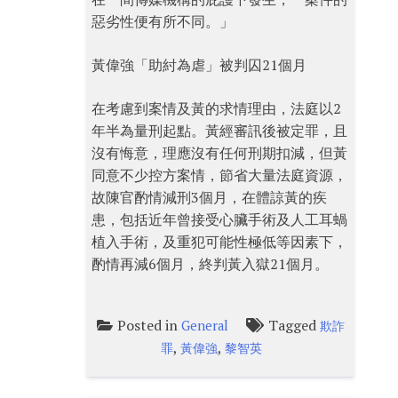
惡劣性便有所不同。」
黃偉強「助紂為虐」被判囚21個月
在考慮到案情及黃的求情理由，法庭以2
年半為量刑起點。黃經審訊後被定罪，且
沒有悔意，理應沒有任何刑期扣減，但黃
同意不少控方案情，節省大量法庭資源，
故陳官酌情減刑3個月，在體諒黃的疾
患，包括近年曾接受心臟手術及人工耳蝸
植入手術，及重犯可能性極低等因素下，
酌情再減6個月，終判黃入獄21個月。
Posted in
Tagged
General
欺詐
,
,
罪
黃偉強
黎智英