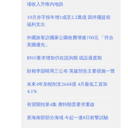
場收入升惟內地跌
10月赤字按年增1成至2.2萬億 因停擺提前
福利支出
外國旅客訪國家公園收費增逾700元 「符合
美國優先」
BNO要求增加仍在諮詢期 或設過渡期
財相李韻晴周三公布 英媒預告主要措施一覽
未來4年加稅削支2668億 4月最低工資加
4.1%
有望開拍第4集 應特朗普要求重啟
黃海南部部分海域 今起一連8日射擊試驗