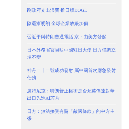
削政府支出浪費 推日版DOGE
陰霾漸明朗 全球企業放緩加價
習近平與特朗普通電話 京：由美方發起
日本外務省官員晤中國駐日大使 日方強調立
場不變
神舟二十二號成功發射 屬中國首次應急發射
任務
盧特尼克：特朗普正權衡是否允英偉達對華
出口先進AI芯片
日方：無法接受有關「敵國條款」的中方主
張