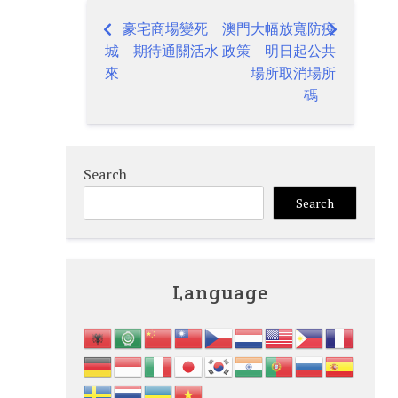
豪宅商場變死
澳門大幅放寬防疫
Post
城 期待通關活水
政策 明日起公共
navigation
來
場所取消場所
碼
Search
Search
Language