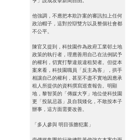
亨」說成攻擊新聞自由。
他強調，不應把本欺詐案的審訊扣上任何
政治帽子，這對控辯雙方以及整個社會都
不公平。
陳官又提到，科技園作為政府工業邨土地
政策的執行者，理應善用自己在法例賦予
的權利，切實打擊違規違租契者。但從本
案來看，科技園職員「反主為客」，拱手
相讓自己的權利，甚至不盡不實地因應承
租人所提供的資料撰寫巡查報告。明顯
地，黎智英的「傳媒大亨」地位使科技園
更「投鼠忌器」及自我矮化，不敢按本子
辦事，這方面需要改善。
「多人參與 明目張膽犯案」
壹傳媒集團前行政總監黃偉強在本案中面