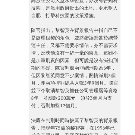
高放在公司大堂水牌位置，亦沒有告知科
技園，是濫用政府批出的土地，令承租人
自肥，打擊科技園的政策措施。
陳官指出，黎智英在背景報告中指自己不
是處理租契的角色，並將錯誤歸咎於總營
運主任，又稱不需要求情信，亦不需要求
情，反映他沒有一絲一毫的悔意。這雖不
是加重刑責的因素，但可說是沒有減扣刑
期的基礎。陳官判處兩罪總刑期為6年，
但因黎智英同意不少案情，酌情減刑3個
月，即兩項控罪總共入獄5年9個月。陳官
並下令取消黎智英擔任公司管理層等資格
8年，並罰款200萬元，須於3個月內支
付，否則加監12個月。
法庭在判刑時同時披露了黎智英的背景報
告，指現年75歲的黎智英，在1996年已