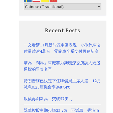
Recent Posts
一文看清11月新能源車廠表現 小米汽車交
付量續逾4萬台 零跑車全系交付再創新高
華為「問界」車廠賽力斯獲深交所調入港股
通標的證券名單
特朗普稱已決定下任聯儲局主席人選 12月
減息0.25厘機會率為87.4%
銀價再創新高 突破57美元
翠華控股中期少賺23.7% 不派息 香港市