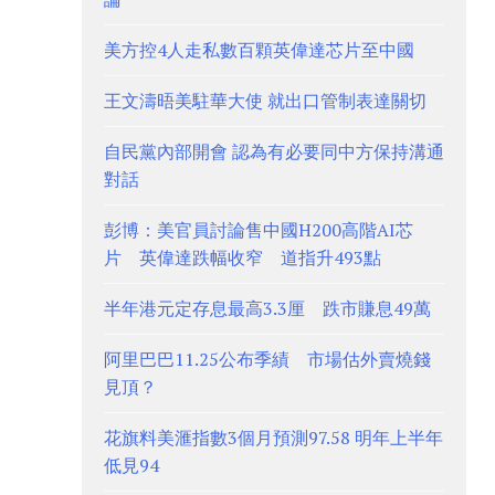
美方控4人走私數百顆英偉達芯片至中國
王文濤晤美駐華大使 就出口管制表達關切
自民黨內部開會 認為有必要同中方保持溝通
對話
彭博：美官員討論售中國H200高階AI芯
片 英偉達跌幅收窄 道指升493點
半年港元定存息最高3.3厘 跌市賺息49萬
阿里巴巴11.25公布季績 市場估外賣燒錢
見頂？
花旗料美滙指數3個月預測97.58 明年上半年
低見94