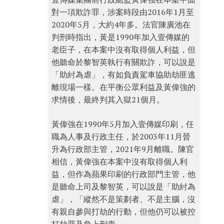
對一項欺詐罪，涉案時段由2016年1月至
2020年5月，大約4年多。法官陳廣池在
判刑時指出，黃是1990年加入壹傳媒的
老臣子，在本案中沒有取得個人利益，但
他聽命於黎智英執行有關欺詐，可以說是
「助紂為虐」，有如負責駕車協助劫匪逃
離現場一樣。在平衡公眾利益及黃偉強的
求情後，最終判其入獄21個月。
黃偉強在1990年5月加入壹傳媒印刷，任
職為人事及行政主任，於2003年11月晉
升為行政部主管，2021年9月離職。陳官
相信，黃偉強在本案中沒有取得個人利
益，但作為蘋果印刷的行政部門主管，他
是聽命上司及黎智英，可以說是「助紂為
虐」，「縱然不是策劃者、不是主腦，沒
有親自參與打劫的行動，但他仍可以被控