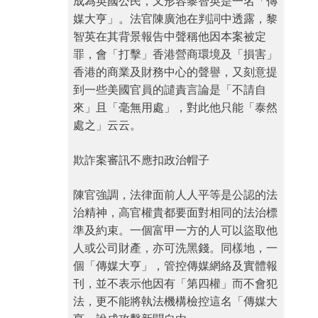
成為英國公民，又形容黎智英是一名「傳
媒大亨」。法官陳廣池在判詞中透露，黎
智英在其背景報告中聲稱他因本案被定
罪，會「打擊」香港營商環境及「損害」
香港的商業及財務中心的聲譽，又刻意提
到一些美國官員的譴責言論是「不請自
來」且「毫無用處」，對此他只能「泰然
處之」云云。
欺詐案審訊不應扣政治帽子
陳官強調，法律面前人人平等是公認的法
治精神，高官權貴都要面對相同的法治標
準及約束。一個富甲一方的人可以盜取他
人或公司財產，亦可洗黑錢。同樣地，一
個「傳媒大亨」，管控傳媒網絡及實體報
刊，並不表示他因有「第四權」而不會犯
法，更不能將執法機構檢控這名「傳媒大