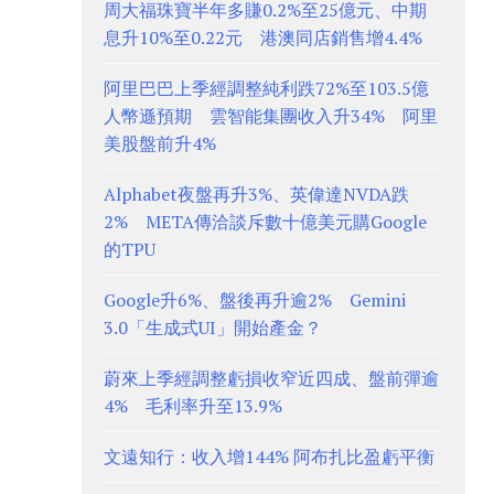
周大福珠寶半年多賺0.2%至25億元、中期
息升10%至0.22元 港澳同店銷售增4.4%
阿里巴巴上季經調整純利跌72%至103.5億
人幣遜預期 雲智能集團收入升34% 阿里
美股盤前升4%
Alphabet夜盤再升3%、英偉達NVDA跌
2% META傳洽談斥數十億美元購Google
的TPU
Google升6%、盤後再升逾2% Gemini
3.0「生成式UI」開始產金？
蔚來上季經調整虧損收窄近四成、盤前彈逾
4% 毛利率升至13.9%
文遠知行：收入增144% 阿布扎比盈虧平衡