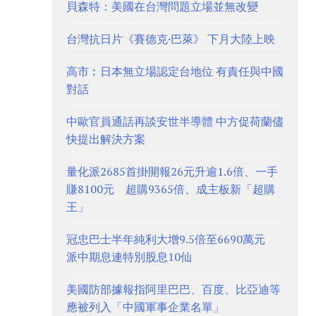
貝森特：美國在台灣問題立場並無改變
台灣抗日片《賽德克·巴萊》 下月大陸上映
高市︰日本無立場認定台地位 有責任與中國
對話
中歐官員通話再談安世半導體 中方促荷蘭儘
快提出解決方案
量化派2685首掛開報26元升逾1.6倍、一手
賺8100元 超購9365倍、成主板新「超購
王」
冠忠巴士半年純利大增9.5倍至6690萬元
派中期息連特別股息10仙
美國防部據報指阿里巴巴、百度、比亞迪等
應被列入「中國軍事企業名單」