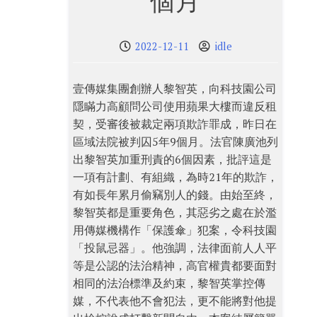
個月
2022-12-11
idle
壹傳媒集團創辦人黎智英，向科技園公司
隱瞞力高顧問公司使用蘋果大樓而違反租
契，受審後被裁定兩項欺詐罪成，昨日在
區域法院被判囚5年9個月。法官陳廣池列
出黎智英加重刑責的6個因素，批評這是
一項有計劃、有組織，為時21年的欺詐，
有如長年累月偷竊別人的錢。由始至終，
黎智英都是重要角色，其惡劣之處在於濫
用傳媒機構作「保護傘」犯案，令科技園
「投鼠忌器」。他強調，法律面前人人平
等是公認的法治精神，高官權貴都要面對
相同的法治標準及約束，黎智英掌控傳
媒，不代表他不會犯法，更不能將對他提