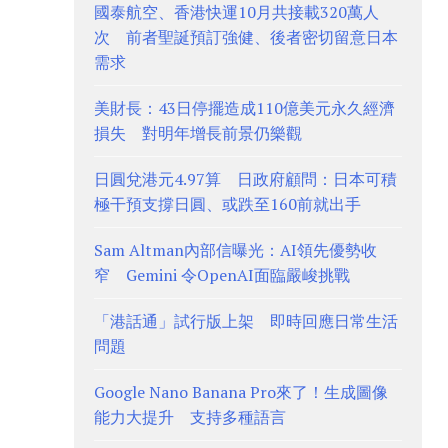
國泰航空、香港快運10月共接載320萬人
次 前者聖誕預訂強健、後者密切留意日本
需求
美財長：43日停擺造成110億美元永久經濟
損失 對明年增長前景仍樂觀
日圓兌港元4.97算 日政府顧問：日本可積
極干預支撐日圓、或跌至160前就出手
Sam Altman內部信曝光：AI領先優勢收
窄 Gemini 令OpenAI面臨嚴峻挑戰
「港話通」試行版上架 即時回應日常生活
問題
Google Nano Banana Pro來了！生成圖像
能力大提升 支持多種語言