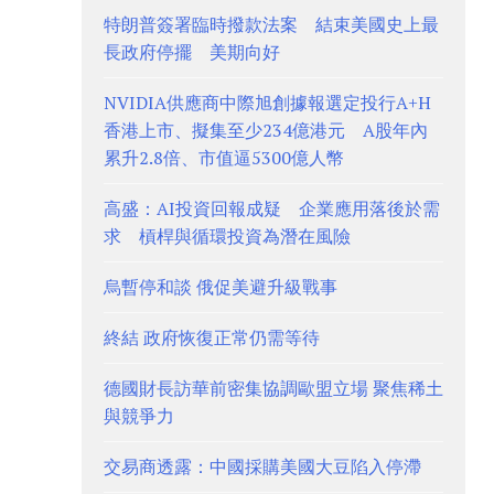
特朗普簽署臨時撥款法案 結束美國史上最
長政府停擺 美期向好
NVIDIA供應商中際旭創據報選定投行A+H
香港上市、擬集至少234億港元 A股年內
累升2.8倍、市值逼5300億人幣
高盛：AI投資回報成疑 企業應用落後於需
求 槓桿與循環投資為潛在風險
烏暫停和談 俄促美避升級戰事
終結 政府恢復正常仍需等待
德國財長訪華前密集協調歐盟立場 聚焦稀土
與競爭力
交易商透露：中國採購美國大豆陷入停滯