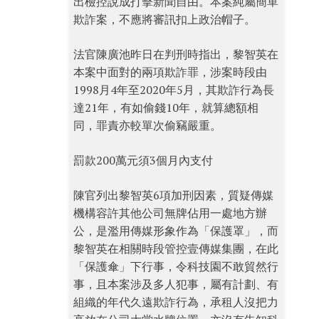
出檢控說成打擊新聞自由。本案純屬簡單
欺詐案，不應將審訊扣上政治帽子。
法官陳廣池昨日在判刑時指出，黎智英在
本案中面對的兩項欺詐罪，涉案時段由
1998月4年至2020年5月，其欺詐行為長
達21年，有如偷錢10年，就算總額相
同，罪責亦較單次偷竊嚴重。
罰款200萬元須3個月內支付
陳官列出黎智英6項加刑因素，質疑傳媒
機構容許其他公司無牌佔用一處地方辦
公，是濫用傳媒形象作為「保護罩」，而
黎智英在相關時段管控壹傳媒集團，在此
「保護傘」下行事，令科技園不敢貿然行
事，且本案涉及多人犯事，屬有計劃、有
組織的年代久遠欺詐行為，承租人沒把力