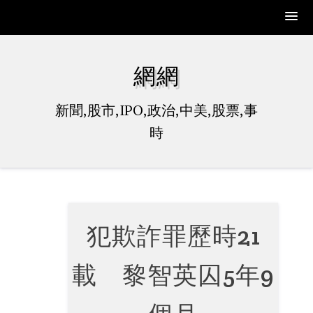
Skip
to
網網
content
新聞,股市,IPO,政治,中美,股票,事
時
犯欺詐罪歷時21
載 黎智英囚5年9