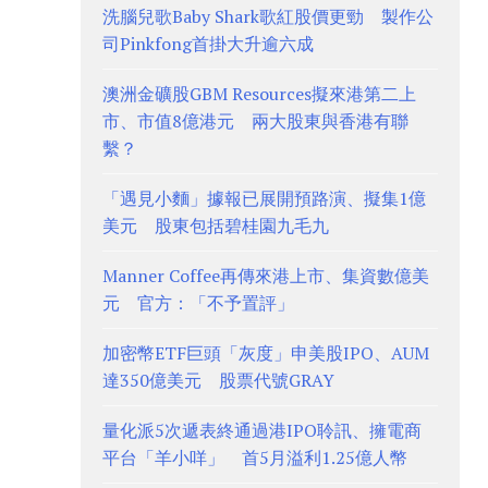
洗腦兒歌Baby Shark歌紅股價更勁 製作公
司Pinkfong首掛大升逾六成
澳洲金礦股GBM Resources擬來港第二上
市、市值8億港元 兩大股東與香港有聯
繫？
「遇見小麵」據報已展開預路演、擬集1億
美元 股東包括碧桂園九毛九
Manner Coffee再傳來港上市、集資數億美
元 官方：「不予置評」
加密幣ETF巨頭「灰度」申美股IPO、AUM
達350億美元 股票代號GRAY
量化派5次遞表終通過港IPO聆訊、擁電商
平台「羊小咩」 首5月溢利1.25億人幣