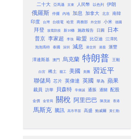
二十大
伊朗
人民幣
以色列
亞馬遜
京東
俄羅斯
加息
加拿大
南韓
內地
停擺
北京
印度
小米
台灣
台積電
哈里
商務部
外交部
德國
日本
拜登
施政報告
日圓
新10條
放寬防疫
歐盟
普京
李家超
比亞迪
江澤民
李強
減息
滙豐
泡泡瑪特
泰國
深圳
港股
港交所
特朗普
烏克蘭
澤連斯基
澳門
王毅
習近平
美國
稀土
白宮
罷工
美團
聯儲局
蘋果
英國
英偉達
芯片
華為
貝森特
裁員
配股
通脹
訪華
通關
辛偉誠
關稅
阿里巴巴
金價
金管局
香港
陳茂波
馬斯克
騰訊
高盛
高市早苗
鮑威爾
黃仁勳