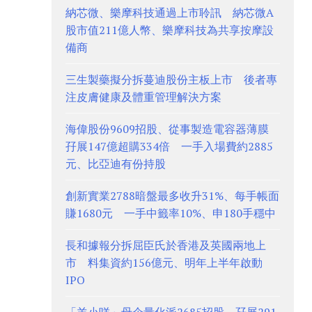
納芯微、樂摩科技通過上市聆訊 納芯微A
股市值211億人幣、樂摩科技為共享按摩設
備商
三生製藥擬分拆蔓迪股份主板上市 後者專
注皮膚健康及體重管理解決方案
海偉股份9609招股、從事製造電容器薄膜
孖展147億超購334倍 一手入場費約2885
元、比亞迪有份持股
創新實業2788暗盤最多收升31%、每手帳面
賺1680元 一手中籤率10%、申180手穩中
長和據報分拆屈臣氏於香港及英國兩地上
市 料集資約156億元、明年上半年啟動
IPO