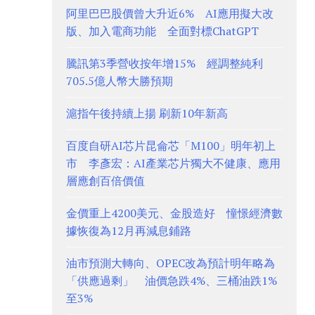
阿里巴巴股價曾大升近6% AI應用擬大改
版、加入電商功能 全面對標ChatGPT
騰訊第3季營收按年增15% 經調整純利
705.5億人幣大勝預期
滬指午後持續上揚 刷新10年新高
百度自研AI芯片昆侖芯「M100」明年初上
市 李彥宏：AI產業芯片獨大不健康、應用
層應創百倍價值
金價重上4200美元、金股造好 憧憬經濟數
據恢復為12月再減息鋪路
油市預測大轉向、OPEC改為預計明年略為
「供應過剩」 油價急跌4%、三桶油跌1%
至3%