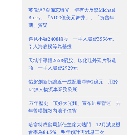
英偉達7頁備忘曝光 罕有大反擊Michael
Burry、「6100億美元舞弊」、「折舊年
期」質疑
遇見小麵2408招股 一手入場費3556元、
引入海底撈等為基投
天域半導體2658招股、碳化硅外延片製造
商 一手入場費2929元
佑駕創新折讓近一成配股淨籌2億元 用於
L4無人物流車業務發展
57年歷史「頂好大光麵」宣布結束營運 去
年曾嘆難敵內地平價貨
哈塞特成儲局新任主席大熱門 12月減息機
會率為84.3%、明年預計再減息三次