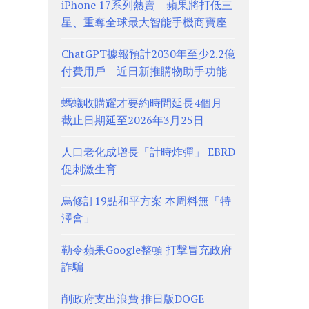
iPhone 17系列熱賣 蘋果將打低三
星、重奪全球最大智能手機商寶座
ChatGPT據報預計2030年至少2.2億
付費用戶 近日新推購物助手功能
螞蟻收購耀才要約時間延長4個月
截止日期延至2026年3月25日
人口老化成增長「計時炸彈」 EBRD
促刺激生育
烏修訂19點和平方案 本周料無「特
澤會」
勒令蘋果Google整頓 打擊冒充政府
詐騙
削政府支出浪費 推日版DOGE