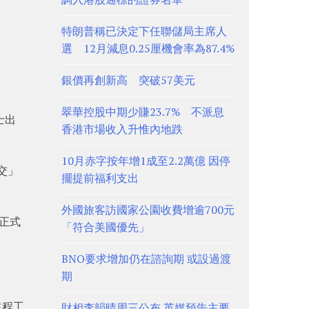
特朗普稱已決定下任聯儲局主席人
選 12月減息0.25厘機會率為87.4%
銀價再創新高 突破57美元
翠華控股中期少賺23.7% 不派息
士出
香港市場收入升惟內地跌
10月赤字按年增1成至2.2萬億 因停
交」
擺提前福利支出
外國旅客訪國家公園收費增逾700元
非正式
「符合美國優先」
BNO要求增加仍在諮詢期 或設過渡
期
遠程工
財相李韻晴周三公布 英媒預告主要