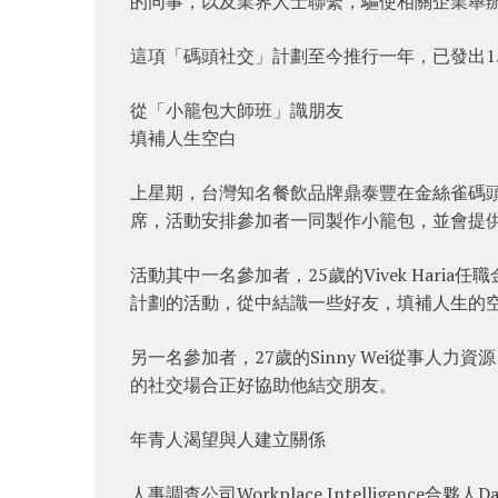
的同事，以及業界人士聯繫，驅使相關企業舉
這項「碼頭社交」計劃至今推行一年，已發出15
從「小籠包大師班」識朋友
填補人生空白
上星期，台灣知名餐飲品牌鼎泰豐在金絲雀碼頭
席，活動安排參加者一同製作小籠包，並會提
活動其中一名參加者，25歲的Vivek Har
計劃的活動，從中結識一些好友，填補人生的
另一名參加者，27歲的Sinny Wei從事
的社交場合正好協助他結交朋友。
年青人渴望與人建立關係
人事調查公司Workplace Intelligenc