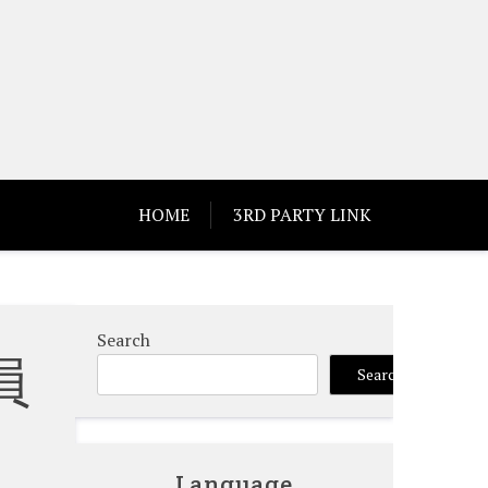
HOME
3RD PARTY LINK
Search
員
Search
Language