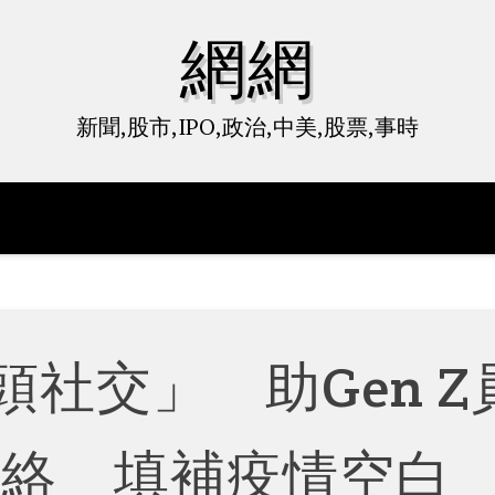
網網
新聞,股市,IPO,政治,中美,股票,事時
社交」 助Gen Z
網絡 填補疫情空白