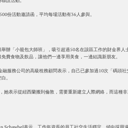
辦聯誼活動。
00份活動邀請函，平均每場活動有36人參與。
舉辦「小籠包大師班」，吸引超過50名在該區工作的財金界人
供免費食物及飲品，讓他們一邊享用美食，一邊結識新朋友。
ia任職金融服務公司的高級稅務顧問表示，自己已參加過10次「碼頭社
空白。
人力資源，她表示從紐西蘭搬到倫敦，需要重新建立人際網絡，而這種
e合夥人Dan Schawbel表示，工作年資長的員工社交生活穩定，傾向採用