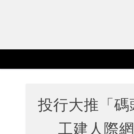
Skip
to
content
投行大推「碼頭
工建人際