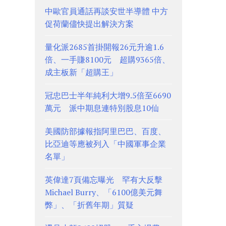
中歐官員通話再談安世半導體 中方
促荷蘭儘快提出解決方案
量化派2685首掛開報26元升逾1.6
倍、一手賺8100元 超購9365倍、
成主板新「超購王」
冠忠巴士半年純利大增9.5倍至6690
萬元 派中期息連特別股息10仙
美國防部據報指阿里巴巴、百度、
比亞迪等應被列入「中國軍事企業
名單」
英偉達7頁備忘曝光 罕有大反擊
Michael Burry、「6100億美元舞
弊」、「折舊年期」質疑