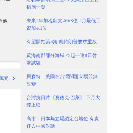
措施一覽
未來4年加稅削支2668億 4月最低工
為他
資加4.1%
有望開拍第4集 應特朗普要求重啟
黃海南部部分海域 今起一連8日射
擊試驗
貝森特：美國在台灣問題立場並無
萬元
改變
台灣抗日片《賽德克·巴萊》 下月大
陸上映
高市︰日本無立場認定台地位 有責
任與中國對話