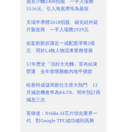
遇見小麵2408招股 一手入場費
3556元、引入海底撈等為基投
天域半導體2658招股、碳化硅外延
片製造商 一手入場費2929元
佑駕創新折讓近一成配股淨籌2億
元 用於L4無人物流車業務發展
57年歷史「頂好大光麵」宣布結束
營運 去年曾嘆難敵內地平價貨
哈塞特成儲局新任主席大熱門 12
月減息機會率為84.3%、明年預計再
減息三次
英偉達：Nvidia AI芯片領先業界一
代 對Google TPU成功感到高興