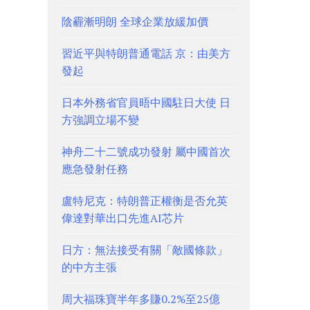
陰霾漸明朗 全球企業放緩加價
習近平與特朗普通電話 京：由美方
發起
日本外務省官員晤中國駐日大使 日
方強調立場不變
神舟二十二號成功發射 屬中國首次
應急發射任務
盧特尼克：特朗普正權衡是否允英
偉達對華出口先進AI芯片
日方：無法接受有關「敵國條款」
的中方主張
周大福珠寶半年多賺0.2%至25億