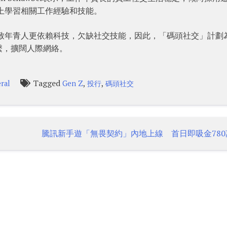
上學習相關工作經驗和技能。
，導致年青人更依賴科技，欠缺社交技能，因此，「碼頭社交」計劃
繫，擴闊人際網絡。
Tagged
,
,
ral
Gen Z
投行
碼頭社交
騰訊新手遊「無畏契約」內地上線 首日即吸金780