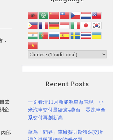
會，
Recent Posts
自去
一文看清11月新能源車廠表現 小
相關企
米汽車交付量續逾4萬台 零跑車全
系交付再創新高
華為「問界」車廠賽力斯獲深交所
司內部
調入港股通標的證券名單