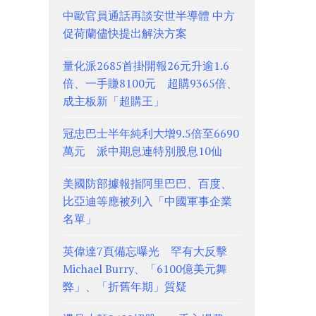
中歐官員通話再談安世半導體 中方
促荷蘭儘快提出解決方案
量化派2685首掛開報26元升逾1.6
倍、一手賺8100元 超購9365倍、
成主板新「超購王」
冠忠巴士半年純利大增9.5倍至6690
萬元 派中期息連特別股息10仙
美國防部據報指阿里巴巴、百度、
比亞迪等應被列入「中國軍事企業
名單」
英偉達7頁備忘曝光 罕有大反擊
Michael Burry、「6100億美元舞
弊」、「折舊年期」質疑