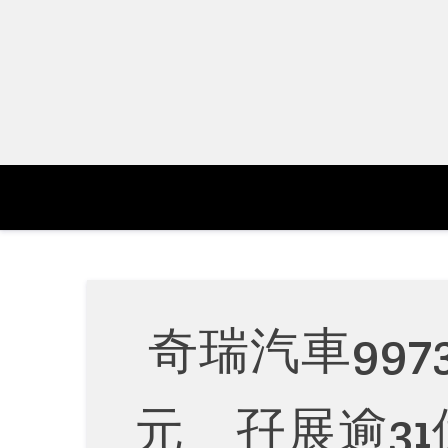
Skip
to
content
奇瑞汽車997
元 孖展逾3