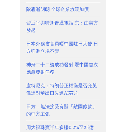
陰霾漸明朗 全球企業放緩加價
習近平與特朗普通電話 京：由美方
發起
日本外務省官員晤中國駐日大使 日
方強調立場不變
神舟二十二號成功發射 屬中國首次
應急發射任務
盧特尼克：特朗普正權衡是否允英
偉達對華出口先進AI芯片
日方：無法接受有關「敵國條款」
的中方主張
周大福珠寶半年多賺0.2%至25億