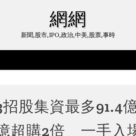
網網
新聞,股市,IPO,政治,中美,股票,事時
3招股集資最多91.4
1億超購2倍 一手入