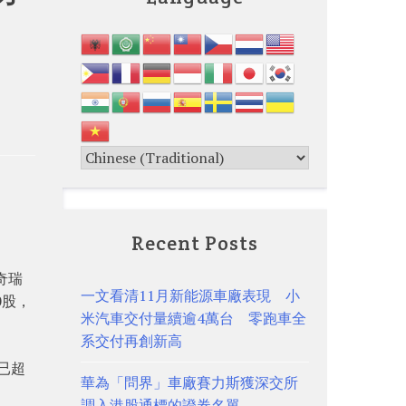
Recent Posts
奇瑞
一文看清11月新能源車廠表現 小
0股，
米汽車交付量續逾4萬台 零跑車全
系交付再創新高
已超
華為「問界」車廠賽力斯獲深交所
調入港股通標的證券名單