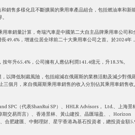
造和銷售多樣化且不斷擴展的乘用車產品組合，包括燃油車和新
界。
球乘用車銷量計算，奇瑞汽車是中國第二大自主品牌乘用車公司和
49.4%，增速位居全球前二十大乘用車公司之首。於2024年
年升65.4%，公司擁有人應佔利潤141.4億元，升18.3%。
模，以降低制裁風險，包括縮減在俄羅斯的業務活動及減少對俄
月31日止三個月，來自俄羅斯乘用車銷售的收入分別佔其乘用車銷售收
 Fund SPC（代表ShanRui SP）、HHLR Advisors， Ltd.、上海
ed（就景林場外掉期交易而言）、香港景林、黃山建投、晶匯瑞盈、、Horizon
、國軒香港、合肥建匯、中郵理財、星宇香港為基石投資者，總投資金額5.