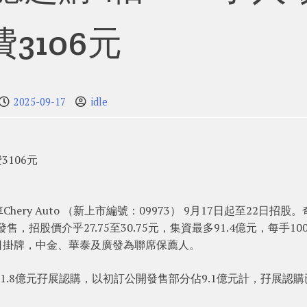
費3106元
2025-09-17
idle
3106元
y Auto （新上市編號：09973） 9月17日起至22日招股。
招股價介乎27.75至30.75元，集資最多91.4億元，每手10
5日掛牌，中金、華泰及廣發為聯席保薦人。
1.8億元孖展認購，以初訂公開發售部分佔9.1億元計，孖展認購