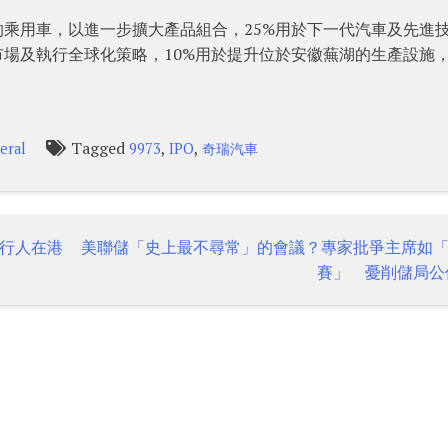
的乘用車，以進一步擴大產品組合，25%用於下一代汽車及先進
市場及執行全球化策略，10%用於提升位於安徽蕪湖的生產設施，
Tagged
,
,
eral
9973
IPO
奇瑞汽車
行人在港
美聯儲「史上最不尋常」的會議？專家批爭主席如
賽」 憂削儲局公