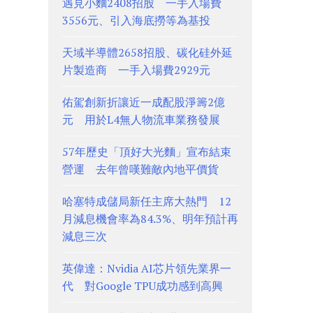
遇見小麵2408招股 一手入場費
3556元、引入海底撈等為基投
天域半導體2658招股、碳化硅外延
片製造商 一手入場費2929元
佑駕創新折讓近一成配股淨籌2億
元 用於L4無人物流車業務發展
57年歷史「頂好大光麵」宣布結束
營運 去年曾嘆難敵內地平價貨
哈塞特成儲局新任主席大熱門 12
月減息機會率為84.3%、明年預計再
減息三次
英偉達：Nvidia AI芯片領先業界一
代 對Google TPU成功感到高興