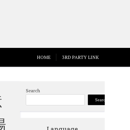
HOME
3RD PARTY LINK
Search
億
Search
場
Language