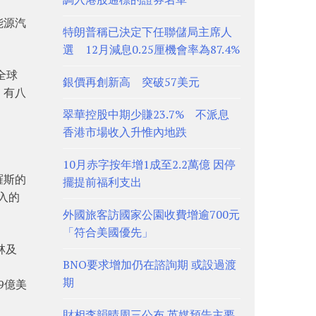
能源汽
特朗普稱已決定下任聯儲局主席人
選 12月減息0.25厘機會率為87.4%
全球
銀價再創新高 突破57美元
，有八
翠華控股中期少賺23.7% 不派息
香港市場收入升惟內地跌
10月赤字按年增1成至2.2萬億 因停
羅斯的
擺提前福利支出
入的
外國旅客訪國家公園收費增逾700元
「符合美國優先」
景林及
BNO要求增加仍在諮詢期 或設過渡
期
9億美
財相李韻晴周三公布 英媒預告主要