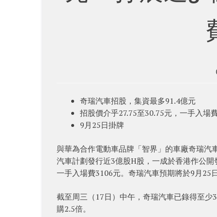
奇瑞汽車招股，集資最多91.4億元
招股價介乎27.75至30.75元，一手入場費
9月25日掛牌
與華為合作電動車品牌「智界」的車廠奇瑞汽車Cher
汽車計劃發行近3億股H股，一成於香港作公開發售，
一手入場費3106元。奇瑞汽車預期將於9月2
截至周三（17日）中午，奇瑞汽車已錄得至少3
購2.5倍。