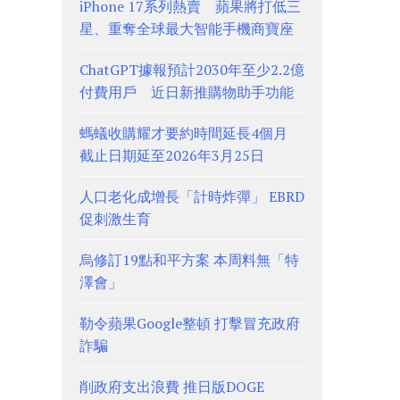
iPhone 17系列熱賣 蘋果將打低三
星、重奪全球最大智能手機商寶座
ChatGPT據報預計2030年至少2.2億
付費用戶 近日新推購物助手功能
螞蟻收購耀才要約時間延長4個月
截止日期延至2026年3月25日
人口老化成增長「計時炸彈」 EBRD
促刺激生育
烏修訂19點和平方案 本周料無「特
澤會」
勒令蘋果Google整頓 打擊冒充政府
詐騙
削政府支出浪費 推日版DOGE