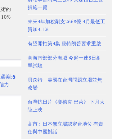
措施一覽
技術的
10%
未來4年加稅削支2668億 4月最低工
資加4.1%
有望開拍第4集 應特朗普要求重啟
黃海南部部分海域 今起一連8日射
擊試驗
「選美比
貝森特：美國在台灣問題立場並無
信力
改變
台灣抗日片《賽德克·巴萊》 下月大
陸上映
高市︰日本無立場認定台地位 有責
任與中國對話