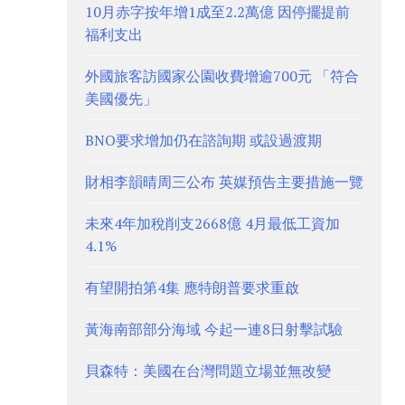
10月赤字按年增1成至2.2萬億 因停擺提前
福利支出
外國旅客訪國家公園收費增逾700元 「符合
美國優先」
BNO要求增加仍在諮詢期 或設過渡期
財相李韻晴周三公布 英媒預告主要措施一覽
未來4年加稅削支2668億 4月最低工資加
4.1%
有望開拍第4集 應特朗普要求重啟
黃海南部部分海域 今起一連8日射擊試驗
貝森特：美國在台灣問題立場並無改變