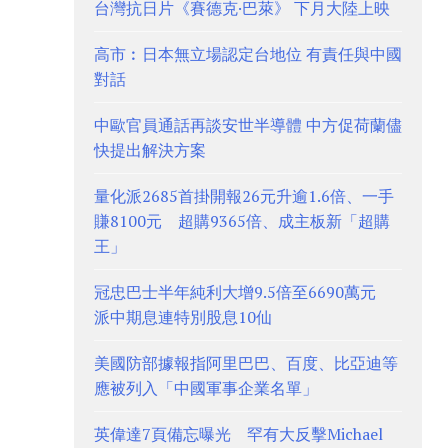
台灣抗日片《賽德克·巴萊》 下月大陸上映
高市︰日本無立場認定台地位 有責任與中國
對話
中歐官員通話再談安世半導體 中方促荷蘭儘
快提出解決方案
量化派2685首掛開報26元升逾1.6倍、一手
賺8100元 超購9365倍、成主板新「超購
王」
冠忠巴士半年純利大增9.5倍至6690萬元
派中期息連特別股息10仙
美國防部據報指阿里巴巴、百度、比亞迪等
應被列入「中國軍事企業名單」
英偉達7頁備忘曝光 罕有大反擊Michael