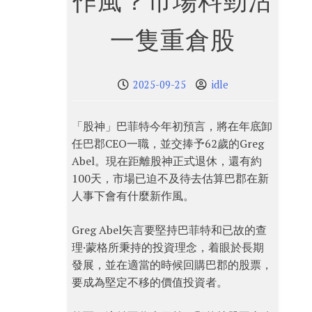
作風？市場料勁沽
一隻重倉股
2025-09-25
idle
「股神」巴菲特今年初預言，將在年底卸
任巴郡CEO一職，並交捧予62歲的Greg
Abel。現在距離股神正式退休，還有約
100天，市場已迫不及待去估算巴郡在新
人事下會有什麼新作風。
Greg Abel矢言要堅持巴菲特和已故的查
理·蒙格所秉持的投資理念，着眼於長期
發展，並在適當的時候回購巴郡的股票，
要成為堅定不移的價值投資者。