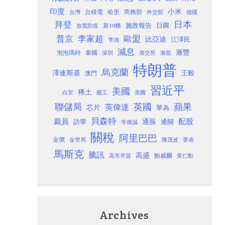
印度
小米
台灣
台積電
哈里
商務部
外交部
德國
日本
拜登
施政報告
日圓
新10條
放寬防疫
歐盟
普京
李家超
比亞迪
江澤民
李強
減息
滙豐
泡泡瑪特
泰國
深圳
港股
港交所
特朗普
烏克蘭
澤連斯基
澳門
王毅
習近平
美國
稀土
白宮
罷工
美團
聯儲局
蘋果
英國
英偉達
芯片
華為
貝森特
裁員
配股
通脹
訪華
通關
辛偉誠
關稅
阿里巴巴
金價
金管局
香港
陳茂波
馬斯克
騰訊
高盛
高市早苗
鮑威爾
黃仁勳
Archives