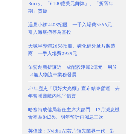
Burry、「6100億美元舞弊」、「折舊年
期」質疑
遇見小麵2408招股 一手入場費3556元、
引入海底撈等為基投
天域半導體2658招股、碳化硅外延片製造
商 一手入場費2929元
佑駕創新折讓近一成配股淨籌2億元 用於
L4無人物流車業務發展
57年歷史「頂好大光麵」宣布結束營運 去
年曾嘆難敵內地平價貨
哈塞特成儲局新任主席大熱門 12月減息機
會率為84.3%、明年預計再減息三次
英偉達：Nvidia AI芯片領先業界一代 對