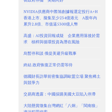
長政府停擺 美期向好
NVIDIA供應商中際旭創據報選定投行A+H
香港上市、擬集至少234億港元 A股年內
累升2.8倍、市值逼5300億人幣
高盛：AI投資回報成疑 企業應用落後於需
求 槓桿與循環投資為潛在風險
烏暫停和談 俄促美避升級戰事
終結 政府恢復正常仍需等待
德國財長訪華前密集協調歐盟立場 聚焦稀土
與競爭力
交易商透露：中國採購美國大豆陷入停滯
大陸懸賞徵集台灣網紅「八炯」「閩南狼」
違法犯罪線索