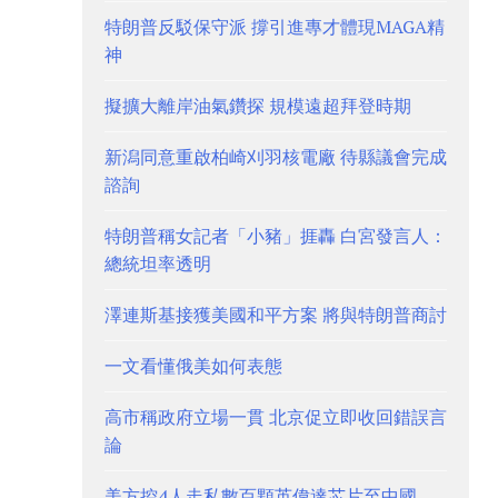
特朗普反駁保守派 撐引進專才體現MAGA精
神
擬擴大離岸油氣鑽探 規模遠超拜登時期
新潟同意重啟柏崎刈羽核電廠 待縣議會完成
諮詢
特朗普稱女記者「小豬」捱轟 白宮發言人：
總統坦率透明
澤連斯基接獲美國和平方案 將與特朗普商討
一文看懂俄美如何表態
高市稱政府立場一貫 北京促立即收回錯誤言
論
美方控4人走私數百顆英偉達芯片至中國