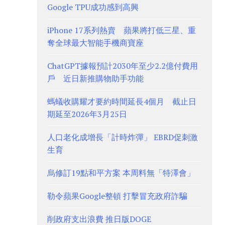
Google TPU成功感到高興
iPhone 17系列熱賣 蘋果將打低三星、重
奪全球最大智能手機商寶座
ChatGPT據報預計2030年至少2.2億付費用
戶 近日新推購物助手功能
螞蟻收購耀才要約時間延長4個月 截止日
期延至2026年3月25日
人口老化成增長「計時炸彈」 EBRD促刺激
生育
烏修訂19點和平方案 本周料無「特澤會」
勒令蘋果Google整頓 打擊冒充政府詐騙
削政府支出浪費 推日版DOGE