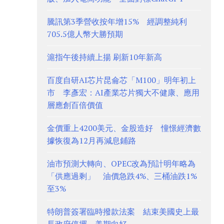
騰訊第3季營收按年增15% 經調整純利
705.5億人幣大勝預期
滬指午後持續上揚 刷新10年新高
百度自研AI芯片昆侖芯「M100」明年初上
市 李彥宏：AI產業芯片獨大不健康、應用
層應創百倍價值
金價重上4200美元、金股造好 憧憬經濟數
據恢復為12月再減息鋪路
油市預測大轉向、OPEC改為預計明年略為
「供應過剩」 油價急跌4%、三桶油跌1%
至3%
特朗普簽署臨時撥款法案 結束美國史上最