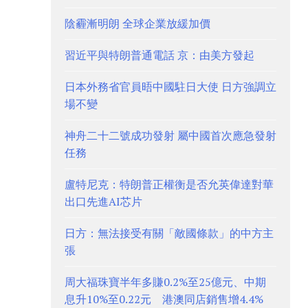
陰霾漸明朗 全球企業放緩加價
習近平與特朗普通電話 京：由美方發起
日本外務省官員晤中國駐日大使 日方強調立
場不變
神舟二十二號成功發射 屬中國首次應急發射
任務
盧特尼克：特朗普正權衡是否允英偉達對華
出口先進AI芯片
日方：無法接受有關「敵國條款」的中方主
張
周大福珠寶半年多賺0.2%至25億元、中期
息升10%至0.22元 港澳同店銷售增4.4%