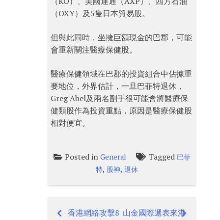
（KO）、美國運通（AXP）、西方石油
（OXY）及5隻日本貿易股。
但與此同時，坐擁巨額現金的巴郡，可能
會重新關注醫療保健股。
醫療保健領域在巴郡的投資組合中佔據重
要地位，外界估計，一旦巴菲特退休，
Greg Abel及兩名副手很可能會將醫療保
健類股作為投資重點，原因是醫療保健股
相對便宜。
Posted in
Tagged
General
巴菲
,
,
特
股神
退休
香港網絡攻擊8
山金國際遞表來港
Post