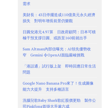
需求
美財長：43日停擺造成110億美元永久經濟
損失 對明年增長前景仍樂觀
日圓兌港元4.97算 日政府顧問：日本可積
極干預支撐日圓、或跌至160前就出手
Sam Altman內部信曝光：AI領先優勢收
窄 Gemini 令OpenAI面臨嚴峻挑戰
「港話通」試行版上架 即時回應日常生活
問題
Google Nano Banana Pro來了！生成圖像
能力大提升 支持多種語言
洗腦兒歌Baby Shark歌紅股價更勁 製作公
司Pinkfong首掛大升逾六成