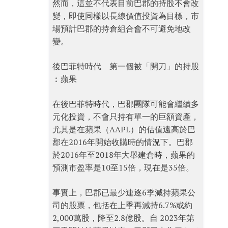
然而，這並不代表目前巴郡的持股不會改
變，即使同樣以長線價值投資為目標，市
場預計巴郡的持倉組合會不可避免地改
變。
後巴菲特時代 第一個被「開刀」的持股
︰蘋果
在後巴菲特時代，巴郡團隊可能會繼續多
元化投資，不會只持有單一的巨額資產，
尤其是在蘋果（AAPL）的估值遠高於巴
郡在2016年開始收購時的情況下。巴郡
於2016年至2018年大舉建倉時，蘋果的
預測市盈率是10至15倍，現在是35倍。
事實上，巴郡已最少連逐6季減持蘋果公
司的股票，包括在上季再減持6.7%或約
2,000萬股，降至2.8億股。自 2023年第