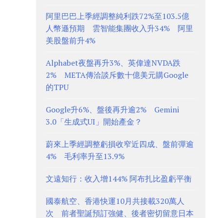
阿里巴巴上季經調整純利跌72%至103.5億
人幣遜預期 雲智能集團收入升34% 阿里
美股盤前升4%
Alphabet夜盤再升3%、英偉達NVDA跌
2% META傳洽談斥數十億美元購Google
的TPU
Google升6%、盤後再升逾2% Gemini
3.0「生成式UI」開始產金？
蔚來上季經調整虧損收窄近四成、盤前彈逾
4% 毛利率升至13.9%
文遠知行：收入增144% 阿布扎比盈虧平衡
國泰航空、香港快運10月共接載320萬人
次 前者聖誕預訂強健、後者密切留意日本