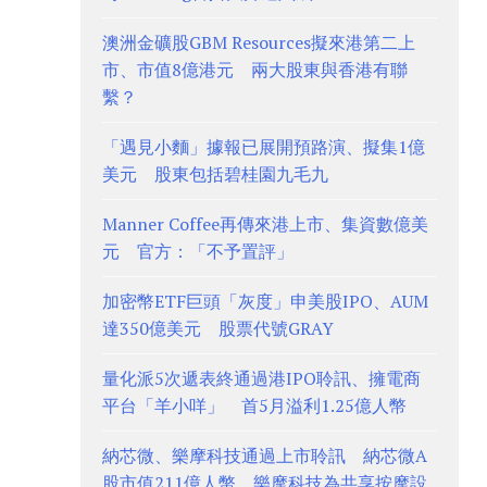
澳洲金礦股GBM Resources擬來港第二上
市、市值8億港元 兩大股東與香港有聯
繫？
「遇見小麵」據報已展開預路演、擬集1億
美元 股東包括碧桂園九毛九
Manner Coffee再傳來港上市、集資數億美
元 官方：「不予置評」
加密幣ETF巨頭「灰度」申美股IPO、AUM
達350億美元 股票代號GRAY
量化派5次遞表終通過港IPO聆訊、擁電商
平台「羊小咩」 首5月溢利1.25億人幣
納芯微、樂摩科技通過上市聆訊 納芯微A
股市值211億人幣、樂摩科技為共享按摩設