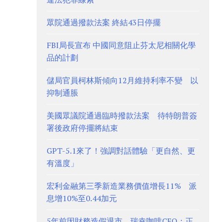
眾院通過撥款法案 終結43日停擺
FBI局長宣布 中國同意阻止芬太尼相關化學
品的計劃
儲局官員柯林斯傾向12月維持利率不變 以
抑制通脹
美國眾議院通過臨時撥款法案 待特朗普簽
署後政府停擺將結束
GPT-5.1來了！強調對話體驗「更自然、更
有溫度」
宏利金融第三季新造業務價值增長11% 派
息增10%至0.44加元
5年前因財務造假退市 瑞幸咖啡CEO：正