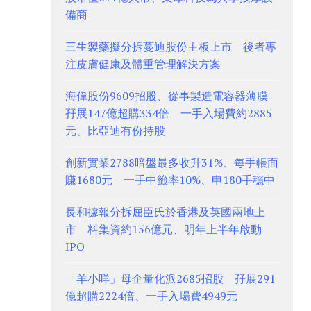
備商
三生製藥擬分拆蔓迪股份主板上市 後者專
注皮膚健康及體重管理解決方案
海偉股份9609招股、從事製造電容器薄膜
孖展147億超購334倍 一手入場費約2885
元、比亞迪有份持股
創新實業2788暗盤最多收升31%、每手帳面
賺1680元 一手中籤率10%、申180手穩中
長和據報分拆屈臣氏於香港及英國兩地上
市 料集資約156億元、明年上半年啟動
IPO
「羊小咩」母企量化派2685招股 孖展291
億超購2224倍、一手入場費4949元