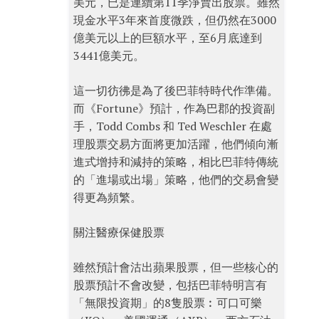
美元，已是連續第11季淨賣出股票。雖然
現金水平3年來首度微跌，但仍然在3000
億美元以上的巨額水平，至6月底達到
3441億美元。
這一切彷彿是為了後巴菲特時代作準備。
而《Fortune》預計，作為巴郡的投資副
手，Todd Combs 和 Ted Weschler 在處
理股票交易方面將更加活躍，他們傾向漸
進式增持和減持的策略，相比巴菲特傳統
的「進場或出場」策略，他們的交易會變
得更為頻繁。
關注醫療保健股票
雖然預計會沽出蘋果股票，但一些核心的
股票預計不會改變，包括巴菲特明言有
「無限投資期」的8隻股票︰可口可樂