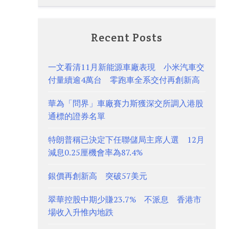
Recent Posts
一文看清11月新能源車廠表現 小米汽車交
付量續逾4萬台 零跑車全系交付再創新高
華為「問界」車廠賽力斯獲深交所調入港股
通標的證券名單
特朗普稱已決定下任聯儲局主席人選 12月
減息0.25厘機會率為87.4%
銀價再創新高 突破57美元
翠華控股中期少賺23.7% 不派息 香港市
場收入升惟內地跌