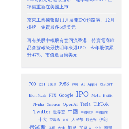
準備重新在美國上市
京東工業據報擬11月展開IPO預路演、12月
掛牌 集資最多6億美元
再有美股中概股有意回流香港 特賣電商唯
品會據報擬最快明年來港IPO 今年股價累
升47%、市值逼百億美元
9988
700
1810
AI
Apple
1211
9992
ChatGPT
IPO
Google
FTX
Meta
Elon Musk
Netflix
TikTok
Tesla
OpenAI
Nvidia
Omicron
Twitter
中國
世界盃
中國GDP
中國旅客
二十大
伊朗
人民幣
以色列
亞馬遜
京東
俄羅斯
加息
加拿大
南韓
內地
停擺
北京