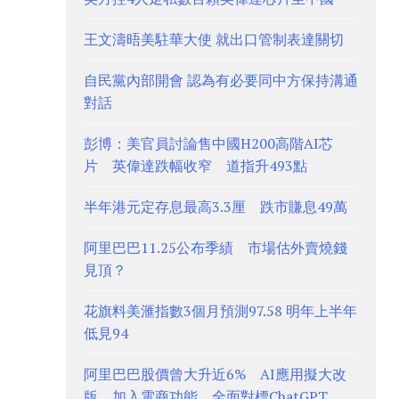
王文濤晤美駐華大使 就出口管制表達關切
自民黨內部開會 認為有必要同中方保持溝通
對話
彭博：美官員討論售中國H200高階AI芯
片 英偉達跌幅收窄 道指升493點
半年港元定存息最高3.3厘 跌市賺息49萬
阿里巴巴11.25公布季績 市場估外賣燒錢
見頂？
花旗料美滙指數3個月預測97.58 明年上半年
低見94
阿里巴巴股價曾大升近6% AI應用擬大改
版、加入電商功能 全面對標ChatGPT