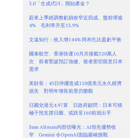
3.0「生成式UI」開始產金？
蔚來上季經調整虧損收窄近四成、盤前彈逾
4% 毛利率升至13.9%
文遠知行：收入增144% 阿布扎比盈虧平衡
國泰航空、香港快運10月共接載320萬人
次 前者聖誕預訂強健、後者密切留意日本
需求
美財長：43日停擺造成110億美元永久經濟
損失 對明年增長前景仍樂觀
日圓兌港元4.97算 日政府顧問：日本可積
極干預支撐日圓、或跌至160前就出手
Sam Altman內部信曝光：AI領先優勢收
窄 Gemini 令OpenAI面臨嚴峻挑戰