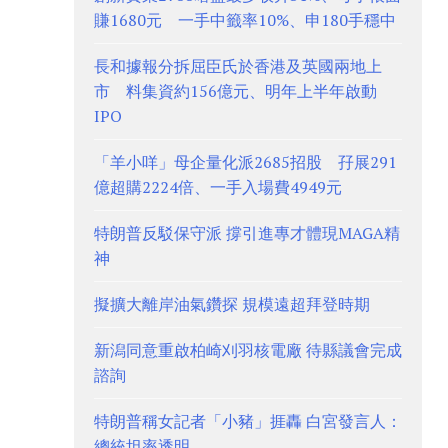
賺1680元 一手中籤率10%、申180手穩中
長和據報分拆屈臣氏於香港及英國兩地上
市 料集資約156億元、明年上半年啟動
IPO
「羊小咩」母企量化派2685招股 孖展291
億超購2224倍、一手入場費4949元
特朗普反駁保守派 撐引進專才體現MAGA精
神
擬擴大離岸油氣鑽探 規模遠超拜登時期
新潟同意重啟柏崎刈羽核電廠 待縣議會完成
諮詢
特朗普稱女記者「小豬」捱轟 白宮發言人：
總統坦率透明