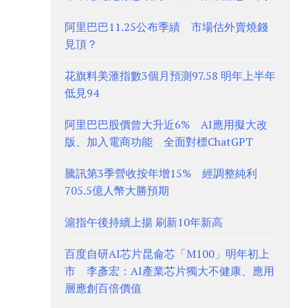
阿里巴巴11.25公布季績 市場估外賣燒錢
見頂？
花旗料美滙指數3個月預測97.58 明年上半年
低見94
阿里巴巴股價曾大升近6% AI應用擬大改
版、加入電商功能 全面對標ChatGPT
騰訊第3季營收按年增15% 經調整純利
705.5億人幣大勝預期
滬指午後持續上揚 刷新10年新高
百度自研AI芯片昆侖芯「M100」明年初上
市 李彥宏：AI產業芯片獨大不健康、應用
層應創百倍價值