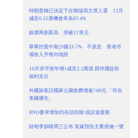
特朗普稱已決定下任聯儲局主席人選 12月
減息0.25厘機會率為87.4%
銀價再創新高 突破57美元
翠華控股中期少賺23.7% 不派息 香港市
場收入升惟內地跌
10月赤字按年增1成至2.2萬億 因停擺提前
福利支出
外國旅客訪國家公園收費增逾700元 「符合
美國優先」
BNO要求增加仍在諮詢期 或設過渡期
財相李韻晴周三公布 英媒預告主要措施一覽