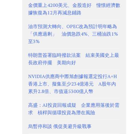
金價重上4200美元、金股造好 憧憬經濟數
據恢復為12月再減息鋪路
油市預測大轉向、OPEC改為預計明年略為
「供應過剩」 油價急跌4%、三桶油跌1%
至3%
特朗普簽署臨時撥款法案 結束美國史上最
長政府停擺 美期向好
NVIDIA供應商中際旭創據報選定投行A+H
香港上市、擬集至少234億港元 A股年內
累升2.8倍、市值逼5300億人幣
高盛：AI投資回報成疑 企業應用落後於需
求 槓桿與循環投資為潛在風險
烏暫停和談 俄促美避升級戰事