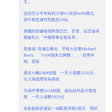
王」
冠忠巴士半年純利大增9.5倍至6690萬元
派中期息連特別股息10仙
美國防部據報指阿里巴巴、百度、比亞迪等
應被列入「中國軍事企業名單」
英偉達7頁備忘曝光 罕有大反擊Michael
Burry、「6100億美元舞弊」、「折舊年
期」質疑
遇見小麵2408招股 一手入場費3556元、
引入海底撈等為基投
天域半導體2658招股、碳化硅外延片製造
商 一手入場費2929元
佑駕創新折讓近一成配股淨籌2億元 用於