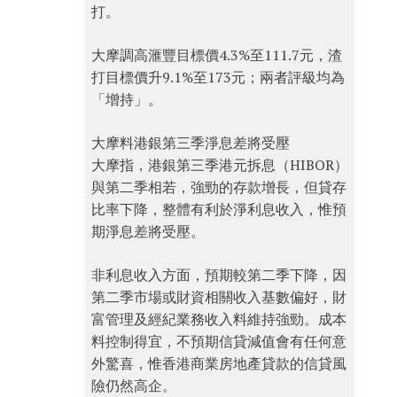
打。
大摩調高滙豐目標價4.3%至111.7元，渣
打目標價升9.1%至173元；兩者評級均為
「增持」。
大摩料港銀第三季淨息差將受壓
大摩指，港銀第三季港元拆息（HIBOR）
與第二季相若，強勁的存款增長，但貸存
比率下降，整體有利於淨利息收入，惟預
期淨息差將受壓。
非利息收入方面，預期較第二季下降，因
第二季市場或財資相關收入基數偏好，財
富管理及經紀業務收入料維持強勁。成本
料控制得宜，不預期信貸減值會有任何意
外驚喜，惟香港商業房地產貸款的信貸風
險仍然高企。