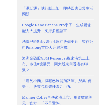
「港話通」試行版上架 即時回應日常生活
問題
Google Nano Banana Pro來了！生成圖像
能力大提升 支持多種語言
洗腦兒歌Baby Shark歌紅股價更勁 製作公
司Pinkfong首掛大升逾六成
澳洲金礦股GBM Resources擬來港第二上
市、市值8億港元 兩大股東與香港有聯
繫？
「遇見小麵」據報已展開預路演、擬集1億
美元 股東包括碧桂園九毛九
Manner Coffee再傳來港上市、集資數億美
元 官方：「不予置評」