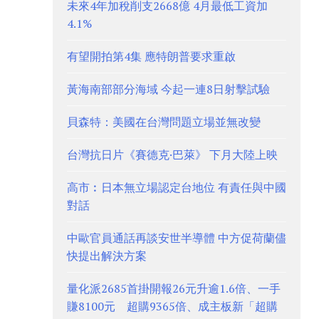
未來4年加稅削支2668億 4月最低工資加
4.1%
有望開拍第4集 應特朗普要求重啟
黃海南部部分海域 今起一連8日射擊試驗
貝森特：美國在台灣問題立場並無改變
台灣抗日片《賽德克·巴萊》 下月大陸上映
高市︰日本無立場認定台地位 有責任與中國
對話
中歐官員通話再談安世半導體 中方促荷蘭儘
快提出解決方案
量化派2685首掛開報26元升逾1.6倍、一手
賺8100元 超購9365倍、成主板新「超購