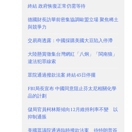
終結 政府恢復正常仍需等待
德國財長訪華前密集協調歐盟立場 聚焦稀土
與競爭力
交易商透露：中國採購美國大豆陷入停滯
大陸懸賞徵集台灣網紅「八炯」「閩南狼」
違法犯罪線索
眾院通過撥款法案 終結43日停擺
FBI局長宣布 中國同意阻止芬太尼相關化學
品的計劃
儲局官員柯林斯傾向12月維持利率不變 以
抑制通脹
美國眾議院通過臨時撥款法案 待特朗普簽