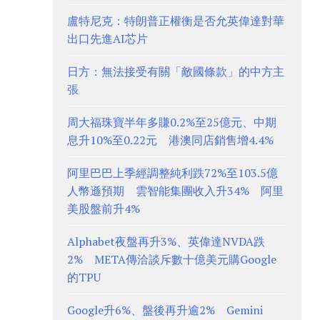
盧特尼克：特朗普正權衡是否允英偉達對華
出口先進AI芯片
日方：無法接受有關「敵國條款」的中方主
張
周大福珠寶半年多賺0.2%至25億元、中期
息升10%至0.22元 港澳同店銷售增4.4%
阿里巴巴上季經調整純利跌72%至103.5億
人幣遜預期 雲智能集團收入升34% 阿里
美股盤前升4%
Alphabet夜盤再升3%、英偉達NVDA跌
2% META傳洽談斥數十億美元購Google
的TPU
Google升6%、盤後再升逾2% Gemini