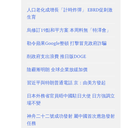
人口老化成增長「計時炸彈」 EBRD促刺激
生育
烏修訂19點和平方案 本周料無「特澤會」
勒令蘋果Google整頓 打擊冒充政府詐騙
削政府支出浪費 推日版DOGE
陰霾漸明朗 全球企業放緩加價
習近平與特朗普通電話 京：由美方發起
日本外務省官員晤中國駐日大使 日方強調立
場不變
神舟二十二號成功發射 屬中國首次應急發射
任務