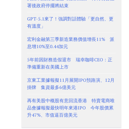
署後政府停擺將結束
GPT-5.1來了！強調對話體驗「更自然、更
有溫度」
宏利金融第三季新造業務價值增長11% 派
息增10%至0.44加元
5年前因財務造假退市 瑞幸咖啡CEO：正
準備重新在美國上市
京東工業據報擬11月展開IPO預路演、12月
掛牌 集資最多6億美元
再有美股中概股有意回流香港 特賣電商唯
品會據報擬最快明年來港IPO 今年股價累
升47%、市值逼百億美元