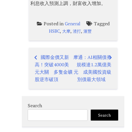
利息收入預測上調，財富收入增加。
Posted in
Tagged
General
,
,
,
HSBC
大摩
渣打
滙豐
國際金價又新
摩通：AI相關債券
Post
高！突破4000美
規模達1.2萬億美
navigation
元大關 多隻金礦
元 成美國投資級
股逆市破頂
別債最大領域
Search
Search