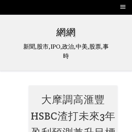
Skip
to
網網
content
新聞,股市,IPO,政治,中美,股票,事
時
大摩調高滙豐
HSBC渣打未來3年