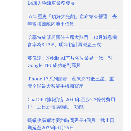
L4無人物流車業務發展
57年歷史「頂好大光麵」宣布結束營運 去
年曾嘆難敵內地平價貨
哈塞特成儲局新任主席大熱門 12月減息機
會率為84.3%、明年預計再減息三次
英偉達：Nvidia AI芯片領先業界一代 對
Google TPU成功感到高興
iPhone 17系列熱賣 蘋果將打低三星、重
奪全球最大智能手機商寶座
ChatGPT據報預計2030年至少2.2億付費用
戶 近日新推購物助手功能
螞蟻收購耀才要約時間延長4個月 截止日
期延至2026年3月25日