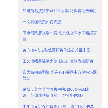
澤連斯基接獲美國和平方案 將與特朗普商討
一文看懂俄美如何表態
高市稱政府立場一貫 北京促立即收回錯誤言
論
美方控4人走私數百顆英偉達芯片至中國
王文濤晤美駐華大使 就出口管制表達關切
自民黨內部開會 認為有必要同中方保持溝通
對話
彭博：美官員討論售中國H200高階AI芯
片 英偉達跌幅收窄 道指升493點
半年港元定存息最高3.3厘 跌市賺息49萬