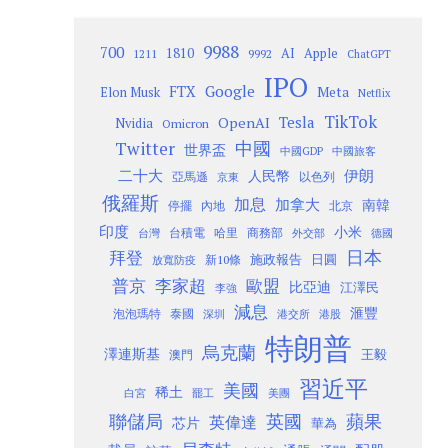
9988
700
1810
AI
Apple
1211
9992
ChatGPT
IPO
Google
FTX
Meta
Elon Musk
Netflix
TikTok
Tesla
OpenAI
Nvidia
Omicron
Twitter
中國
世界盃
中國GDP
中國旅客
二十大
伊朗
人民幣
以色列
亞馬遜
京東
俄羅斯
加息
加拿大
南韓
內地
停擺
北京
印度
小米
台灣
台積電
哈里
商務部
外交部
德國
日本
拜登
施政報告
日圓
新10條
放寬防疫
歐盟
普京
李家超
比亞迪
江澤民
李強
減息
滙豐
泡泡瑪特
泰國
深圳
港股
港交所
特朗普
烏克蘭
澤連斯基
澳門
王毅
習近平
美國
稀土
白宮
罷工
美團
聯儲局
蘋果
英國
英偉達
芯片
華為