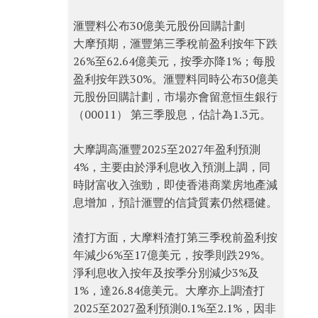
滙豐料公布30億美元股份回購計劃
大摩預期，滙豐第三季稅前盈利按年下跌
26%至62.64億美元，按季亦降1%；每股
盈利按年跌30%。滙豐料同時公布30億美
元股份回購計劃，市場亦會留意恒生銀行
（00011） 第三季股息，估計為1.3元。
大摩調高滙豐2025至2027年盈利預測
4%，主要由於淨利息收入預測上調，同
時財富收入強勁，即使香港商業房地產減
息增加，預計滙豐的信貸質素仍然穩健。
渣打方面，大摩料渣打第三季稅前盈利按
年減少6%至17億美元，按季則跌29%。
淨利息收入按年及按季分別減少3%及
1%，達26.84億美元。大摩亦上調渣打
2025至2027盈利預測0.1%至2.1%，因非