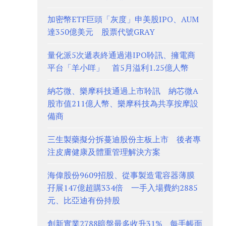
加密幣ETF巨頭「灰度」申美股IPO、AUM
達350億美元 股票代號GRAY
量化派5次遞表終通過港IPO聆訊、擁電商
平台「羊小咩」 首5月溢利1.25億人幣
納芯微、樂摩科技通過上市聆訊 納芯微A
股市值211億人幣、樂摩科技為共享按摩設
備商
三生製藥擬分拆蔓迪股份主板上市 後者專
注皮膚健康及體重管理解決方案
海偉股份9609招股、從事製造電容器薄膜
孖展147億超購334倍 一手入場費約2885
元、比亞迪有份持股
創新實業2788暗盤最多收升31%、每手帳面