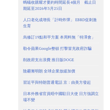
螞蟻收購耀才要約時間延長4個月 截止日
期延至2026年3月25日
人口老化成增長「計時炸彈」 EBRD促刺激
生育
烏修訂19點和平方案 本周料無「特澤會」
勒令蘋果Google整頓 打擊冒充政府詐騙
削政府支出浪費 推日版DOGE
陰霾漸明朗 全球企業放緩加價
習近平與特朗普通電話 京：由美方發起
日本外務省官員晤中國駐日大使 日方強調立
場不變