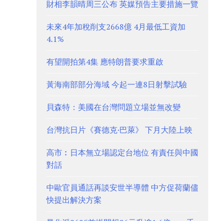
財相李韻晴周三公布 英媒預告主要措施一覽
未來4年加稅削支2668億 4月最低工資加
4.1%
有望開拍第4集 應特朗普要求重啟
黃海南部部分海域 今起一連8日射擊試驗
貝森特：美國在台灣問題立場並無改變
台灣抗日片《賽德克·巴萊》 下月大陸上映
高市︰日本無立場認定台地位 有責任與中國
對話
中歐官員通話再談安世半導體 中方促荷蘭儘
快提出解決方案