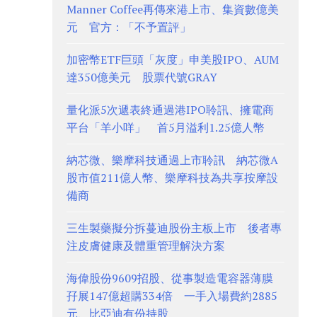
Manner Coffee再傳來港上市、集資數億美
元 官方：「不予置評」
加密幣ETF巨頭「灰度」申美股IPO、AUM
達350億美元 股票代號GRAY
量化派5次遞表終通過港IPO聆訊、擁電商
平台「羊小咩」 首5月溢利1.25億人幣
納芯微、樂摩科技通過上市聆訊 納芯微A
股市值211億人幣、樂摩科技為共享按摩設
備商
三生製藥擬分拆蔓迪股份主板上市 後者專
注皮膚健康及體重管理解決方案
海偉股份9609招股、從事製造電容器薄膜
孖展147億超購334倍 一手入場費約2885
元、比亞迪有份持股