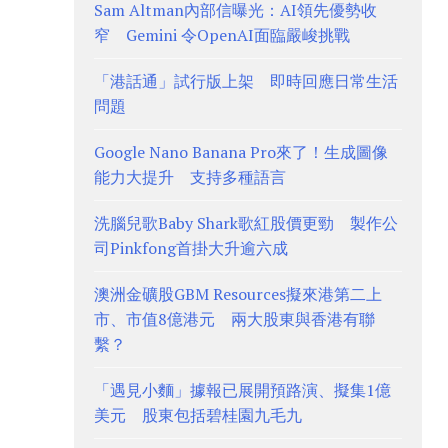
Sam Altman內部信曝光：AI領先優勢收
窄 Gemini 令OpenAI面臨嚴峻挑戰
「港話通」試行版上架 即時回應日常生活
問題
Google Nano Banana Pro來了！生成圖像
能力大提升 支持多種語言
洗腦兒歌Baby Shark歌紅股價更勁 製作公
司Pinkfong首掛大升逾六成
澳洲金礦股GBM Resources擬來港第二上
市、市值8億港元 兩大股東與香港有聯
繫？
「遇見小麵」據報已展開預路演、擬集1億
美元 股東包括碧桂園九毛九