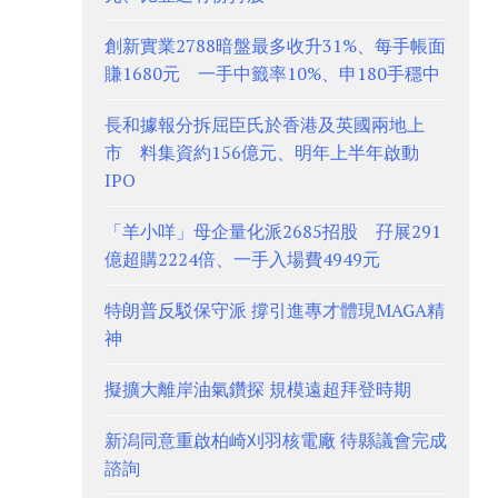
創新實業2788暗盤最多收升31%、每手帳面
賺1680元 一手中籤率10%、申180手穩中
長和據報分拆屈臣氏於香港及英國兩地上
市 料集資約156億元、明年上半年啟動
IPO
「羊小咩」母企量化派2685招股 孖展291
億超購2224倍、一手入場費4949元
特朗普反駁保守派 撐引進專才體現MAGA精
神
擬擴大離岸油氣鑽探 規模遠超拜登時期
新潟同意重啟柏崎刈羽核電廠 待縣議會完成
諮詢