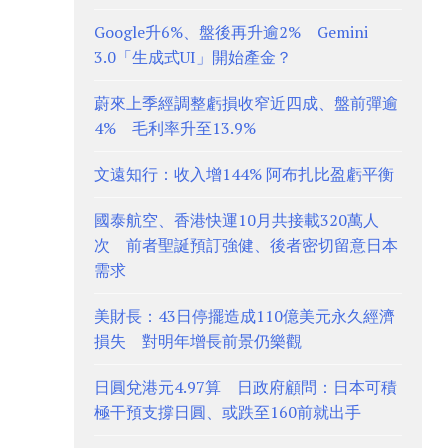
Google升6%、盤後再升逾2% Gemini
3.0「生成式UI」開始產金？
蔚來上季經調整虧損收窄近四成、盤前彈逾
4% 毛利率升至13.9%
文遠知行：收入增144% 阿布扎比盈虧平衡
國泰航空、香港快運10月共接載320萬人
次 前者聖誕預訂強健、後者密切留意日本
需求
美財長：43日停擺造成110億美元永久經濟
損失 對明年增長前景仍樂觀
日圓兌港元4.97算 日政府顧問：日本可積
極干預支撐日圓、或跌至160前就出手