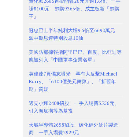
量化派2685首掛開報26元升逾1.6倍、一手
賺8100元 超購9365倍、成主板新「超購
王」
冠忠巴士半年純利大增9.5倍至6690萬元
派中期息連特別股息10仙
美國防部據報指阿里巴巴、百度、比亞迪等
應被列入「中國軍事企業名單」
英偉達7頁備忘曝光 罕有大反擊Michael
Burry、「6100億美元舞弊」、「折舊年
期」質疑
遇見小麵2408招股 一手入場費3556元、
引入海底撈等為基投
天域半導體2658招股、碳化硅外延片製造
商 一手入場費2929元