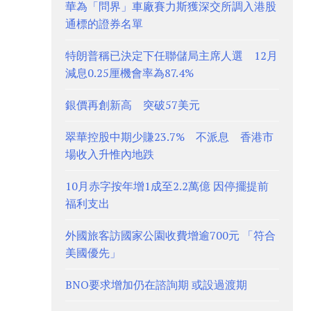
華為「問界」車廠賽力斯獲深交所調入港股
通標的證券名單
特朗普稱已決定下任聯儲局主席人選 12月
減息0.25厘機會率為87.4%
銀價再創新高 突破57美元
翠華控股中期少賺23.7% 不派息 香港市
場收入升惟內地跌
10月赤字按年增1成至2.2萬億 因停擺提前
福利支出
外國旅客訪國家公園收費增逾700元 「符合
美國優先」
BNO要求增加仍在諮詢期 或設過渡期