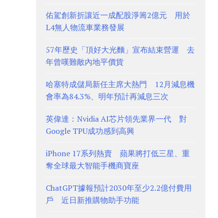
佑駕創新折讓近一成配股淨籌2億元 用於
L4無人物流車業務發展
57年歷史「頂好大光麵」宣布結束營運 去
年曾嘆難敵內地平價貨
哈塞特成儲局新任主席大熱門 12月減息機
會率為84.3%、明年預計再減息三次
英偉達：Nvidia AI芯片領先業界一代 對
Google TPU成功感到高興
iPhone 17系列熱賣 蘋果將打低三星、重
奪全球最大智能手機商寶座
ChatGPT據報預計2030年至少2.2億付費用
戶 近日新推購物助手功能