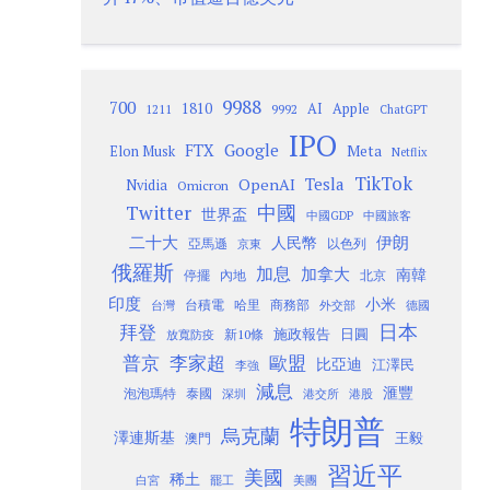
9988
700
1810
AI
Apple
1211
9992
ChatGPT
IPO
Google
FTX
Meta
Elon Musk
Netflix
TikTok
Tesla
OpenAI
Nvidia
Omicron
Twitter
中國
世界盃
中國GDP
中國旅客
二十大
伊朗
人民幣
以色列
亞馬遜
京東
俄羅斯
加息
加拿大
南韓
內地
停擺
北京
印度
小米
台灣
台積電
哈里
商務部
外交部
德國
日本
拜登
施政報告
日圓
新10條
放寬防疫
歐盟
普京
李家超
比亞迪
江澤民
李強
減息
滙豐
泡泡瑪特
泰國
深圳
港股
港交所
特朗普
烏克蘭
澤連斯基
澳門
王毅
習近平
美國
稀土
白宮
罷工
美團