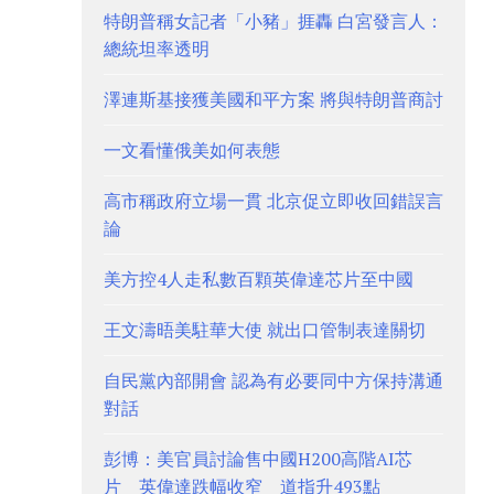
特朗普稱女記者「小豬」捱轟 白宮發言人：
總統坦率透明
澤連斯基接獲美國和平方案 將與特朗普商討
一文看懂俄美如何表態
高市稱政府立場一貫 北京促立即收回錯誤言
論
美方控4人走私數百顆英偉達芯片至中國
王文濤晤美駐華大使 就出口管制表達關切
自民黨內部開會 認為有必要同中方保持溝通
對話
彭博：美官員討論售中國H200高階AI芯
片 英偉達跌幅收窄 道指升493點