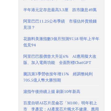
半年港元定存息最高3.3厘 跌市賺息49萬
阿里巴巴11.25公布季績 市場估外賣燒錢
見頂？
花旗料美滙指數3個月預測97.58 明年上半年
低見94
阿里巴巴股價曾大升近6% AI應用擬大改
版、加入電商功能 全面對標ChatGPT
騰訊第3季營收按年增15% 經調整純利
705.5億人幣大勝預期
滬指午後持續上揚 刷新10年新高
百度自研AI芯片昆侖芯「M100」明年初上
市 李彥宏：AI產業芯片獨大不健康、應用