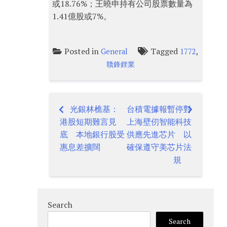
或18.76%；王曉申持有公司股票數量為
1.41億股或7%。
Posted in
Tagged
,
General
1772
贛鋒鋰業
光銀林樵基：
台積電據報暫停對
Post
港股短期難言見
上海壁仞智能科技
navigation
底 本地銀行股受
供應先進芯片 以
惠息差擴闊
確保遵守美芯片法
規
Search
Search