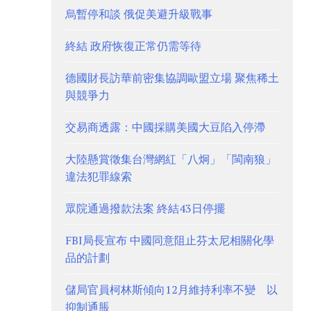
烏暫停和談 俄促美避升級戰事
終結 政府恢復正常仍需等待
德國財長訪華前密集協調歐盟立場 聚焦稀土
與競爭力
交易商透露：中國採購美國大豆陷入停滯
大陸懸賞徵集台灣網紅「八炯」「閩南狼」
違法犯罪線索
眾院通過撥款法案 終結43日停擺
FBI局長宣布 中國同意阻止芬太尼相關化學
品的計劃
儲局官員柯林斯傾向12月維持利率不變 以
抑制通脹