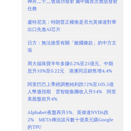
神舟二十二號成功發射 屬中國首次應急發射
任務
盧特尼克：特朗普正權衡是否允英偉達對華
出口先進AI芯片
日方：無法接受有關「敵國條款」的中方主
張
周大福珠寶半年多賺0.2%至25億元、中期
息升10%至0.22元 港澳同店銷售增4.4%
阿里巴巴上季經調整純利跌72%至103.5億
人幣遜預期 雲智能集團收入升34% 阿里
美股盤前升4%
Alphabet夜盤再升3%、英偉達NVDA跌
2% META傳洽談斥數十億美元購Google
的TPU