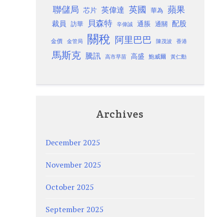
聯儲局
蘋果
英國
英偉達
芯片
華為
貝森特
裁員
配股
通脹
訪華
通關
辛偉誠
關稅
阿里巴巴
金價
金管局
香港
陳茂波
馬斯克
騰訊
高盛
高市早苗
鮑威爾
黃仁勳
Archives
December 2025
November 2025
October 2025
September 2025