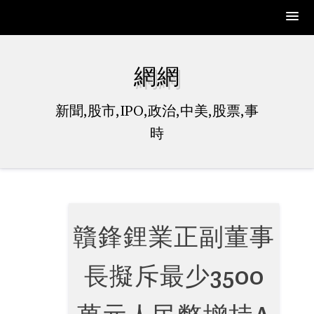
Skip
to
網網
content
新聞,股市,IPO,政治,中美,股票,事
時
贛鋒鋰業正副董事
長擬斥最少3500