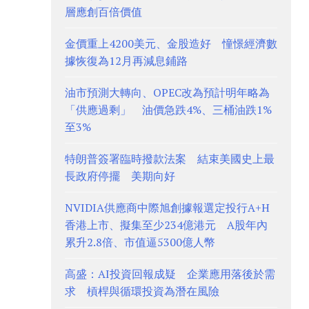
層應創百倍價值
金價重上4200美元、金股造好 憧憬經濟數
據恢復為12月再減息鋪路
油市預測大轉向、OPEC改為預計明年略為
「供應過剩」 油價急跌4%、三桶油跌1%
至3%
特朗普簽署臨時撥款法案 結束美國史上最
長政府停擺 美期向好
NVIDIA供應商中際旭創據報選定投行A+H
香港上市、擬集至少234億港元 A股年內
累升2.8倍、市值逼5300億人幣
高盛：AI投資回報成疑 企業應用落後於需
求 槓桿與循環投資為潛在風險