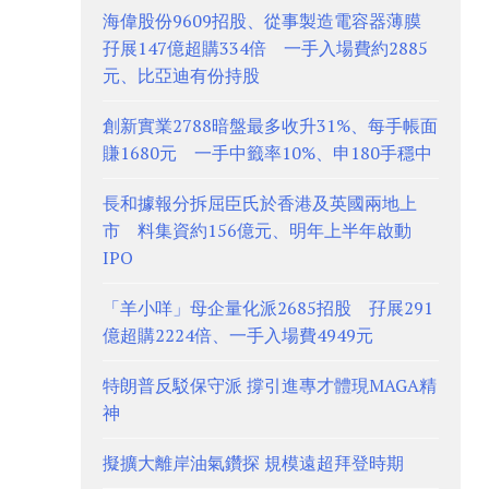
海偉股份9609招股、從事製造電容器薄膜
孖展147億超購334倍 一手入場費約2885
元、比亞迪有份持股
創新實業2788暗盤最多收升31%、每手帳面
賺1680元 一手中籤率10%、申180手穩中
長和據報分拆屈臣氏於香港及英國兩地上
市 料集資約156億元、明年上半年啟動
IPO
「羊小咩」母企量化派2685招股 孖展291
億超購2224倍、一手入場費4949元
特朗普反駁保守派 撐引進專才體現MAGA精
神
擬擴大離岸油氣鑽探 規模遠超拜登時期