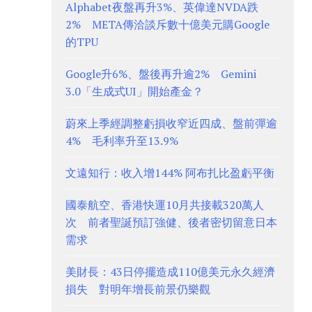
Alphabet夜盤再升3%、英偉達NVDA跌
2% META傳洽談斥數十億美元購Google
的TPU
Google升6%、盤後再升逾2% Gemini
3.0「生成式UI」開始產金？
蔚來上季經調整虧損收窄近四成、盤前彈逾
4% 毛利率升至13.9%
文遠知行：收入增144% 阿布扎比盈虧平衡
國泰航空、香港快運10月共接載320萬人
次 前者聖誕預訂強健、後者密切留意日本
需求
美財長：43日停擺造成110億美元永久經濟
損失 對明年增長前景仍樂觀