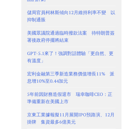
儲局官員柯林斯傾向12月維持利率不變 以
抑制通脹
美國眾議院通過臨時撥款法案 待特朗普簽
署後政府停擺將結束
GPT-5.1來了！強調對話體驗「更自然、更
有溫度」
宏利金融第三季新造業務價值增長11% 派
息增10%至0.44加元
5年前因財務造假退市 瑞幸咖啡CEO：正
準備重新在美國上市
京東工業據報擬11月展開IPO預路演、12月
掛牌 集資最多6億美元