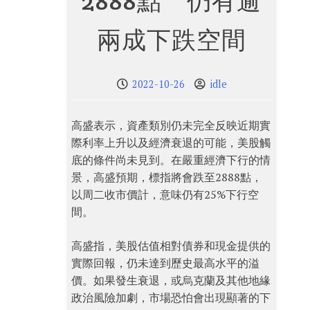
2888點 仍有逾
兩成下跌空間
2022-10-26
idle
高盛表示，資產類別仍未完全反映近期實
際利率上升以及經濟衰退的可能，美股觸
底的條件尚未見到。在嚴重經濟下行的情
景，高盛預期，標指將會跌至2888點，
以周二收市價計，意味仍有25%下行空
間。
高盛指，美股估值相對債券和現金提供的
實際回報，仍未達到歷史最高水平的溢
價。如果發生衰退，或烏克蘭及其他地緣
政治風險加劇，市場恐怕會出現顯著的下