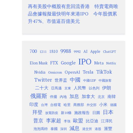
再有美股中概股有意回流香港 特賣電商唯
品會據報擬最快明年來港IPO 今年股價累
升47%、市值逼百億美元
9988
700
1810
AI
Apple
1211
9992
ChatGPT
IPO
Google
FTX
Meta
Elon Musk
Netflix
TikTok
Tesla
OpenAI
Nvidia
Omicron
Twitter
中國
世界盃
中國GDP
中國旅客
二十大
伊朗
人民幣
以色列
亞馬遜
京東
俄羅斯
加息
加拿大
南韓
內地
停擺
北京
印度
小米
台灣
台積電
哈里
商務部
外交部
德國
日本
拜登
施政報告
日圓
新10條
放寬防疫
歐盟
普京
李家超
比亞迪
江澤民
李強
減息
滙豐
泡泡瑪特
泰國
深圳
港股
港交所