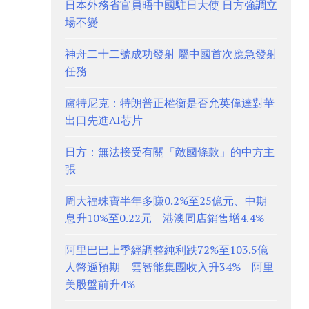
日本外務省官員晤中國駐日大使 日方強調立
場不變
神舟二十二號成功發射 屬中國首次應急發射
任務
盧特尼克：特朗普正權衡是否允英偉達對華
出口先進AI芯片
日方：無法接受有關「敵國條款」的中方主
張
周大福珠寶半年多賺0.2%至25億元、中期
息升10%至0.22元 港澳同店銷售增4.4%
阿里巴巴上季經調整純利跌72%至103.5億
人幣遜預期 雲智能集團收入升34% 阿里
美股盤前升4%