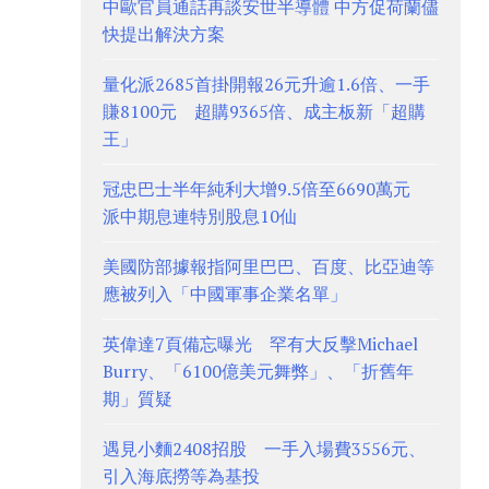
中歐官員通話再談安世半導體 中方促荷蘭儘
快提出解決方案
量化派2685首掛開報26元升逾1.6倍、一手
賺8100元 超購9365倍、成主板新「超購
王」
冠忠巴士半年純利大增9.5倍至6690萬元
派中期息連特別股息10仙
美國防部據報指阿里巴巴、百度、比亞迪等
應被列入「中國軍事企業名單」
英偉達7頁備忘曝光 罕有大反擊Michael
Burry、「6100億美元舞弊」、「折舊年
期」質疑
遇見小麵2408招股 一手入場費3556元、
引入海底撈等為基投