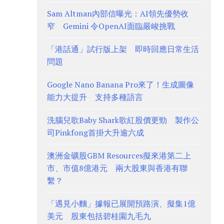
Sam Altman內部信曝光：AI領先優勢收
窄 Gemini 令OpenAI面臨嚴峻挑戰
「港話通」試行版上架 即時回應日常生活
問題
Google Nano Banana Pro來了！生成圖像
能力大提升 支持多種語言
洗腦兒歌Baby Shark歌紅股價更勁 製作公
司Pinkfong首掛大升逾六成
澳洲金礦股GBM Resources擬來港第二上
市、市值8億港元 兩大股東與香港有聯
繫？
「遇見小麵」據報已展開預路演、擬集1億
美元 股東包括碧桂園九毛九