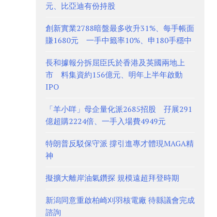
元、比亞迪有份持股
創新實業2788暗盤最多收升31%、每手帳面
賺1680元 一手中籤率10%、申180手穩中
長和據報分拆屈臣氏於香港及英國兩地上
市 料集資約156億元、明年上半年啟動
IPO
「羊小咩」母企量化派2685招股 孖展291
億超購2224倍、一手入場費4949元
特朗普反駁保守派 撐引進專才體現MAGA精
神
擬擴大離岸油氣鑽探 規模遠超拜登時期
新潟同意重啟柏崎刈羽核電廠 待縣議會完成
諮詢