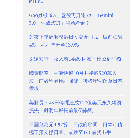
的TPU
Google升6%、盤後再升逾2% Gemini
3.0「生成式UI」開始產金？
蔚來上季經調整虧損收窄近四成、盤前彈逾
4% 毛利率升至13.9%
文遠知行：收入增144% 阿布扎比盈虧平衡
國泰航空、香港快運10月共接載320萬人
次 前者聖誕預訂強健、後者密切留意日本
需求
美財長：43日停擺造成110億美元永久經濟
損失 對明年增長前景仍樂觀
日圓兌港元4.97算 日政府顧問：日本可積
極干預支撐日圓、或跌至160前就出手