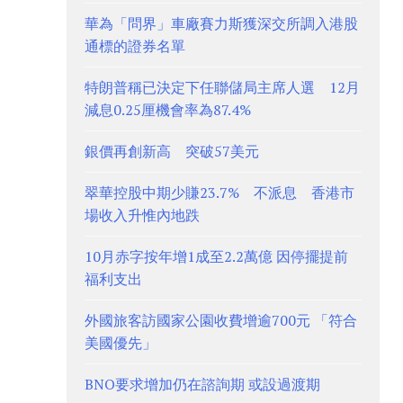
華為「問界」車廠賽力斯獲深交所調入港股
通標的證券名單
特朗普稱已決定下任聯儲局主席人選 12月
減息0.25厘機會率為87.4%
銀價再創新高 突破57美元
翠華控股中期少賺23.7% 不派息 香港市
場收入升惟內地跌
10月赤字按年增1成至2.2萬億 因停擺提前
福利支出
外國旅客訪國家公園收費增逾700元 「符合
美國優先」
BNO要求增加仍在諮詢期 或設過渡期