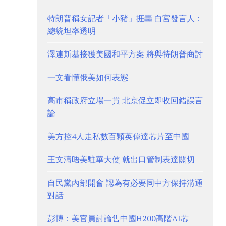
特朗普稱女記者「小豬」捱轟 白宮發言人：
總統坦率透明
澤連斯基接獲美國和平方案 將與特朗普商討
一文看懂俄美如何表態
高市稱政府立場一貫 北京促立即收回錯誤言
論
美方控4人走私數百顆英偉達芯片至中國
王文濤晤美駐華大使 就出口管制表達關切
自民黨內部開會 認為有必要同中方保持溝通
對話
彭博：美官員討論售中國H200高階AI芯