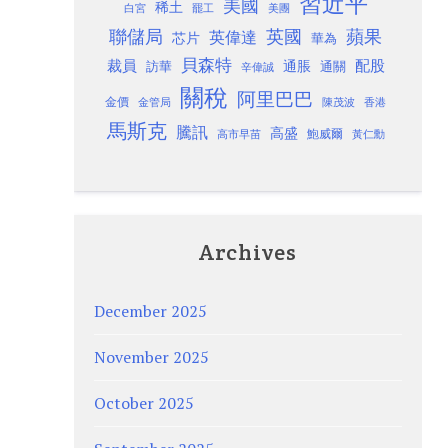
習近平
美國
稀土
白宮
罷工
美團
聯儲局
蘋果
英國
英偉達
芯片
華為
貝森特
裁員
配股
通脹
訪華
通關
辛偉誠
關稅
阿里巴巴
金價
金管局
香港
陳茂波
馬斯克
騰訊
高盛
高市早苗
鮑威爾
黃仁勳
Archives
December 2025
November 2025
October 2025