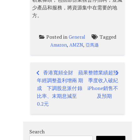
少產品和服務，將資源集中在需要的地
方。
Posted in
Tagged
General
,
,
Amazon
AMZN
亞馬遜
香港寬頻全財
蘋果整體業績超預
Post
年經調整盈利增兩
期 季度收入破紀
navigation
成 下調股息派付
錄 iPhone銷售不
比率、末期息減至
及預期
0.2元
Search