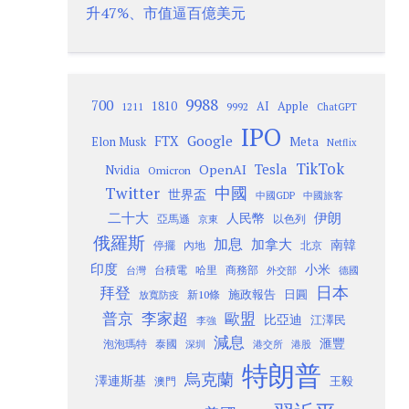
升47%、市值逼百億美元
9988
700
1810
AI
Apple
1211
9992
ChatGPT
IPO
Google
FTX
Meta
Elon Musk
Netflix
TikTok
Tesla
OpenAI
Nvidia
Omicron
Twitter
中國
世界盃
中國GDP
中國旅客
二十大
伊朗
人民幣
以色列
亞馬遜
京東
俄羅斯
加息
加拿大
南韓
內地
停擺
北京
印度
小米
台灣
台積電
哈里
商務部
外交部
德國
日本
拜登
施政報告
日圓
新10條
放寬防疫
歐盟
普京
李家超
比亞迪
江澤民
李強
減息
滙豐
泡泡瑪特
泰國
深圳
港股
港交所
特朗普
烏克蘭
澤連斯基
澳門
王毅