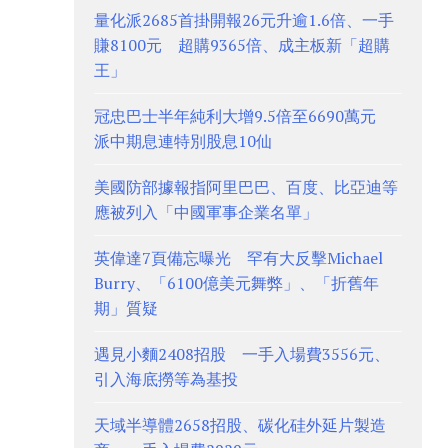
量化派2685首掛開報26元升逾1.6倍、一手
賺8100元 超購9365倍、成主板新「超購
王」
冠忠巴士半年純利大增9.5倍至6690萬元
派中期息連特別股息10仙
美國防部據報指阿里巴巴、百度、比亞迪等
應被列入「中國軍事企業名單」
英偉達7頁備忘曝光 罕有大反擊Michael
Burry、「6100億美元舞弊」、「折舊年
期」質疑
遇見小麵2408招股 一手入場費3556元、
引入海底撈等為基投
天域半導體2658招股、碳化硅外延片製造