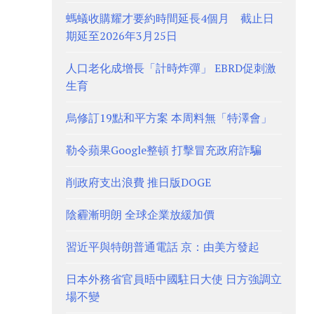
螞蟻收購耀才要約時間延長4個月 截止日
期延至2026年3月25日
人口老化成增長「計時炸彈」 EBRD促刺激
生育
烏修訂19點和平方案 本周料無「特澤會」
勒令蘋果Google整頓 打擊冒充政府詐騙
削政府支出浪費 推日版DOGE
陰霾漸明朗 全球企業放緩加價
習近平與特朗普通電話 京：由美方發起
日本外務省官員晤中國駐日大使 日方強調立
場不變