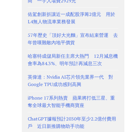
商 一手入場費2929元
佑駕創新折讓近一成配股淨籌2億元 用於
L4無人物流車業務發展
57年歷史「頂好大光麵」宣布結束營運 去
年曾嘆難敵內地平價貨
哈塞特成儲局新任主席大熱門 12月減息機
會率為84.3%、明年預計再減息三次
英偉達：Nvidia AI芯片領先業界一代 對
Google TPU成功感到高興
iPhone 17系列熱賣 蘋果將打低三星、重
奪全球最大智能手機商寶座
ChatGPT據報預計2030年至少2.2億付費用
戶 近日新推購物助手功能