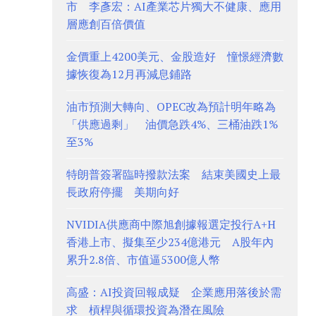
市 李彥宏：AI產業芯片獨大不健康、應用
層應創百倍價值
金價重上4200美元、金股造好 憧憬經濟數
據恢復為12月再減息鋪路
油市預測大轉向、OPEC改為預計明年略為
「供應過剩」 油價急跌4%、三桶油跌1%
至3%
特朗普簽署臨時撥款法案 結束美國史上最
長政府停擺 美期向好
NVIDIA供應商中際旭創據報選定投行A+H
香港上市、擬集至少234億港元 A股年內
累升2.8倍、市值逼5300億人幣
高盛：AI投資回報成疑 企業應用落後於需
求 槓桿與循環投資為潛在風險