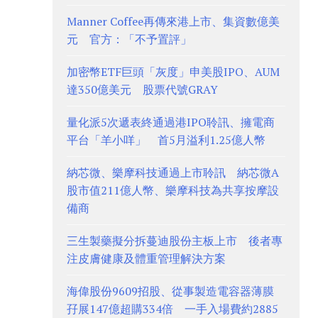
Manner Coffee再傳來港上市、集資數億美
元 官方：「不予置評」
加密幣ETF巨頭「灰度」申美股IPO、AUM
達350億美元 股票代號GRAY
量化派5次遞表終通過港IPO聆訊、擁電商
平台「羊小咩」 首5月溢利1.25億人幣
納芯微、樂摩科技通過上市聆訊 納芯微A
股市值211億人幣、樂摩科技為共享按摩設
備商
三生製藥擬分拆蔓迪股份主板上市 後者專
注皮膚健康及體重管理解決方案
海偉股份9609招股、從事製造電容器薄膜
孖展147億超購334倍 一手入場費約2885