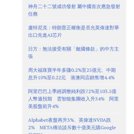
神舟二十二號成功發射 屬中國首次應急發射
任務
盧特尼克：特朗普正權衡是否允英偉達對華
出口先進AI芯片
日方：無法接受有關「敵國條款」的中方主
張
周大福珠寶半年多賺0.2%至25億元、中期
息升10%至0.22元 港澳同店銷售增4.4%
阿里巴巴上季經調整純利跌72%至103.5億
人幣遜預期 雲智能集團收入升34% 阿里
美股盤前升4%
Alphabet夜盤再升3%、英偉達NVDA跌
2% META傳洽談斥數十億美元購Google