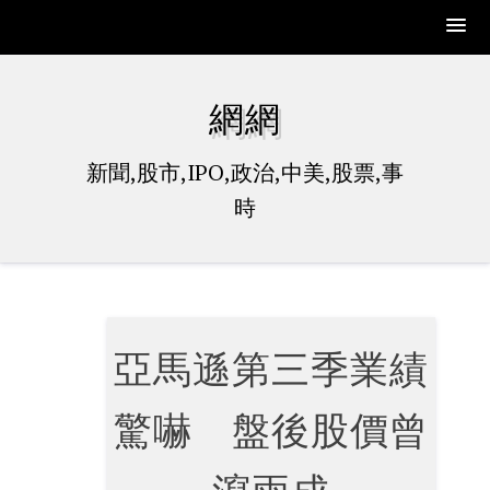
Skip
to
網網
content
新聞,股市,IPO,政治,中美,股票,事
時
亞馬遜第三季業績
驚嚇 盤後股價曾