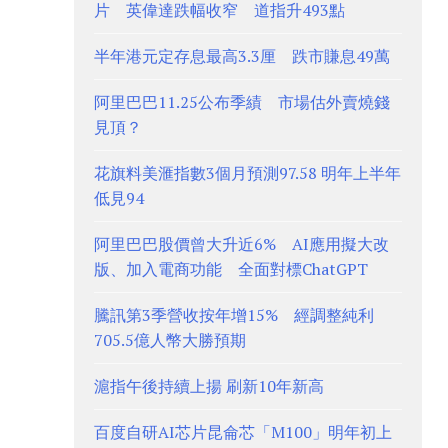
片 英偉達跌幅收窄 道指升493點
半年港元定存息最高3.3厘 跌市賺息49萬
阿里巴巴11.25公布季績 市場估外賣燒錢
見頂？
花旗料美滙指數3個月預測97.58 明年上半年
低見94
阿里巴巴股價曾大升近6% AI應用擬大改
版、加入電商功能 全面對標ChatGPT
騰訊第3季營收按年增15% 經調整純利
705.5億人幣大勝預期
滬指午後持續上揚 刷新10年新高
百度自研AI芯片昆侖芯「M100」明年初上