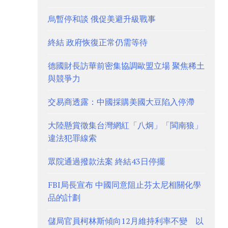
烏暫停和談 俄促美避升級戰事
終結 政府恢復正常仍需等待
德國財長訪華前密集協調歐盟立場 聚焦稀土
與競爭力
交易商透露：中國採購美國大豆陷入停滯
大陸懸賞徵集台灣網紅「八炯」「閩南狼」
違法犯罪線索
眾院通過撥款法案 終結43日停擺
FBI局長宣布 中國同意阻止芬太尼相關化學
品的計劃
儲局官員柯林斯傾向12月維持利率不變 以