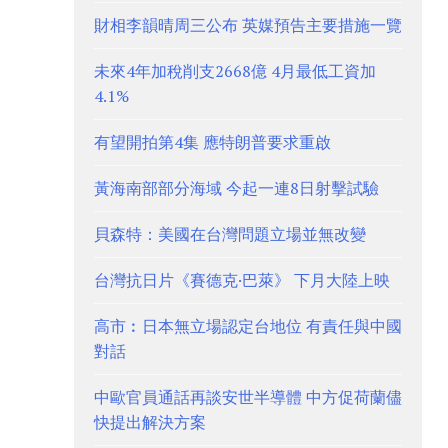
財相李韻晴周三公布 英媒預告主要措施一覽
未來4年加稅削支2668億 4月最低工資加
4.1%
有望開拍第4集 應特朗普要求重啟
黃海南部部分海域 今起一連8日射擊試驗
貝森特：美國在台灣問題立場並無改變
台灣抗日片《賽德克·巴萊》 下月大陸上映
高市︰日本無立場認定台地位 有責任與中國
對話
中歐官員通話再談安世半導體 中方促荷蘭儘
快提出解決方案