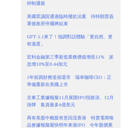
抑制通脹
美國眾議院通過臨時撥款法案 待特朗普簽
署後政府停擺將結束
GPT-5.1來了！強調對話體驗「更自然、更
有溫度」
宏利金融第三季新造業務價值增長11% 派
息增10%至0.44加元
5年前因財務造假退市 瑞幸咖啡CEO：正
準備重新在美國上市
京東工業據報擬11月展開IPO預路演、12月
掛牌 集資最多6億美元
再有美股中概股有意回流香港 特賣電商唯
品會據報擬最快明年來港IPO 今年股價累