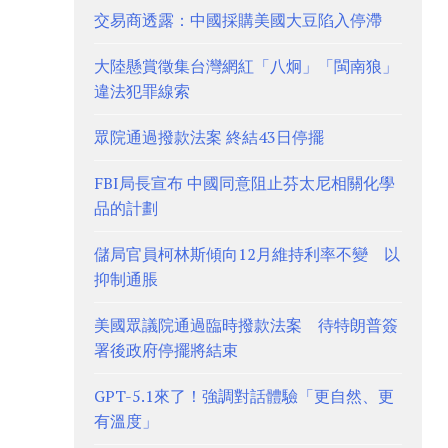
交易商透露：中國採購美國大豆陷入停滯
大陸懸賞徵集台灣網紅「八炯」「閩南狼」
違法犯罪線索
眾院通過撥款法案 終結43日停擺
FBI局長宣布 中國同意阻止芬太尼相關化學
品的計劃
儲局官員柯林斯傾向12月維持利率不變 以
抑制通脹
美國眾議院通過臨時撥款法案 待特朗普簽
署後政府停擺將結束
GPT-5.1來了！強調對話體驗「更自然、更
有溫度」