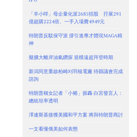
「羊小咩」母企量化派2685招股 孖展291
億超購2224倍、一手入場費4949元
特朗普反駁保守派 撐引進專才體現MAGA精
神
擬擴大離岸油氣鑽探 規模遠超拜登時期
新潟同意重啟柏崎刈羽核電廠 待縣議會完成
諮詢
特朗普稱女記者「小豬」捱轟 白宮發言人：
總統坦率透明
澤連斯基接獲美國和平方案 將與特朗普商討
一文看懂俄美如何表態