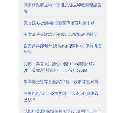
高市稱政府立場一貫 北京促立即收回錯誤言
論
美方控4人走私數百顆英偉達芯片至中國
王文濤晤美駐華大使 就出口管制表達關切
自民黨內部開會 認為有必要同中方保持溝通
對話
彭博：美官員討論售中國H200高階AI芯
片 英偉達跌幅收窄 道指升493點
半年港元定存息最高3.3厘 跌市賺息49萬
阿里巴巴11.25公布季績 市場估外賣燒錢
見頂？
花旗料美滙指數3個月預測97.58 明年上半年