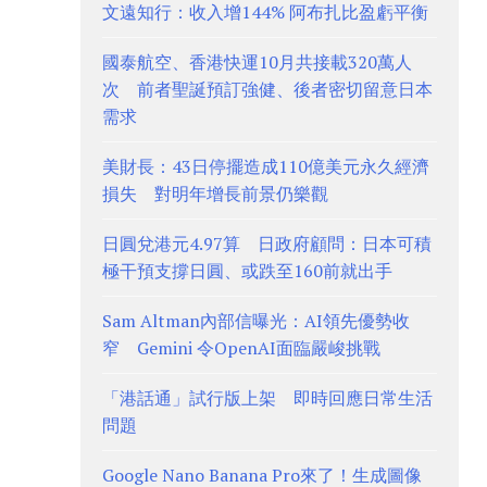
文遠知行：收入增144% 阿布扎比盈虧平衡
國泰航空、香港快運10月共接載320萬人
次 前者聖誕預訂強健、後者密切留意日本
需求
美財長：43日停擺造成110億美元永久經濟
損失 對明年增長前景仍樂觀
日圓兌港元4.97算 日政府顧問：日本可積
極干預支撐日圓、或跌至160前就出手
Sam Altman內部信曝光：AI領先優勢收
窄 Gemini 令OpenAI面臨嚴峻挑戰
「港話通」試行版上架 即時回應日常生活
問題
Google Nano Banana Pro來了！生成圖像