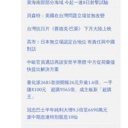
黃海南部部分海域 今起一連8日射擊試驗
貝森特：美國在台灣問題立場並無改變
台灣抗日片《賽德克·巴萊》 下月大陸上映
高市︰日本無立場認定台地位 有責任與中國
對話
中歐官員通話再談安世半導體 中方促荷蘭儘
快提出解決方案
量化派2685首掛開報26元升逾1.6倍、一手
賺8100元 超購9365倍、成主板新「超購
王」
冠忠巴士半年純利大增9.5倍至6690萬元
派中期息連特別股息10仙