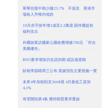
翠華控股中期少賺23.7% 不派息 香港市
場收入升惟內地跌
10月赤字按年增1成至2.2萬億 因停擺提前
福利支出
外國旅客訪國家公園收費增逾700元 「符合
美國優先」
BNO要求增加仍在諮詢期 或設過渡期
財相李韻晴周三公布 英媒預告主要措施一覽
未來4年加稅削支2668億 4月最低工資加
4.1%
有望開拍第4集 應特朗普要求重啟