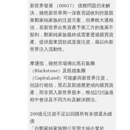
新世界發展 （00017） 債務問題仍未解
決，雖然新世界周一深夜否認收到控股股
東鄭家純家族的注資方案，但摩根大通相
信，若新世界出售資產予第三方的進展不
順利，鄭家純家族最終或需要透過購買資
產、提供股東貸款或直接注資，藉以向新
世界注入流動性。
摩通指，雖然市場傳出黑石集團
（Blackstone）及凱德集團
（CapitaLand）可能參與新世界注資，
但該行相信，黑石及凱德應更傾向購買資
產，而非買入新世界股本，惟估計討論過
程中會涉及不同方向及解決辦法。
200億元注資不足以回購所有未償還永續
債
「自鄭家純家族辦公室周大福企業於