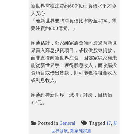
新世界需獲注資約600億元 負債水平才令
人安心
「若新世界要將淨負債比率降至40%，需
要注資約600億元。」
摩通估計，鄭家純家族會傾向透過向新世
界買入高息投資項目，或投供股東貸款，
而非直接向新世界注資，因鄭家純家族未
能從新世界手上獲得股息收入，而收購投
資項目或借出貸款，則可能獲得租金收入
或利息收入。
摩通維持新世界「減持」評級，目標價
3.7元。
Posted in
Tagged
,
General
17
新
,
世界發展
鄭家純家族