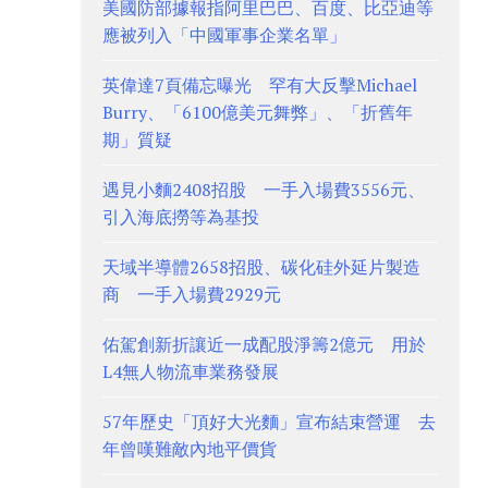
美國防部據報指阿里巴巴、百度、比亞迪等
應被列入「中國軍事企業名單」
英偉達7頁備忘曝光 罕有大反擊Michael
Burry、「6100億美元舞弊」、「折舊年
期」質疑
遇見小麵2408招股 一手入場費3556元、
引入海底撈等為基投
天域半導體2658招股、碳化硅外延片製造
商 一手入場費2929元
佑駕創新折讓近一成配股淨籌2億元 用於
L4無人物流車業務發展
57年歷史「頂好大光麵」宣布結束營運 去
年曾嘆難敵內地平價貨