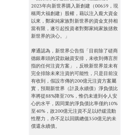
2023年向新世界購入新創建（00659，現
稱周大福創建）股權，藉以注入龐大資金
以來，鄭家純家族對新世界的資金支持相
當有限，遂引起投資者對鄭家純家族拯救
新世界的決心。」
摩通認為，新世界公告指「目前除了磋商
德銀牽頭的貸款融資安排，未收到傳言所
指的任何注資方案」，反映新世界並未有
完全排除未來注資的可能性，只是目前沒
有收到，假設市傳的200億元注資方案屬
實，預期新世界（計及永續債）淨負債比
率將從88%降至70%，惟仍未達到令人安
心的水平，因同業的淨負債比率僅約10%
至40%，故200億元注資不足以紓緩流動
性壓力，亦不足以回購總值350億元的未
償還永續債。