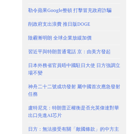
勒令蘋果Google整頓 打擊冒充政府詐騙
削政府支出浪費 推日版DOGE
陰霾漸明朗 全球企業放緩加價
習近平與特朗普通電話 京：由美方發起
日本外務省官員晤中國駐日大使 日方強調立
場不變
神舟二十二號成功發射 屬中國首次應急發射
任務
盧特尼克：特朗普正權衡是否允英偉達對華
出口先進AI芯片
日方：無法接受有關「敵國條款」的中方主