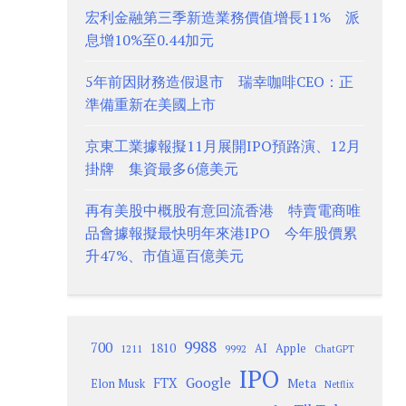
宏利金融第三季新造業務價值增長11% 派
息增10%至0.44加元
5年前因財務造假退市 瑞幸咖啡CEO：正
準備重新在美國上市
京東工業據報擬11月展開IPO預路演、12月
掛牌 集資最多6億美元
再有美股中概股有意回流香港 特賣電商唯
品會據報擬最快明年來港IPO 今年股價累
升47%、市值逼百億美元
9988
700
1810
AI
Apple
1211
9992
ChatGPT
IPO
Google
FTX
Meta
Elon Musk
Netflix