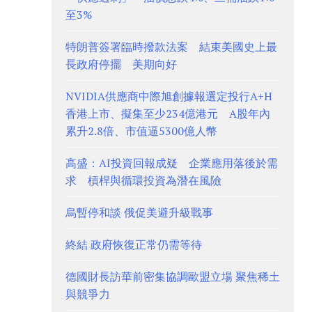
至3%
特朗普簽署臨時撥款法案 結束美國史上最
長政府停擺 美期向好
NVIDIA供應商中際旭創據報選定投行A+H
香港上市、擬集至少234億港元 A股年內
累升2.8倍、市值逼5300億人幣
高盛：AI投資回報成疑 企業應用落後於需
求 槓桿與循環投資為潛在風險
烏暫停和談 俄促美避升級戰事
終結 政府恢復正常仍需等待
德國財長訪華前密集協調歐盟立場 聚焦稀土
與競爭力