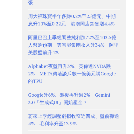
張
周大福珠寶半年多賺0.2%至25億元、中期
息升10%至0.22元 港澳同店銷售增4.4%
阿里巴巴上季經調整純利跌72%至103.5億
人幣遜預期 雲智能集團收入升34% 阿里
美股盤前升4%
Alphabet夜盤再升3%、英偉達NVDA跌
2% META傳洽談斥數十億美元購Google
的TPU
Google升6%、盤後再升逾2% Gemini
3.0「生成式UI」開始產金？
蔚來上季經調整虧損收窄近四成、盤前彈逾
4% 毛利率升至13.9%