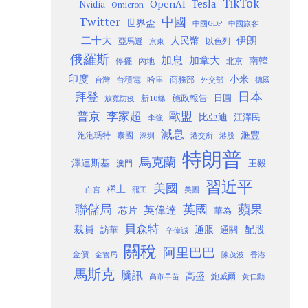
TikTok
Tesla
OpenAI
Nvidia
Omicron
Twitter
中國
世界盃
中國GDP
中國旅客
二十大
伊朗
人民幣
以色列
亞馬遜
京東
俄羅斯
加息
加拿大
南韓
內地
停擺
北京
印度
小米
台灣
台積電
哈里
商務部
外交部
德國
日本
拜登
施政報告
日圓
新10條
放寬防疫
歐盟
普京
李家超
比亞迪
江澤民
李強
減息
滙豐
泡泡瑪特
泰國
深圳
港股
港交所
特朗普
烏克蘭
澤連斯基
澳門
王毅
習近平
美國
稀土
白宮
罷工
美團
聯儲局
蘋果
英國
英偉達
芯片
華為
貝森特
裁員
配股
通脹
訪華
通關
辛偉誠
關稅
阿里巴巴
金價
金管局
香港
陳茂波
馬斯克
騰訊
高盛
高市早苗
鮑威爾
黃仁勳