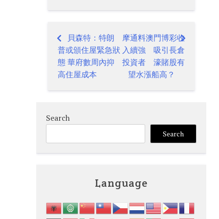
貝森特：特朗
摩通料澳門博彩收
Post
普或頒住屋緊急狀
入續強 吸引長倉
navigation
態 華府數周內抑
投資者 濠賭股有
高住屋成本
望水漲船高？
Search
Search
Language