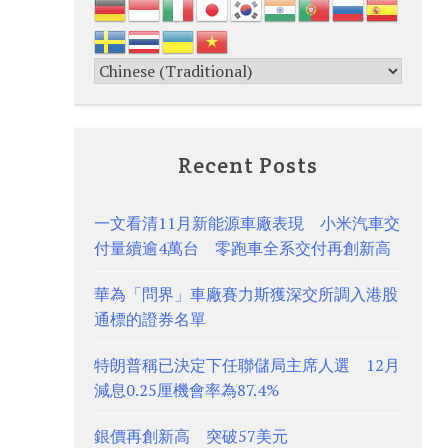
Recent Posts
一文看清11月新能源車廠表現 小米汽車交
付量續逾4萬台 零跑車全系交付再創新高
華為「問界」車廠賽力斯獲深交所調入港股
通標的證券名單
特朗普稱已決定下任聯儲局主席人選 12月
減息0.25厘機會率為87.4%
銀價再創新高 突破57美元