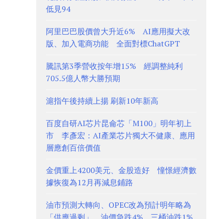
低見94
阿里巴巴股價曾大升近6% AI應用擬大改
版、加入電商功能 全面對標ChatGPT
騰訊第3季營收按年增15% 經調整純利
705.5億人幣大勝預期
滬指午後持續上揚 刷新10年新高
百度自研AI芯片昆侖芯「M100」明年初上
市 李彥宏：AI產業芯片獨大不健康、應用
層應創百倍價值
金價重上4200美元、金股造好 憧憬經濟數
據恢復為12月再減息鋪路
油市預測大轉向、OPEC改為預計明年略為
「供應過剩」 油價急跌4%、三桶油跌1%