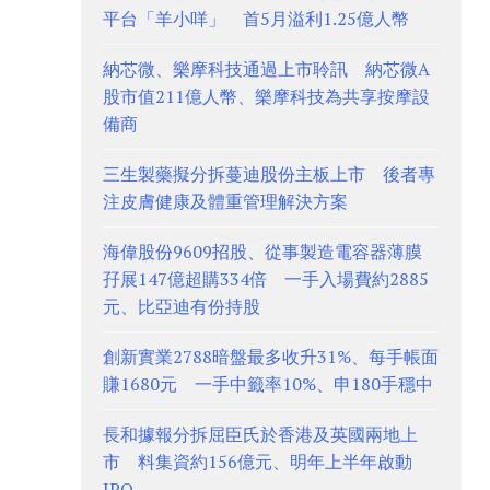
平台「羊小咩」 首5月溢利1.25億人幣
納芯微、樂摩科技通過上市聆訊 納芯微A
股市值211億人幣、樂摩科技為共享按摩設
備商
三生製藥擬分拆蔓迪股份主板上市 後者專
注皮膚健康及體重管理解決方案
海偉股份9609招股、從事製造電容器薄膜
孖展147億超購334倍 一手入場費約2885
元、比亞迪有份持股
創新實業2788暗盤最多收升31%、每手帳面
賺1680元 一手中籤率10%、申180手穩中
長和據報分拆屈臣氏於香港及英國兩地上
市 料集資約156億元、明年上半年啟動
IPO