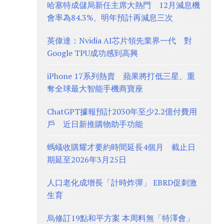
哈塞特成儲局新任主席大熱門 12月減息機
會率為84.3%、明年預計再減息三次
英偉達：Nvidia AI芯片領先業界一代 對
Google TPU成功感到高興
iPhone 17系列熱賣 蘋果將打低三星、重
奪全球最大智能手機商寶座
ChatGPT據報預計2030年至少2.2億付費用
戶 近日新推購物助手功能
螞蟻收購耀才要約時間延長4個月 截止日
期延至2026年3月25日
人口老化成增長「計時炸彈」 EBRD促刺激
生育
烏修訂19點和平方案 本周料無「特澤會」