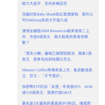
能力大提升 支持多種語言
洗腦兒歌Baby Shark歌紅股價更勁 製作公
司Pinkfong首掛大升逾六成
澳洲金礦股GBM Resources擬來港第二上
市、市值8億港元 兩大股東與香港有聯
繫？
「遇見小麵」據報已展開預路演、擬集1億
美元 股東包括碧桂園九毛九
Manner Coffee再傳來港上市、集資數億美
元 官方：「不予置評」
加密幣ETF巨頭「灰度」申美股IPO、AUM
達350億美元 股票代號GRAY
量化派5次遞表終通過港IPO聆訊、擁電商